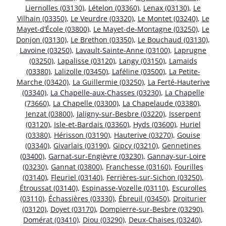
Liernolles (03130)
,
Lételon (03360)
,
Lenax (03130)
,
Le
Vilhain (03350)
,
Le Veurdre (03320)
,
Le Montet (03240)
,
Le
Mayet-d’École (03800)
,
Le Mayet-de-Montagne (03250)
,
Le
Donjon (03130)
,
Le Brethon (03350)
,
Le Bouchaud (03130)
,
Lavoine (03250)
,
Lavault-Sainte-Anne (03100)
,
Laprugne
(03250)
,
Lapalisse (03120)
,
Langy (03150)
,
Lamaids
(03380)
,
Lalizolle (03450)
,
Laféline (03500)
,
La Petite-
Marche (03420)
,
La Guillermie (03250)
,
La Ferté-Hauterive
(03340)
,
La Chapelle-aux-Chasses (03230)
,
La Chapelle
(73660)
,
La Chapelle (03300)
,
La Chapelaude (03380)
,
Jenzat (03800)
,
Jaligny-sur-Besbre (03220)
,
Isserpent
(03120)
,
Isle-et-Bardais (03360)
,
Hyds (03600)
,
Huriel
(03380)
,
Hérisson (03190)
,
Hauterive (03270)
,
Gouise
(03340)
,
Givarlais (03190)
,
Gipcy (03210)
,
Gennetines
(03400)
,
Garnat-sur-Engièvre (03230)
,
Gannay-sur-Loire
(03230)
,
Gannat (03800)
,
Franchesse (03160)
,
Fourilles
(03140)
,
Fleuriel (03140)
,
Ferrières-sur-Sichon (03250)
,
Étroussat (03140)
,
Espinasse-Vozelle (03110)
,
Escurolles
(03110)
,
Échassières (03330)
,
Ébreuil (03450)
,
Droiturier
(03120)
,
Doyet (03170)
,
Dompierre-sur-Besbre (03290)
,
Domérat (03410)
,
Diou (03290)
,
Deux-Chaises (03240)
,