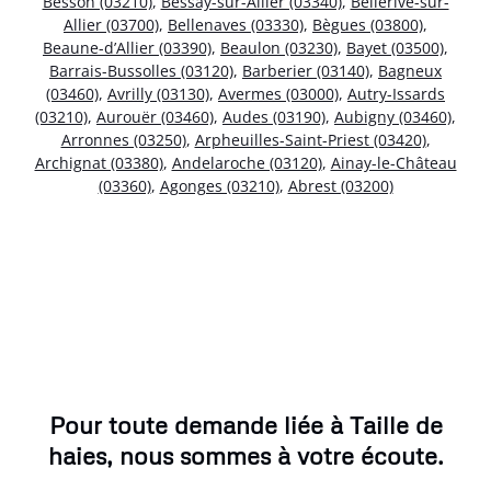
Besson (03210)
,
Bessay-sur-Allier (03340)
,
Bellerive-sur-
Allier (03700)
,
Bellenaves (03330)
,
Bègues (03800)
,
Beaune-d’Allier (03390)
,
Beaulon (03230)
,
Bayet (03500)
,
Barrais-Bussolles (03120)
,
Barberier (03140)
,
Bagneux
(03460)
,
Avrilly (03130)
,
Avermes (03000)
,
Autry-Issards
(03210)
,
Aurouër (03460)
,
Audes (03190)
,
Aubigny (03460)
,
Arronnes (03250)
,
Arpheuilles-Saint-Priest (03420)
,
Archignat (03380)
,
Andelaroche (03120)
,
Ainay-le-Château
(03360)
,
Agonges (03210)
,
Abrest (03200)
Pour toute demande liée à Taille de
haies, nous sommes à votre écoute.