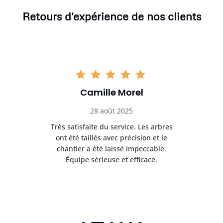
Retours d'expérience de nos clients
Camille Morel
28 août 2025
Très satisfaite du service. Les arbres
E
 mes
ont été taillés avec précision et le
dan
risé
chantier a été laissé impeccable.
donn
Équipe sérieuse et efficace.