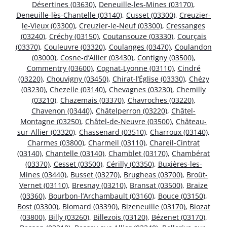
Désertines (03630)
,
Deneuille-les-Mines (03170)
,
Deneuille-lès-Chantelle (03140)
,
Cusset (03300)
,
Creuzier-
le-Vieux (03300)
,
Creuzier-le-Neuf (03300)
,
Cressanges
(03240)
,
Créchy (03150)
,
Coutansouze (03330)
,
Courçais
(03370)
,
Couleuvre (03320)
,
Coulanges (03470)
,
Coulandon
(03000)
,
Cosne-d’Allier (03430)
,
Contigny (03500)
,
Commentry (03600)
,
Cognat-Lyonne (03110)
,
Cindré
(03220)
,
Chouvigny (03450)
,
Chirat-l’Église (03330)
,
Chézy
(03230)
,
Chezelle (03140)
,
Chevagnes (03230)
,
Chemilly
(03210)
,
Chazemais (03370)
,
Chavroches (03220)
,
Chavenon (03440)
,
Châtelperron (03220)
,
Châtel-
Montagne (03250)
,
Châtel-de-Neuvre (03500)
,
Château-
sur-Allier (03320)
,
Chassenard (03510)
,
Charroux (03140)
,
Charmes (03800)
,
Charmeil (03110)
,
Chareil-Cintrat
(03140)
,
Chantelle (03140)
,
Chamblet (03170)
,
Chambérat
(03370)
,
Cesset (03500)
,
Cérilly (03350)
,
Buxières-les-
Mines (03440)
,
Busset (03270)
,
Brugheas (03700)
,
Broût-
Vernet (03110)
,
Bresnay (03210)
,
Bransat (03500)
,
Braize
(03360)
,
Bourbon-l’Archambault (03160)
,
Bouce (03150)
,
Bost (03300)
,
Blomard (03390)
,
Bizeneuille (03170)
,
Biozat
(03800)
,
Billy (03260)
,
Billezois (03120)
,
Bézenet (03170)
,