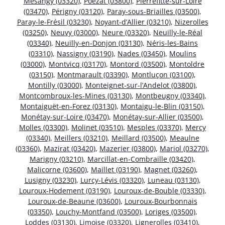
Mésangy (03320)
,
Poëzat (03800)
,
Pierrefitte-sur-Loire
(03470)
,
Périgny (03120)
,
Paray-sous-Briailles (03500)
,
Paray-le-Frésil (03230)
,
Noyant-d’Allier (03210)
,
Nizerolles
(03250)
,
Neuvy (03000)
,
Neure (03320)
,
Neuilly-le-Réal
(03340)
,
Neuilly-en-Donjon (03130)
,
Néris-les-Bains
(03310)
,
Nassigny (03190)
,
Nades (03450)
,
Moulins
(03000)
,
Montvicq (03170)
,
Montord (03500)
,
Montoldre
(03150)
,
Montmarault (03390)
,
Montluçon (03100)
,
Montilly (03000)
,
Monteignet-sur-l’Andelot (03800)
,
Montcombroux-les-Mines (03130)
,
Montbeugny (03340)
,
Montaiguët-en-Forez (03130)
,
Montaigu-le-Blin (03150)
,
Monétay-sur-Loire (03470)
,
Monétay-sur-Allier (03500)
,
Molles (03300)
,
Molinet (03510)
,
Mesples (03370)
,
Mercy
(03340)
,
Meillers (03210)
,
Meillard (03500)
,
Meaulne
(03360)
,
Mazirat (03420)
,
Mazerier (03800)
,
Mariol (03270)
,
Marigny (03210)
,
Marcillat-en-Combraille (03420)
,
Malicorne (03600)
,
Maillet (03190)
,
Magnet (03260)
,
Lusigny (03230)
,
Lurcy-Lévis (03320)
,
Luneau (03130)
,
Louroux-Hodement (03190)
,
Louroux-de-Bouble (03330)
,
Louroux-de-Beaune (03600)
,
Louroux-Bourbonnais
(03350)
,
Louchy-Montfand (03500)
,
Loriges (03500)
,
Loddes (03130)
,
Limoise (03320)
,
Lignerolles (03410)
,