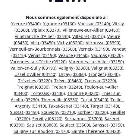
Nous sommes également disponible à
:
Yzeure (03400)
,
Ygrande (03160)
,
Voussac (03140)
,
Vitray
(03360)
,
Viplaix (03370)
,
Villeneuve-sur-Allier (03460)
,
Villefranche-d’Allier (03430)
,
Villebret (03310)
,
Vieure
(03430)
,
Vicq (03450)
,
Vichy (03200)
,
Vernusse (03390)
,
Verneuil-en-Bourbonnais (03500)
,
Verneix (03190)
,
Vendat
(03110)
,
Venas (03190)
,
Veauce (03450)
,
Vaumas (03220)
,
Varennes-sur-Tèche (03220)
,
Varennes-sur-Allier (03150)
,
Vallon-en-Sully (03190)
,
Valigny (03360)
,
Valignat (03330)
,
Ussel-d’Allier (03140)
,
Urçay (03360)
,
Tronget (03240)
,
Trézelles (03220)
,
Trévol (03460)
,
Treteau (03220)
,
Treignat (03380)
,
Treban (03240)
,
Toulon-sur-Allier
(03400)
,
Tortezais (03430)
,
Thionne (03220)
,
Thiel-sur-
Acolin (03230)
,
Theneuille (03350)
,
Terjat (03420)
,
Teillet-
Argenty (03410)
,
Taxat-Senat (03140)
,
Target (03140)
,
Sussat (03450)
,
Souvigny (03210)
,
Sorbier (03220)
,
Seuillet
(03260)
,
Servilly (03120)
,
Serbannes (03700)
,
Sazeret
(03390)
,
Saulzet (03800)
,
Saulcet (03500)
,
Sanssat (03150)
,
Saligny-sur-Roudon (03470)
,
Sainte-Thérence (03420)
,