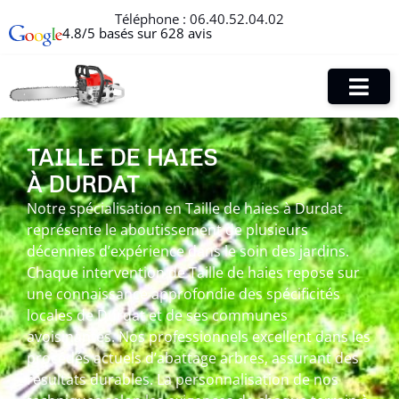
Téléphone :
06.40.52.04.02
4.8/5 basés sur 628 avis
TAILLE DE HAIES
À DURDAT
Notre spécialisation en Taille de haies à Durdat
représente le aboutissement de plusieurs
décennies d’expérience dans le soin des jardins.
Chaque intervention de Taille de haies repose sur
une connaissance approfondie des spécificités
locales de Durdat et de ses communes
avoisinantes. Nos professionnels excellent dans les
procédés actuels d’abattage arbres, assurant des
résultats durables. La personnalisation de nos