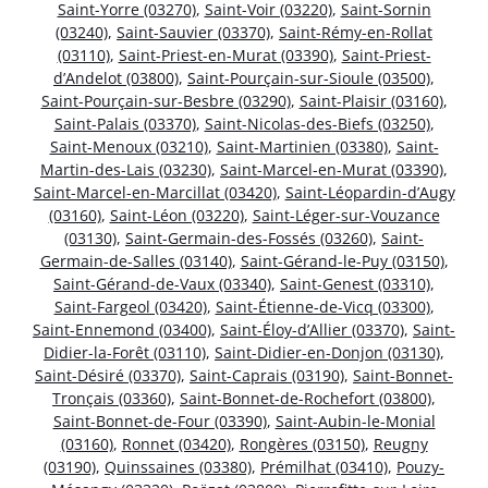
Saint-Yorre (03270)
,
Saint-Voir (03220)
,
Saint-Sornin
(03240)
,
Saint-Sauvier (03370)
,
Saint-Rémy-en-Rollat
(03110)
,
Saint-Priest-en-Murat (03390)
,
Saint-Priest-
d’Andelot (03800)
,
Saint-Pourçain-sur-Sioule (03500)
,
Saint-Pourçain-sur-Besbre (03290)
,
Saint-Plaisir (03160)
,
Saint-Palais (03370)
,
Saint-Nicolas-des-Biefs (03250)
,
Saint-Menoux (03210)
,
Saint-Martinien (03380)
,
Saint-
Martin-des-Lais (03230)
,
Saint-Marcel-en-Murat (03390)
,
Saint-Marcel-en-Marcillat (03420)
,
Saint-Léopardin-d’Augy
(03160)
,
Saint-Léon (03220)
,
Saint-Léger-sur-Vouzance
(03130)
,
Saint-Germain-des-Fossés (03260)
,
Saint-
Germain-de-Salles (03140)
,
Saint-Gérand-le-Puy (03150)
,
Saint-Gérand-de-Vaux (03340)
,
Saint-Genest (03310)
,
Saint-Fargeol (03420)
,
Saint-Étienne-de-Vicq (03300)
,
Saint-Ennemond (03400)
,
Saint-Éloy-d’Allier (03370)
,
Saint-
Didier-la-Forêt (03110)
,
Saint-Didier-en-Donjon (03130)
,
Saint-Désiré (03370)
,
Saint-Caprais (03190)
,
Saint-Bonnet-
Tronçais (03360)
,
Saint-Bonnet-de-Rochefort (03800)
,
Saint-Bonnet-de-Four (03390)
,
Saint-Aubin-le-Monial
(03160)
,
Ronnet (03420)
,
Rongères (03150)
,
Reugny
(03190)
,
Quinssaines (03380)
,
Prémilhat (03410)
,
Pouzy-