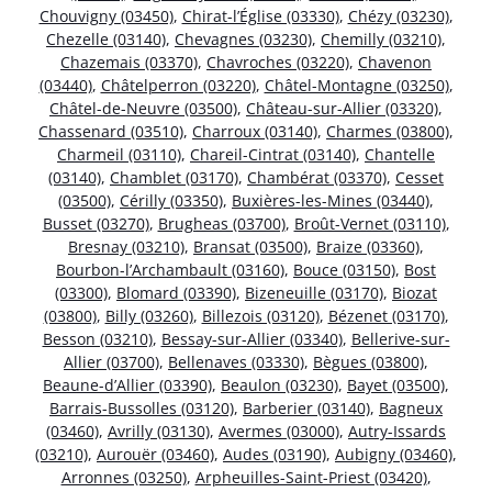
Chouvigny (03450)
,
Chirat-l’Église (03330)
,
Chézy (03230)
,
Chezelle (03140)
,
Chevagnes (03230)
,
Chemilly (03210)
,
Chazemais (03370)
,
Chavroches (03220)
,
Chavenon
(03440)
,
Châtelperron (03220)
,
Châtel-Montagne (03250)
,
Châtel-de-Neuvre (03500)
,
Château-sur-Allier (03320)
,
Chassenard (03510)
,
Charroux (03140)
,
Charmes (03800)
,
Charmeil (03110)
,
Chareil-Cintrat (03140)
,
Chantelle
(03140)
,
Chamblet (03170)
,
Chambérat (03370)
,
Cesset
(03500)
,
Cérilly (03350)
,
Buxières-les-Mines (03440)
,
Busset (03270)
,
Brugheas (03700)
,
Broût-Vernet (03110)
,
Bresnay (03210)
,
Bransat (03500)
,
Braize (03360)
,
Bourbon-l’Archambault (03160)
,
Bouce (03150)
,
Bost
(03300)
,
Blomard (03390)
,
Bizeneuille (03170)
,
Biozat
(03800)
,
Billy (03260)
,
Billezois (03120)
,
Bézenet (03170)
,
Besson (03210)
,
Bessay-sur-Allier (03340)
,
Bellerive-sur-
Allier (03700)
,
Bellenaves (03330)
,
Bègues (03800)
,
Beaune-d’Allier (03390)
,
Beaulon (03230)
,
Bayet (03500)
,
Barrais-Bussolles (03120)
,
Barberier (03140)
,
Bagneux
(03460)
,
Avrilly (03130)
,
Avermes (03000)
,
Autry-Issards
(03210)
,
Aurouër (03460)
,
Audes (03190)
,
Aubigny (03460)
,
Arronnes (03250)
,
Arpheuilles-Saint-Priest (03420)
,