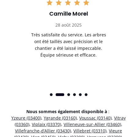
Camille Morel
28 août 2025
Très satisfaite du service. Les arbres
E
 mes
ont été taillés avec précision et le
dan
risé
chantier a été laissé impeccable.
donn
Équipe sérieuse et efficace.
Nous sommes également disponible à
:
Yzeure (03400)
,
Ygrande (03160)
,
Voussac (03140)
,
Vitray
(03360)
,
Viplaix (03370)
,
Villeneuve-sur-Allier (03460)
,
Villefranche-d’Allier (03430)
,
Villebret (03310)
,
Vieure