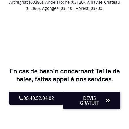
Archignat (03380)
,
Andelaroche (03120)
,
Ainay-le-Château
(03360)
,
Agonges (03210)
,
Abrest (03200)
En cas de besoin concernant Taille de
haies, faites appel à nos services.
06.40.52.04.02
DEVIS
GRATUIT