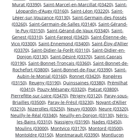
Murat (03390)
,
Saint-Marcel-en-Marcillat (03420)
,
Saint-
Léopardin-d’Augy (03160)
,
Saint-Léon (03220)
,
Saint-
Léger-sur-Vouzance (03130)
,
Saint-Germain-des-Fossés
(03260)
,
Saint-Germain-de-Salles (03140)
,
Saint-Gérand-
le-Puy (03150)
,
Saint-Gérand-de-Vaux (03340)
,
Saint-
Genest (03310)
,
Saint-Fargeol (03420)
,
Saint-Étienne-de-
Vicq (03300)
,
Saint-Ennemond (03400)
,
Saint-Éloy-d’Allier
(03370)
,
Saint-Didier-la-Forêt (03110)
,
Saint-Didier-en-
Donjon (03130)
,
Saint-Désiré (03370)
,
Saint-Caprais
(03190)
,
Saint-Bonnet-Tronçais (03360)
,
Saint-Bonnet-de-
Rochefort (03800)
,
Saint-Bonnet-de-Four (03390)
,
Saint-
Aubin-le-Monial (03160)
,
Ronnet (03420)
,
Rongères
(03150)
,
Reugny (03190)
,
Quinssaines (03380)
,
Prémilhat
(03410)
,
Pouzy-Mésangy (03320)
,
Poëzat (03800)
,
Pierrefitte-sur-Loire (03470)
,
Périgny (03120)
,
Paray-sous-
Briailles (03500)
,
Paray-le-Frésil (03230)
,
Noyant-d’Allier
(03210)
,
Nizerolles (03250)
,
Neuvy (03000)
,
Neure (03320)
,
Neuilly-le-Réal (03340)
,
Neuilly-en-Donjon (03130)
,
Néris-
les-Bains (03310)
,
Nassigny (03190)
,
Nades (03450)
,
Moulins (03000)
,
Montvicq (03170)
,
Montord (03500)
,
Montoldre (03150)
,
Montmarault (03390)
,
Montluçon