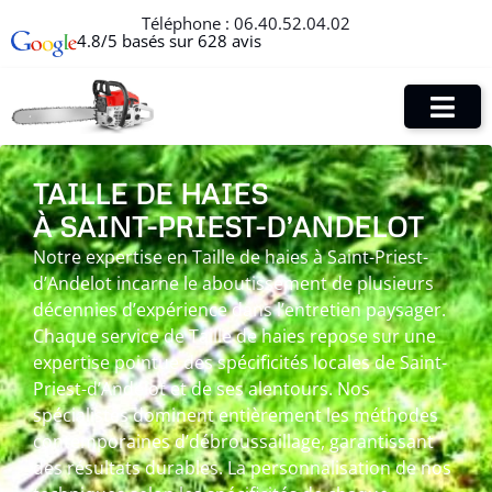
Téléphone :
06.40.52.04.02
4.8/5 basés sur 628 avis
TAILLE DE HAIES
À SAINT-PRIEST-D’ANDELOT
Notre expertise en Taille de haies à Saint-Priest-
d’Andelot incarne le aboutissement de plusieurs
décennies d’expérience dans l’entretien paysager.
Chaque service de Taille de haies repose sur une
expertise pointue des spécificités locales de Saint-
Priest-d’Andelot et de ses alentours. Nos
spécialistes dominent entièrement les méthodes
contemporaines d’débroussaillage, garantissant
des résultats durables. La personnalisation de nos