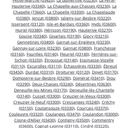
Petite-Marche (03420)
,
La Guillermie (03250)
,
La Ferté-
Hauterive (03340)
,
La Chapelle-aux-Chasses (03230)
,
La
Chapelle (73660)
,
La Chapelle (03300)
,
La Chapelaude
(03380)
,
Jenzat (03800)
,
Jaligny-sur-Besbre (03220)
,
Isserpent (03120)
,
Isle-et-Bardais (03360)
,
Hyds (03600)
,
Huriel (03380)
,
Hérisson (03190)
,
Hauterive (03270)
,
Gouise (03340)
,
Givarlais (03190)
,
Gipcy (03210)
,
Gennetines (03400)
,
Garnat-sur-Engièvre (03230)
,
Gannay-sur-Loire (03230)
,
Gannat (03800)
,
Franchesse
(03160)
,
Fourilles (03140)
,
Fleuriel (03140)
,
Ferrières-sur-
Sichon (03250)
,
Étroussat (03140)
,
Espinasse-Vozelle
(03110)
,
Escurolles (03110)
,
Échassières (03330)
,
Ébreuil
(03450)
,
Durdat (03310)
,
Droiturier (03120)
,
Doyet (03170)
,
Dompierre-sur-Besbre (03290)
,
Domérat (03410)
,
Diou
(03290)
,
Deux-Chaises (03240)
,
Désertines (03630)
,
Deneuille-les-Mines (03170)
,
Deneuille-lès-Chantelle
(03140)
,
Cusset (03300)
,
Creuzier-le-Vieux (03300)
,
Creuzier-le-Neuf (03300)
,
Cressanges (03240)
,
Créchy
(03150)
,
Coutansouze (03330)
,
Courçais (03370)
,
Couleuvre (03320)
,
Coulanges (03470)
,
Coulandon (03000)
,
Cosne-d’Allier (03430)
,
Contigny (03500)
,
Commentry
(03600)
,
Cognat-Lyonne (03110)
,
Cindré (03220)
,