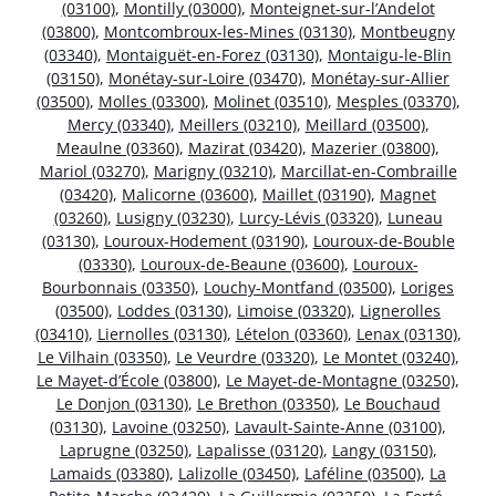
(03100)
,
Montilly (03000)
,
Monteignet-sur-l’Andelot
(03800)
,
Montcombroux-les-Mines (03130)
,
Montbeugny
(03340)
,
Montaiguët-en-Forez (03130)
,
Montaigu-le-Blin
(03150)
,
Monétay-sur-Loire (03470)
,
Monétay-sur-Allier
(03500)
,
Molles (03300)
,
Molinet (03510)
,
Mesples (03370)
,
Mercy (03340)
,
Meillers (03210)
,
Meillard (03500)
,
Meaulne (03360)
,
Mazirat (03420)
,
Mazerier (03800)
,
Mariol (03270)
,
Marigny (03210)
,
Marcillat-en-Combraille
(03420)
,
Malicorne (03600)
,
Maillet (03190)
,
Magnet
(03260)
,
Lusigny (03230)
,
Lurcy-Lévis (03320)
,
Luneau
(03130)
,
Louroux-Hodement (03190)
,
Louroux-de-Bouble
(03330)
,
Louroux-de-Beaune (03600)
,
Louroux-
Bourbonnais (03350)
,
Louchy-Montfand (03500)
,
Loriges
(03500)
,
Loddes (03130)
,
Limoise (03320)
,
Lignerolles
(03410)
,
Liernolles (03130)
,
Lételon (03360)
,
Lenax (03130)
,
Le Vilhain (03350)
,
Le Veurdre (03320)
,
Le Montet (03240)
,
Le Mayet-d’École (03800)
,
Le Mayet-de-Montagne (03250)
,
Le Donjon (03130)
,
Le Brethon (03350)
,
Le Bouchaud
(03130)
,
Lavoine (03250)
,
Lavault-Sainte-Anne (03100)
,
Laprugne (03250)
,
Lapalisse (03120)
,
Langy (03150)
,
Lamaids (03380)
,
Lalizolle (03450)
,
Laféline (03500)
,
La