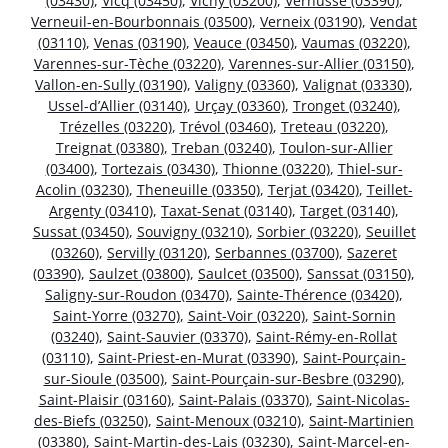
(03430)
,
Vicq (03450)
,
Vichy (03200)
,
Vernusse (03390)
,
Verneuil-en-Bourbonnais (03500)
,
Verneix (03190)
,
Vendat
(03110)
,
Venas (03190)
,
Veauce (03450)
,
Vaumas (03220)
,
Varennes-sur-Tèche (03220)
,
Varennes-sur-Allier (03150)
,
Vallon-en-Sully (03190)
,
Valigny (03360)
,
Valignat (03330)
,
Ussel-d’Allier (03140)
,
Urçay (03360)
,
Tronget (03240)
,
Trézelles (03220)
,
Trévol (03460)
,
Treteau (03220)
,
Treignat (03380)
,
Treban (03240)
,
Toulon-sur-Allier
(03400)
,
Tortezais (03430)
,
Thionne (03220)
,
Thiel-sur-
Acolin (03230)
,
Theneuille (03350)
,
Terjat (03420)
,
Teillet-
Argenty (03410)
,
Taxat-Senat (03140)
,
Target (03140)
,
Sussat (03450)
,
Souvigny (03210)
,
Sorbier (03220)
,
Seuillet
(03260)
,
Servilly (03120)
,
Serbannes (03700)
,
Sazeret
(03390)
,
Saulzet (03800)
,
Saulcet (03500)
,
Sanssat (03150)
,
Saligny-sur-Roudon (03470)
,
Sainte-Thérence (03420)
,
Saint-Yorre (03270)
,
Saint-Voir (03220)
,
Saint-Sornin
(03240)
,
Saint-Sauvier (03370)
,
Saint-Rémy-en-Rollat
(03110)
,
Saint-Priest-en-Murat (03390)
,
Saint-Pourçain-
sur-Sioule (03500)
,
Saint-Pourçain-sur-Besbre (03290)
,
Saint-Plaisir (03160)
,
Saint-Palais (03370)
,
Saint-Nicolas-
des-Biefs (03250)
,
Saint-Menoux (03210)
,
Saint-Martinien
(03380)
,
Saint-Martin-des-Lais (03230)
,
Saint-Marcel-en-