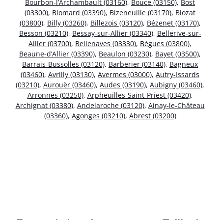
Bourbon-l’Archambault (03160)
,
Bouce (03150)
,
Bost
(03300)
,
Blomard (03390)
,
Bizeneuille (03170)
,
Biozat
(03800)
,
Billy (03260)
,
Billezois (03120)
,
Bézenet (03170)
,
Besson (03210)
,
Bessay-sur-Allier (03340)
,
Bellerive-sur-
Allier (03700)
,
Bellenaves (03330)
,
Bègues (03800)
,
Beaune-d’Allier (03390)
,
Beaulon (03230)
,
Bayet (03500)
,
Barrais-Bussolles (03120)
,
Barberier (03140)
,
Bagneux
(03460)
,
Avrilly (03130)
,
Avermes (03000)
,
Autry-Issards
(03210)
,
Aurouër (03460)
,
Audes (03190)
,
Aubigny (03460)
,
Arronnes (03250)
,
Arpheuilles-Saint-Priest (03420)
,
Archignat (03380)
,
Andelaroche (03120)
,
Ainay-le-Château
(03360)
,
Agonges (03210)
,
Abrest (03200)