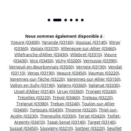
Nous sommes également disponible à
:
Yzeure (03400)
,
Ygrande (03160)
,
Voussac (03140)
,
Vitray
(03360)
,
Viplaix (03370)
,
Villeneuve-sur-Allier (03460)
,
Villefranche-d’Allier (03430)
,
Villebret (03310)
,
Vieure
(03430)
,
Vicq (03450)
,
Vichy (03200)
,
Vernusse (03390)
,
Verneuil-en-Bourbonnais (03500)
,
Verneix (03190)
,
Vendat
(03110)
,
Venas (03190)
,
Veauce (03450)
,
Vaumas (03220)
,
Varennes-sur-Tèche (03220)
,
Varennes-sur-Allier (03150)
,
Vallon-en-Sully (03190)
,
Valigny (03360)
,
Valignat (03330)
,
Ussel-d’Allier (03140)
,
Urçay (03360)
,
Tronget (03240)
,
Trézelles (03220)
,
Trévol (03460)
,
Treteau (03220)
,
Treignat (03380)
,
Treban (03240)
,
Toulon-sur-Allier
(03400)
,
Tortezais (03430)
,
Thionne (03220)
,
Thiel-sur-
Acolin (03230)
,
Theneuille (03350)
,
Terjat (03420)
,
Teillet-
Argenty (03410)
,
Taxat-Senat (03140)
,
Target (03140)
,
Sussat (03450)
,
Souvigny (03210)
,
Sorbier (03220)
,
Seuillet