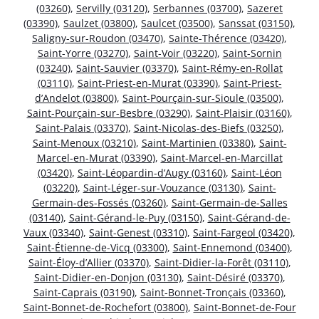
(03260)
,
Servilly (03120)
,
Serbannes (03700)
,
Sazeret
(03390)
,
Saulzet (03800)
,
Saulcet (03500)
,
Sanssat (03150)
,
Saligny-sur-Roudon (03470)
,
Sainte-Thérence (03420)
,
Saint-Yorre (03270)
,
Saint-Voir (03220)
,
Saint-Sornin
(03240)
,
Saint-Sauvier (03370)
,
Saint-Rémy-en-Rollat
(03110)
,
Saint-Priest-en-Murat (03390)
,
Saint-Priest-
d’Andelot (03800)
,
Saint-Pourçain-sur-Sioule (03500)
,
Saint-Pourçain-sur-Besbre (03290)
,
Saint-Plaisir (03160)
,
Saint-Palais (03370)
,
Saint-Nicolas-des-Biefs (03250)
,
Saint-Menoux (03210)
,
Saint-Martinien (03380)
,
Saint-
Marcel-en-Murat (03390)
,
Saint-Marcel-en-Marcillat
(03420)
,
Saint-Léopardin-d’Augy (03160)
,
Saint-Léon
(03220)
,
Saint-Léger-sur-Vouzance (03130)
,
Saint-
Germain-des-Fossés (03260)
,
Saint-Germain-de-Salles
(03140)
,
Saint-Gérand-le-Puy (03150)
,
Saint-Gérand-de-
Vaux (03340)
,
Saint-Genest (03310)
,
Saint-Fargeol (03420)
,
Saint-Étienne-de-Vicq (03300)
,
Saint-Ennemond (03400)
,
Saint-Éloy-d’Allier (03370)
,
Saint-Didier-la-Forêt (03110)
,
Saint-Didier-en-Donjon (03130)
,
Saint-Désiré (03370)
,
Saint-Caprais (03190)
,
Saint-Bonnet-Tronçais (03360)
,
Saint-Bonnet-de-Rochefort (03800)
,
Saint-Bonnet-de-Four