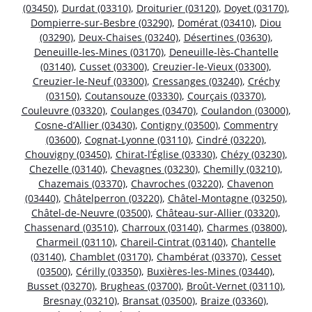
(03450)
,
Durdat (03310)
,
Droiturier (03120)
,
Doyet (03170)
,
Dompierre-sur-Besbre (03290)
,
Domérat (03410)
,
Diou
(03290)
,
Deux-Chaises (03240)
,
Désertines (03630)
,
Deneuille-les-Mines (03170)
,
Deneuille-lès-Chantelle
(03140)
,
Cusset (03300)
,
Creuzier-le-Vieux (03300)
,
Creuzier-le-Neuf (03300)
,
Cressanges (03240)
,
Créchy
(03150)
,
Coutansouze (03330)
,
Courçais (03370)
,
Couleuvre (03320)
,
Coulanges (03470)
,
Coulandon (03000)
,
Cosne-d’Allier (03430)
,
Contigny (03500)
,
Commentry
(03600)
,
Cognat-Lyonne (03110)
,
Cindré (03220)
,
Chouvigny (03450)
,
Chirat-l’Église (03330)
,
Chézy (03230)
,
Chezelle (03140)
,
Chevagnes (03230)
,
Chemilly (03210)
,
Chazemais (03370)
,
Chavroches (03220)
,
Chavenon
(03440)
,
Châtelperron (03220)
,
Châtel-Montagne (03250)
,
Châtel-de-Neuvre (03500)
,
Château-sur-Allier (03320)
,
Chassenard (03510)
,
Charroux (03140)
,
Charmes (03800)
,
Charmeil (03110)
,
Chareil-Cintrat (03140)
,
Chantelle
(03140)
,
Chamblet (03170)
,
Chambérat (03370)
,
Cesset
(03500)
,
Cérilly (03350)
,
Buxières-les-Mines (03440)
,
Busset (03270)
,
Brugheas (03700)
,
Broût-Vernet (03110)
,
Bresnay (03210)
,
Bransat (03500)
,
Braize (03360)
,