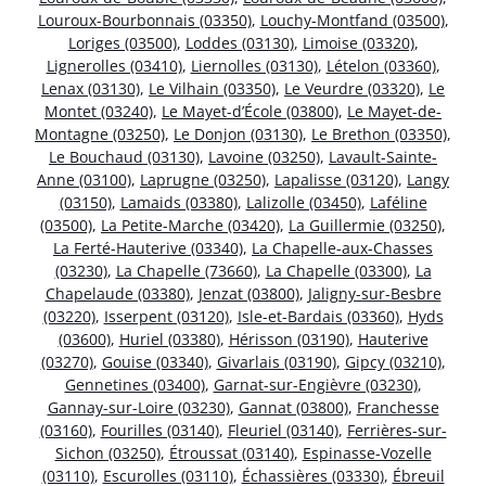
Louroux-Bourbonnais (03350)
,
Louchy-Montfand (03500)
,
Loriges (03500)
,
Loddes (03130)
,
Limoise (03320)
,
Lignerolles (03410)
,
Liernolles (03130)
,
Lételon (03360)
,
Lenax (03130)
,
Le Vilhain (03350)
,
Le Veurdre (03320)
,
Le
Montet (03240)
,
Le Mayet-d’École (03800)
,
Le Mayet-de-
Montagne (03250)
,
Le Donjon (03130)
,
Le Brethon (03350)
,
Le Bouchaud (03130)
,
Lavoine (03250)
,
Lavault-Sainte-
Anne (03100)
,
Laprugne (03250)
,
Lapalisse (03120)
,
Langy
(03150)
,
Lamaids (03380)
,
Lalizolle (03450)
,
Laféline
(03500)
,
La Petite-Marche (03420)
,
La Guillermie (03250)
,
La Ferté-Hauterive (03340)
,
La Chapelle-aux-Chasses
(03230)
,
La Chapelle (73660)
,
La Chapelle (03300)
,
La
Chapelaude (03380)
,
Jenzat (03800)
,
Jaligny-sur-Besbre
(03220)
,
Isserpent (03120)
,
Isle-et-Bardais (03360)
,
Hyds
(03600)
,
Huriel (03380)
,
Hérisson (03190)
,
Hauterive
(03270)
,
Gouise (03340)
,
Givarlais (03190)
,
Gipcy (03210)
,
Gennetines (03400)
,
Garnat-sur-Engièvre (03230)
,
Gannay-sur-Loire (03230)
,
Gannat (03800)
,
Franchesse
(03160)
,
Fourilles (03140)
,
Fleuriel (03140)
,
Ferrières-sur-
Sichon (03250)
,
Étroussat (03140)
,
Espinasse-Vozelle
(03110)
,
Escurolles (03110)
,
Échassières (03330)
,
Ébreuil