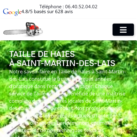
Téléphone :
06.40.52.04.02
4.8/5 basés sur 628 avis
TAILLE DE HAIES
À SAINT-MARTIN-DES-LAIS
Notre savoir-faire en Taille de haies à Saint-Martin-
des-Lais constitue le fruit de longues années
d’pratique dans l’entretien paysager. Chaque
service de Taille de haies bénéficie de une maîtrise
complète des spécificités locales de Saint-Martin-
des-Lais et de ses alentours. Nos professionnels
excellent dans les procédés actuels d’tonte de
pelouse, offrant des performances optimales.
L’ajustement de nos techniques selon les