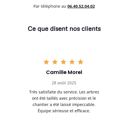
Par téléphone au
06.40.52.04.02
Ce que disent nos clients
Camille Morel
28 août 2025
Très satisfaite du service. Les arbres
E
 mes
ont été taillés avec précision et le
dan
risé
chantier a été laissé impeccable.
donn
Équipe sérieuse et efficace.