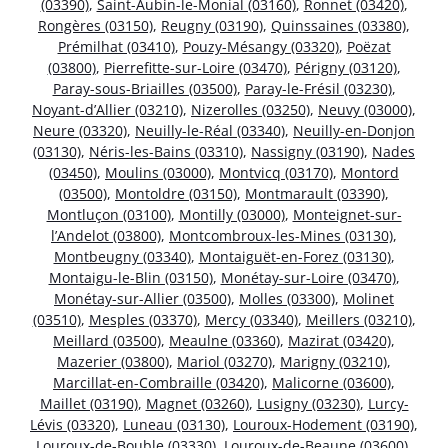
(03390)
,
Saint-Aubin-le-Monial (03160)
,
Ronnet (03420)
,
Rongères (03150)
,
Reugny (03190)
,
Quinssaines (03380)
,
Prémilhat (03410)
,
Pouzy-Mésangy (03320)
,
Poëzat
(03800)
,
Pierrefitte-sur-Loire (03470)
,
Périgny (03120)
,
Paray-sous-Briailles (03500)
,
Paray-le-Frésil (03230)
,
Noyant-d’Allier (03210)
,
Nizerolles (03250)
,
Neuvy (03000)
,
Neure (03320)
,
Neuilly-le-Réal (03340)
,
Neuilly-en-Donjon
(03130)
,
Néris-les-Bains (03310)
,
Nassigny (03190)
,
Nades
(03450)
,
Moulins (03000)
,
Montvicq (03170)
,
Montord
(03500)
,
Montoldre (03150)
,
Montmarault (03390)
,
Montluçon (03100)
,
Montilly (03000)
,
Monteignet-sur-
l’Andelot (03800)
,
Montcombroux-les-Mines (03130)
,
Montbeugny (03340)
,
Montaiguët-en-Forez (03130)
,
Montaigu-le-Blin (03150)
,
Monétay-sur-Loire (03470)
,
Monétay-sur-Allier (03500)
,
Molles (03300)
,
Molinet
(03510)
,
Mesples (03370)
,
Mercy (03340)
,
Meillers (03210)
,
Meillard (03500)
,
Meaulne (03360)
,
Mazirat (03420)
,
Mazerier (03800)
,
Mariol (03270)
,
Marigny (03210)
,
Marcillat-en-Combraille (03420)
,
Malicorne (03600)
,
Maillet (03190)
,
Magnet (03260)
,
Lusigny (03230)
,
Lurcy-
Lévis (03320)
,
Luneau (03130)
,
Louroux-Hodement (03190)
,
Louroux-de-Bouble (03330)
,
Louroux-de-Beaune (03600)
,