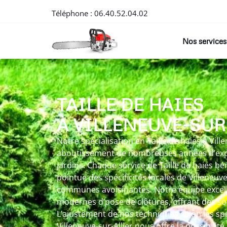
Téléphone :
06.40.52.04.02
Nos services
TAILLE DE HAIES
À VILLENEUVE-SUR
Notre spécialisation en Taille de haies à Ville
aboutissement de nombreuses années d’expé
jardins. Chaque service de Taille de haies bé
pointue des spécificités locales de Villeneuve
communes avoisinantes. Notre équipe excell
modernes d’pose de clôtures, offrant des so
L’ajustement de nos techniques selon les sp
Villeneuve-sur-Allier nous offre la possibilité