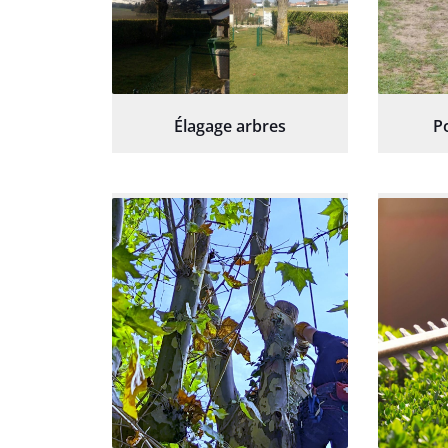
Élagage arbres
P