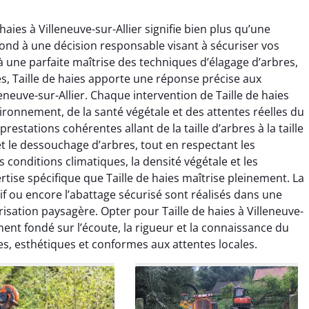
haies à Villeneuve-sur-Allier signifie bien plus qu’une
pond à une décision responsable visant à sécuriser vos
à une parfaite maîtrise des techniques d’élagage d’arbres,
s, Taille de haies apporte une réponse précise aux
eneuve-sur-Allier. Chaque intervention de Taille de haies
ronnement, de la santé végétale et des attentes réelles du
raya Benali
Léandro Vasseur
estations cohérentes allant de la taille d’arbres à la taille
et le dessouchage d’arbres, tout en respectant les
7 février 2026
12 juillet 2025
es conditions climatiques, la densité végétale et les
e irréprochable du
Intervention rapide et très
tise spécifique que Taille de haies maîtrise pleinement. La
la fin. Les arbres ont
professionnelle pour
if ou encore l’abattage sécurisé sont réalisés dans une
faitement entretenus
l’élagage de mes arbres. Le
isation paysagère. Opter pour Taille de haies à Villeneuve-
e nettoyage après
travail est propre, sécurisé et
ment fondé sur l’écoute, la rigueur et la connaissance du
tion est impeccable.
parfaitement réalisé. Je
les, esthétiques et conformes aux attentes locales.
ommande vivement.
recommande sans hésiter.