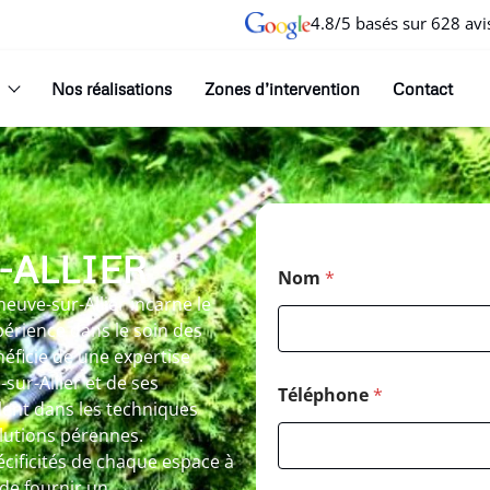
4.8/5 basés sur 628 avi
Nos réalisations
Zones d’intervention
Contact
-ALLIER
Nom
*
neuve-sur-Allier incarne le
rience dans le soin des
néficie de une expertise
-sur-Allier et de ses
Téléphone
*
ent dans les techniques
lutions pérennes.
écificités de chaque espace à
 de fournir un