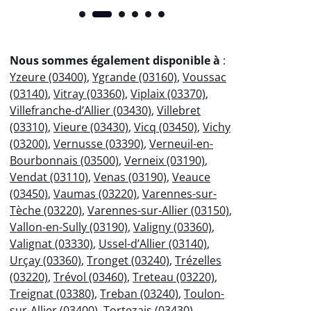
Nous sommes également disponible à
:
Yzeure (03400)
,
Ygrande (03160)
,
Voussac
(03140)
,
Vitray (03360)
,
Viplaix (03370)
,
Villefranche-d’Allier (03430)
,
Villebret
(03310)
,
Vieure (03430)
,
Vicq (03450)
,
Vichy
(03200)
,
Vernusse (03390)
,
Verneuil-en-
Bourbonnais (03500)
,
Verneix (03190)
,
Vendat (03110)
,
Venas (03190)
,
Veauce
(03450)
,
Vaumas (03220)
,
Varennes-sur-
Tèche (03220)
,
Varennes-sur-Allier (03150)
,
Vallon-en-Sully (03190)
,
Valigny (03360)
,
Valignat (03330)
,
Ussel-d’Allier (03140)
,
Urçay (03360)
,
Tronget (03240)
,
Trézelles
(03220)
,
Trévol (03460)
,
Treteau (03220)
,
Treignat (03380)
,
Treban (03240)
,
Toulon-
sur-Allier (03400)
,
Tortezais (03430)
,