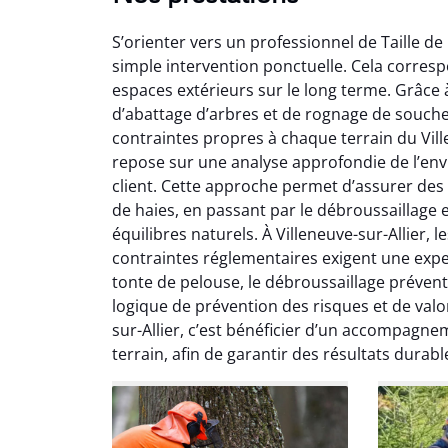
S’orienter vers un professionnel de Taille de 
simple intervention ponctuelle. Cela corres
espaces extérieurs sur le long terme. Grâce 
d’abattage d’arbres et de rognage de souche
contraintes propres à chaque terrain du Vill
repose sur une analyse approfondie de l’envi
So
client. Cette approche permet d’assurer des pr
de haies, en passant par le débroussaillage 
0
équilibres naturels. À Villeneuve-sur-Allier, l
Servic
contraintes réglementaires exigent une exper
début à 
tonte de pelouse, le débroussaillage prévent
été par
logique de prévention des risques et de valor
et l
sur-Allier, c’est bénéficier d’un accompagne
interven
terrain, afin de garantir des résultats durab
Je rec