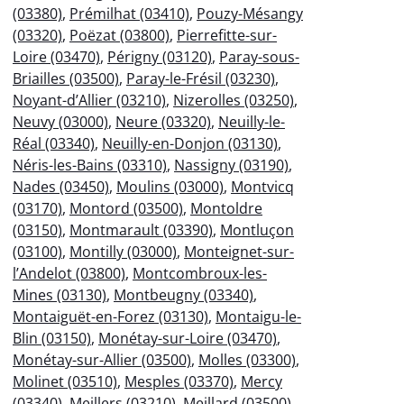
(03380)
,
Prémilhat (03410)
,
Pouzy-Mésangy
(03320)
,
Poëzat (03800)
,
Pierrefitte-sur-
Loire (03470)
,
Périgny (03120)
,
Paray-sous-
Briailles (03500)
,
Paray-le-Frésil (03230)
,
Noyant-d’Allier (03210)
,
Nizerolles (03250)
,
Neuvy (03000)
,
Neure (03320)
,
Neuilly-le-
Réal (03340)
,
Neuilly-en-Donjon (03130)
,
Néris-les-Bains (03310)
,
Nassigny (03190)
,
Nades (03450)
,
Moulins (03000)
,
Montvicq
(03170)
,
Montord (03500)
,
Montoldre
(03150)
,
Montmarault (03390)
,
Montluçon
(03100)
,
Montilly (03000)
,
Monteignet-sur-
l’Andelot (03800)
,
Montcombroux-les-
Mines (03130)
,
Montbeugny (03340)
,
Montaiguët-en-Forez (03130)
,
Montaigu-le-
Blin (03150)
,
Monétay-sur-Loire (03470)
,
Monétay-sur-Allier (03500)
,
Molles (03300)
,
Molinet (03510)
,
Mesples (03370)
,
Mercy
(03340)
,
Meillers (03210)
,
Meillard (03500)
,