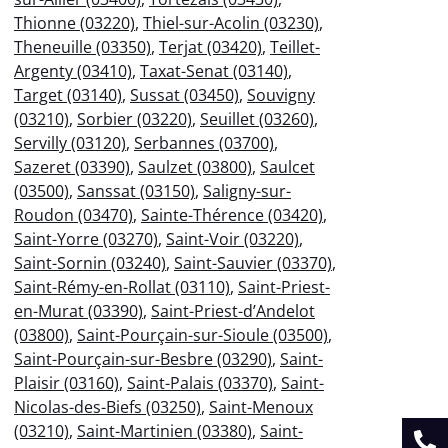
Thionne (03220)
,
Thiel-sur-Acolin (03230)
,
Theneuille (03350)
,
Terjat (03420)
,
Teillet-
Argenty (03410)
,
Taxat-Senat (03140)
,
Target (03140)
,
Sussat (03450)
,
Souvigny
(03210)
,
Sorbier (03220)
,
Seuillet (03260)
,
Servilly (03120)
,
Serbannes (03700)
,
Sazeret (03390)
,
Saulzet (03800)
,
Saulcet
(03500)
,
Sanssat (03150)
,
Saligny-sur-
Roudon (03470)
,
Sainte-Thérence (03420)
,
Saint-Yorre (03270)
,
Saint-Voir (03220)
,
Saint-Sornin (03240)
,
Saint-Sauvier (03370)
,
Saint-Rémy-en-Rollat (03110)
,
Saint-Priest-
en-Murat (03390)
,
Saint-Priest-d’Andelot
(03800)
,
Saint-Pourçain-sur-Sioule (03500)
,
Saint-Pourçain-sur-Besbre (03290)
,
Saint-
Plaisir (03160)
,
Saint-Palais (03370)
,
Saint-
Nicolas-des-Biefs (03250)
,
Saint-Menoux
(03210)
,
Saint-Martinien (03380)
,
Saint-