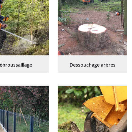
ébroussaillage
Dessouchage arbres