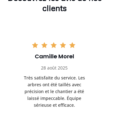
clients
Camille Morel
Yan
28 août 2025
15 se
Très satisfaite du service. Les
Excellent t
arbres ont été taillés avec
réalisé 
précision et le chantier a été
annoncés
laissé impeccable. Équipe
donnés étai
sérieuse et efficace.
le résul