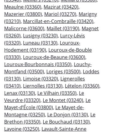
Meaulne (03360)
,
Mazirat (03420)
,
Mazerier (03800)
,
Mariol (03270)
,
Marigny
(03210)
,
Marcillat-en-Combraille (03420)
,
Malicorne (03600)
,
Maillet (03190)
,
Magnet
(03260)
,
Lusigny (03230)
,
Lurcy-Lévis
(03320)
,
Luneau (03130)
,
Louroux-
Hodement (03190)
,
Louroux-de-Bouble
(03330)
,
Louroux-de-Beaune (03600)
,
Louroux-Bourbonnais (03350)
,
Louchy-
Montfand (03500)
,
Loriges (03500)
,
Loddes
(03130)
,
Limoise (03320)
,
Lignerolles
(03410)
,
Liernolles (03130)
,
Lételon (03360)
,
Lenax (03130)
,
Le Vilhain (03350)
,
Le
Veurdre (03320)
,
Le Montet (03240)
,
Le
Mayet-d’École (03800)
,
Le Mayet-de-
Montagne (03250)
,
Le Donjon (03130)
,
Le
Brethon (03350)
,
Le Bouchaud (03130)
,
Lavoine (03250)
,
Lavault-Sainte-Anne