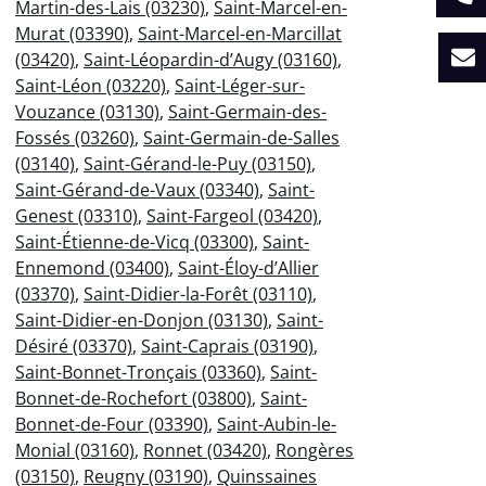
Martin-des-Lais (03230)
,
Saint-Marcel-en-
Murat (03390)
,
Saint-Marcel-en-Marcillat
(03420)
,
Saint-Léopardin-d’Augy (03160)
,
Saint-Léon (03220)
,
Saint-Léger-sur-
Vouzance (03130)
,
Saint-Germain-des-
Fossés (03260)
,
Saint-Germain-de-Salles
(03140)
,
Saint-Gérand-le-Puy (03150)
,
Saint-Gérand-de-Vaux (03340)
,
Saint-
Genest (03310)
,
Saint-Fargeol (03420)
,
Saint-Étienne-de-Vicq (03300)
,
Saint-
Ennemond (03400)
,
Saint-Éloy-d’Allier
(03370)
,
Saint-Didier-la-Forêt (03110)
,
Saint-Didier-en-Donjon (03130)
,
Saint-
Désiré (03370)
,
Saint-Caprais (03190)
,
Saint-Bonnet-Tronçais (03360)
,
Saint-
Bonnet-de-Rochefort (03800)
,
Saint-
Bonnet-de-Four (03390)
,
Saint-Aubin-le-
Monial (03160)
,
Ronnet (03420)
,
Rongères
(03150)
,
Reugny (03190)
,
Quinssaines