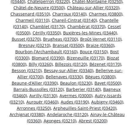
(03440)
,
Châtelperron (03220)
,
Châtel-Montagne (03250)
,
Châtel-de-Neuvre (03500)
,
Château-sur-Allier (03320)
,
Chassenard (03510)
,
Charroux (03140)
,
Charmes (03800)
,
Charmeil (03110)
,
Chareil-Cintrat (03140)
,
Chantelle
(03140)
,
Chamblet (03170)
,
Chambérat (03370)
,
Cesset
(03500)
,
Cérilly (03350)
,
Buxières-les-Mines (03440)
,
Busset (03270)
,
Brugheas (03700)
,
Broût-Vernet (03110)
,
Bresnay (03210)
,
Bransat (03500)
,
Braize (03360)
,
Bourbon-l’Archambault (03160)
,
Bouce (03150)
,
Bost
(03300)
,
Blomard (03390)
,
Bizeneuille (03170)
,
Biozat
(03800)
,
Billy (03260)
,
Billezois (03120)
,
Bézenet (03170)
,
Besson (03210)
,
Bessay-sur-Allier (03340)
,
Bellerive-sur-
Allier (03700)
,
Bellenaves (03330)
,
Bègues (03800)
,
Beaune-d’Allier (03390)
,
Beaulon (03230)
,
Bayet (03500)
,
Barrais-Bussolles (03120)
,
Barberier (03140)
,
Bagneux
(03460)
,
Avrilly (03130)
,
Avermes (03000)
,
Autry-Issards
(03210)
,
Aurouër (03460)
,
Audes (03190)
,
Aubigny (03460)
,
Arronnes (03250)
,
Arpheuilles-Saint-Priest (03420)
,
Archignat (03380)
,
Andelaroche (03120)
,
Ainay-le-Château
(03360)
,
Agonges (03210)
,
Abrest (03200)