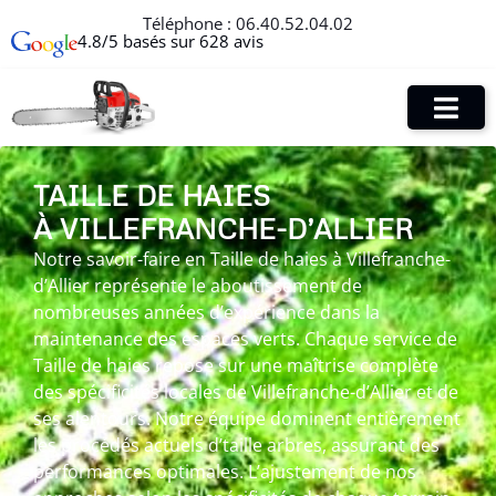
Téléphone :
06.40.52.04.02
4.8/5 basés sur 628 avis
TAILLE DE HAIES
À VILLEFRANCHE-D’ALLIER
Notre savoir-faire en Taille de haies à Villefranche-
d’Allier représente le aboutissement de
nombreuses années d’expérience dans la
maintenance des espaces verts. Chaque service de
Taille de haies repose sur une maîtrise complète
des spécificités locales de Villefranche-d’Allier et de
ses alentours. Notre équipe dominent entièrement
les procédés actuels d’taille arbres, assurant des
performances optimales. L’ajustement de nos