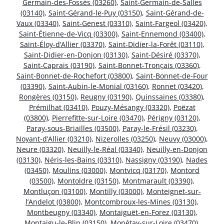
Germain-des-Fossés (03260)
,
Saint-Germain-de-Salles
(03140)
,
Saint-Gérand-le-Puy (03150)
,
Saint-Gérand-de-
Vaux (03340)
,
Saint-Genest (03310)
,
Saint-Fargeol (03420)
,
Saint-Étienne-de-Vicq (03300)
,
Saint-Ennemond (03400)
,
Saint-Éloy-d’Allier (03370)
,
Saint-Didier-la-Forêt (03110)
,
Saint-Didier-en-Donjon (03130)
,
Saint-Désiré (03370)
,
Saint-Caprais (03190)
,
Saint-Bonnet-Tronçais (03360)
,
Saint-Bonnet-de-Rochefort (03800)
,
Saint-Bonnet-de-Four
(03390)
,
Saint-Aubin-le-Monial (03160)
,
Ronnet (03420)
,
Rongères (03150)
,
Reugny (03190)
,
Quinssaines (03380)
,
Prémilhat (03410)
,
Pouzy-Mésangy (03320)
,
Poëzat
(03800)
,
Pierrefitte-sur-Loire (03470)
,
Périgny (03120)
,
Paray-sous-Briailles (03500)
,
Paray-le-Frésil (03230)
,
Noyant-d’Allier (03210)
,
Nizerolles (03250)
,
Neuvy (03000)
,
Neure (03320)
,
Neuilly-le-Réal (03340)
,
Neuilly-en-Donjon
(03130)
,
Néris-les-Bains (03310)
,
Nassigny (03190)
,
Nades
(03450)
,
Moulins (03000)
,
Montvicq (03170)
,
Montord
(03500)
,
Montoldre (03150)
,
Montmarault (03390)
,
Montluçon (03100)
,
Montilly (03000)
,
Monteignet-sur-
l’Andelot (03800)
,
Montcombroux-les-Mines (03130)
,
Montbeugny (03340)
,
Montaiguët-en-Forez (03130)
,
Montaigu-le-Blin (03150)
,
Monétay-sur-Loire (03470)
,