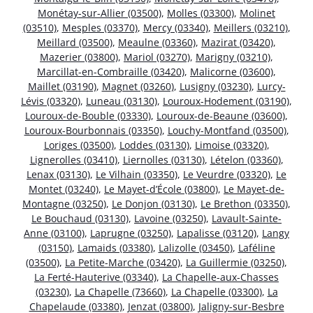
Monétay-sur-Allier (03500)
,
Molles (03300)
,
Molinet
(03510)
,
Mesples (03370)
,
Mercy (03340)
,
Meillers (03210)
,
Meillard (03500)
,
Meaulne (03360)
,
Mazirat (03420)
,
Mazerier (03800)
,
Mariol (03270)
,
Marigny (03210)
,
Marcillat-en-Combraille (03420)
,
Malicorne (03600)
,
Maillet (03190)
,
Magnet (03260)
,
Lusigny (03230)
,
Lurcy-
Lévis (03320)
,
Luneau (03130)
,
Louroux-Hodement (03190)
,
Louroux-de-Bouble (03330)
,
Louroux-de-Beaune (03600)
,
Louroux-Bourbonnais (03350)
,
Louchy-Montfand (03500)
,
Loriges (03500)
,
Loddes (03130)
,
Limoise (03320)
,
Lignerolles (03410)
,
Liernolles (03130)
,
Lételon (03360)
,
Lenax (03130)
,
Le Vilhain (03350)
,
Le Veurdre (03320)
,
Le
Montet (03240)
,
Le Mayet-d’École (03800)
,
Le Mayet-de-
Montagne (03250)
,
Le Donjon (03130)
,
Le Brethon (03350)
,
Le Bouchaud (03130)
,
Lavoine (03250)
,
Lavault-Sainte-
Anne (03100)
,
Laprugne (03250)
,
Lapalisse (03120)
,
Langy
(03150)
,
Lamaids (03380)
,
Lalizolle (03450)
,
Laféline
(03500)
,
La Petite-Marche (03420)
,
La Guillermie (03250)
,
La Ferté-Hauterive (03340)
,
La Chapelle-aux-Chasses
(03230)
,
La Chapelle (73660)
,
La Chapelle (03300)
,
La
Chapelaude (03380)
,
Jenzat (03800)
,
Jaligny-sur-Besbre