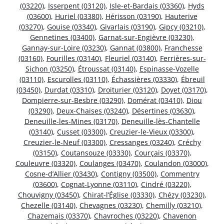
(03220)
,
Isserpent (03120)
,
Isle-et-Bardais (03360)
,
Hyds
(03600)
,
Huriel (03380)
,
Hérisson (03190)
,
Hauterive
(03270)
,
Gouise (03340)
,
Givarlais (03190)
,
Gipcy (03210)
,
Gennetines (03400)
,
Garnat-sur-Engièvre (03230)
,
Gannay-sur-Loire (03230)
,
Gannat (03800)
,
Franchesse
(03160)
,
Fourilles (03140)
,
Fleuriel (03140)
,
Ferrières-sur-
Sichon (03250)
,
Étroussat (03140)
,
Espinasse-Vozelle
(03110)
,
Escurolles (03110)
,
Échassières (03330)
,
Ébreuil
(03450)
,
Durdat (03310)
,
Droiturier (03120)
,
Doyet (03170)
,
Dompierre-sur-Besbre (03290)
,
Domérat (03410)
,
Diou
(03290)
,
Deux-Chaises (03240)
,
Désertines (03630)
,
Deneuille-les-Mines (03170)
,
Deneuille-lès-Chantelle
(03140)
,
Cusset (03300)
,
Creuzier-le-Vieux (03300)
,
Creuzier-le-Neuf (03300)
,
Cressanges (03240)
,
Créchy
(03150)
,
Coutansouze (03330)
,
Courçais (03370)
,
Couleuvre (03320)
,
Coulanges (03470)
,
Coulandon (03000)
,
Cosne-d’Allier (03430)
,
Contigny (03500)
,
Commentry
(03600)
,
Cognat-Lyonne (03110)
,
Cindré (03220)
,
Chouvigny (03450)
,
Chirat-l’Église (03330)
,
Chézy (03230)
,
Chezelle (03140)
,
Chevagnes (03230)
,
Chemilly (03210)
,
Chazemais (03370)
,
Chavroches (03220)
,
Chavenon