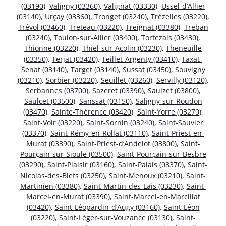
(03190)
,
Valigny (03360)
,
Valignat (03330)
,
Ussel-d’Allier
(03140)
,
Urçay (03360)
,
Tronget (03240)
,
Trézelles (03220)
,
Trévol (03460)
,
Treteau (03220)
,
Treignat (03380)
,
Treban
(03240)
,
Toulon-sur-Allier (03400)
,
Tortezais (03430)
,
Thionne (03220)
,
Thiel-sur-Acolin (03230)
,
Theneuille
(03350)
,
Terjat (03420)
,
Teillet-Argenty (03410)
,
Taxat-
Senat (03140)
,
Target (03140)
,
Sussat (03450)
,
Souvigny
(03210)
,
Sorbier (03220)
,
Seuillet (03260)
,
Servilly (03120)
,
Serbannes (03700)
,
Sazeret (03390)
,
Saulzet (03800)
,
Saulcet (03500)
,
Sanssat (03150)
,
Saligny-sur-Roudon
(03470)
,
Sainte-Thérence (03420)
,
Saint-Yorre (03270)
,
Saint-Voir (03220)
,
Saint-Sornin (03240)
,
Saint-Sauvier
(03370)
,
Saint-Rémy-en-Rollat (03110)
,
Saint-Priest-en-
Murat (03390)
,
Saint-Priest-d’Andelot (03800)
,
Saint-
Pourçain-sur-Sioule (03500)
,
Saint-Pourçain-sur-Besbre
(03290)
,
Saint-Plaisir (03160)
,
Saint-Palais (03370)
,
Saint-
Nicolas-des-Biefs (03250)
,
Saint-Menoux (03210)
,
Saint-
Martinien (03380)
,
Saint-Martin-des-Lais (03230)
,
Saint-
Marcel-en-Murat (03390)
,
Saint-Marcel-en-Marcillat
(03420)
,
Saint-Léopardin-d’Augy (03160)
,
Saint-Léon
(03220)
,
Saint-Léger-sur-Vouzance (03130)
,
Saint-