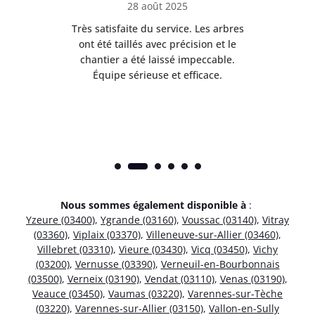
28 août 2025
Très satisfaite du service. Les arbres
E
 mes
ont été taillés avec précision et le
dan
risé
chantier a été laissé impeccable.
donn
Équipe sérieuse et efficace.
Nous sommes également disponible à
:
Yzeure (03400)
,
Ygrande (03160)
,
Voussac (03140)
,
Vitray
(03360)
,
Viplaix (03370)
,
Villeneuve-sur-Allier (03460)
,
Villebret (03310)
,
Vieure (03430)
,
Vicq (03450)
,
Vichy
(03200)
,
Vernusse (03390)
,
Verneuil-en-Bourbonnais
(03500)
,
Verneix (03190)
,
Vendat (03110)
,
Venas (03190)
,
Veauce (03450)
,
Vaumas (03220)
,
Varennes-sur-Tèche
(03220)
,
Varennes-sur-Allier (03150)
,
Vallon-en-Sully