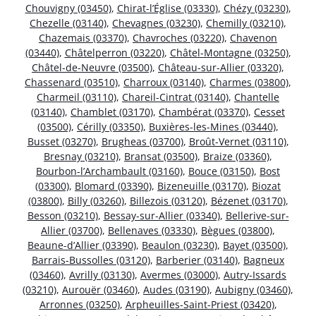
Chouvigny (03450)
,
Chirat-l’Église (03330)
,
Chézy (03230)
,
Chezelle (03140)
,
Chevagnes (03230)
,
Chemilly (03210)
,
Chazemais (03370)
,
Chavroches (03220)
,
Chavenon
(03440)
,
Châtelperron (03220)
,
Châtel-Montagne (03250)
,
Châtel-de-Neuvre (03500)
,
Château-sur-Allier (03320)
,
Chassenard (03510)
,
Charroux (03140)
,
Charmes (03800)
,
Charmeil (03110)
,
Chareil-Cintrat (03140)
,
Chantelle
(03140)
,
Chamblet (03170)
,
Chambérat (03370)
,
Cesset
(03500)
,
Cérilly (03350)
,
Buxières-les-Mines (03440)
,
Busset (03270)
,
Brugheas (03700)
,
Broût-Vernet (03110)
,
Bresnay (03210)
,
Bransat (03500)
,
Braize (03360)
,
Bourbon-l’Archambault (03160)
,
Bouce (03150)
,
Bost
(03300)
,
Blomard (03390)
,
Bizeneuille (03170)
,
Biozat
(03800)
,
Billy (03260)
,
Billezois (03120)
,
Bézenet (03170)
,
Besson (03210)
,
Bessay-sur-Allier (03340)
,
Bellerive-sur-
Allier (03700)
,
Bellenaves (03330)
,
Bègues (03800)
,
Beaune-d’Allier (03390)
,
Beaulon (03230)
,
Bayet (03500)
,
Barrais-Bussolles (03120)
,
Barberier (03140)
,
Bagneux
(03460)
,
Avrilly (03130)
,
Avermes (03000)
,
Autry-Issards
(03210)
,
Aurouër (03460)
,
Audes (03190)
,
Aubigny (03460)
,
Arronnes (03250)
,
Arpheuilles-Saint-Priest (03420)
,