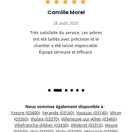
Camille Morel
28 août 2025
Très satisfaite du service. Les arbres
E
 mes
ont été taillés avec précision et le
dan
risé
chantier a été laissé impeccable.
donn
Équipe sérieuse et efficace.
Nous sommes également disponible à
:
Yzeure (03400)
,
Ygrande (03160)
,
Voussac (03140)
,
Vitray
(03360)
,
Viplaix (03370)
,
Villeneuve-sur-Allier (03460)
,
Villefranche-d’Allier (03430)
,
Villebret (03310)
,
Vieure
(03430)
,
Vicq (03450)
,
Vichy (03200)
,
Vernusse (03390)
,