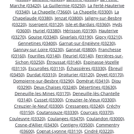
Marche (03420)
,
La Guillermie (03250)
,
La Ferté-Hauterive
(03340)
,
La Chapelle (73660)
,
La Chapelle (03300)
,
La
Chapelaude (03380)
,
Jenzat (03800)
,
Jaligny-sur-Besbre
(03220)
,
Isserpent (03120)
,
Isle-et-Bardais (03360)
,
Hyds
(03600)
,
Huriel (03380)
,
Hérisson (03190)
,
Hauterive
(03270)
,
Gouise (03340)
,
Givarlais (03190)
,
Gipcy (03210)
,
Gennetines (03400)
,
Garnat-sur-Engièvre (03230)
,
Gannay-sur-Loire (03230)
,
Gannat (03800)
,
Franchesse
(03160)
,
Fourilles (03140)
,
Fleuriel (03140)
,
Ferrières-sur-
Sichon (03250)
,
Étroussat (03140)
,
Espinasse-Vozelle
(03110)
,
Escurolles (03110)
,
Échassières (03330)
,
Ébreuil
(03450)
,
Durdat (03310)
,
Droiturier (03120)
,
Doyet (03170)
,
Dompierre-sur-Besbre (03290)
,
Domérat (03410)
,
Diou
(03290)
,
Deux-Chaises (03240)
,
Désertines (03630)
,
Deneuille-les-Mines (03170)
,
Deneuille-lès-Chantelle
(03140)
,
Cusset (03300)
,
Creuzier-le-Vieux (03300)
,
Creuzier-le-Neuf (03300)
,
Cressanges (03240)
,
Créchy
(03150)
,
Coutansouze (03330)
,
Courçais (03370)
,
Couleuvre (03320)
,
Coulanges (03470)
,
Coulandon (03000)
,
Cosne-d’Allier (03430)
,
Contigny (03500)
,
Commentry
(03600)
,
Cognat-Lyonne (03110)
,
Cindré (03220)
,