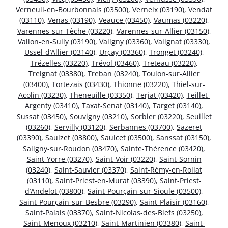
Verneuil-en-Bourbonnais (03500)
,
Verneix (03190)
,
Vendat
(03110)
,
Venas (03190)
,
Veauce (03450)
,
Vaumas (03220)
,
Varennes-sur-Tèche (03220)
,
Varennes-sur-Allier (03150)
,
Vallon-en-Sully (03190)
,
Valigny (03360)
,
Valignat (03330)
,
Ussel-d’Allier (03140)
,
Urçay (03360)
,
Tronget (03240)
,
Trézelles (03220)
,
Trévol (03460)
,
Treteau (03220)
,
Treignat (03380)
,
Treban (03240)
,
Toulon-sur-Allier
(03400)
,
Tortezais (03430)
,
Thionne (03220)
,
Thiel-sur-
Acolin (03230)
,
Theneuille (03350)
,
Terjat (03420)
,
Teillet-
Argenty (03410)
,
Taxat-Senat (03140)
,
Target (03140)
,
Sussat (03450)
,
Souvigny (03210)
,
Sorbier (03220)
,
Seuillet
(03260)
,
Servilly (03120)
,
Serbannes (03700)
,
Sazeret
(03390)
,
Saulzet (03800)
,
Saulcet (03500)
,
Sanssat (03150)
,
Saligny-sur-Roudon (03470)
,
Sainte-Thérence (03420)
,
Saint-Yorre (03270)
,
Saint-Voir (03220)
,
Saint-Sornin
(03240)
,
Saint-Sauvier (03370)
,
Saint-Rémy-en-Rollat
(03110)
,
Saint-Priest-en-Murat (03390)
,
Saint-Priest-
d’Andelot (03800)
,
Saint-Pourçain-sur-Sioule (03500)
,
Saint-Pourçain-sur-Besbre (03290)
,
Saint-Plaisir (03160)
,
Saint-Palais (03370)
,
Saint-Nicolas-des-Biefs (03250)
,
Saint-Menoux (03210)
,
Saint-Martinien (03380)
,
Saint-