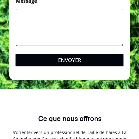
l
Message
ENVOYER
Ce que nous offrons
S’orienter vers un professionnel de Taille de haies à La
Chapelle-aux-Chasses signifie bien plus qu’une simple