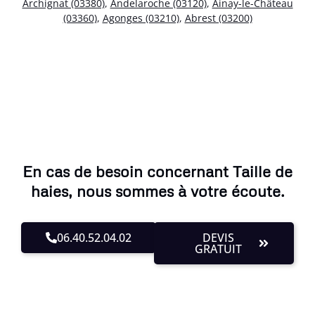
Archignat (03380)
,
Andelaroche (03120)
,
Ainay-le-Château
(03360)
,
Agonges (03210)
,
Abrest (03200)
En cas de besoin concernant Taille de
haies, nous sommes à votre écoute.
06.40.52.04.02
DEVIS
GRATUIT