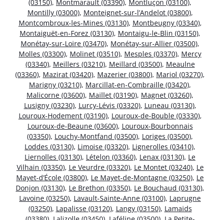
(03150)
,
Montmarault (03390)
,
Montluçon (03100)
,
Montilly (03000)
,
Monteignet-sur-l’Andelot (03800)
,
Montcombroux-les-Mines (03130)
,
Montbeugny (03340)
,
Montaiguët-en-Forez (03130)
,
Montaigu-le-Blin (03150)
,
Monétay-sur-Loire (03470)
,
Monétay-sur-Allier (03500)
,
Molles (03300)
,
Molinet (03510)
,
Mesples (03370)
,
Mercy
(03340)
,
Meillers (03210)
,
Meillard (03500)
,
Meaulne
(03360)
,
Mazirat (03420)
,
Mazerier (03800)
,
Mariol (03270)
,
Marigny (03210)
,
Marcillat-en-Combraille (03420)
,
Malicorne (03600)
,
Maillet (03190)
,
Magnet (03260)
,
Lusigny (03230)
,
Lurcy-Lévis (03320)
,
Luneau (03130)
,
Louroux-Hodement (03190)
,
Louroux-de-Bouble (03330)
,
Louroux-de-Beaune (03600)
,
Louroux-Bourbonnais
(03350)
,
Louchy-Montfand (03500)
,
Loriges (03500)
,
Loddes (03130)
,
Limoise (03320)
,
Lignerolles (03410)
,
Liernolles (03130)
,
Lételon (03360)
,
Lenax (03130)
,
Le
Vilhain (03350)
,
Le Veurdre (03320)
,
Le Montet (03240)
,
Le
Mayet-d’École (03800)
,
Le Mayet-de-Montagne (03250)
,
Le
Donjon (03130)
,
Le Brethon (03350)
,
Le Bouchaud (03130)
,
Lavoine (03250)
,
Lavault-Sainte-Anne (03100)
,
Laprugne
(03250)
,
Lapalisse (03120)
,
Langy (03150)
,
Lamaids
(03380)
,
Lalizolle (03450)
,
Laféline (03500)
,
La Petite-