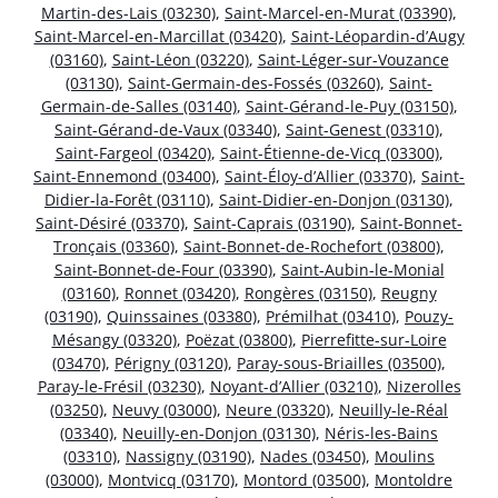
Martin-des-Lais (03230)
,
Saint-Marcel-en-Murat (03390)
,
Saint-Marcel-en-Marcillat (03420)
,
Saint-Léopardin-d’Augy
(03160)
,
Saint-Léon (03220)
,
Saint-Léger-sur-Vouzance
(03130)
,
Saint-Germain-des-Fossés (03260)
,
Saint-
Germain-de-Salles (03140)
,
Saint-Gérand-le-Puy (03150)
,
Saint-Gérand-de-Vaux (03340)
,
Saint-Genest (03310)
,
Saint-Fargeol (03420)
,
Saint-Étienne-de-Vicq (03300)
,
Saint-Ennemond (03400)
,
Saint-Éloy-d’Allier (03370)
,
Saint-
Didier-la-Forêt (03110)
,
Saint-Didier-en-Donjon (03130)
,
Saint-Désiré (03370)
,
Saint-Caprais (03190)
,
Saint-Bonnet-
Tronçais (03360)
,
Saint-Bonnet-de-Rochefort (03800)
,
Saint-Bonnet-de-Four (03390)
,
Saint-Aubin-le-Monial
(03160)
,
Ronnet (03420)
,
Rongères (03150)
,
Reugny
(03190)
,
Quinssaines (03380)
,
Prémilhat (03410)
,
Pouzy-
Mésangy (03320)
,
Poëzat (03800)
,
Pierrefitte-sur-Loire
(03470)
,
Périgny (03120)
,
Paray-sous-Briailles (03500)
,
Paray-le-Frésil (03230)
,
Noyant-d’Allier (03210)
,
Nizerolles
(03250)
,
Neuvy (03000)
,
Neure (03320)
,
Neuilly-le-Réal
(03340)
,
Neuilly-en-Donjon (03130)
,
Néris-les-Bains
(03310)
,
Nassigny (03190)
,
Nades (03450)
,
Moulins
(03000)
,
Montvicq (03170)
,
Montord (03500)
,
Montoldre