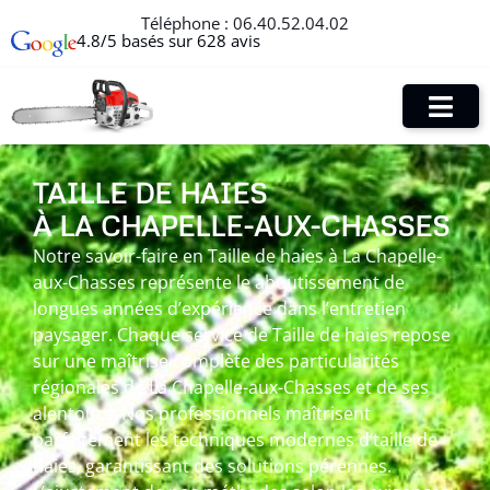
Téléphone :
06.40.52.04.02
4.8/5 basés sur 628 avis
TAILLE DE HAIES
À LA CHAPELLE-AUX-CHASSES
Notre savoir-faire en Taille de haies à La Chapelle-
aux-Chasses représente le aboutissement de
longues années d’expérience dans l’entretien
paysager. Chaque service de Taille de haies repose
sur une maîtrise complète des particularités
régionales de La Chapelle-aux-Chasses et de ses
alentours. Nos professionnels maîtrisent
parfaitement les techniques modernes d’taille de
haies, garantissant des solutions pérennes.