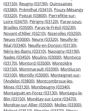
(03150)
,
Reugny (03190)
,
Quinssaines
(03380)
,
Prémilhat (03410)
,
Pouzy-Mésangy
(03320)
,
Poëzat (03800)
,
Pierrefitte-sur-
Loire (03470)
,
Périgny (03120)
,
Paray-sous-
Briailles (03500)
,
Paray-le-Frésil (03230)
,
Noyant-d’Allier (03210)
,
Nizerolles (03250)
,
Neuvy (03000)
,
Neure (03320)
,
Neuilly-le-
Réal (03340)
,
Neuilly-en-Donjon (03130)
,
Néris-les-Bains (03310)
,
Nassigny (03190)
,
Nades (03450)
,
Moulins (03000)
,
Montvicq
(03170)
,
Montord (03500)
,
Montoldre
(03150)
,
Montmarault (03390)
,
Montluçon
(03100)
,
Montilly (03000)
,
Monteignet-sur-
l’Andelot (03800)
,
Montcombroux-les-
Mines (03130)
,
Montbeugny (03340)
,
Montaiguët-en-Forez (03130)
,
Montaigu-le-
Blin (03150)
,
Monétay-sur-Loire (03470)
,
Monétay-sur-Allier (03500)
,
Molles (03300)
,
Molinet (03510)
,
Mesples (03370)
,
Mercy