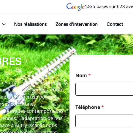
4.8/5 basés sur 628 avi
Nos réalisations
Zones d’intervention
Contact
BRES
Nom
*
à Autry-Issards constitue le
s le soin des jardins. Toute
 de une expertise pointue
 de ses communes
Téléphone
*
les méthodes contemporaines
érennes. L’adaptation de nos
pace à Autry-Issards nous
i préserve l’environnement