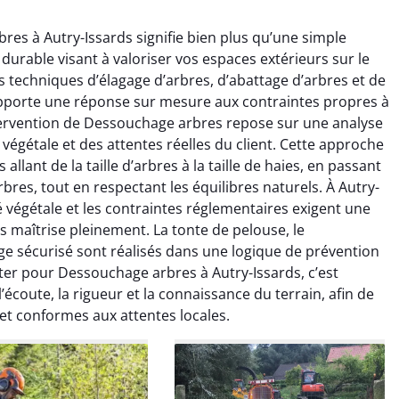
es à Autry-Issards signifie bien plus qu’une simple
 durable visant à valoriser vos espaces extérieurs sur le
s techniques d’élagage d’arbres, d’abattage d’arbres et de
porte une réponse sur mesure aux contraintes propres à
tervention de Dessouchage arbres repose sur une analyse
végétale et des attentes réelles du client. Cette approche
raya Benali
Léandro Vasseur
lant de la taille d’arbres à la taille de haies, en passant
bres, tout en respectant les équilibres naturels. À Autry-
7 février 2026
12 juillet 2025
té végétale et les contraintes réglementaires exigent une
e irréprochable du
Intervention rapide et très
 maîtrise pleinement. La tonte de pelouse, le
la fin. Les arbres ont
professionnelle pour
ge sécurisé sont réalisés dans une logique de prévention
faitement entretenus
l’élagage de mes arbres. Le
ter pour Dessouchage arbres à Autry-Issards, c’est
e nettoyage après
travail est propre, sécurisé et
coute, la rigueur et la connaissance du terrain, afin de
tion est impeccable.
parfaitement réalisé. Je
 et conformes aux attentes locales.
ommande vivement.
recommande sans hésiter.