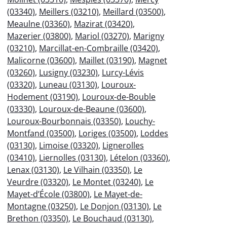
(03340)
,
Meillers (03210)
,
Meillard (03500)
,
Meaulne (03360)
,
Mazirat (03420)
,
Mazerier (03800)
,
Mariol (03270)
,
Marigny
(03210)
,
Marcillat-en-Combraille (03420)
,
Malicorne (03600)
,
Maillet (03190)
,
Magnet
(03260)
,
Lusigny (03230)
,
Lurcy-Lévis
(03320)
,
Luneau (03130)
,
Louroux-
Hodement (03190)
,
Louroux-de-Bouble
(03330)
,
Louroux-de-Beaune (03600)
,
Louroux-Bourbonnais (03350)
,
Louchy-
Montfand (03500)
,
Loriges (03500)
,
Loddes
(03130)
,
Limoise (03320)
,
Lignerolles
(03410)
,
Liernolles (03130)
,
Lételon (03360)
,
Lenax (03130)
,
Le Vilhain (03350)
,
Le
Veurdre (03320)
,
Le Montet (03240)
,
Le
Mayet-d’École (03800)
,
Le Mayet-de-
Montagne (03250)
,
Le Donjon (03130)
,
Le
Brethon (03350)
,
Le Bouchaud (03130)
,