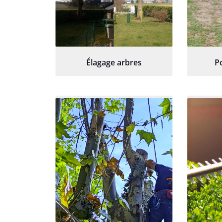
Élagage arbres
P