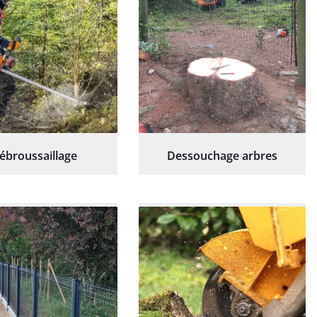
ébroussaillage
Dessouchage arbres