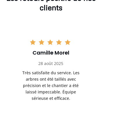
clients
Camille Morel
Yan
28 août 2025
15 se
Très satisfaite du service. Les
Excellent t
arbres ont été taillés avec
réalisé 
précision et le chantier a été
annoncés
laissé impeccable. Équipe
donnés étai
sérieuse et efficace.
le résul