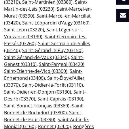
(03210)
,
Saint-Martinien (03380)
,
Saint-
Martin-des-Lais (03230)
,
Saint-Marcel-en-
Murat (03390)
,
Saint-Marcel-en-Marcillat
(03420)
,
Saint-Léopardin-d’Augy (03160)
,
Saint-Léon (03220)
,
Saint-Léger-sur-
Vouzance (03130)
,
Saint-Germain-des-
Fossés (03260)
,
Saint-Germain-de-Salles
(03140)
,
Saint-Gérand-le-Puy (03150)
,
Saint-Gérand-de-Vaux (03340)
,
Saint-
Genest (03310)
,
Saint-Fargeol (03420)
,
Saint-Étienne-de-Vicq (03300)
,
Saint-
Ennemond (03400)
,
Saint-Éloy-d’Allier
(03370)
,
Saint-Didier-la-Forêt (03110)
,
Saint-Didier-en-Donjon (03130)
,
Saint-
Désiré (03370)
,
Saint-Caprais (03190)
,
Saint-Bonnet-Tronçais (03360)
,
Saint-
Bonnet-de-Rochefort (03800)
,
Saint-
Bonnet-de-Four (03390)
,
Saint-Aubin-le-
Monial (03160)
,
Ronnet (03420)
,
Rongères