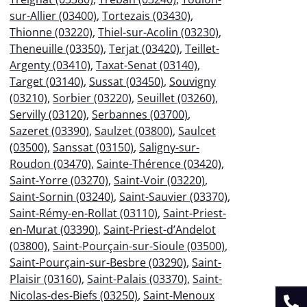
sur-Allier (03400)
,
Tortezais (03430)
,
Thionne (03220)
,
Thiel-sur-Acolin (03230)
,
Theneuille (03350)
,
Terjat (03420)
,
Teillet-
Argenty (03410)
,
Taxat-Senat (03140)
,
Target (03140)
,
Sussat (03450)
,
Souvigny
(03210)
,
Sorbier (03220)
,
Seuillet (03260)
,
Servilly (03120)
,
Serbannes (03700)
,
Sazeret (03390)
,
Saulzet (03800)
,
Saulcet
(03500)
,
Sanssat (03150)
,
Saligny-sur-
Roudon (03470)
,
Sainte-Thérence (03420)
,
Saint-Yorre (03270)
,
Saint-Voir (03220)
,
Saint-Sornin (03240)
,
Saint-Sauvier (03370)
,
Saint-Rémy-en-Rollat (03110)
,
Saint-Priest-
en-Murat (03390)
,
Saint-Priest-d’Andelot
(03800)
,
Saint-Pourçain-sur-Sioule (03500)
,
Saint-Pourçain-sur-Besbre (03290)
,
Saint-
Plaisir (03160)
,
Saint-Palais (03370)
,
Saint-
Nicolas-des-Biefs (03250)
,
Saint-Menoux