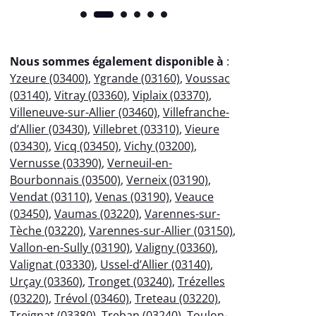
Nous sommes également disponible à
:
Yzeure (03400)
,
Ygrande (03160)
,
Voussac
(03140)
,
Vitray (03360)
,
Viplaix (03370)
,
Villeneuve-sur-Allier (03460)
,
Villefranche-
d’Allier (03430)
,
Villebret (03310)
,
Vieure
(03430)
,
Vicq (03450)
,
Vichy (03200)
,
Vernusse (03390)
,
Verneuil-en-
Bourbonnais (03500)
,
Verneix (03190)
,
Vendat (03110)
,
Venas (03190)
,
Veauce
(03450)
,
Vaumas (03220)
,
Varennes-sur-
Tèche (03220)
,
Varennes-sur-Allier (03150)
,
Vallon-en-Sully (03190)
,
Valigny (03360)
,
Valignat (03330)
,
Ussel-d’Allier (03140)
,
Urçay (03360)
,
Tronget (03240)
,
Trézelles
(03220)
,
Trévol (03460)
,
Treteau (03220)
,
Treignat (03380)
,
Treban (03240)
,
Toulon-