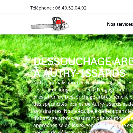
Téléphone :
06.40.52.04.02
Nos services
DESSOUCHAGE AR
À AUTRY-ISSARDS
Notre spécialisation en Dessouchage arbres 
résultat de longues années d’engagement dan
prestation de Dessouchage arbres bénéficie
des spécificités locales de Autry-Issards et
avoisinantes. Notre équipe excellent dans 
d’abattage arbres, assurant des solutions p
approches selon les exigences de chaque es
permet de délivrer un suivi individualisé qu