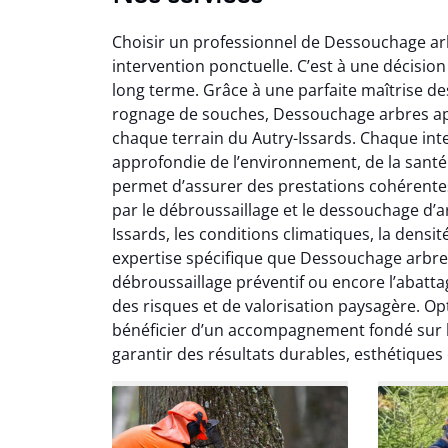
Choisir un professionnel de Dessouchage arbr
intervention ponctuelle. C’est à une décision
long terme. Grâce à une parfaite maîtrise de
rognage de souches, Dessouchage arbres ap
chaque terrain du Autry-Issards. Chaque in
approfondie de l’environnement, de la santé 
So
permet d’assurer des prestations cohérentes al
par le débroussaillage et le dessouchage d’ar
0
Issards, les conditions climatiques, la densi
Servic
expertise spécifique que Dessouchage arbres
début à 
débroussaillage préventif ou encore l’abatta
été par
des risques et de valorisation paysagère. Op
et l
bénéficier d’un accompagnement fondé sur l’é
interven
garantir des résultats durables, esthétiques
Je rec