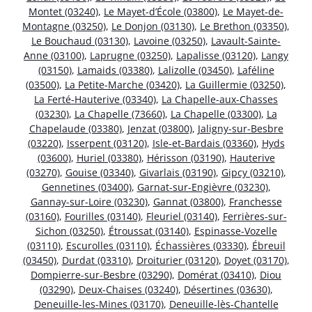
Montet (03240)
,
Le Mayet-d’École (03800)
,
Le Mayet-de-
Montagne (03250)
,
Le Donjon (03130)
,
Le Brethon (03350)
,
Le Bouchaud (03130)
,
Lavoine (03250)
,
Lavault-Sainte-
Anne (03100)
,
Laprugne (03250)
,
Lapalisse (03120)
,
Langy
(03150)
,
Lamaids (03380)
,
Lalizolle (03450)
,
Laféline
(03500)
,
La Petite-Marche (03420)
,
La Guillermie (03250)
,
La Ferté-Hauterive (03340)
,
La Chapelle-aux-Chasses
(03230)
,
La Chapelle (73660)
,
La Chapelle (03300)
,
La
Chapelaude (03380)
,
Jenzat (03800)
,
Jaligny-sur-Besbre
(03220)
,
Isserpent (03120)
,
Isle-et-Bardais (03360)
,
Hyds
(03600)
,
Huriel (03380)
,
Hérisson (03190)
,
Hauterive
(03270)
,
Gouise (03340)
,
Givarlais (03190)
,
Gipcy (03210)
,
Gennetines (03400)
,
Garnat-sur-Engièvre (03230)
,
Gannay-sur-Loire (03230)
,
Gannat (03800)
,
Franchesse
(03160)
,
Fourilles (03140)
,
Fleuriel (03140)
,
Ferrières-sur-
Sichon (03250)
,
Étroussat (03140)
,
Espinasse-Vozelle
(03110)
,
Escurolles (03110)
,
Échassières (03330)
,
Ébreuil
(03450)
,
Durdat (03310)
,
Droiturier (03120)
,
Doyet (03170)
,
Dompierre-sur-Besbre (03290)
,
Domérat (03410)
,
Diou
(03290)
,
Deux-Chaises (03240)
,
Désertines (03630)
,
Deneuille-les-Mines (03170)
,
Deneuille-lès-Chantelle