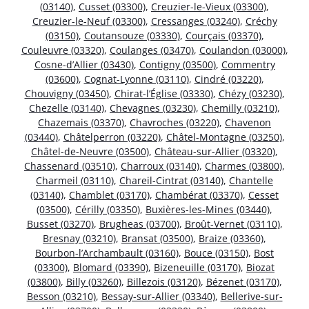
(03140)
,
Cusset (03300)
,
Creuzier-le-Vieux (03300)
,
Creuzier-le-Neuf (03300)
,
Cressanges (03240)
,
Créchy
(03150)
,
Coutansouze (03330)
,
Courçais (03370)
,
Couleuvre (03320)
,
Coulanges (03470)
,
Coulandon (03000)
,
Cosne-d’Allier (03430)
,
Contigny (03500)
,
Commentry
(03600)
,
Cognat-Lyonne (03110)
,
Cindré (03220)
,
Chouvigny (03450)
,
Chirat-l’Église (03330)
,
Chézy (03230)
,
Chezelle (03140)
,
Chevagnes (03230)
,
Chemilly (03210)
,
Chazemais (03370)
,
Chavroches (03220)
,
Chavenon
(03440)
,
Châtelperron (03220)
,
Châtel-Montagne (03250)
,
Châtel-de-Neuvre (03500)
,
Château-sur-Allier (03320)
,
Chassenard (03510)
,
Charroux (03140)
,
Charmes (03800)
,
Charmeil (03110)
,
Chareil-Cintrat (03140)
,
Chantelle
(03140)
,
Chamblet (03170)
,
Chambérat (03370)
,
Cesset
(03500)
,
Cérilly (03350)
,
Buxières-les-Mines (03440)
,
Busset (03270)
,
Brugheas (03700)
,
Broût-Vernet (03110)
,
Bresnay (03210)
,
Bransat (03500)
,
Braize (03360)
,
Bourbon-l’Archambault (03160)
,
Bouce (03150)
,
Bost
(03300)
,
Blomard (03390)
,
Bizeneuille (03170)
,
Biozat
(03800)
,
Billy (03260)
,
Billezois (03120)
,
Bézenet (03170)
,
Besson (03210)
,
Bessay-sur-Allier (03340)
,
Bellerive-sur-