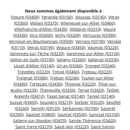
Nous sommes également disponible à
:
Yzeure (03400)
,
Ygrande (03160)
,
Voussac (03140)
,
Vitray
(03360)
,
Viplaix (03370)
,
Villeneuve-sur-Allier (03460)
,
Villefranche-d’Allier (03430)
,
Villebret (03310)
,
Vieure
(03430)
,
Vicq (03450)
,
Vichy (03200)
,
Vernusse (03390)
,
Verneuil-en-Bourbonnais (03500)
,
Verneix (03190)
,
Vendat
(03110)
,
Venas (03190)
,
Veauce (03450)
,
Vaumas (03220)
,
Varennes-sur-Tèche (03220)
,
Varennes-sur-Allier (03150)
,
Vallon-en-Sully (03190)
,
Valigny (03360)
,
Valignat (03330)
,
Ussel-d’Allier (03140)
,
Urçay (03360)
,
Tronget (03240)
,
Trézelles (03220)
,
Trévol (03460)
,
Treteau (03220)
,
Treignat (03380)
,
Treban (03240)
,
Toulon-sur-Allier
(03400)
,
Tortezais (03430)
,
Thionne (03220)
,
Thiel-sur-
Acolin (03230)
,
Theneuille (03350)
,
Terjat (03420)
,
Teillet-
Argenty (03410)
,
Taxat-Senat (03140)
,
Target (03140)
,
Sussat (03450)
,
Souvigny (03210)
,
Sorbier (03220)
,
Seuillet
(03260)
,
Servilly (03120)
,
Serbannes (03700)
,
Sazeret
(03390)
,
Saulzet (03800)
,
Saulcet (03500)
,
Sanssat (03150)
,
Saligny-sur-Roudon (03470)
,
Sainte-Thérence (03420)
,
Saint-Yorre (03270)
,
Saint-Voir (03220)
,
Saint-Sornin