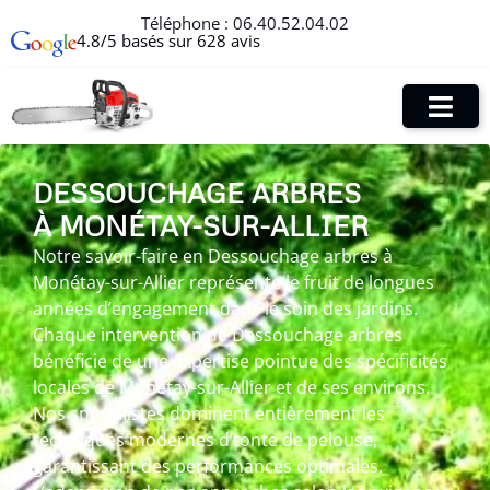
Téléphone :
06.40.52.04.02
4.8/5 basés sur 628 avis
DESSOUCHAGE ARBRES
À MONÉTAY-SUR-ALLIER
Notre savoir-faire en Dessouchage arbres à
Monétay-sur-Allier représente le fruit de longues
années d’engagement dans le soin des jardins.
Chaque intervention de Dessouchage arbres
bénéficie de une expertise pointue des spécificités
locales de Monétay-sur-Allier et de ses environs.
Nos spécialistes dominent entièrement les
techniques modernes d’tonte de pelouse,
garantissant des performances optimales.