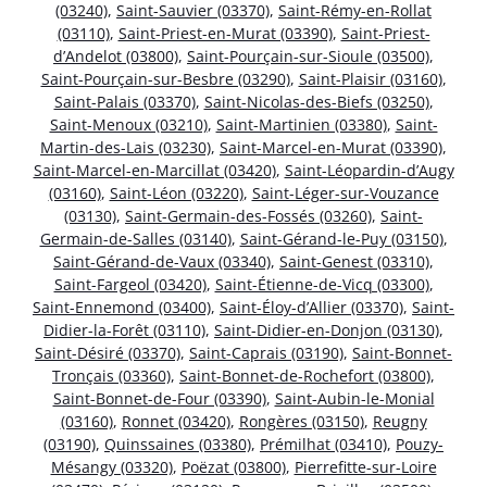
(03240)
,
Saint-Sauvier (03370)
,
Saint-Rémy-en-Rollat
(03110)
,
Saint-Priest-en-Murat (03390)
,
Saint-Priest-
d’Andelot (03800)
,
Saint-Pourçain-sur-Sioule (03500)
,
Saint-Pourçain-sur-Besbre (03290)
,
Saint-Plaisir (03160)
,
Saint-Palais (03370)
,
Saint-Nicolas-des-Biefs (03250)
,
Saint-Menoux (03210)
,
Saint-Martinien (03380)
,
Saint-
Martin-des-Lais (03230)
,
Saint-Marcel-en-Murat (03390)
,
Saint-Marcel-en-Marcillat (03420)
,
Saint-Léopardin-d’Augy
(03160)
,
Saint-Léon (03220)
,
Saint-Léger-sur-Vouzance
(03130)
,
Saint-Germain-des-Fossés (03260)
,
Saint-
Germain-de-Salles (03140)
,
Saint-Gérand-le-Puy (03150)
,
Saint-Gérand-de-Vaux (03340)
,
Saint-Genest (03310)
,
Saint-Fargeol (03420)
,
Saint-Étienne-de-Vicq (03300)
,
Saint-Ennemond (03400)
,
Saint-Éloy-d’Allier (03370)
,
Saint-
Didier-la-Forêt (03110)
,
Saint-Didier-en-Donjon (03130)
,
Saint-Désiré (03370)
,
Saint-Caprais (03190)
,
Saint-Bonnet-
Tronçais (03360)
,
Saint-Bonnet-de-Rochefort (03800)
,
Saint-Bonnet-de-Four (03390)
,
Saint-Aubin-le-Monial
(03160)
,
Ronnet (03420)
,
Rongères (03150)
,
Reugny
(03190)
,
Quinssaines (03380)
,
Prémilhat (03410)
,
Pouzy-
Mésangy (03320)
,
Poëzat (03800)
,
Pierrefitte-sur-Loire