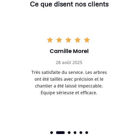
Ce que disent nos clients
Camille Morel
28 août 2025
Très satisfaite du service. Les arbres
E
 mes
ont été taillés avec précision et le
dan
risé
chantier a été laissé impeccable.
donn
Équipe sérieuse et efficace.