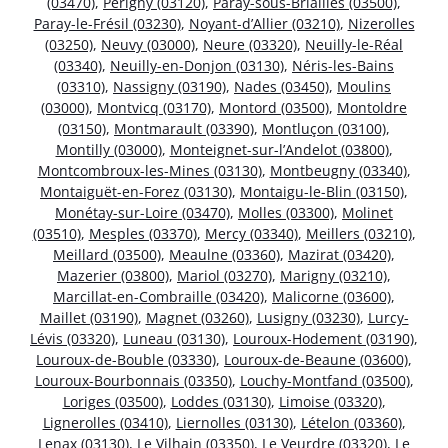
(03470)
,
Périgny (03120)
,
Paray-sous-Briailles (03500)
,
Paray-le-Frésil (03230)
,
Noyant-d’Allier (03210)
,
Nizerolles
(03250)
,
Neuvy (03000)
,
Neure (03320)
,
Neuilly-le-Réal
(03340)
,
Neuilly-en-Donjon (03130)
,
Néris-les-Bains
(03310)
,
Nassigny (03190)
,
Nades (03450)
,
Moulins
(03000)
,
Montvicq (03170)
,
Montord (03500)
,
Montoldre
(03150)
,
Montmarault (03390)
,
Montluçon (03100)
,
Montilly (03000)
,
Monteignet-sur-l’Andelot (03800)
,
Montcombroux-les-Mines (03130)
,
Montbeugny (03340)
,
Montaiguët-en-Forez (03130)
,
Montaigu-le-Blin (03150)
,
Monétay-sur-Loire (03470)
,
Molles (03300)
,
Molinet
(03510)
,
Mesples (03370)
,
Mercy (03340)
,
Meillers (03210)
,
Meillard (03500)
,
Meaulne (03360)
,
Mazirat (03420)
,
Mazerier (03800)
,
Mariol (03270)
,
Marigny (03210)
,
Marcillat-en-Combraille (03420)
,
Malicorne (03600)
,
Maillet (03190)
,
Magnet (03260)
,
Lusigny (03230)
,
Lurcy-
Lévis (03320)
,
Luneau (03130)
,
Louroux-Hodement (03190)
,
Louroux-de-Bouble (03330)
,
Louroux-de-Beaune (03600)
,
Louroux-Bourbonnais (03350)
,
Louchy-Montfand (03500)
,
Loriges (03500)
,
Loddes (03130)
,
Limoise (03320)
,
Lignerolles (03410)
,
Liernolles (03130)
,
Lételon (03360)
,
Lenax (03130)
,
Le Vilhain (03350)
,
Le Veurdre (03320)
,
Le