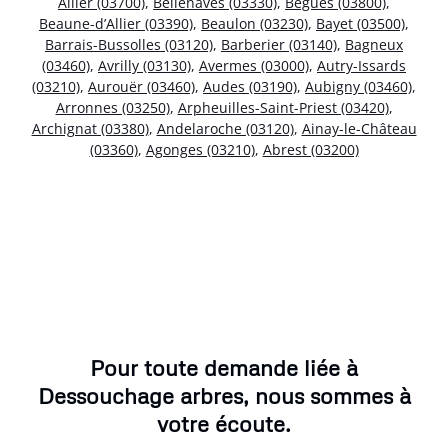
Allier (03700)
,
Bellenaves (03330)
,
Bègues (03800)
,
Beaune-d’Allier (03390)
,
Beaulon (03230)
,
Bayet (03500)
,
Barrais-Bussolles (03120)
,
Barberier (03140)
,
Bagneux
(03460)
,
Avrilly (03130)
,
Avermes (03000)
,
Autry-Issards
(03210)
,
Aurouër (03460)
,
Audes (03190)
,
Aubigny (03460)
,
Arronnes (03250)
,
Arpheuilles-Saint-Priest (03420)
,
Archignat (03380)
,
Andelaroche (03120)
,
Ainay-le-Château
(03360)
,
Agonges (03210)
,
Abrest (03200)
Pour toute demande liée à
Dessouchage arbres, nous sommes à
votre écoute.