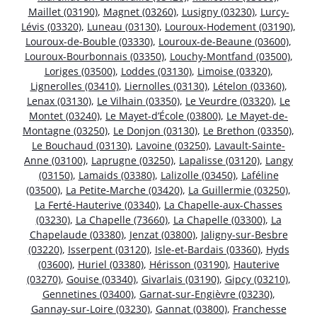
Maillet (03190)
,
Magnet (03260)
,
Lusigny (03230)
,
Lurcy-
Lévis (03320)
,
Luneau (03130)
,
Louroux-Hodement (03190)
,
Louroux-de-Bouble (03330)
,
Louroux-de-Beaune (03600)
,
Louroux-Bourbonnais (03350)
,
Louchy-Montfand (03500)
,
Loriges (03500)
,
Loddes (03130)
,
Limoise (03320)
,
Lignerolles (03410)
,
Liernolles (03130)
,
Lételon (03360)
,
Lenax (03130)
,
Le Vilhain (03350)
,
Le Veurdre (03320)
,
Le
Montet (03240)
,
Le Mayet-d’École (03800)
,
Le Mayet-de-
Montagne (03250)
,
Le Donjon (03130)
,
Le Brethon (03350)
,
Le Bouchaud (03130)
,
Lavoine (03250)
,
Lavault-Sainte-
Anne (03100)
,
Laprugne (03250)
,
Lapalisse (03120)
,
Langy
(03150)
,
Lamaids (03380)
,
Lalizolle (03450)
,
Laféline
(03500)
,
La Petite-Marche (03420)
,
La Guillermie (03250)
,
La Ferté-Hauterive (03340)
,
La Chapelle-aux-Chasses
(03230)
,
La Chapelle (73660)
,
La Chapelle (03300)
,
La
Chapelaude (03380)
,
Jenzat (03800)
,
Jaligny-sur-Besbre
(03220)
,
Isserpent (03120)
,
Isle-et-Bardais (03360)
,
Hyds
(03600)
,
Huriel (03380)
,
Hérisson (03190)
,
Hauterive
(03270)
,
Gouise (03340)
,
Givarlais (03190)
,
Gipcy (03210)
,
Gennetines (03400)
,
Garnat-sur-Engièvre (03230)
,
Gannay-sur-Loire (03230)
,
Gannat (03800)
,
Franchesse