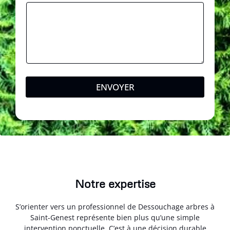
p
h
o
n
e
ENVOYER
Notre expertise
S’orienter vers un professionnel de Dessouchage arbres à
Saint-Genest représente bien plus qu’une simple
intervention ponctuelle. C’est à une décision durable