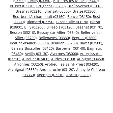
(03500)
,
Cérilly (03350)
,
Buxières-les-Mines (03440)
,
Busset (03270)
,
Brugheas (03700)
,
Broût-Vernet (03110)
,
Bresnay (03210)
,
Bransat (03500)
,
Braize (03360)
,
Bourbon-l’Archambault (03160)
,
Bouce (03150)
,
Bost
(03300)
,
Blomard (03390)
,
Bizeneuille (03170)
,
Biozat
(03800)
,
Billy (03260)
,
Billezois (03120)
,
Bézenet (03170)
,
Besson (03210)
,
Bessay-sur-Allier (03340)
,
Bellerive-sur-
Allier (03700)
,
Bellenaves (03330)
,
Bègues (03800)
,
Beaune-d’Allier (03390)
,
Beaulon (03230)
,
Bayet (03500)
,
Barrais-Bussolles (03120)
,
Barberier (03140)
,
Bagneux
(03460)
,
Avrilly (03130)
,
Avermes (03000)
,
Autry-Issards
(03210)
,
Aurouër (03460)
,
Audes (03190)
,
Aubigny (03460)
,
Arronnes (03250)
,
Arpheuilles-Saint-Priest (03420)
,
Archignat (03380)
,
Andelaroche (03120)
,
Ainay-le-Château
(03360)
,
Agonges (03210)
,
Abrest (03200)