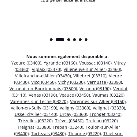
Équipe sérieuse et efficace.
Nous sommes également disponible à
:
Yzeure (03400)
,
Ygrande (03160)
,
Voussac (03140)
,
Vitray
(03360)
,
Viplaix (03370)
,
Villeneuve-sur-Allier (03460)
,
Villefranche-d’Allier (03430)
,
Villebret (03310)
,
Vieure
(03430)
,
Vicq (03450)
,
Vichy (03200)
,
Vernusse (03390)
,
Verneuil-en-Bourbonnais (03500)
,
Verneix (03190)
,
Vendat
(03110)
,
Venas (03190)
,
Veauce (03450)
,
Vaumas (03220)
,
Varennes-sur-Tèche (03220)
,
Varennes-sur-Allier (03150)
,
Vallon-en-Sully (03190)
,
Valigny (03360)
,
Valignat (03330)
,
Ussel-d’Allier (03140)
,
Urçay (03360)
,
Tronget (03240)
,
Trézelles (03220)
,
Trévol (03460)
,
Treteau (03220)
,
Treignat (03380)
,
Treban (03240)
,
Toulon-sur-Allier
(03400)
,
Tortezais (03430)
,
Thionne (03220)
,
Thiel-sur-