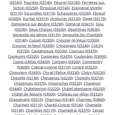
(03160)
,
Fourilles (03140)
,
Fleuriel (03140)
,
Ferrières-sur-
Sichon (03250)
,
Étroussat (03140)
,
Espinasse-Vozelle
(03110)
,
Escurolles (03110)
,
Échassières (03330)
,
Ébreuil
(03450)
,
Durdat (03310)
,
Droiturier (03120)
,
Doyet (03170)
,
Dompierre-sur-Besbre (03290)
,
Domérat (03410)
,
Diou
(03290)
,
Deux-Chaises (03240)
,
Désertines (03630)
,
Deneuille-les-Mines (03170)
,
Deneuille-lès-Chantelle
(03140)
,
Cusset (03300)
,
Creuzier-le-Vieux (03300)
,
Creuzier-le-Neuf (03300)
,
Cressanges (03240)
,
Créchy
(03150)
,
Coutansouze (03330)
,
Courçais (03370)
,
Couleuvre (03320)
,
Coulanges (03470)
,
Coulandon (03000)
,
Cosne-d’Allier (03430)
,
Contigny (03500)
,
Commentry
(03600)
,
Cognat-Lyonne (03110)
,
Cindré (03220)
,
Chouvigny (03450)
,
Chirat-l’Église (03330)
,
Chézy (03230)
,
Chezelle (03140)
,
Chevagnes (03230)
,
Chemilly (03210)
,
Chazemais (03370)
,
Chavroches (03220)
,
Chavenon
(03440)
,
Châtelperron (03220)
,
Châtel-Montagne (03250)
,
Châtel-de-Neuvre (03500)
,
Château-sur-Allier (03320)
,
Chassenard (03510)
,
Charroux (03140)
,
Charmes (03800)
,
Charmeil (03110)
,
Chareil-Cintrat (03140)
,
Chantelle
(03140)
,
Chamblet (03170)
,
Chambérat (03370)
,
Cesset