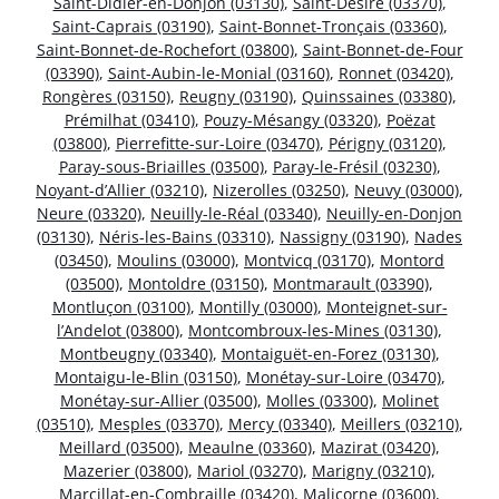
Saint-Didier-en-Donjon (03130)
,
Saint-Désiré (03370)
,
Saint-Caprais (03190)
,
Saint-Bonnet-Tronçais (03360)
,
Saint-Bonnet-de-Rochefort (03800)
,
Saint-Bonnet-de-Four
(03390)
,
Saint-Aubin-le-Monial (03160)
,
Ronnet (03420)
,
Rongères (03150)
,
Reugny (03190)
,
Quinssaines (03380)
,
Prémilhat (03410)
,
Pouzy-Mésangy (03320)
,
Poëzat
(03800)
,
Pierrefitte-sur-Loire (03470)
,
Périgny (03120)
,
Paray-sous-Briailles (03500)
,
Paray-le-Frésil (03230)
,
Noyant-d’Allier (03210)
,
Nizerolles (03250)
,
Neuvy (03000)
,
Neure (03320)
,
Neuilly-le-Réal (03340)
,
Neuilly-en-Donjon
(03130)
,
Néris-les-Bains (03310)
,
Nassigny (03190)
,
Nades
(03450)
,
Moulins (03000)
,
Montvicq (03170)
,
Montord
(03500)
,
Montoldre (03150)
,
Montmarault (03390)
,
Montluçon (03100)
,
Montilly (03000)
,
Monteignet-sur-
l’Andelot (03800)
,
Montcombroux-les-Mines (03130)
,
Montbeugny (03340)
,
Montaiguët-en-Forez (03130)
,
Montaigu-le-Blin (03150)
,
Monétay-sur-Loire (03470)
,
Monétay-sur-Allier (03500)
,
Molles (03300)
,
Molinet
(03510)
,
Mesples (03370)
,
Mercy (03340)
,
Meillers (03210)
,
Meillard (03500)
,
Meaulne (03360)
,
Mazirat (03420)
,
Mazerier (03800)
,
Mariol (03270)
,
Marigny (03210)
,
Marcillat-en-Combraille (03420)
,
Malicorne (03600)
,