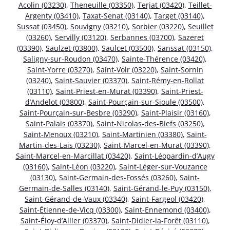
Acolin (03230)
,
Theneuille (03350)
,
Terjat (03420)
,
Teillet-
Argenty (03410)
,
Taxat-Senat (03140)
,
Target (03140)
,
Sussat (03450)
,
Souvigny (03210)
,
Sorbier (03220)
,
Seuillet
(03260)
,
Servilly (03120)
,
Serbannes (03700)
,
Sazeret
(03390)
,
Saulzet (03800)
,
Saulcet (03500)
,
Sanssat (03150)
,
Saligny-sur-Roudon (03470)
,
Sainte-Thérence (03420)
,
Saint-Yorre (03270)
,
Saint-Voir (03220)
,
Saint-Sornin
(03240)
,
Saint-Sauvier (03370)
,
Saint-Rémy-en-Rollat
(03110)
,
Saint-Priest-en-Murat (03390)
,
Saint-Priest-
d’Andelot (03800)
,
Saint-Pourçain-sur-Sioule (03500)
,
Saint-Pourçain-sur-Besbre (03290)
,
Saint-Plaisir (03160)
,
Saint-Palais (03370)
,
Saint-Nicolas-des-Biefs (03250)
,
Saint-Menoux (03210)
,
Saint-Martinien (03380)
,
Saint-
Martin-des-Lais (03230)
,
Saint-Marcel-en-Murat (03390)
,
Saint-Marcel-en-Marcillat (03420)
,
Saint-Léopardin-d’Augy
(03160)
,
Saint-Léon (03220)
,
Saint-Léger-sur-Vouzance
(03130)
,
Saint-Germain-des-Fossés (03260)
,
Saint-
Germain-de-Salles (03140)
,
Saint-Gérand-le-Puy (03150)
,
Saint-Gérand-de-Vaux (03340)
,
Saint-Fargeol (03420)
,
Saint-Étienne-de-Vicq (03300)
,
Saint-Ennemond (03400)
,
Saint-Éloy-d’Allier (03370)
,
Saint-Didier-la-Forêt (03110)
,