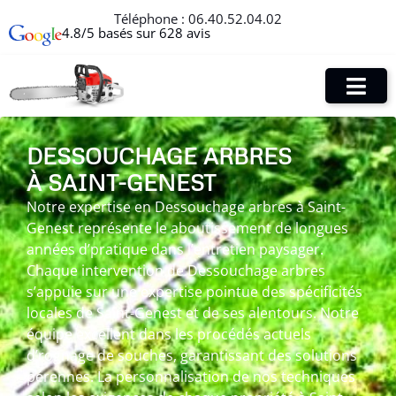
Téléphone :
06.40.52.04.02
4.8/5 basés sur 628 avis
DESSOUCHAGE ARBRES
À SAINT-GENEST
Notre expertise en Dessouchage arbres à Saint-
Genest représente le aboutissement de longues
années d’pratique dans l’entretien paysager.
Chaque intervention de Dessouchage arbres
s’appuie sur une expertise pointue des spécificités
locales de Saint-Genest et de ses alentours. Notre
équipe excellent dans les procédés actuels
d’rognage de souches, garantissant des solutions
pérennes. La personnalisation de nos techniques