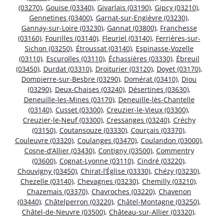
(03270)
,
Gouise (03340)
,
Givarlais (03190)
,
Gipcy (03210)
,
Gennetines (03400)
,
Garnat-sur-Engièvre (03230)
,
Gannay-sur-Loire (03230)
,
Gannat (03800)
,
Franchesse
(03160)
,
Fourilles (03140)
,
Fleuriel (03140)
,
Ferrières-sur-
Sichon (03250)
,
Étroussat (03140)
,
Espinasse-Vozelle
(03110)
,
Escurolles (03110)
,
Échassières (03330)
,
Ébreuil
(03450)
,
Durdat (03310)
,
Droiturier (03120)
,
Doyet (03170)
,
Dompierre-sur-Besbre (03290)
,
Domérat (03410)
,
Diou
(03290)
,
Deux-Chaises (03240)
,
Désertines (03630)
,
Deneuille-les-Mines (03170)
,
Deneuille-lès-Chantelle
(03140)
,
Cusset (03300)
,
Creuzier-le-Vieux (03300)
,
Creuzier-le-Neuf (03300)
,
Cressanges (03240)
,
Créchy
(03150)
,
Coutansouze (03330)
,
Courçais (03370)
,
Couleuvre (03320)
,
Coulanges (03470)
,
Coulandon (03000)
,
Cosne-d’Allier (03430)
,
Contigny (03500)
,
Commentry
(03600)
,
Cognat-Lyonne (03110)
,
Cindré (03220)
,
Chouvigny (03450)
,
Chirat-l’Église (03330)
,
Chézy (03230)
,
Chezelle (03140)
,
Chevagnes (03230)
,
Chemilly (03210)
,
Chazemais (03370)
,
Chavroches (03220)
,
Chavenon
(03440)
,
Châtelperron (03220)
,
Châtel-Montagne (03250)
,
Châtel-de-Neuvre (03500)
,
Château-sur-Allier (03320)
,