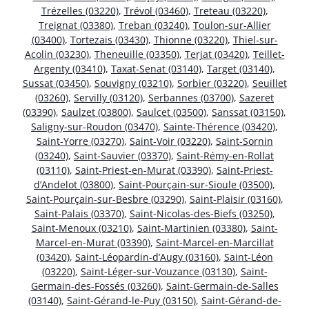
Trézelles (03220)
,
Trévol (03460)
,
Treteau (03220)
,
Treignat (03380)
,
Treban (03240)
,
Toulon-sur-Allier
(03400)
,
Tortezais (03430)
,
Thionne (03220)
,
Thiel-sur-
Acolin (03230)
,
Theneuille (03350)
,
Terjat (03420)
,
Teillet-
Argenty (03410)
,
Taxat-Senat (03140)
,
Target (03140)
,
Sussat (03450)
,
Souvigny (03210)
,
Sorbier (03220)
,
Seuillet
(03260)
,
Servilly (03120)
,
Serbannes (03700)
,
Sazeret
(03390)
,
Saulzet (03800)
,
Saulcet (03500)
,
Sanssat (03150)
,
Saligny-sur-Roudon (03470)
,
Sainte-Thérence (03420)
,
Saint-Yorre (03270)
,
Saint-Voir (03220)
,
Saint-Sornin
(03240)
,
Saint-Sauvier (03370)
,
Saint-Rémy-en-Rollat
(03110)
,
Saint-Priest-en-Murat (03390)
,
Saint-Priest-
d’Andelot (03800)
,
Saint-Pourçain-sur-Sioule (03500)
,
Saint-Pourçain-sur-Besbre (03290)
,
Saint-Plaisir (03160)
,
Saint-Palais (03370)
,
Saint-Nicolas-des-Biefs (03250)
,
Saint-Menoux (03210)
,
Saint-Martinien (03380)
,
Saint-
Marcel-en-Murat (03390)
,
Saint-Marcel-en-Marcillat
(03420)
,
Saint-Léopardin-d’Augy (03160)
,
Saint-Léon
(03220)
,
Saint-Léger-sur-Vouzance (03130)
,
Saint-
Germain-des-Fossés (03260)
,
Saint-Germain-de-Salles
(03140)
,
Saint-Gérand-le-Puy (03150)
,
Saint-Gérand-de-