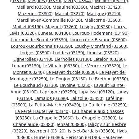
(03510)
,
Mesples (03370)
,
Mercy (03340)
,
Meillers (03210)
,
Meillard (03500)
,
Meaulne (03360)
,
Mazirat (03420)
,
Mazerier (03800)
,
Mariol (03270)
,
Marigny (03210)
,
Marcillat-en-Combraille (03420)
,
Malicorne (03600)
,
Maillet (03190)
,
Magnet (03260)
,
Lusigny (03230)
,
Lurcy-
Lévis (03320)
,
Luneau (03130)
,
Louroux-Hodement (03190)
,
Louroux-de-Bouble (03330)
,
Louroux-de-Beaune (03600)
,
Louroux-Bourbonnais (03350)
,
Louchy-Montfand (03500)
,
Loriges (03500)
,
Loddes (03130)
,
Limoise (03320)
,
Lignerolles (03410)
,
Liernolles (03130)
,
Lételon (03360)
,
Lenax (03130)
,
Le Vilhain (03350)
,
Le Veurdre (03320)
,
Le
Montet (03240)
,
Le Mayet-d’École (03800)
,
Le Mayet-de-
Montagne (03250)
,
Le Donjon (03130)
,
Le Brethon (03350)
,
Le Bouchaud (03130)
,
Lavoine (03250)
,
Lavault-Sainte-
Anne (03100)
,
Laprugne (03250)
,
Lapalisse (03120)
,
Langy
(03150)
,
Lamaids (03380)
,
Lalizolle (03450)
,
Laféline
(03500)
,
La Petite-Marche (03420)
,
La Guillermie (03250)
,
La Ferté-Hauterive (03340)
,
La Chapelle-aux-Chasses
(03230)
,
La Chapelle (73660)
,
La Chapelle (03300)
,
La
Chapelaude (03380)
,
Jenzat (03800)
,
Jaligny-sur-Besbre
(03220)
,
Isserpent (03120)
,
Isle-et-Bardais (03360)
,
Hyds
(03600)
,
Huriel (03380)
,
Hérisson (03190)
,
Hauterive