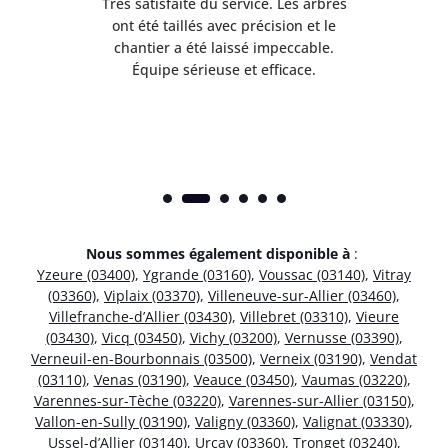
Très satisfaite du service. Les arbres
E
 mes
ont été taillés avec précision et le
dan
risé
chantier a été laissé impeccable.
donn
Équipe sérieuse et efficace.
Nous sommes également disponible à
:
Yzeure (03400)
,
Ygrande (03160)
,
Voussac (03140)
,
Vitray
(03360)
,
Viplaix (03370)
,
Villeneuve-sur-Allier (03460)
,
Villefranche-d’Allier (03430)
,
Villebret (03310)
,
Vieure
(03430)
,
Vicq (03450)
,
Vichy (03200)
,
Vernusse (03390)
,
Verneuil-en-Bourbonnais (03500)
,
Verneix (03190)
,
Vendat
(03110)
,
Venas (03190)
,
Veauce (03450)
,
Vaumas (03220)
,
Varennes-sur-Tèche (03220)
,
Varennes-sur-Allier (03150)
,
Vallon-en-Sully (03190)
,
Valigny (03360)
,
Valignat (03330)
,
Ussel-d’Allier (03140)
,
Urçay (03360)
,
Tronget (03240)
,