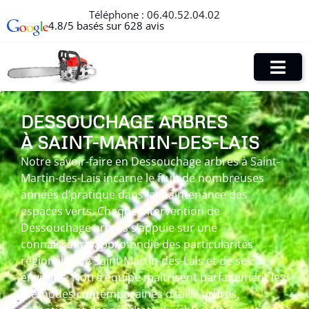
Téléphone :
06.40.52.04.02
4.8/5 basés sur 628 avis
DESSOUCHAGE ARBRES
À SAINT-MARTIN-DES-LAIS
Notre savoir-faire en Dessouchage arbres à Saint-
Martin-des-Lais incarne le fruit de nombreuses
années d’pratique dans la maintenance des
espaces verts. Chaque intervention de
Dessouchage arbres s’appuie sur une
connaissance approfondie des particularités
régionales de Saint-Martin-des-Lais et de ses
environs. Notre équipe maîtrisent parfaitement les
méthodes contemporaines d’taille arbres,