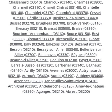
Chassenard (03510)
,
Charroux (03140)
,
Charmes (03800)
,
Charmeil (03110)
,
Chareil-Cintrat (03140)
,
Chantelle
(03140)
,
Chamblet (03170)
,
Chambérat (03370)
,
Cesset
(03500)
,
Cérilly (03350)
,
Buxières-les-Mines (03440)
,
Busset (03270)
,
Brugheas (03700)
,
Broût-Vernet (03110)
,
Bresnay (03210)
,
Bransat (03500)
,
Braize (03360)
,
Bourbon-l’Archambault (03160)
,
Bouce (03150)
,
Bost
(03300)
,
Blomard (03390)
,
Bizeneuille (03170)
,
Biozat
(03800)
,
Billy (03260)
,
Billezois (03120)
,
Bézenet (03170)
,
Besson (03210)
,
Bessay-sur-Allier (03340)
,
Bellerive-sur-
Allier (03700)
,
Bellenaves (03330)
,
Bègues (03800)
,
Beaune-d’Allier (03390)
,
Beaulon (03230)
,
Bayet (03500)
,
Barrais-Bussolles (03120)
,
Barberier (03140)
,
Bagneux
(03460)
,
Avrilly (03130)
,
Avermes (03000)
,
Autry-Issards
(03210)
,
Aurouër (03460)
,
Audes (03190)
,
Aubigny (03460)
,
Arronnes (03250)
,
Arpheuilles-Saint-Priest (03420)
,
Archignat (03380)
,
Andelaroche (03120)
,
Ainay-le-Château
(03360)
,
Agonges (03210)
,
Abrest (03200)