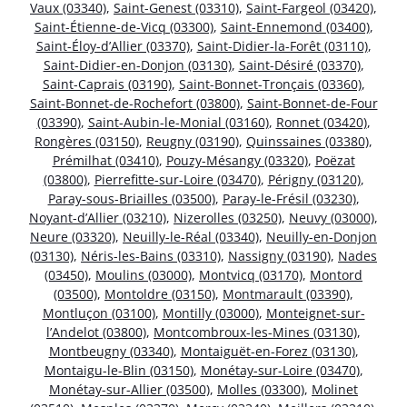
Vaux (03340)
,
Saint-Genest (03310)
,
Saint-Fargeol (03420)
,
Saint-Étienne-de-Vicq (03300)
,
Saint-Ennemond (03400)
,
Saint-Éloy-d’Allier (03370)
,
Saint-Didier-la-Forêt (03110)
,
Saint-Didier-en-Donjon (03130)
,
Saint-Désiré (03370)
,
Saint-Caprais (03190)
,
Saint-Bonnet-Tronçais (03360)
,
Saint-Bonnet-de-Rochefort (03800)
,
Saint-Bonnet-de-Four
(03390)
,
Saint-Aubin-le-Monial (03160)
,
Ronnet (03420)
,
Rongères (03150)
,
Reugny (03190)
,
Quinssaines (03380)
,
Prémilhat (03410)
,
Pouzy-Mésangy (03320)
,
Poëzat
(03800)
,
Pierrefitte-sur-Loire (03470)
,
Périgny (03120)
,
Paray-sous-Briailles (03500)
,
Paray-le-Frésil (03230)
,
Noyant-d’Allier (03210)
,
Nizerolles (03250)
,
Neuvy (03000)
,
Neure (03320)
,
Neuilly-le-Réal (03340)
,
Neuilly-en-Donjon
(03130)
,
Néris-les-Bains (03310)
,
Nassigny (03190)
,
Nades
(03450)
,
Moulins (03000)
,
Montvicq (03170)
,
Montord
(03500)
,
Montoldre (03150)
,
Montmarault (03390)
,
Montluçon (03100)
,
Montilly (03000)
,
Monteignet-sur-
l’Andelot (03800)
,
Montcombroux-les-Mines (03130)
,
Montbeugny (03340)
,
Montaiguët-en-Forez (03130)
,
Montaigu-le-Blin (03150)
,
Monétay-sur-Loire (03470)
,
Monétay-sur-Allier (03500)
,
Molles (03300)
,
Molinet