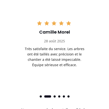
Camille Morel
28 août 2025
Très satisfaite du service. Les arbres
E
 mes
ont été taillés avec précision et le
dan
risé
chantier a été laissé impeccable.
donn
Équipe sérieuse et efficace.