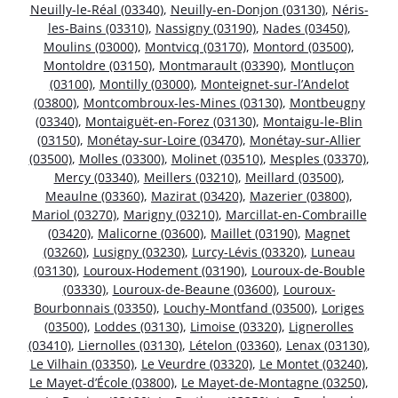
Neuilly-le-Réal (03340)
,
Neuilly-en-Donjon (03130)
,
Néris-
les-Bains (03310)
,
Nassigny (03190)
,
Nades (03450)
,
Moulins (03000)
,
Montvicq (03170)
,
Montord (03500)
,
Montoldre (03150)
,
Montmarault (03390)
,
Montluçon
(03100)
,
Montilly (03000)
,
Monteignet-sur-l’Andelot
(03800)
,
Montcombroux-les-Mines (03130)
,
Montbeugny
(03340)
,
Montaiguët-en-Forez (03130)
,
Montaigu-le-Blin
(03150)
,
Monétay-sur-Loire (03470)
,
Monétay-sur-Allier
(03500)
,
Molles (03300)
,
Molinet (03510)
,
Mesples (03370)
,
Mercy (03340)
,
Meillers (03210)
,
Meillard (03500)
,
Meaulne (03360)
,
Mazirat (03420)
,
Mazerier (03800)
,
Mariol (03270)
,
Marigny (03210)
,
Marcillat-en-Combraille
(03420)
,
Malicorne (03600)
,
Maillet (03190)
,
Magnet
(03260)
,
Lusigny (03230)
,
Lurcy-Lévis (03320)
,
Luneau
(03130)
,
Louroux-Hodement (03190)
,
Louroux-de-Bouble
(03330)
,
Louroux-de-Beaune (03600)
,
Louroux-
Bourbonnais (03350)
,
Louchy-Montfand (03500)
,
Loriges
(03500)
,
Loddes (03130)
,
Limoise (03320)
,
Lignerolles
(03410)
,
Liernolles (03130)
,
Lételon (03360)
,
Lenax (03130)
,
Le Vilhain (03350)
,
Le Veurdre (03320)
,
Le Montet (03240)
,
Le Mayet-d’École (03800)
,
Le Mayet-de-Montagne (03250)
,