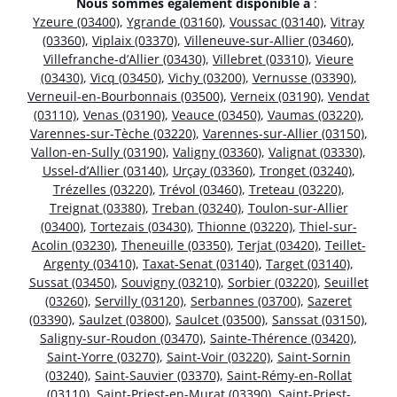
Nous sommes également disponible à
:
Yzeure (03400)
,
Ygrande (03160)
,
Voussac (03140)
,
Vitray
(03360)
,
Viplaix (03370)
,
Villeneuve-sur-Allier (03460)
,
Villefranche-d’Allier (03430)
,
Villebret (03310)
,
Vieure
(03430)
,
Vicq (03450)
,
Vichy (03200)
,
Vernusse (03390)
,
Verneuil-en-Bourbonnais (03500)
,
Verneix (03190)
,
Vendat
(03110)
,
Venas (03190)
,
Veauce (03450)
,
Vaumas (03220)
,
Varennes-sur-Tèche (03220)
,
Varennes-sur-Allier (03150)
,
Vallon-en-Sully (03190)
,
Valigny (03360)
,
Valignat (03330)
,
Ussel-d’Allier (03140)
,
Urçay (03360)
,
Tronget (03240)
,
Trézelles (03220)
,
Trévol (03460)
,
Treteau (03220)
,
Treignat (03380)
,
Treban (03240)
,
Toulon-sur-Allier
(03400)
,
Tortezais (03430)
,
Thionne (03220)
,
Thiel-sur-
Acolin (03230)
,
Theneuille (03350)
,
Terjat (03420)
,
Teillet-
Argenty (03410)
,
Taxat-Senat (03140)
,
Target (03140)
,
Sussat (03450)
,
Souvigny (03210)
,
Sorbier (03220)
,
Seuillet
(03260)
,
Servilly (03120)
,
Serbannes (03700)
,
Sazeret
(03390)
,
Saulzet (03800)
,
Saulcet (03500)
,
Sanssat (03150)
,
Saligny-sur-Roudon (03470)
,
Sainte-Thérence (03420)
,
Saint-Yorre (03270)
,
Saint-Voir (03220)
,
Saint-Sornin
(03240)
,
Saint-Sauvier (03370)
,
Saint-Rémy-en-Rollat
(03110)
,
Saint-Priest-en-Murat (03390)
,
Saint-Priest-