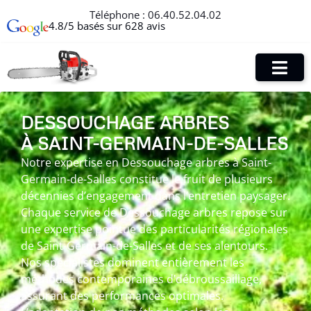
Téléphone :
06.40.52.04.02
4.8/5 basés sur 628 avis
DESSOUCHAGE ARBRES
À SAINT-GERMAIN-DE-SALLES
Notre expertise en Dessouchage arbres à Saint-
Germain-de-Salles constitue le fruit de plusieurs
décennies d’engagement dans l’entretien paysager.
Chaque service de Dessouchage arbres repose sur
une expertise pointue des particularités régionales
de Saint-Germain-de-Salles et de ses alentours.
Nos spécialistes dominent entièrement les
méthodes contemporaines d’débroussaillage,
assurant des performances optimales.