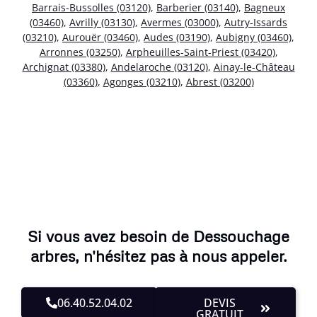
Barrais-Bussolles (03120)
,
Barberier (03140)
,
Bagneux
(03460)
,
Avrilly (03130)
,
Avermes (03000)
,
Autry-Issards
(03210)
,
Aurouër (03460)
,
Audes (03190)
,
Aubigny (03460)
,
Arronnes (03250)
,
Arpheuilles-Saint-Priest (03420)
,
Archignat (03380)
,
Andelaroche (03120)
,
Ainay-le-Château
(03360)
,
Agonges (03210)
,
Abrest (03200)
Si vous avez besoin de Dessouchage
arbres, n'hésitez pas à nous appeler.
06.40.52.04.02
DEVIS
GRATUIT