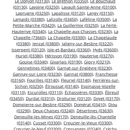
Le Donjon (03130)
,
Le Brethon (03350)
,
Le Bouchaud
(03130)
,
Lavoine (03250)
,
Lavault-Sainte-Anne (03100)
,
Laprugne (03250)
,
Lapalisse (03120)
,
Langy (03150)
,
Lamaids (03380)
,
Lalizolle (03450)
,
Laféline (03500)
,
La
Petite-Marche (03420)
,
La Guillermie (03250)
,
La Ferté-
Hauterive (03340)
,
La Chapelle-aux-Chasses (03230)
,
La
Chapelle (73660)
,
La Chapelle (03300)
,
La Chapelaude
(03380)
,
Jenzat (03800)
,
Jaligny-sur-Besbre (03220)
,
Isserpent (03120)
,
Isle-et-Bardais (03360)
,
Hyds (03600)
,
Huriel (03380)
,
Hérisson (03190)
,
Hauterive (03270)
,
Gouise (03340)
,
Givarlais (03190)
,
Gipcy (03210)
,
Gennetines (03400)
,
Garnat-sur-Engièvre (03230)
,
Gannay-sur-Loire (03230)
,
Gannat (03800)
,
Franchesse
(03160)
,
Fourilles (03140)
,
Fleuriel (03140)
,
Ferrières-sur-
Sichon (03250)
,
Étroussat (03140)
,
Espinasse-Vozelle
(03110)
,
Escurolles (03110)
,
Échassières (03330)
,
Ébreuil
(03450)
,
Durdat (03310)
,
Droiturier (03120)
,
Doyet (03170)
,
Dompierre-sur-Besbre (03290)
,
Domérat (03410)
,
Diou
(03290)
,
Deux-Chaises (03240)
,
Désertines (03630)
,
Deneuille-les-Mines (03170)
,
Deneuille-lès-Chantelle
(03140)
,
Cusset (03300)
,
Creuzier-le-Vieux (03300)
,
Creuzier-le-Neuf (03300)
,
Cressanges (03240)
,
Créchy