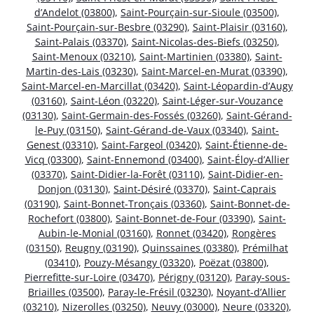
d’Andelot (03800)
,
Saint-Pourçain-sur-Sioule (03500)
,
Saint-Pourçain-sur-Besbre (03290)
,
Saint-Plaisir (03160)
,
Saint-Palais (03370)
,
Saint-Nicolas-des-Biefs (03250)
,
Saint-Menoux (03210)
,
Saint-Martinien (03380)
,
Saint-
Martin-des-Lais (03230)
,
Saint-Marcel-en-Murat (03390)
,
Saint-Marcel-en-Marcillat (03420)
,
Saint-Léopardin-d’Augy
(03160)
,
Saint-Léon (03220)
,
Saint-Léger-sur-Vouzance
(03130)
,
Saint-Germain-des-Fossés (03260)
,
Saint-Gérand-
le-Puy (03150)
,
Saint-Gérand-de-Vaux (03340)
,
Saint-
Genest (03310)
,
Saint-Fargeol (03420)
,
Saint-Étienne-de-
Vicq (03300)
,
Saint-Ennemond (03400)
,
Saint-Éloy-d’Allier
(03370)
,
Saint-Didier-la-Forêt (03110)
,
Saint-Didier-en-
Donjon (03130)
,
Saint-Désiré (03370)
,
Saint-Caprais
(03190)
,
Saint-Bonnet-Tronçais (03360)
,
Saint-Bonnet-de-
Rochefort (03800)
,
Saint-Bonnet-de-Four (03390)
,
Saint-
Aubin-le-Monial (03160)
,
Ronnet (03420)
,
Rongères
(03150)
,
Reugny (03190)
,
Quinssaines (03380)
,
Prémilhat
(03410)
,
Pouzy-Mésangy (03320)
,
Poëzat (03800)
,
Pierrefitte-sur-Loire (03470)
,
Périgny (03120)
,
Paray-sous-
Briailles (03500)
,
Paray-le-Frésil (03230)
,
Noyant-d’Allier
(03210)
,
Nizerolles (03250)
,
Neuvy (03000)
,
Neure (03320)
,