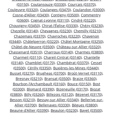
(03150)
,
Coutansouze (03330)
,
Courçais (03370)
,
Couleuvre (03320)
,
Coulanges (03470)
,
Coulandon (03000)
,
Cosne-d’Allier (03430)
,
Contigny (03500)
,
Commentry
(03600)
,
Cognat-Lyonne (03110)
,
Cindré (03220)
,
Chouvigny (03450)
,
Chirat-l’Église (03330)
,
Chézy (03230)
,
Chezelle (03140)
,
Chevagnes (03230)
,
Chemilly (03210)
,
Chazemais (03370)
,
Chavroches (03220)
,
Chavenon
(03440)
,
Châtelperron (03220)
,
Châtel-Montagne (03250)
,
Châtel-de-Neuvre (03500)
,
Château-sur-Allier (03320)
,
Chassenard (03510)
,
Charroux (03140)
,
Charmes (03800)
,
Charmeil (03110)
,
Chareil-Cintrat (03140)
,
Chantelle
(03140)
,
Chamblet (03170)
,
Chambérat (03370)
,
Cesset
(03500)
,
Cérilly (03350)
,
Buxières-les-Mines (03440)
,
Busset (03270)
,
Brugheas (03700)
,
Broût-Vernet (03110)
,
Bresnay (03210)
,
Bransat (03500)
,
Braize (03360)
,
Bourbon-l’Archambault (03160)
,
Bouce (03150)
,
Bost
(03300)
,
Blomard (03390)
,
Bizeneuille (03170)
,
Biozat
(03800)
,
Billy (03260)
,
Billezois (03120)
,
Bézenet (03170)
,
Besson (03210)
,
Bessay-sur-Allier (03340)
,
Bellerive-sur-
Allier (03700)
,
Bellenaves (03330)
,
Bègues (03800)
,
Beaune-d’Allier (03390)
,
Beaulon (03230)
,
Bayet (03500)
,