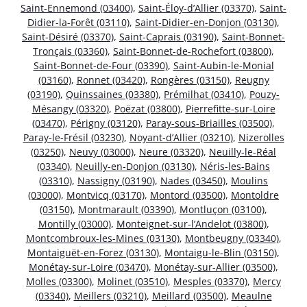
Saint-Ennemond (03400)
,
Saint-Éloy-d’Allier (03370)
,
Saint-
Didier-la-Forêt (03110)
,
Saint-Didier-en-Donjon (03130)
,
Saint-Désiré (03370)
,
Saint-Caprais (03190)
,
Saint-Bonnet-
Tronçais (03360)
,
Saint-Bonnet-de-Rochefort (03800)
,
Saint-Bonnet-de-Four (03390)
,
Saint-Aubin-le-Monial
(03160)
,
Ronnet (03420)
,
Rongères (03150)
,
Reugny
(03190)
,
Quinssaines (03380)
,
Prémilhat (03410)
,
Pouzy-
Mésangy (03320)
,
Poëzat (03800)
,
Pierrefitte-sur-Loire
(03470)
,
Périgny (03120)
,
Paray-sous-Briailles (03500)
,
Paray-le-Frésil (03230)
,
Noyant-d’Allier (03210)
,
Nizerolles
(03250)
,
Neuvy (03000)
,
Neure (03320)
,
Neuilly-le-Réal
(03340)
,
Neuilly-en-Donjon (03130)
,
Néris-les-Bains
(03310)
,
Nassigny (03190)
,
Nades (03450)
,
Moulins
(03000)
,
Montvicq (03170)
,
Montord (03500)
,
Montoldre
(03150)
,
Montmarault (03390)
,
Montluçon (03100)
,
Montilly (03000)
,
Monteignet-sur-l’Andelot (03800)
,
Montcombroux-les-Mines (03130)
,
Montbeugny (03340)
,
Montaiguët-en-Forez (03130)
,
Montaigu-le-Blin (03150)
,
Monétay-sur-Loire (03470)
,
Monétay-sur-Allier (03500)
,
Molles (03300)
,
Molinet (03510)
,
Mesples (03370)
,
Mercy
(03340)
,
Meillers (03210)
,
Meillard (03500)
,
Meaulne