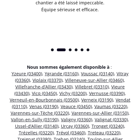
risé
chantier a été laissé impeccable.
donn
Équipe sérieuse et efficace.
Nous sommes également disponible à
:
Yzeure (03400)
,
Ygrande (03160)
,
Voussac (03140)
,
Vitray
(03360)
,
Viplaix (03370)
,
Villeneuve-sur-Allier (03460)
,
Villefranche-d’Allier (03430)
,
Villebret (03310)
,
Vieure
(03430)
,
Vicq (03450)
,
Vichy (03200)
,
Vernusse (03390)
,
Verneuil-en-Bourbonnais (03500)
,
Verneix (03190)
,
Vendat
(03110)
,
Venas (03190)
,
Veauce (03450)
,
Vaumas (03220)
,
Varennes-sur-Tèche (03220)
,
Varennes-sur-Allier (03150)
,
Vallon-en-Sully (03190)
,
Valigny (03360)
,
Valignat (03330)
,
Ussel-d’Allier (03140)
,
Urçay (03360)
,
Tronget (03240)
,
Trézelles (03220)
,
Trévol (03460)
,
Treteau (03220)
,
Treignat (03380)
,
Treban (03240)
,
Toulon-sur-Allier