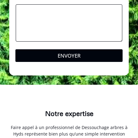
e
s
s
a
g
e
ENVOYER
Notre expertise
Faire appel à un professionnel de Dessouchage arbres à
Hyds représente bien plus qu’une simple intervention