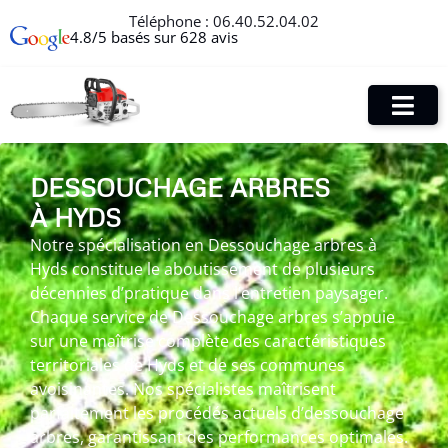
Téléphone :
06.40.52.04.02
4.8/5 basés sur 628 avis
DESSOUCHAGE ARBRES
À HYDS
Notre spécialisation en Dessouchage arbres à
Hyds constitue le aboutissement de plusieurs
décennies d’pratique dans l’entretien paysager.
Chaque service de Dessouchage arbres s’appuie
sur une maîtrise complète des caractéristiques
territoriales de Hyds et de ses communes
avoisinantes. Nos spécialistes maîtrisent
parfaitement les procédés actuels d’dessouchage
arbres, garantissant des performances optimales.