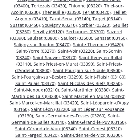
(03400)
,
Tortezais (03430)
,
Thionne (03220)
,
Thiel-sur-
Acolin (03230)
,
Theneuille (03350)
,
Terjat (03420)
,
Teillet-
Argenty (03410)
,
Taxat-Senat (03140)
,
Target (03140)
,
Sussat (03450)
,
Souvigny (03210)
,
Sorbier (03220)
,
Seuillet
(03260)
,
Servilly (03120)
,
Serbannes (03700)
,
Sazeret
(03390)
,
Saulzet (03800)
,
Saulcet (03500)
,
Sanssat (03150)
,
Saligny-sur-Roudon (03470)
,
Sainte-Thérence (03420)
,
Saint-Yorre (03270)
,
Saint-Voir (03220)
,
Saint-Sornin
(03240)
,
Saint-Sauvier (03370)
,
Saint-Rémy-en-Rollat
(03110)
,
Saint-Priest-en-Murat (03390)
,
Saint-Priest-
d’Andelot (03800)
,
Saint-Pourçain-sur-Sioule (03500)
,
Saint-Pourçain-sur-Besbre (03290)
,
Saint-Plaisir (03160)
,
Saint-Palais (03370)
,
Saint-Nicolas-des-Biefs (03250)
,
Saint-Menoux (03210)
,
Saint-Martinien (03380)
,
Saint-
Martin-des-Lais (03230)
,
Saint-Marcel-en-Murat (03390)
,
Saint-Marcel-en-Marcillat (03420)
,
Saint-Léopardin-d’Augy
(03160)
,
Saint-Léon (03220)
,
Saint-Léger-sur-Vouzance
(03130)
,
Saint-Germain-des-Fossés (03260)
,
Saint-
Germain-de-Salles (03140)
,
Saint-Gérand-le-Puy (03150)
,
Saint-Gérand-de-Vaux (03340)
,
Saint-Genest (03310)
,
Saint-Fargeol (03420)
,
Saint-Étienne-de-Vicq (03300)
,