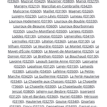
(03360)
,
Mazirat (03420)
,
Mazerier (03800)
,
Mariol (03270)
,
Marigny (03210)
,
Marcillat-en-Combraille (03420)
,
Malicorne (03600)
,
Maillet (03190)
,
Magnet (03260)
,
Lusigny (03230)
,
Lurcy-Lévis (03320)
,
Luneau (03130)
,
Louroux-Hodement (03190)
,
Louroux-de-Bouble (03330)
,
Louroux-de-Beaune (03600)
,
Louroux-Bourbonnais
(03350)
,
Louchy-Montfand (03500)
,
Loriges (03500)
,
Loddes (03130)
,
Limoise (03320)
,
Lignerolles (03410)
,
Liernolles (03130)
,
Lételon (03360)
,
Lenax (03130)
,
Le
Vilhain (03350)
,
Le Veurdre (03320)
,
Le Montet (03240)
,
Le
Mayet-d’École (03800)
,
Le Mayet-de-Montagne (03250)
,
Le
Donjon (03130)
,
Le Brethon (03350)
,
Le Bouchaud (03130)
,
Lavoine (03250)
,
Lavault-Sainte-Anne (03100)
,
Laprugne
(03250)
,
Lapalisse (03120)
,
Langy (03150)
,
Lamaids
(03380)
,
Lalizolle (03450)
,
Laféline (03500)
,
La Petite-
Marche (03420)
,
La Guillermie (03250)
,
La Ferté-Hauterive
(03340)
,
La Chapelle-aux-Chasses (03230)
,
La Chapelle
(73660)
,
La Chapelle (03300)
,
La Chapelaude (03380)
,
Jenzat (03800)
,
Jaligny-sur-Besbre (03220)
,
Isserpent
(03120)
,
Isle-et-Bardais (03360)
,
Huriel (03380)
,
Hérisson
(03190)
,
Hauterive (03270)
,
Gouise (03340)
,
Givarlais
(03190)
,
Gipcy (03210)
,
Gennetines (03400)
,
Garnat-sur-