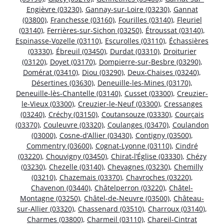
Engièvre (03230)
,
Gannay-sur-Loire (03230)
,
Gannat
(03800)
,
Franchesse (03160)
,
Fourilles (03140)
,
Fleuriel
(03140)
,
Ferrières-sur-Sichon (03250)
,
Étroussat (03140)
,
Espinasse-Vozelle (03110)
,
Escurolles (03110)
,
Échassières
(03330)
,
Ébreuil (03450)
,
Durdat (03310)
,
Droiturier
(03120)
,
Doyet (03170)
,
Dompierre-sur-Besbre (03290)
,
Domérat (03410)
,
Diou (03290)
,
Deux-Chaises (03240)
,
Désertines (03630)
,
Deneuille-les-Mines (03170)
,
Deneuille-lès-Chantelle (03140)
,
Cusset (03300)
,
Creuzier-
le-Vieux (03300)
,
Creuzier-le-Neuf (03300)
,
Cressanges
(03240)
,
Créchy (03150)
,
Coutansouze (03330)
,
Courçais
(03370)
,
Couleuvre (03320)
,
Coulanges (03470)
,
Coulandon
(03000)
,
Cosne-d’Allier (03430)
,
Contigny (03500)
,
Commentry (03600)
,
Cognat-Lyonne (03110)
,
Cindré
(03220)
,
Chouvigny (03450)
,
Chirat-l’Église (03330)
,
Chézy
(03230)
,
Chezelle (03140)
,
Chevagnes (03230)
,
Chemilly
(03210)
,
Chazemais (03370)
,
Chavroches (03220)
,
Chavenon (03440)
,
Châtelperron (03220)
,
Châtel-
Montagne (03250)
,
Châtel-de-Neuvre (03500)
,
Château-
sur-Allier (03320)
,
Chassenard (03510)
,
Charroux (03140)
,
Charmes (03800)
,
Charmeil (03110)
,
Chareil-Cintrat