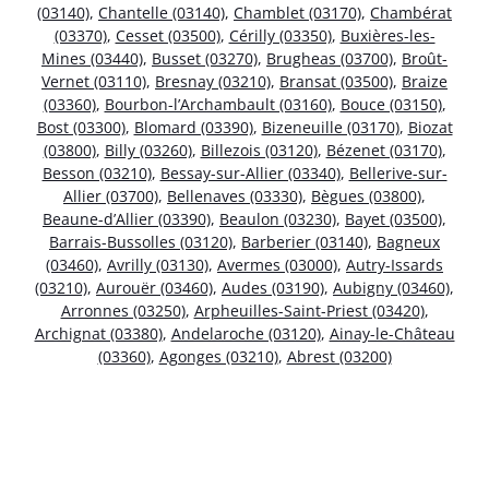
(03140)
,
Chantelle (03140)
,
Chamblet (03170)
,
Chambérat
(03370)
,
Cesset (03500)
,
Cérilly (03350)
,
Buxières-les-
Mines (03440)
,
Busset (03270)
,
Brugheas (03700)
,
Broût-
Vernet (03110)
,
Bresnay (03210)
,
Bransat (03500)
,
Braize
(03360)
,
Bourbon-l’Archambault (03160)
,
Bouce (03150)
,
Bost (03300)
,
Blomard (03390)
,
Bizeneuille (03170)
,
Biozat
(03800)
,
Billy (03260)
,
Billezois (03120)
,
Bézenet (03170)
,
Besson (03210)
,
Bessay-sur-Allier (03340)
,
Bellerive-sur-
Allier (03700)
,
Bellenaves (03330)
,
Bègues (03800)
,
Beaune-d’Allier (03390)
,
Beaulon (03230)
,
Bayet (03500)
,
Barrais-Bussolles (03120)
,
Barberier (03140)
,
Bagneux
(03460)
,
Avrilly (03130)
,
Avermes (03000)
,
Autry-Issards
(03210)
,
Aurouër (03460)
,
Audes (03190)
,
Aubigny (03460)
,
Arronnes (03250)
,
Arpheuilles-Saint-Priest (03420)
,
Archignat (03380)
,
Andelaroche (03120)
,
Ainay-le-Château
(03360)
,
Agonges (03210)
,
Abrest (03200)