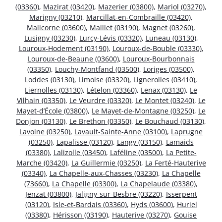
(03360)
,
Mazirat (03420)
,
Mazerier (03800)
,
Mariol (03270)
,
Marigny (03210)
,
Marcillat-en-Combraille (03420)
,
Malicorne (03600)
,
Maillet (03190)
,
Magnet (03260)
,
Lusigny (03230)
,
Lurcy-Lévis (03320)
,
Luneau (03130)
,
Louroux-Hodement (03190)
,
Louroux-de-Bouble (03330)
,
Louroux-de-Beaune (03600)
,
Louroux-Bourbonnais
(03350)
,
Louchy-Montfand (03500)
,
Loriges (03500)
,
Loddes (03130)
,
Limoise (03320)
,
Lignerolles (03410)
,
Liernolles (03130)
,
Lételon (03360)
,
Lenax (03130)
,
Le
Vilhain (03350)
,
Le Veurdre (03320)
,
Le Montet (03240)
,
Le
Mayet-d’École (03800)
,
Le Mayet-de-Montagne (03250)
,
Le
Donjon (03130)
,
Le Brethon (03350)
,
Le Bouchaud (03130)
,
Lavoine (03250)
,
Lavault-Sainte-Anne (03100)
,
Laprugne
(03250)
,
Lapalisse (03120)
,
Langy (03150)
,
Lamaids
(03380)
,
Lalizolle (03450)
,
Laféline (03500)
,
La Petite-
Marche (03420)
,
La Guillermie (03250)
,
La Ferté-Hauterive
(03340)
,
La Chapelle-aux-Chasses (03230)
,
La Chapelle
(73660)
,
La Chapelle (03300)
,
La Chapelaude (03380)
,
Jenzat (03800)
,
Jaligny-sur-Besbre (03220)
,
Isserpent
(03120)
,
Isle-et-Bardais (03360)
,
Hyds (03600)
,
Huriel
(03380)
,
Hérisson (03190)
,
Hauterive (03270)
,
Gouise