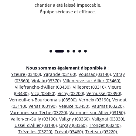
risé
chantier a été laissé impeccable.
donn
Équipe sérieuse et efficace.
Nous sommes également disponible à
:
Yzeure (03400)
,
Ygrande (03160)
,
Voussac (03140)
,
Vitray
(03360)
,
Viplaix (03370)
,
Villeneuve-sur-Allier (03460)
,
Villefranche-d’Allier (03430)
,
Villebret (03310)
,
Vieure
(03430)
,
Vicq (03450)
,
Vichy (03200)
,
Vernusse (03390)
,
Verneuil-en-Bourbonnais (03500)
,
Verneix (03190)
,
Vendat
(03110)
,
Venas (03190)
,
Veauce (03450)
,
Vaumas (03220)
,
Varennes-sur-Tèche (03220)
,
Varennes-sur-Allier (03150)
,
Vallon-en-Sully (03190)
,
Valigny (03360)
,
Valignat (03330)
,
Ussel-d’Allier (03140)
,
Urçay (03360)
,
Tronget (03240)
,
Trézelles (03220)
,
Trévol (03460)
,
Treteau (03220)
,