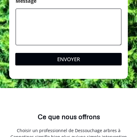
P
Message
o
s
t
a
l
ENVOYER
Ce que nous offrons
Choisir un professionnel de Dessouchage arbres à
Gennetines signifie bien plus qu’une simple intervention