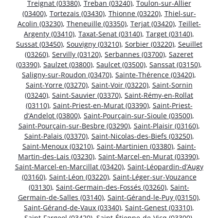
Treignat (03380)
,
Treban (03240)
,
Toulon-sur-Allier
(03400)
,
Tortezais (03430)
,
Thionne (03220)
,
Thiel-sur-
Acolin (03230)
,
Theneuille (03350)
,
Terjat (03420)
,
Teillet-
Argenty (03410)
,
Taxat-Senat (03140)
,
Target (03140)
,
Sussat (03450)
,
Souvigny (03210)
,
Sorbier (03220)
,
Seuillet
(03260)
,
Servilly (03120)
,
Serbannes (03700)
,
Sazeret
(03390)
,
Saulzet (03800)
,
Saulcet (03500)
,
Sanssat (03150)
,
Saligny-sur-Roudon (03470)
,
Sainte-Thérence (03420)
,
Saint-Yorre (03270)
,
Saint-Voir (03220)
,
Saint-Sornin
(03240)
,
Saint-Sauvier (03370)
,
Saint-Rémy-en-Rollat
(03110)
,
Saint-Priest-en-Murat (03390)
,
Saint-Priest-
d’Andelot (03800)
,
Saint-Pourçain-sur-Sioule (03500)
,
Saint-Pourçain-sur-Besbre (03290)
,
Saint-Plaisir (03160)
,
Saint-Palais (03370)
,
Saint-Nicolas-des-Biefs (03250)
,
Saint-Menoux (03210)
,
Saint-Martinien (03380)
,
Saint-
Martin-des-Lais (03230)
,
Saint-Marcel-en-Murat (03390)
,
Saint-Marcel-en-Marcillat (03420)
,
Saint-Léopardin-d’Augy
(03160)
,
Saint-Léon (03220)
,
Saint-Léger-sur-Vouzance
(03130)
,
Saint-Germain-des-Fossés (03260)
,
Saint-
Germain-de-Salles (03140)
,
Saint-Gérand-le-Puy (03150)
,
Saint-Gérand-de-Vaux (03340)
,
Saint-Genest (03310)
,
Saint-Fargeol (03420)
,
Saint-Étienne-de-Vicq (03300)
,