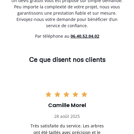
Un devis gratuit vous est proposé sur simple demande.
Peu importe la complexité de votre projet, nous vous
garantissons une prestation fiable et sur mesure.
Envoyez-nous votre demande pour bénéficier d’un
service de confiance.
Par téléphone au
06.40.52.04.02
Ce que disent nos clients
Camille Morel
28 août 2025
Très satisfaite du service. Les arbres
E
 mes
ont été taillés avec précision et le
dan