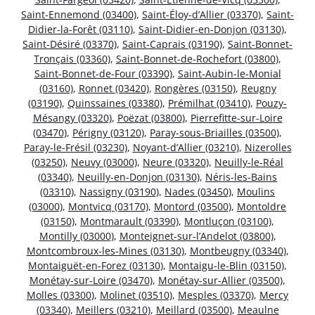
Saint-Ennemond (03400)
,
Saint-Éloy-d’Allier (03370)
,
Saint-
Didier-la-Forêt (03110)
,
Saint-Didier-en-Donjon (03130)
,
Saint-Désiré (03370)
,
Saint-Caprais (03190)
,
Saint-Bonnet-
Tronçais (03360)
,
Saint-Bonnet-de-Rochefort (03800)
,
Saint-Bonnet-de-Four (03390)
,
Saint-Aubin-le-Monial
(03160)
,
Ronnet (03420)
,
Rongères (03150)
,
Reugny
(03190)
,
Quinssaines (03380)
,
Prémilhat (03410)
,
Pouzy-
Mésangy (03320)
,
Poëzat (03800)
,
Pierrefitte-sur-Loire
(03470)
,
Périgny (03120)
,
Paray-sous-Briailles (03500)
,
Paray-le-Frésil (03230)
,
Noyant-d’Allier (03210)
,
Nizerolles
(03250)
,
Neuvy (03000)
,
Neure (03320)
,
Neuilly-le-Réal
(03340)
,
Neuilly-en-Donjon (03130)
,
Néris-les-Bains
(03310)
,
Nassigny (03190)
,
Nades (03450)
,
Moulins
(03000)
,
Montvicq (03170)
,
Montord (03500)
,
Montoldre
(03150)
,
Montmarault (03390)
,
Montluçon (03100)
,
Montilly (03000)
,
Monteignet-sur-l’Andelot (03800)
,
Montcombroux-les-Mines (03130)
,
Montbeugny (03340)
,
Montaiguët-en-Forez (03130)
,
Montaigu-le-Blin (03150)
,
Monétay-sur-Loire (03470)
,
Monétay-sur-Allier (03500)
,
Molles (03300)
,
Molinet (03510)
,
Mesples (03370)
,
Mercy
(03340)
,
Meillers (03210)
,
Meillard (03500)
,
Meaulne