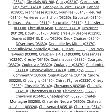
(03340)
,
Givarlais (03190)
,
Gipcy (03210)
,
Garnat-sur-
Engièvre (03230)
,
Gannay-sur-Loire (03230)
,
Gannat
(03800)
,
Franchesse (03160)
,
Fourilles (03140)
,
Fleuriel
(03140)
,
Ferrières-sur-Sichon (03250)
,
Étroussat (03140)
,
Espinasse-Vozelle (03110)
,
Escurolles (03110)
,
Échassières
(03330)
,
Ébreuil (03450)
,
Durdat (03310)
,
Droiturier
(03120)
,
Doyet (03170)
,
Dompierre-sur-Besbre (03290)
,
Domérat (03410)
,
Diou (03290)
,
Deux-Chaises (03240)
,
Désertines (03630)
,
Deneuille-les-Mines (03170)
,
Deneuille-lès-Chantelle (03140)
,
Cusset (03300)
,
Creuzier-
le-Vieux (03300)
,
Creuzier-le-Neuf (03300)
,
Cressanges
(03240)
,
Créchy (03150)
,
Coutansouze (03330)
,
Courçais
(03370)
,
Couleuvre (03320)
,
Coulanges (03470)
,
Coulandon
(03000)
,
Cosne-d’Allier (03430)
,
Contigny (03500)
,
Commentry (03600)
,
Cognat-Lyonne (03110)
,
Cindré
(03220)
,
Chouvigny (03450)
,
Chirat-l’Église (03330)
,
Chézy
(03230)
,
Chezelle (03140)
,
Chevagnes (03230)
,
Chemilly
(03210)
,
Chazemais (03370)
,
Chavroches (03220)
,
Chavenon (03440)
,
Châtelperron (03220)
,
Châtel-
Montagne (03250)
,
Châtel-de-Neuvre (03500)
,
Château-
sur-Allier (03320)
,
Chassenard (03510)
,
Charroux (03140)
,
Charmes (03800)
,
Charmeil (03110)
,
Chareil-Cintrat