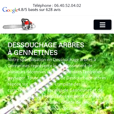
Téléphone :
06.40.52.04.02
4.8/5 basés sur 628 avis
DESSOUCHAGE ARBRES
À GENNETINES
Notre spécialisation en Dessouchage arbres à
Gennetines représente le aboutissement de
plusieurs décennies d’expérience dans l’entretien
paysager. Toute prestation de Dessouchage arbres
repose sur une maîtrise complète des
caractéristiques territoriales de Gennetines et de
ses alentours. Nos spécialistes excellent dans les
méthodes contemporaines d’tonte de pelouse,
assurant des performances optimales.