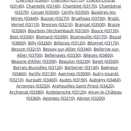
(03140)
,
Chantelle (03140)
,
Chamblet (03170)
,
Chambérat
(03370)
,
Cesset (03500)
,
Cérilly (03350)
,
Buxières-les-
Mines (03440)
,
Busset (03270)
,
Brugheas (03700)
,
Broût-
Vernet (03110)
,
Bresnay (03210)
,
Bransat (03500)
,
Braize
(03360)
,
Bourbon-l’Archambault (03160)
,
Bouce (03150)
,
Bost (03300)
,
Blomard (03390)
,
Bizeneuille (03170)
,
Biozat
(03800)
,
Billy (03260)
,
Billezois (03120)
,
Bézenet (03170)
,
Besson (03210)
,
Bessay-sur-Allier (03340)
,
Bellerive-sur-
Allier (03700)
,
Bellenaves (03330)
,
Bègues (03800)
,
Beaune-d’Allier (03390)
,
Beaulon (03230)
,
Bayet (03500)
,
Barrais-Bussolles (03120)
,
Barberier (03140)
,
Bagneux
(03460)
,
Avrilly (03130)
,
Avermes (03000)
,
Autry-Issards
(03210)
,
Aurouër (03460)
,
Audes (03190)
,
Aubigny (03460)
,
Arronnes (03250)
,
Arpheuilles-Saint-Priest (03420)
,
Archignat (03380)
,
Andelaroche (03120)
,
Ainay-le-Château
(03360)
,
Agonges (03210)
,
Abrest (03200)