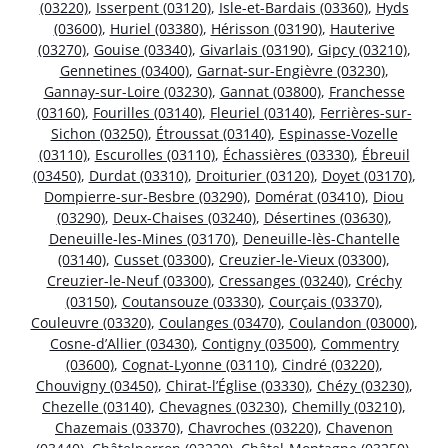
(03220)
,
Isserpent (03120)
,
Isle-et-Bardais (03360)
,
Hyds
(03600)
,
Huriel (03380)
,
Hérisson (03190)
,
Hauterive
(03270)
,
Gouise (03340)
,
Givarlais (03190)
,
Gipcy (03210)
,
Gennetines (03400)
,
Garnat-sur-Engièvre (03230)
,
Gannay-sur-Loire (03230)
,
Gannat (03800)
,
Franchesse
(03160)
,
Fourilles (03140)
,
Fleuriel (03140)
,
Ferrières-sur-
Sichon (03250)
,
Étroussat (03140)
,
Espinasse-Vozelle
(03110)
,
Escurolles (03110)
,
Échassières (03330)
,
Ébreuil
(03450)
,
Durdat (03310)
,
Droiturier (03120)
,
Doyet (03170)
,
Dompierre-sur-Besbre (03290)
,
Domérat (03410)
,
Diou
(03290)
,
Deux-Chaises (03240)
,
Désertines (03630)
,
Deneuille-les-Mines (03170)
,
Deneuille-lès-Chantelle
(03140)
,
Cusset (03300)
,
Creuzier-le-Vieux (03300)
,
Creuzier-le-Neuf (03300)
,
Cressanges (03240)
,
Créchy
(03150)
,
Coutansouze (03330)
,
Courçais (03370)
,
Couleuvre (03320)
,
Coulanges (03470)
,
Coulandon (03000)
,
Cosne-d’Allier (03430)
,
Contigny (03500)
,
Commentry
(03600)
,
Cognat-Lyonne (03110)
,
Cindré (03220)
,
Chouvigny (03450)
,
Chirat-l’Église (03330)
,
Chézy (03230)
,
Chezelle (03140)
,
Chevagnes (03230)
,
Chemilly (03210)
,
Chazemais (03370)
,
Chavroches (03220)
,
Chavenon