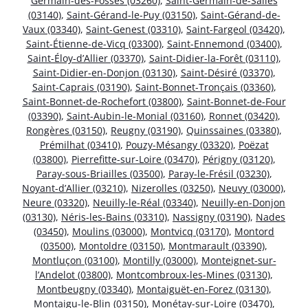
Germain-des-Fossés (03260)
,
Saint-Germain-de-Salles
(03140)
,
Saint-Gérand-le-Puy (03150)
,
Saint-Gérand-de-
Vaux (03340)
,
Saint-Genest (03310)
,
Saint-Fargeol (03420)
,
Saint-Étienne-de-Vicq (03300)
,
Saint-Ennemond (03400)
,
Saint-Éloy-d’Allier (03370)
,
Saint-Didier-la-Forêt (03110)
,
Saint-Didier-en-Donjon (03130)
,
Saint-Désiré (03370)
,
Saint-Caprais (03190)
,
Saint-Bonnet-Tronçais (03360)
,
Saint-Bonnet-de-Rochefort (03800)
,
Saint-Bonnet-de-Four
(03390)
,
Saint-Aubin-le-Monial (03160)
,
Ronnet (03420)
,
Rongères (03150)
,
Reugny (03190)
,
Quinssaines (03380)
,
Prémilhat (03410)
,
Pouzy-Mésangy (03320)
,
Poëzat
(03800)
,
Pierrefitte-sur-Loire (03470)
,
Périgny (03120)
,
Paray-sous-Briailles (03500)
,
Paray-le-Frésil (03230)
,
Noyant-d’Allier (03210)
,
Nizerolles (03250)
,
Neuvy (03000)
,
Neure (03320)
,
Neuilly-le-Réal (03340)
,
Neuilly-en-Donjon
(03130)
,
Néris-les-Bains (03310)
,
Nassigny (03190)
,
Nades
(03450)
,
Moulins (03000)
,
Montvicq (03170)
,
Montord
(03500)
,
Montoldre (03150)
,
Montmarault (03390)
,
Montluçon (03100)
,
Montilly (03000)
,
Monteignet-sur-
l’Andelot (03800)
,
Montcombroux-les-Mines (03130)
,
Montbeugny (03340)
,
Montaiguët-en-Forez (03130)
,
Montaigu-le-Blin (03150)
,
Monétay-sur-Loire (03470)
,