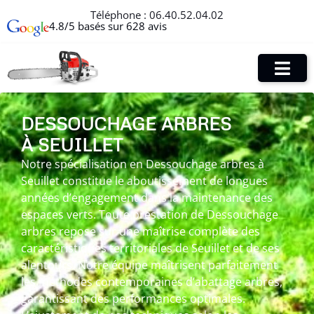
Téléphone :
06.40.52.04.02
4.8/5 basés sur 628 avis
DESSOUCHAGE ARBRES
À SEUILLET
Notre spécialisation en Dessouchage arbres à
Seuillet constitue le aboutissement de longues
années d’engagement dans la maintenance des
espaces verts. Toute prestation de Dessouchage
arbres repose sur une maîtrise complète des
caractéristiques territoriales de Seuillet et de ses
alentours. Notre équipe maîtrisent parfaitement
les méthodes contemporaines d’abattage arbres,
garantissant des performances optimales.