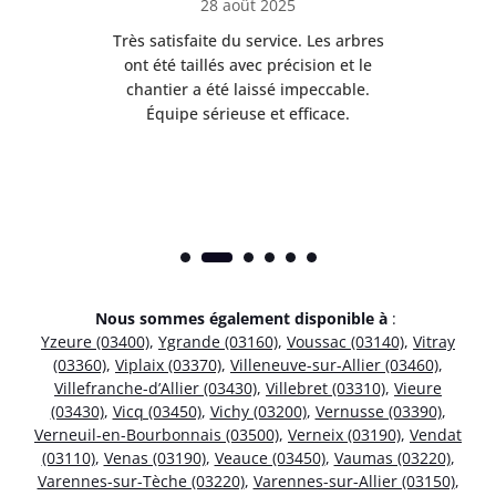
28 août 2025
Très satisfaite du service. Les arbres
E
 mes
ont été taillés avec précision et le
dan
risé
chantier a été laissé impeccable.
donn
Équipe sérieuse et efficace.
Nous sommes également disponible à
:
Yzeure (03400)
,
Ygrande (03160)
,
Voussac (03140)
,
Vitray
(03360)
,
Viplaix (03370)
,
Villeneuve-sur-Allier (03460)
,
Villefranche-d’Allier (03430)
,
Villebret (03310)
,
Vieure
(03430)
,
Vicq (03450)
,
Vichy (03200)
,
Vernusse (03390)
,
Verneuil-en-Bourbonnais (03500)
,
Verneix (03190)
,
Vendat
(03110)
,
Venas (03190)
,
Veauce (03450)
,
Vaumas (03220)
,
Varennes-sur-Tèche (03220)
,
Varennes-sur-Allier (03150)
,