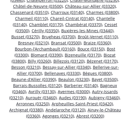
(03440)
,
Châtelperron (03220)
,
Châtel-Montagne (03250)
,
Châtel-de-Neuvre (03500)
,
Château-sur-Allier (03320)
,
Chassenard (03510)
,
Charroux (03140)
,
Charmes (03800)
,
Charmeil (03110)
,
Chareil-Cintrat (03140)
,
Chantelle
(03140)
,
Chamblet (03170)
,
Chambérat (03370)
,
Cesset
(03500)
,
Cérilly (03350)
,
Buxières-les-Mines (03440)
,
Busset (03270)
,
Brugheas (03700)
,
Broût-Vernet (03110)
,
Bresnay (03210)
,
Bransat (03500)
,
Braize (03360)
,
Bourbon-l’Archambault (03160)
,
Bouce (03150)
,
Bost
(03300)
,
Blomard (03390)
,
Bizeneuille (03170)
,
Biozat
(03800)
,
Billy (03260)
,
Billezois (03120)
,
Bézenet (03170)
,
Besson (03210)
,
Bessay-sur-Allier (03340)
,
Bellerive-sur-
Allier (03700)
,
Bellenaves (03330)
,
Bègues (03800)
,
Beaune-d’Allier (03390)
,
Beaulon (03230)
,
Bayet (03500)
,
Barrais-Bussolles (03120)
,
Barberier (03140)
,
Bagneux
(03460)
,
Avrilly (03130)
,
Avermes (03000)
,
Autry-Issards
(03210)
,
Aurouër (03460)
,
Audes (03190)
,
Aubigny (03460)
,
Arronnes (03250)
,
Arpheuilles-Saint-Priest (03420)
,
Archignat (03380)
,
Andelaroche (03120)
,
Ainay-le-Château
(03360)
,
Agonges (03210)
,
Abrest (03200)