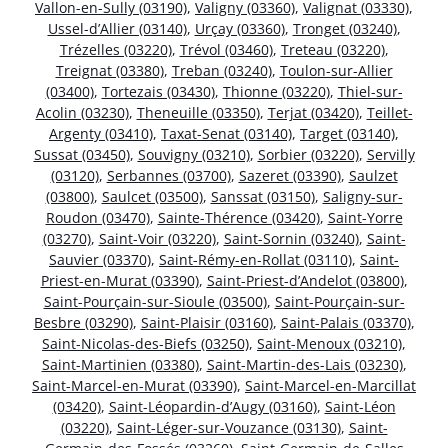
Vallon-en-Sully (03190)
,
Valigny (03360)
,
Valignat (03330)
,
Ussel-d’Allier (03140)
,
Urçay (03360)
,
Tronget (03240)
,
Trézelles (03220)
,
Trévol (03460)
,
Treteau (03220)
,
Treignat (03380)
,
Treban (03240)
,
Toulon-sur-Allier
(03400)
,
Tortezais (03430)
,
Thionne (03220)
,
Thiel-sur-
Acolin (03230)
,
Theneuille (03350)
,
Terjat (03420)
,
Teillet-
Argenty (03410)
,
Taxat-Senat (03140)
,
Target (03140)
,
Sussat (03450)
,
Souvigny (03210)
,
Sorbier (03220)
,
Servilly
(03120)
,
Serbannes (03700)
,
Sazeret (03390)
,
Saulzet
(03800)
,
Saulcet (03500)
,
Sanssat (03150)
,
Saligny-sur-
Roudon (03470)
,
Sainte-Thérence (03420)
,
Saint-Yorre
(03270)
,
Saint-Voir (03220)
,
Saint-Sornin (03240)
,
Saint-
Sauvier (03370)
,
Saint-Rémy-en-Rollat (03110)
,
Saint-
Priest-en-Murat (03390)
,
Saint-Priest-d’Andelot (03800)
,
Saint-Pourçain-sur-Sioule (03500)
,
Saint-Pourçain-sur-
Besbre (03290)
,
Saint-Plaisir (03160)
,
Saint-Palais (03370)
,
Saint-Nicolas-des-Biefs (03250)
,
Saint-Menoux (03210)
,
Saint-Martinien (03380)
,
Saint-Martin-des-Lais (03230)
,
Saint-Marcel-en-Murat (03390)
,
Saint-Marcel-en-Marcillat
(03420)
,
Saint-Léopardin-d’Augy (03160)
,
Saint-Léon
(03220)
,
Saint-Léger-sur-Vouzance (03130)
,
Saint-