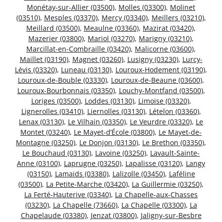
Monétay-sur-Allier (03500)
,
Molles (03300)
,
Molinet
(03510)
,
Mesples (03370)
,
Mercy (03340)
,
Meillers (03210)
,
Meillard (03500)
,
Meaulne (03360)
,
Mazirat (03420)
,
Mazerier (03800)
,
Mariol (03270)
,
Marigny (03210)
,
Marcillat-en-Combraille (03420)
,
Malicorne (03600)
,
Maillet (03190)
,
Magnet (03260)
,
Lusigny (03230)
,
Lurcy-
Lévis (03320)
,
Luneau (03130)
,
Louroux-Hodement (03190)
,
Louroux-de-Bouble (03330)
,
Louroux-de-Beaune (03600)
,
Louroux-Bourbonnais (03350)
,
Louchy-Montfand (03500)
,
Loriges (03500)
,
Loddes (03130)
,
Limoise (03320)
,
Lignerolles (03410)
,
Liernolles (03130)
,
Lételon (03360)
,
Lenax (03130)
,
Le Vilhain (03350)
,
Le Veurdre (03320)
,
Le
Montet (03240)
,
Le Mayet-d’École (03800)
,
Le Mayet-de-
Montagne (03250)
,
Le Donjon (03130)
,
Le Brethon (03350)
,
Le Bouchaud (03130)
,
Lavoine (03250)
,
Lavault-Sainte-
Anne (03100)
,
Laprugne (03250)
,
Lapalisse (03120)
,
Langy
(03150)
,
Lamaids (03380)
,
Lalizolle (03450)
,
Laféline
(03500)
,
La Petite-Marche (03420)
,
La Guillermie (03250)
,
La Ferté-Hauterive (03340)
,
La Chapelle-aux-Chasses
(03230)
,
La Chapelle (73660)
,
La Chapelle (03300)
,
La
Chapelaude (03380)
,
Jenzat (03800)
,
Jaligny-sur-Besbre