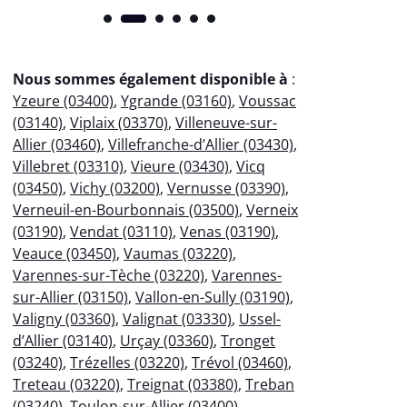
Nous sommes également disponible à
:
Yzeure (03400)
,
Ygrande (03160)
,
Voussac
(03140)
,
Viplaix (03370)
,
Villeneuve-sur-
Allier (03460)
,
Villefranche-d’Allier (03430)
,
Villebret (03310)
,
Vieure (03430)
,
Vicq
(03450)
,
Vichy (03200)
,
Vernusse (03390)
,
Verneuil-en-Bourbonnais (03500)
,
Verneix
(03190)
,
Vendat (03110)
,
Venas (03190)
,
Veauce (03450)
,
Vaumas (03220)
,
Varennes-sur-Tèche (03220)
,
Varennes-
sur-Allier (03150)
,
Vallon-en-Sully (03190)
,
Valigny (03360)
,
Valignat (03330)
,
Ussel-
d’Allier (03140)
,
Urçay (03360)
,
Tronget
(03240)
,
Trézelles (03220)
,
Trévol (03460)
,
Treteau (03220)
,
Treignat (03380)
,
Treban
(03240)
,
Toulon-sur-Allier (03400)
,