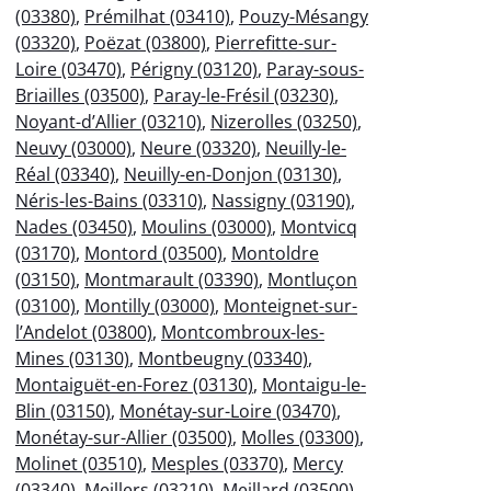
(03380)
,
Prémilhat (03410)
,
Pouzy-Mésangy
(03320)
,
Poëzat (03800)
,
Pierrefitte-sur-
Loire (03470)
,
Périgny (03120)
,
Paray-sous-
Briailles (03500)
,
Paray-le-Frésil (03230)
,
Noyant-d’Allier (03210)
,
Nizerolles (03250)
,
Neuvy (03000)
,
Neure (03320)
,
Neuilly-le-
Réal (03340)
,
Neuilly-en-Donjon (03130)
,
Néris-les-Bains (03310)
,
Nassigny (03190)
,
Nades (03450)
,
Moulins (03000)
,
Montvicq
(03170)
,
Montord (03500)
,
Montoldre
(03150)
,
Montmarault (03390)
,
Montluçon
(03100)
,
Montilly (03000)
,
Monteignet-sur-
l’Andelot (03800)
,
Montcombroux-les-
Mines (03130)
,
Montbeugny (03340)
,
Montaiguët-en-Forez (03130)
,
Montaigu-le-
Blin (03150)
,
Monétay-sur-Loire (03470)
,
Monétay-sur-Allier (03500)
,
Molles (03300)
,
Molinet (03510)
,
Mesples (03370)
,
Mercy
(03340)
,
Meillers (03210)
,
Meillard (03500)
,