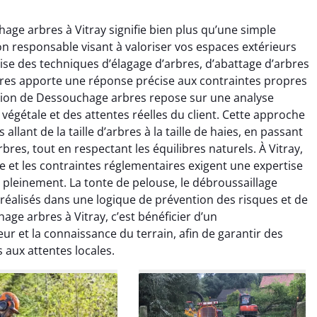
age arbres à Vitray signifie bien plus qu’une simple
sion responsable visant à valoriser vos espaces extérieurs
rise des techniques d’élagage d’arbres, d’abattage d’arbres
res apporte une réponse précise aux contraintes propres
ntion de Dessouchage arbres repose sur une analyse
végétale et des attentes réelles du client. Cette approche
raya Benali
Léandro Vasseur
lant de la taille d’arbres à la taille de haies, en passant
bres, tout en respectant les équilibres naturels. À Vitray,
7 février 2026
12 juillet 2025
le et les contraintes réglementaires exigent une expertise
e irréprochable du
Intervention rapide et très
pleinement. La tonte de pelouse, le débroussaillage
la fin. Les arbres ont
professionnelle pour
 réalisés dans une logique de prévention des risques et de
faitement entretenus
l’élagage de mes arbres. Le
ge arbres à Vitray, c’est bénéficier d’un
e nettoyage après
travail est propre, sécurisé et
r et la connaissance du terrain, afin de garantir des
tion est impeccable.
parfaitement réalisé. Je
 aux attentes locales.
ommande vivement.
recommande sans hésiter.