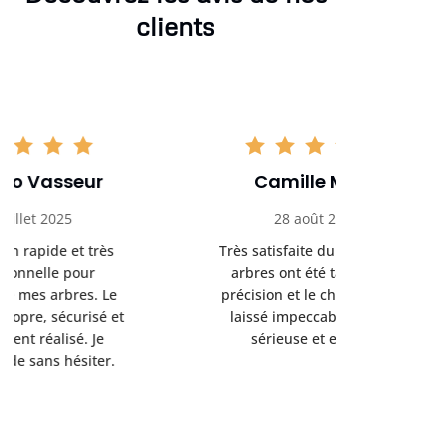
clients
Camille Morel
Yan
28 août 2025
15 se
Très satisfaite du service. Les
Excellent t
arbres ont été taillés avec
réalisé 
précision et le chantier a été
annoncés
laissé impeccable. Équipe
donnés étai
sérieuse et efficace.
le résul