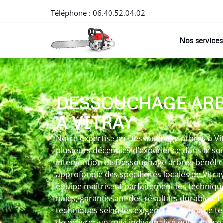
Téléphone :
06.40.52.04.02
Nos services
DESSOUCHAGE AR
À VITRAY
Notre expertise en Dessouchage arbres à Vitr
plusieurs décennies d’expérience dans le so
intervention de Dessouchage arbres bénéfic
approfondie des spécificités locales de Vitra
équipe maîtrisent parfaitement les techniqu
haies, garantissant des résultats durables. 
techniques selon les exigences de chaque ter
de délivrer un suivi individualisé qui valori