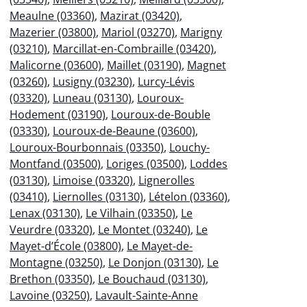
Meaulne (03360)
,
Mazirat (03420)
,
Mazerier (03800)
,
Mariol (03270)
,
Marigny
(03210)
,
Marcillat-en-Combraille (03420)
,
Malicorne (03600)
,
Maillet (03190)
,
Magnet
(03260)
,
Lusigny (03230)
,
Lurcy-Lévis
(03320)
,
Luneau (03130)
,
Louroux-
Hodement (03190)
,
Louroux-de-Bouble
(03330)
,
Louroux-de-Beaune (03600)
,
Louroux-Bourbonnais (03350)
,
Louchy-
Montfand (03500)
,
Loriges (03500)
,
Loddes
(03130)
,
Limoise (03320)
,
Lignerolles
(03410)
,
Liernolles (03130)
,
Lételon (03360)
,
Lenax (03130)
,
Le Vilhain (03350)
,
Le
Veurdre (03320)
,
Le Montet (03240)
,
Le
Mayet-d’École (03800)
,
Le Mayet-de-
Montagne (03250)
,
Le Donjon (03130)
,
Le
Brethon (03350)
,
Le Bouchaud (03130)
,
Lavoine (03250)
,
Lavault-Sainte-Anne