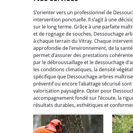
S’orienter vers un professionnel de Dessouch
intervention ponctuelle. Il s’agit à une déci
sur le long terme. Grâce à une parfaite maît
et de rognage de souches, Dessouchage arb
à chaque terrain du Vitray. Chaque interve
approfondie de l’environnement, de la santé 
So
permet d’assurer des prestations cohérentes al
par le débroussaillage et le dessouchage d’ar
0
les conditions climatiques, la densité végéta
Servic
spécifique que Dessouchage arbres maîtrise 
début à 
préventif ou encore l’abattage sécurisé sont
été par
valorisation paysagère. Opter pour Dessoucha
et l
accompagnement fondé sur l’écoute, la rigueu
interven
résultats durables, esthétiques et conformes
Je rec