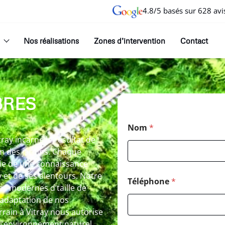
4.8/5 basés sur 628 avi
Nos réalisations
Zones d’intervention
Contact
BRES
Nom
*
ay incarne le résultat de
in des jardins. Chaque
ie de une connaissance
y et de ses alentours. Notre
Téléphone
*
es modernes d’taille de
L’adaptation de nos
rain à Vitray nous autorise
se l’environnement naturel