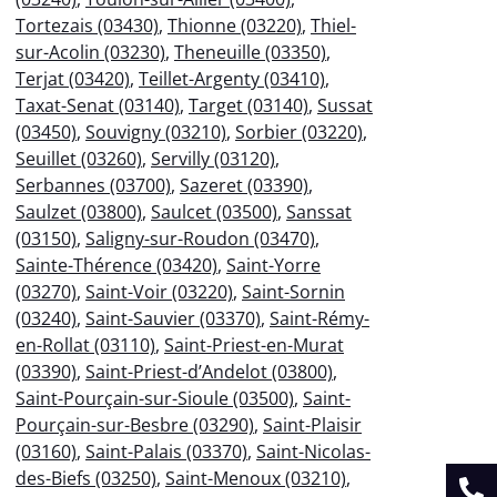
Tortezais (03430)
,
Thionne (03220)
,
Thiel-
sur-Acolin (03230)
,
Theneuille (03350)
,
Terjat (03420)
,
Teillet-Argenty (03410)
,
Taxat-Senat (03140)
,
Target (03140)
,
Sussat
(03450)
,
Souvigny (03210)
,
Sorbier (03220)
,
Seuillet (03260)
,
Servilly (03120)
,
Serbannes (03700)
,
Sazeret (03390)
,
Saulzet (03800)
,
Saulcet (03500)
,
Sanssat
(03150)
,
Saligny-sur-Roudon (03470)
,
Sainte-Thérence (03420)
,
Saint-Yorre
(03270)
,
Saint-Voir (03220)
,
Saint-Sornin
(03240)
,
Saint-Sauvier (03370)
,
Saint-Rémy-
en-Rollat (03110)
,
Saint-Priest-en-Murat
(03390)
,
Saint-Priest-d’Andelot (03800)
,
Saint-Pourçain-sur-Sioule (03500)
,
Saint-
Pourçain-sur-Besbre (03290)
,
Saint-Plaisir
(03160)
,
Saint-Palais (03370)
,
Saint-Nicolas-
des-Biefs (03250)
,
Saint-Menoux (03210)
,