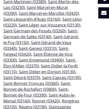
Saint-Martinien (03380)
,
Saint-Martin-des-
Lais (03230)
,
Saint-Marcel-en-Murat
(03390)
,
Saint-Marcel-en-Marcillat (03420)
,
Saint-Léopardin-d’Augy (03160)
,
Saint-Léon
(03220)
,
Saint-Léger-sur-Vouzance (03130)
,
Saint-Germain-des-Fossés (03260)
,
Saint-
Germain-de-Salles (03140)
,
Saint-Gérand-
le-Puy (03150)
,
Saint-Gérand-de-Vaux
(03340)
,
Saint-Genest (03310)
,
Saint-
Fargeol (03420)
,
Saint-Étienne-de-Vicq
(03300)
,
Saint-Ennemond (03400)
,
Saint-
Éloy-d’Allier (03370)
,
Saint-Didier-la-Forêt
(03110)
,
Saint-Didier-en-Donjon (03130)
,
Saint-Désiré (03370)
,
Saint-Caprais (03190)
,
Saint-Bonnet-Tronçais (03360)
,
Saint-
Bonnet-de-Rochefort (03800)
,
Saint-
Bonnet-de-Four (03390)
,
Saint-Aubin-le-
Monial (03160)
,
Ronnet (03420)
,
Rongères
(03150)
,
Reugny (03190)
,
Quinssaines