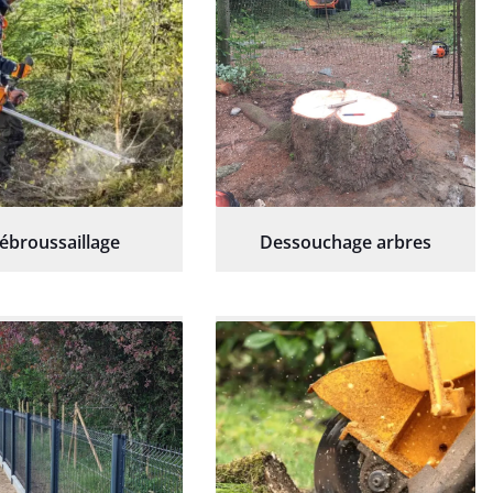
ébroussaillage
Dessouchage arbres