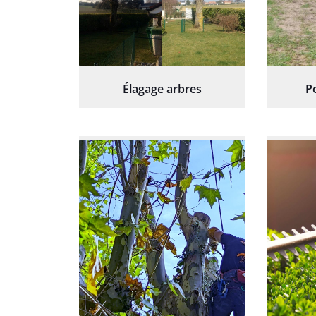
Élagage arbres
P