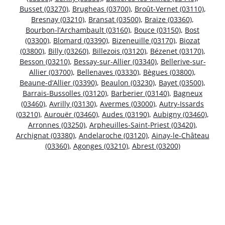
Busset (03270)
,
Brugheas (03700)
,
Broût-Vernet (03110)
,
Bresnay (03210)
,
Bransat (03500)
,
Braize (03360)
,
Bourbon-l’Archambault (03160)
,
Bouce (03150)
,
Bost
(03300)
,
Blomard (03390)
,
Bizeneuille (03170)
,
Biozat
(03800)
,
Billy (03260)
,
Billezois (03120)
,
Bézenet (03170)
,
Besson (03210)
,
Bessay-sur-Allier (03340)
,
Bellerive-sur-
Allier (03700)
,
Bellenaves (03330)
,
Bègues (03800)
,
Beaune-d’Allier (03390)
,
Beaulon (03230)
,
Bayet (03500)
,
Barrais-Bussolles (03120)
,
Barberier (03140)
,
Bagneux
(03460)
,
Avrilly (03130)
,
Avermes (03000)
,
Autry-Issards
(03210)
,
Aurouër (03460)
,
Audes (03190)
,
Aubigny (03460)
,
Arronnes (03250)
,
Arpheuilles-Saint-Priest (03420)
,
Archignat (03380)
,
Andelaroche (03120)
,
Ainay-le-Château
(03360)
,
Agonges (03210)
,
Abrest (03200)