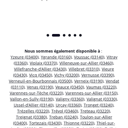
Nous sommes également disponible à
:
Yzeure (03400)
,
Ygrande (03160)
,
Voussac (03140)
,
Vitray
(03360)
,
Viplaix (03370)
,
Villeneuve-sur-Allier (03460)
,
Villefranche-d’Allier (03430)
,
Villebret (03310)
,
Vieure
(03430)
,
Vicq (03450)
,
Vichy (03200)
,
Vernusse (03390)
,
Verneuil-en-Bourbonnais (03500)
,
Verneix (03190)
,
Vendat
(03110)
,
Venas (03190)
,
Veauce (03450)
,
Vaumas (03220)
,
Varennes-sur-Tèche (03220)
,
Varennes-sur-Allier (03150)
,
Vallon-en-Sully (03190)
,
Valigny (03360)
,
Valignat (03330)
,
Ussel-d’Allier (03140)
,
Urçay (03360)
,
Tronget (03240)
,
Trézelles (03220)
,
Trévol (03460)
,
Treteau (03220)
,
Treignat (03380)
,
Treban (03240)
,
Toulon-sur-Allier
(03400)
,
Tortezais (03430)
,
Thionne (03220)
,
Thiel-sur-