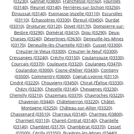
(03230)
,
Gannat (03800)
,
Franchesse (03160)
,
Fourilles
(03140)
,
Fleuriel (03140)
,
Ferrières-sur-Sichon (03250)
,
Étroussat (03140)
,
Espinasse-Vozelle (03110)
,
Escurolles
(03110)
,
Échassières (03330)
,
Ébreuil (03450)
,
Durdat
(03310)
,
Droiturier (03120)
,
Doyet (03170)
,
Dompierre-sur-
Besbre (03290)
,
Domérat (03410)
,
Diou (03290)
,
Deux-
Chaises (03240)
,
Désertines (03630)
,
Deneuille-les-Mines
(03170)
,
Deneuille-lès-Chantelle (03140)
,
Cusset (03300)
,
Creuzier-le-Vieux (03300)
,
Creuzier-le-Neuf (03300)
,
Cressanges (03240)
,
Créchy (03150)
,
Coutansouze (03330)
,
Courçais (03370)
,
Couleuvre (03320)
,
Coulanges (03470)
,
Coulandon (03000)
,
Cosne-d’Allier (03430)
,
Contigny
(03500)
,
Commentry (03600)
,
Cognat-Lyonne (03110)
,
Cindré (03220)
,
Chouvigny (03450)
,
Chirat-l’Église (03330)
,
Chézy (03230)
,
Chezelle (03140)
,
Chevagnes (03230)
,
Chemilly (03210)
,
Chazemais (03370)
,
Chavroches (03220)
,
Chavenon (03440)
,
Châtelperron (03220)
,
Châtel-
Montagne (03250)
,
Château-sur-Allier (03320)
,
Chassenard (03510)
,
Charroux (03140)
,
Charmes (03800)
,
Charmeil (03110)
,
Chareil-Cintrat (03140)
,
Chantelle
(03140)
,
Chamblet (03170)
,
Chambérat (03370)
,
Cesset
(03500)
,
Cérilly (03350)
,
Buxières-les-Mines (03440)
,