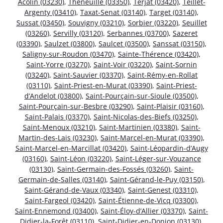
Acolin (03230)
,
Theneuille (03350)
,
Terjat (03420)
,
Teillet-
Argenty (03410)
,
Taxat-Senat (03140)
,
Target (03140)
,
Sussat (03450)
,
Souvigny (03210)
,
Sorbier (03220)
,
Seuillet
(03260)
,
Servilly (03120)
,
Serbannes (03700)
,
Sazeret
(03390)
,
Saulzet (03800)
,
Saulcet (03500)
,
Sanssat (03150)
,
Saligny-sur-Roudon (03470)
,
Sainte-Thérence (03420)
,
Saint-Yorre (03270)
,
Saint-Voir (03220)
,
Saint-Sornin
(03240)
,
Saint-Sauvier (03370)
,
Saint-Rémy-en-Rollat
(03110)
,
Saint-Priest-en-Murat (03390)
,
Saint-Priest-
d’Andelot (03800)
,
Saint-Pourçain-sur-Sioule (03500)
,
Saint-Pourçain-sur-Besbre (03290)
,
Saint-Plaisir (03160)
,
Saint-Palais (03370)
,
Saint-Nicolas-des-Biefs (03250)
,
Saint-Menoux (03210)
,
Saint-Martinien (03380)
,
Saint-
Martin-des-Lais (03230)
,
Saint-Marcel-en-Murat (03390)
,
Saint-Marcel-en-Marcillat (03420)
,
Saint-Léopardin-d’Augy
(03160)
,
Saint-Léon (03220)
,
Saint-Léger-sur-Vouzance
(03130)
,
Saint-Germain-des-Fossés (03260)
,
Saint-
Germain-de-Salles (03140)
,
Saint-Gérand-le-Puy (03150)
,
Saint-Gérand-de-Vaux (03340)
,
Saint-Genest (03310)
,
Saint-Fargeol (03420)
,
Saint-Étienne-de-Vicq (03300)
,
Saint-Ennemond (03400)
,
Saint-Éloy-d’Allier (03370)
,
Saint-
Didier-la-Forêt (03110)
,
Saint-Didier-en-Donjon (03130)
,