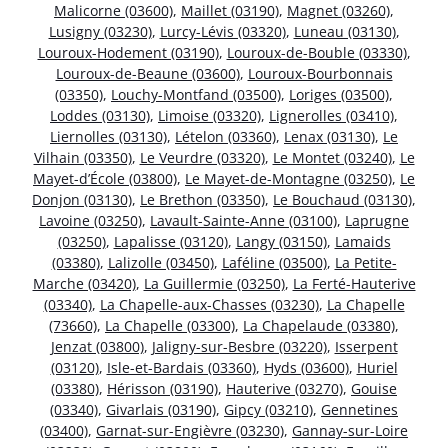
Malicorne (03600)
,
Maillet (03190)
,
Magnet (03260)
,
Lusigny (03230)
,
Lurcy-Lévis (03320)
,
Luneau (03130)
,
Louroux-Hodement (03190)
,
Louroux-de-Bouble (03330)
,
Louroux-de-Beaune (03600)
,
Louroux-Bourbonnais
(03350)
,
Louchy-Montfand (03500)
,
Loriges (03500)
,
Loddes (03130)
,
Limoise (03320)
,
Lignerolles (03410)
,
Liernolles (03130)
,
Lételon (03360)
,
Lenax (03130)
,
Le
Vilhain (03350)
,
Le Veurdre (03320)
,
Le Montet (03240)
,
Le
Mayet-d’École (03800)
,
Le Mayet-de-Montagne (03250)
,
Le
Donjon (03130)
,
Le Brethon (03350)
,
Le Bouchaud (03130)
,
Lavoine (03250)
,
Lavault-Sainte-Anne (03100)
,
Laprugne
(03250)
,
Lapalisse (03120)
,
Langy (03150)
,
Lamaids
(03380)
,
Lalizolle (03450)
,
Laféline (03500)
,
La Petite-
Marche (03420)
,
La Guillermie (03250)
,
La Ferté-Hauterive
(03340)
,
La Chapelle-aux-Chasses (03230)
,
La Chapelle
(73660)
,
La Chapelle (03300)
,
La Chapelaude (03380)
,
Jenzat (03800)
,
Jaligny-sur-Besbre (03220)
,
Isserpent
(03120)
,
Isle-et-Bardais (03360)
,
Hyds (03600)
,
Huriel
(03380)
,
Hérisson (03190)
,
Hauterive (03270)
,
Gouise
(03340)
,
Givarlais (03190)
,
Gipcy (03210)
,
Gennetines
(03400)
,
Garnat-sur-Engièvre (03230)
,
Gannay-sur-Loire