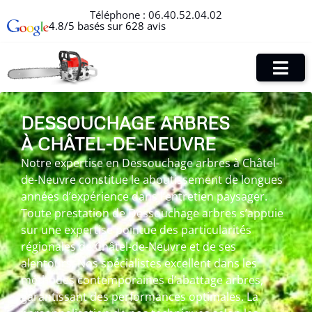
Téléphone :
06.40.52.04.02
4.8/5 basés sur 628 avis
DESSOUCHAGE ARBRES
À CHÂTEL-DE-NEUVRE
Notre expertise en Dessouchage arbres à Châtel-
de-Neuvre constitue le aboutissement de longues
années d’expérience dans l’entretien paysager.
Toute prestation de Dessouchage arbres s’appuie
sur une expertise pointue des particularités
régionales de Châtel-de-Neuvre et de ses
alentours. Nos spécialistes excellent dans les
méthodes contemporaines d’abattage arbres,
garantissant des performances optimales. La