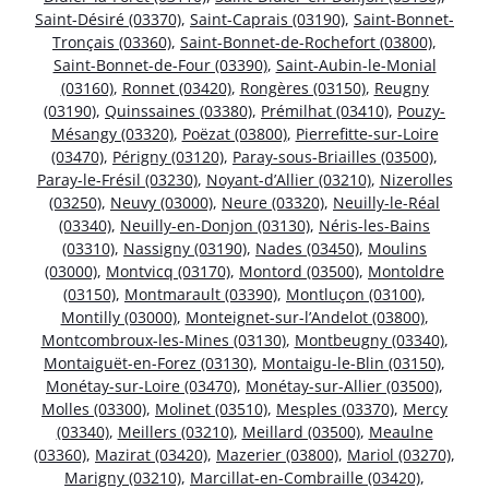
Saint-Désiré (03370)
,
Saint-Caprais (03190)
,
Saint-Bonnet-
Tronçais (03360)
,
Saint-Bonnet-de-Rochefort (03800)
,
Saint-Bonnet-de-Four (03390)
,
Saint-Aubin-le-Monial
(03160)
,
Ronnet (03420)
,
Rongères (03150)
,
Reugny
(03190)
,
Quinssaines (03380)
,
Prémilhat (03410)
,
Pouzy-
Mésangy (03320)
,
Poëzat (03800)
,
Pierrefitte-sur-Loire
(03470)
,
Périgny (03120)
,
Paray-sous-Briailles (03500)
,
Paray-le-Frésil (03230)
,
Noyant-d’Allier (03210)
,
Nizerolles
(03250)
,
Neuvy (03000)
,
Neure (03320)
,
Neuilly-le-Réal
(03340)
,
Neuilly-en-Donjon (03130)
,
Néris-les-Bains
(03310)
,
Nassigny (03190)
,
Nades (03450)
,
Moulins
(03000)
,
Montvicq (03170)
,
Montord (03500)
,
Montoldre
(03150)
,
Montmarault (03390)
,
Montluçon (03100)
,
Montilly (03000)
,
Monteignet-sur-l’Andelot (03800)
,
Montcombroux-les-Mines (03130)
,
Montbeugny (03340)
,
Montaiguët-en-Forez (03130)
,
Montaigu-le-Blin (03150)
,
Monétay-sur-Loire (03470)
,
Monétay-sur-Allier (03500)
,
Molles (03300)
,
Molinet (03510)
,
Mesples (03370)
,
Mercy
(03340)
,
Meillers (03210)
,
Meillard (03500)
,
Meaulne
(03360)
,
Mazirat (03420)
,
Mazerier (03800)
,
Mariol (03270)
,
Marigny (03210)
,
Marcillat-en-Combraille (03420)
,