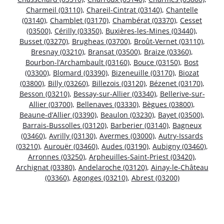
Charmeil (03110)
,
Chareil-Cintrat (03140)
,
Chantelle
(03140)
,
Chamblet (03170)
,
Chambérat (03370)
,
Cesset
(03500)
,
Cérilly (03350)
,
Buxières-les-Mines (03440)
,
Busset (03270)
,
Brugheas (03700)
,
Broût-Vernet (03110)
,
Bresnay (03210)
,
Bransat (03500)
,
Braize (03360)
,
Bourbon-l’Archambault (03160)
,
Bouce (03150)
,
Bost
(03300)
,
Blomard (03390)
,
Bizeneuille (03170)
,
Biozat
(03800)
,
Billy (03260)
,
Billezois (03120)
,
Bézenet (03170)
,
Besson (03210)
,
Bessay-sur-Allier (03340)
,
Bellerive-sur-
Allier (03700)
,
Bellenaves (03330)
,
Bègues (03800)
,
Beaune-d’Allier (03390)
,
Beaulon (03230)
,
Bayet (03500)
,
Barrais-Bussolles (03120)
,
Barberier (03140)
,
Bagneux
(03460)
,
Avrilly (03130)
,
Avermes (03000)
,
Autry-Issards
(03210)
,
Aurouër (03460)
,
Audes (03190)
,
Aubigny (03460)
,
Arronnes (03250)
,
Arpheuilles-Saint-Priest (03420)
,
Archignat (03380)
,
Andelaroche (03120)
,
Ainay-le-Château
(03360)
,
Agonges (03210)
,
Abrest (03200)