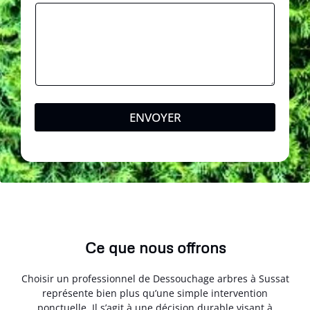
n
e
*
ENVOYER
Ce que nous offrons
Choisir un professionnel de Dessouchage arbres à Sussat
représente bien plus qu’une simple intervention
ponctuelle. Il s’agit à une décision durable visant à