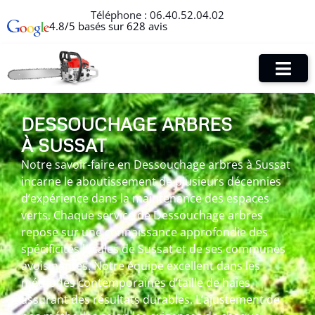
Téléphone :
06.40.52.04.02
4.8/5 basés sur 628 avis
DESSOUCHAGE ARBRES
À SUSSAT
Notre savoir-faire en Dessouchage arbres à Sussat
incarne le aboutissement de plusieurs décennies
d’expérience dans la maintenance des espaces
verts. Chaque service de Dessouchage arbres
repose sur une connaissance approfondie des
spécificités locales de Sussat et de ses communes
avoisinantes. Notre équipe excellent dans les
méthodes contemporaines d’taille de haies,
assurant des résultats durables. L’ajustement de