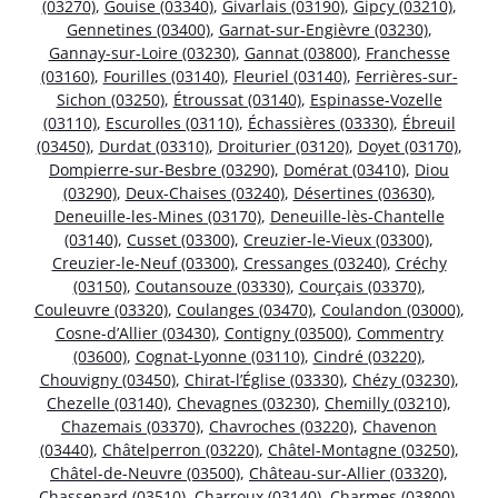
(03270)
,
Gouise (03340)
,
Givarlais (03190)
,
Gipcy (03210)
,
Gennetines (03400)
,
Garnat-sur-Engièvre (03230)
,
Gannay-sur-Loire (03230)
,
Gannat (03800)
,
Franchesse
(03160)
,
Fourilles (03140)
,
Fleuriel (03140)
,
Ferrières-sur-
Sichon (03250)
,
Étroussat (03140)
,
Espinasse-Vozelle
(03110)
,
Escurolles (03110)
,
Échassières (03330)
,
Ébreuil
(03450)
,
Durdat (03310)
,
Droiturier (03120)
,
Doyet (03170)
,
Dompierre-sur-Besbre (03290)
,
Domérat (03410)
,
Diou
(03290)
,
Deux-Chaises (03240)
,
Désertines (03630)
,
Deneuille-les-Mines (03170)
,
Deneuille-lès-Chantelle
(03140)
,
Cusset (03300)
,
Creuzier-le-Vieux (03300)
,
Creuzier-le-Neuf (03300)
,
Cressanges (03240)
,
Créchy
(03150)
,
Coutansouze (03330)
,
Courçais (03370)
,
Couleuvre (03320)
,
Coulanges (03470)
,
Coulandon (03000)
,
Cosne-d’Allier (03430)
,
Contigny (03500)
,
Commentry
(03600)
,
Cognat-Lyonne (03110)
,
Cindré (03220)
,
Chouvigny (03450)
,
Chirat-l’Église (03330)
,
Chézy (03230)
,
Chezelle (03140)
,
Chevagnes (03230)
,
Chemilly (03210)
,
Chazemais (03370)
,
Chavroches (03220)
,
Chavenon
(03440)
,
Châtelperron (03220)
,
Châtel-Montagne (03250)
,
Châtel-de-Neuvre (03500)
,
Château-sur-Allier (03320)
,
Chassenard (03510)
,
Charroux (03140)
,
Charmes (03800)
,