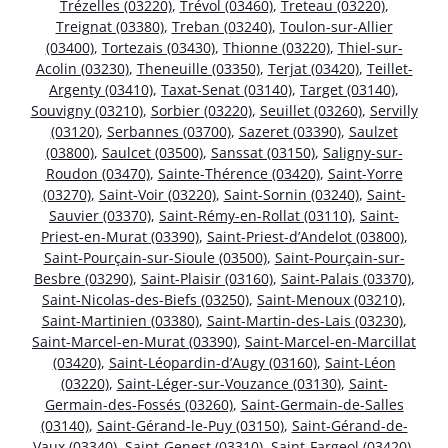
Trézelles (03220)
,
Trévol (03460)
,
Treteau (03220)
,
Treignat (03380)
,
Treban (03240)
,
Toulon-sur-Allier
(03400)
,
Tortezais (03430)
,
Thionne (03220)
,
Thiel-sur-
Acolin (03230)
,
Theneuille (03350)
,
Terjat (03420)
,
Teillet-
Argenty (03410)
,
Taxat-Senat (03140)
,
Target (03140)
,
Souvigny (03210)
,
Sorbier (03220)
,
Seuillet (03260)
,
Servilly
(03120)
,
Serbannes (03700)
,
Sazeret (03390)
,
Saulzet
(03800)
,
Saulcet (03500)
,
Sanssat (03150)
,
Saligny-sur-
Roudon (03470)
,
Sainte-Thérence (03420)
,
Saint-Yorre
(03270)
,
Saint-Voir (03220)
,
Saint-Sornin (03240)
,
Saint-
Sauvier (03370)
,
Saint-Rémy-en-Rollat (03110)
,
Saint-
Priest-en-Murat (03390)
,
Saint-Priest-d’Andelot (03800)
,
Saint-Pourçain-sur-Sioule (03500)
,
Saint-Pourçain-sur-
Besbre (03290)
,
Saint-Plaisir (03160)
,
Saint-Palais (03370)
,
Saint-Nicolas-des-Biefs (03250)
,
Saint-Menoux (03210)
,
Saint-Martinien (03380)
,
Saint-Martin-des-Lais (03230)
,
Saint-Marcel-en-Murat (03390)
,
Saint-Marcel-en-Marcillat
(03420)
,
Saint-Léopardin-d’Augy (03160)
,
Saint-Léon
(03220)
,
Saint-Léger-sur-Vouzance (03130)
,
Saint-
Germain-des-Fossés (03260)
,
Saint-Germain-de-Salles
(03140)
,
Saint-Gérand-le-Puy (03150)
,
Saint-Gérand-de-
Vaux (03340)
,
Saint-Genest (03310)
,
Saint-Fargeol (03420)
,