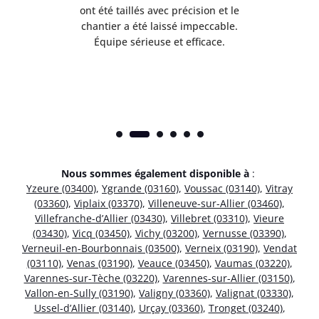
 mes
ont été taillés avec précision et le
dan
risé
chantier a été laissé impeccable.
donn
Équipe sérieuse et efficace.
Nous sommes également disponible à
:
Yzeure (03400)
,
Ygrande (03160)
,
Voussac (03140)
,
Vitray
(03360)
,
Viplaix (03370)
,
Villeneuve-sur-Allier (03460)
,
Villefranche-d’Allier (03430)
,
Villebret (03310)
,
Vieure
(03430)
,
Vicq (03450)
,
Vichy (03200)
,
Vernusse (03390)
,
Verneuil-en-Bourbonnais (03500)
,
Verneix (03190)
,
Vendat
(03110)
,
Venas (03190)
,
Veauce (03450)
,
Vaumas (03220)
,
Varennes-sur-Tèche (03220)
,
Varennes-sur-Allier (03150)
,
Vallon-en-Sully (03190)
,
Valigny (03360)
,
Valignat (03330)
,
Ussel-d’Allier (03140)
,
Urçay (03360)
,
Tronget (03240)
,