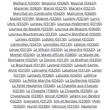
Meillard (03500)
,
Meaulne (03360)
,
Mazirat (03420)
,
Mazerier (03800)
,
Mariol (03270)
,
Marigny (03210)
,
Marcillat-en-Combraille (03420)
,
Malicorne (03600)
,
Maillet (03190)
,
Magnet (03260)
,
Lusigny (03230)
,
Lurcy-
Lévis (03320)
,
Luneau (03130)
,
Louroux-Hodement (03190)
,
Louroux-de-Bouble (03330)
,
Louroux-de-Beaune (03600)
,
Louroux-Bourbonnais (03350)
,
Louchy-Montfand (03500)
,
Loriges (03500)
,
Loddes (03130)
,
Limoise (03320)
,
Lignerolles (03410)
,
Liernolles (03130)
,
Lételon (03360)
,
Lenax (03130)
,
Le Vilhain (03350)
,
Le Veurdre (03320)
,
Le
Montet (03240)
,
Le Mayet-d’École (03800)
,
Le Mayet-de-
Montagne (03250)
,
Le Donjon (03130)
,
Le Brethon (03350)
,
Le Bouchaud (03130)
,
Lavoine (03250)
,
Lavault-Sainte-
Anne (03100)
,
Laprugne (03250)
,
Lapalisse (03120)
,
Langy
(03150)
,
Lamaids (03380)
,
Lalizolle (03450)
,
Laféline
(03500)
,
La Petite-Marche (03420)
,
La Guillermie (03250)
,
La Ferté-Hauterive (03340)
,
La Chapelle-aux-Chasses
(03230)
,
La Chapelle (73660)
,
La Chapelle (03300)
,
La
Chapelaude (03380)
,
Jenzat (03800)
,
Jaligny-sur-Besbre
(03220)
,
Isserpent (03120)
,
Isle-et-Bardais (03360)
,
Hyds
(03600)
,
Huriel (03380)
,
Hérisson (03190)
,
Hauterive