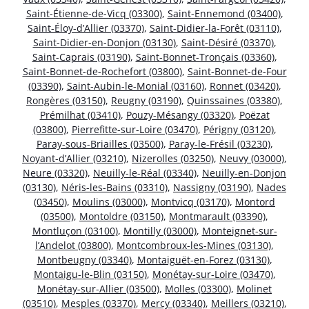
Saint-Étienne-de-Vicq (03300)
,
Saint-Ennemond (03400)
,
Saint-Éloy-d’Allier (03370)
,
Saint-Didier-la-Forêt (03110)
,
Saint-Didier-en-Donjon (03130)
,
Saint-Désiré (03370)
,
Saint-Caprais (03190)
,
Saint-Bonnet-Tronçais (03360)
,
Saint-Bonnet-de-Rochefort (03800)
,
Saint-Bonnet-de-Four
(03390)
,
Saint-Aubin-le-Monial (03160)
,
Ronnet (03420)
,
Rongères (03150)
,
Reugny (03190)
,
Quinssaines (03380)
,
Prémilhat (03410)
,
Pouzy-Mésangy (03320)
,
Poëzat
(03800)
,
Pierrefitte-sur-Loire (03470)
,
Périgny (03120)
,
Paray-sous-Briailles (03500)
,
Paray-le-Frésil (03230)
,
Noyant-d’Allier (03210)
,
Nizerolles (03250)
,
Neuvy (03000)
,
Neure (03320)
,
Neuilly-le-Réal (03340)
,
Neuilly-en-Donjon
(03130)
,
Néris-les-Bains (03310)
,
Nassigny (03190)
,
Nades
(03450)
,
Moulins (03000)
,
Montvicq (03170)
,
Montord
(03500)
,
Montoldre (03150)
,
Montmarault (03390)
,
Montluçon (03100)
,
Montilly (03000)
,
Monteignet-sur-
l’Andelot (03800)
,
Montcombroux-les-Mines (03130)
,
Montbeugny (03340)
,
Montaiguët-en-Forez (03130)
,
Montaigu-le-Blin (03150)
,
Monétay-sur-Loire (03470)
,
Monétay-sur-Allier (03500)
,
Molles (03300)
,
Molinet
(03510)
,
Mesples (03370)
,
Mercy (03340)
,
Meillers (03210)
,