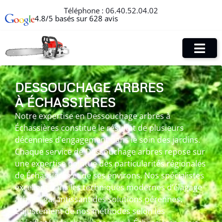
Téléphone :
06.40.52.04.02
4.8/5 basés sur 628 avis
DESSOUCHAGE ARBRES
À ÉCHASSIÈRES
Notre expertise en Dessouchage arbres à
Échassières constitue le résultat de plusieurs
décennies d’engagement dans le soin des jardins.
Chaque service de Dessouchage arbres repose sur
une expertise pointue des particularités régionales
de Échassières et de ses environs. Nos spécialistes
excellent dans les techniques modernes d’élagage
arbres, garantissant des solutions pérennes.
L’ajustement de nos méthodes selon les