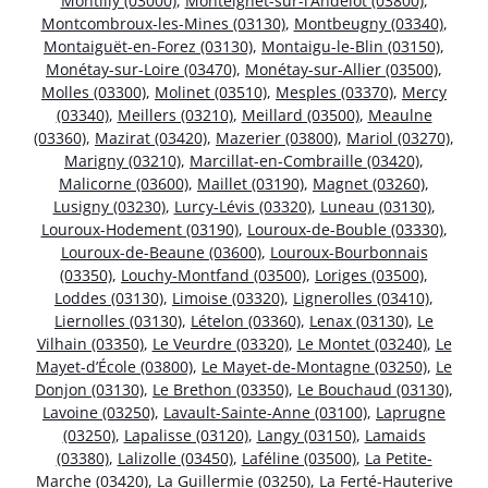
Montilly (03000)
,
Monteignet-sur-l’Andelot (03800)
,
Montcombroux-les-Mines (03130)
,
Montbeugny (03340)
,
Montaiguët-en-Forez (03130)
,
Montaigu-le-Blin (03150)
,
Monétay-sur-Loire (03470)
,
Monétay-sur-Allier (03500)
,
Molles (03300)
,
Molinet (03510)
,
Mesples (03370)
,
Mercy
(03340)
,
Meillers (03210)
,
Meillard (03500)
,
Meaulne
(03360)
,
Mazirat (03420)
,
Mazerier (03800)
,
Mariol (03270)
,
Marigny (03210)
,
Marcillat-en-Combraille (03420)
,
Malicorne (03600)
,
Maillet (03190)
,
Magnet (03260)
,
Lusigny (03230)
,
Lurcy-Lévis (03320)
,
Luneau (03130)
,
Louroux-Hodement (03190)
,
Louroux-de-Bouble (03330)
,
Louroux-de-Beaune (03600)
,
Louroux-Bourbonnais
(03350)
,
Louchy-Montfand (03500)
,
Loriges (03500)
,
Loddes (03130)
,
Limoise (03320)
,
Lignerolles (03410)
,
Liernolles (03130)
,
Lételon (03360)
,
Lenax (03130)
,
Le
Vilhain (03350)
,
Le Veurdre (03320)
,
Le Montet (03240)
,
Le
Mayet-d’École (03800)
,
Le Mayet-de-Montagne (03250)
,
Le
Donjon (03130)
,
Le Brethon (03350)
,
Le Bouchaud (03130)
,
Lavoine (03250)
,
Lavault-Sainte-Anne (03100)
,
Laprugne
(03250)
,
Lapalisse (03120)
,
Langy (03150)
,
Lamaids
(03380)
,
Lalizolle (03450)
,
Laféline (03500)
,
La Petite-
Marche (03420)
,
La Guillermie (03250)
,
La Ferté-Hauterive