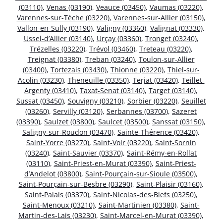
(03110)
,
Venas (03190)
,
Veauce (03450)
,
Vaumas (03220)
,
Varennes-sur-Tèche (03220)
,
Varennes-sur-Allier (03150)
,
Vallon-en-Sully (03190)
,
Valigny (03360)
,
Valignat (03330)
,
Ussel-d’Allier (03140)
,
Urçay (03360)
,
Tronget (03240)
,
Trézelles (03220)
,
Trévol (03460)
,
Treteau (03220)
,
Treignat (03380)
,
Treban (03240)
,
Toulon-sur-Allier
(03400)
,
Tortezais (03430)
,
Thionne (03220)
,
Thiel-sur-
Acolin (03230)
,
Theneuille (03350)
,
Terjat (03420)
,
Teillet-
Argenty (03410)
,
Taxat-Senat (03140)
,
Target (03140)
,
Sussat (03450)
,
Souvigny (03210)
,
Sorbier (03220)
,
Seuillet
(03260)
,
Servilly (03120)
,
Serbannes (03700)
,
Sazeret
(03390)
,
Saulzet (03800)
,
Saulcet (03500)
,
Sanssat (03150)
,
Saligny-sur-Roudon (03470)
,
Sainte-Thérence (03420)
,
Saint-Yorre (03270)
,
Saint-Voir (03220)
,
Saint-Sornin
(03240)
,
Saint-Sauvier (03370)
,
Saint-Rémy-en-Rollat
(03110)
,
Saint-Priest-en-Murat (03390)
,
Saint-Priest-
d’Andelot (03800)
,
Saint-Pourçain-sur-Sioule (03500)
,
Saint-Pourçain-sur-Besbre (03290)
,
Saint-Plaisir (03160)
,
Saint-Palais (03370)
,
Saint-Nicolas-des-Biefs (03250)
,
Saint-Menoux (03210)
,
Saint-Martinien (03380)
,
Saint-
Martin-des-Lais (03230)
,
Saint-Marcel-en-Murat (03390)
,