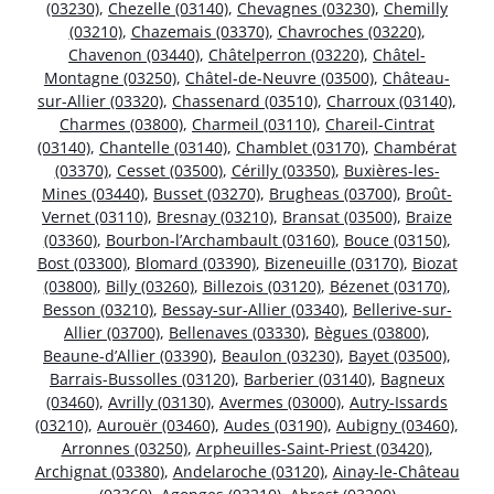
(03230)
,
Chezelle (03140)
,
Chevagnes (03230)
,
Chemilly
(03210)
,
Chazemais (03370)
,
Chavroches (03220)
,
Chavenon (03440)
,
Châtelperron (03220)
,
Châtel-
Montagne (03250)
,
Châtel-de-Neuvre (03500)
,
Château-
sur-Allier (03320)
,
Chassenard (03510)
,
Charroux (03140)
,
Charmes (03800)
,
Charmeil (03110)
,
Chareil-Cintrat
(03140)
,
Chantelle (03140)
,
Chamblet (03170)
,
Chambérat
(03370)
,
Cesset (03500)
,
Cérilly (03350)
,
Buxières-les-
Mines (03440)
,
Busset (03270)
,
Brugheas (03700)
,
Broût-
Vernet (03110)
,
Bresnay (03210)
,
Bransat (03500)
,
Braize
(03360)
,
Bourbon-l’Archambault (03160)
,
Bouce (03150)
,
Bost (03300)
,
Blomard (03390)
,
Bizeneuille (03170)
,
Biozat
(03800)
,
Billy (03260)
,
Billezois (03120)
,
Bézenet (03170)
,
Besson (03210)
,
Bessay-sur-Allier (03340)
,
Bellerive-sur-
Allier (03700)
,
Bellenaves (03330)
,
Bègues (03800)
,
Beaune-d’Allier (03390)
,
Beaulon (03230)
,
Bayet (03500)
,
Barrais-Bussolles (03120)
,
Barberier (03140)
,
Bagneux
(03460)
,
Avrilly (03130)
,
Avermes (03000)
,
Autry-Issards
(03210)
,
Aurouër (03460)
,
Audes (03190)
,
Aubigny (03460)
,
Arronnes (03250)
,
Arpheuilles-Saint-Priest (03420)
,
Archignat (03380)
,
Andelaroche (03120)
,
Ainay-le-Château