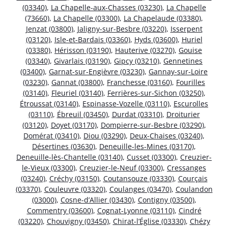
(03340)
,
La Chapelle-aux-Chasses (03230)
,
La Chapelle
(73660)
,
La Chapelle (03300)
,
La Chapelaude (03380)
,
Jenzat (03800)
,
Jaligny-sur-Besbre (03220)
,
Isserpent
(03120)
,
Isle-et-Bardais (03360)
,
Hyds (03600)
,
Huriel
(03380)
,
Hérisson (03190)
,
Hauterive (03270)
,
Gouise
(03340)
,
Givarlais (03190)
,
Gipcy (03210)
,
Gennetines
(03400)
,
Garnat-sur-Engièvre (03230)
,
Gannay-sur-Loire
(03230)
,
Gannat (03800)
,
Franchesse (03160)
,
Fourilles
(03140)
,
Fleuriel (03140)
,
Ferrières-sur-Sichon (03250)
,
Étroussat (03140)
,
Espinasse-Vozelle (03110)
,
Escurolles
(03110)
,
Ébreuil (03450)
,
Durdat (03310)
,
Droiturier
(03120)
,
Doyet (03170)
,
Dompierre-sur-Besbre (03290)
,
Domérat (03410)
,
Diou (03290)
,
Deux-Chaises (03240)
,
Désertines (03630)
,
Deneuille-les-Mines (03170)
,
Deneuille-lès-Chantelle (03140)
,
Cusset (03300)
,
Creuzier-
le-Vieux (03300)
,
Creuzier-le-Neuf (03300)
,
Cressanges
(03240)
,
Créchy (03150)
,
Coutansouze (03330)
,
Courçais
(03370)
,
Couleuvre (03320)
,
Coulanges (03470)
,
Coulandon
(03000)
,
Cosne-d’Allier (03430)
,
Contigny (03500)
,
Commentry (03600)
,
Cognat-Lyonne (03110)
,
Cindré
(03220)
,
Chouvigny (03450)
,
Chirat-l’Église (03330)
,
Chézy