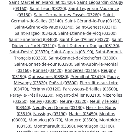
Saint-Marcel-en-Marcillat (03420)
,
Saint-Léopardin-d’Augy
(03160)
,
Saint-Léon (03220)
,
Saint-Léger-sur-Vouzance
(03130)
,
Saint-Germain-des-Fossés (03260)
,
Saint-
Germain-de-Salles (03140)
,
Saint-Gérand-le-Puy (03150)
,
Saint-Gérand-de-Vaux (03340)
,
Saint-Genest (03310)
,
Saint-Fargeol (03420)
,
Saint-Étienne-de-Vicq (03300)
,
Saint-Ennemond (03400)
,
Saint-Éloy-d’Allier (03370)
,
Saint-
Didier-la-Forêt (03110)
,
Saint-Didier-en-Donjon (03130)
,
Saint-Désiré (03370)
,
Saint-Caprais (03190)
,
Saint-Bonnet-
Tronçais (03360)
,
Saint-Bonnet-de-Rochefort (03800)
,
Saint-Bonnet-de-Four (03390)
,
Saint-Aubin-le-Monial
(03160)
,
Ronnet (03420)
,
Rongères (03150)
,
Reugny
(03190)
,
Quinssaines (03380)
,
Prémilhat (03410)
,
Pouzy-
Mésangy (03320)
,
Poëzat (03800)
,
Pierrefitte-sur-Loire
(03470)
,
Périgny (03120)
,
Paray-sous-Briailles (03500)
,
Paray-le-Frésil (03230)
,
Noyant-d’Allier (03210)
,
Nizerolles
(03250)
,
Neuvy (03000)
,
Neure (03320)
,
Neuilly-le-Réal
(03340)
,
Neuilly-en-Donjon (03130)
,
Néris-les-Bains
(03310)
,
Nassigny (03190)
,
Nades (03450)
,
Moulins
(03000)
,
Montvicq (03170)
,
Montord (03500)
,
Montoldre
(03150)
,
Montmarault (03390)
,
Montluçon (03100)
,