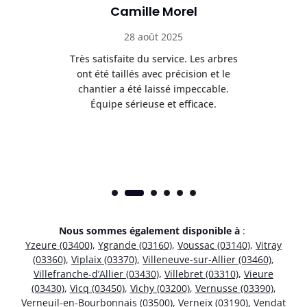
Camille Morel
28 août 2025
Très satisfaite du service. Les arbres
E
 mes
ont été taillés avec précision et le
dan
risé
chantier a été laissé impeccable.
donn
Équipe sérieuse et efficace.
Nous sommes également disponible à
:
Yzeure (03400)
,
Ygrande (03160)
,
Voussac (03140)
,
Vitray
(03360)
,
Viplaix (03370)
,
Villeneuve-sur-Allier (03460)
,
Villefranche-d’Allier (03430)
,
Villebret (03310)
,
Vieure
(03430)
,
Vicq (03450)
,
Vichy (03200)
,
Vernusse (03390)
,
Verneuil-en-Bourbonnais (03500)
,
Verneix (03190)
,
Vendat