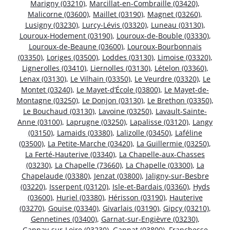
Marigny (03210)
,
Marcillat-en-Combraille (03420)
,
Malicorne (03600)
,
Maillet (03190)
,
Magnet (03260)
,
Lusigny (03230)
,
Lurcy-Lévis (03320)
,
Luneau (03130)
,
Louroux-Hodement (03190)
,
Louroux-de-Bouble (03330)
,
Louroux-de-Beaune (03600)
,
Louroux-Bourbonnais
(03350)
,
Loriges (03500)
,
Loddes (03130)
,
Limoise (03320)
,
Lignerolles (03410)
,
Liernolles (03130)
,
Lételon (03360)
,
Lenax (03130)
,
Le Vilhain (03350)
,
Le Veurdre (03320)
,
Le
Montet (03240)
,
Le Mayet-d’École (03800)
,
Le Mayet-de-
Montagne (03250)
,
Le Donjon (03130)
,
Le Brethon (03350)
,
Le Bouchaud (03130)
,
Lavoine (03250)
,
Lavault-Sainte-
Anne (03100)
,
Laprugne (03250)
,
Lapalisse (03120)
,
Langy
(03150)
,
Lamaids (03380)
,
Lalizolle (03450)
,
Laféline
(03500)
,
La Petite-Marche (03420)
,
La Guillermie (03250)
,
La Ferté-Hauterive (03340)
,
La Chapelle-aux-Chasses
(03230)
,
La Chapelle (73660)
,
La Chapelle (03300)
,
La
Chapelaude (03380)
,
Jenzat (03800)
,
Jaligny-sur-Besbre
(03220)
,
Isserpent (03120)
,
Isle-et-Bardais (03360)
,
Hyds
(03600)
,
Huriel (03380)
,
Hérisson (03190)
,
Hauterive
(03270)
,
Gouise (03340)
,
Givarlais (03190)
,
Gipcy (03210)
,
Gennetines (03400)
,
Garnat-sur-Engièvre (03230)
,
Gannay-sur-Loire (03230)
,
Gannat (03800)
,
Franchesse