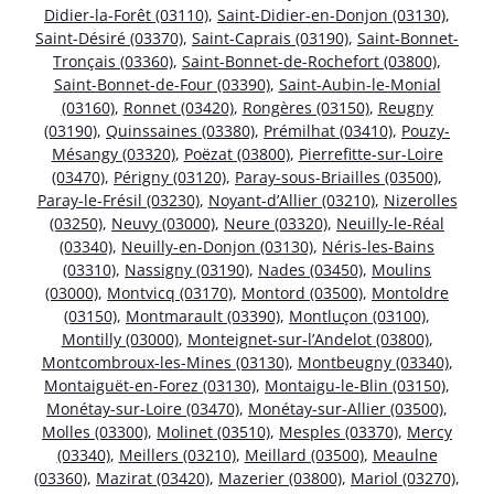
Didier-la-Forêt (03110)
,
Saint-Didier-en-Donjon (03130)
,
Saint-Désiré (03370)
,
Saint-Caprais (03190)
,
Saint-Bonnet-
Tronçais (03360)
,
Saint-Bonnet-de-Rochefort (03800)
,
Saint-Bonnet-de-Four (03390)
,
Saint-Aubin-le-Monial
(03160)
,
Ronnet (03420)
,
Rongères (03150)
,
Reugny
(03190)
,
Quinssaines (03380)
,
Prémilhat (03410)
,
Pouzy-
Mésangy (03320)
,
Poëzat (03800)
,
Pierrefitte-sur-Loire
(03470)
,
Périgny (03120)
,
Paray-sous-Briailles (03500)
,
Paray-le-Frésil (03230)
,
Noyant-d’Allier (03210)
,
Nizerolles
(03250)
,
Neuvy (03000)
,
Neure (03320)
,
Neuilly-le-Réal
(03340)
,
Neuilly-en-Donjon (03130)
,
Néris-les-Bains
(03310)
,
Nassigny (03190)
,
Nades (03450)
,
Moulins
(03000)
,
Montvicq (03170)
,
Montord (03500)
,
Montoldre
(03150)
,
Montmarault (03390)
,
Montluçon (03100)
,
Montilly (03000)
,
Monteignet-sur-l’Andelot (03800)
,
Montcombroux-les-Mines (03130)
,
Montbeugny (03340)
,
Montaiguët-en-Forez (03130)
,
Montaigu-le-Blin (03150)
,
Monétay-sur-Loire (03470)
,
Monétay-sur-Allier (03500)
,
Molles (03300)
,
Molinet (03510)
,
Mesples (03370)
,
Mercy
(03340)
,
Meillers (03210)
,
Meillard (03500)
,
Meaulne
(03360)
,
Mazirat (03420)
,
Mazerier (03800)
,
Mariol (03270)
,