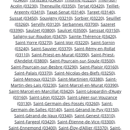
Acolin (03230)
,
Theneuille (03350)
,
Terjat (03420)
,
Teillet-
Argenty (03410)
,
Taxat-Senat (03140)
,
Target (03140)
,
Sussat (03450)
,
Souvigny (03210)
,
Sorbier (03220)
,
Seuillet
(03260)
,
Servilly (03120)
,
Serbannes (03700)
,
Sazeret
(03390)
,
Saulzet (03800)
,
Saulcet (03500)
,
Sanssat (03150)
,
Saligny-sur-Roudon (03470)
,
Sainte-Thérence (03420)
,
Saint-Yorre (03270)
,
Saint-Voir (03220)
,
Saint-Sornin
(03240)
,
Saint-Sauvier (03370)
,
Saint-Rémy-en-Rollat
(03110)
,
Saint-Priest-en-Murat (03390)
,
Saint-Priest-
d’Andelot (03800)
,
Saint-Pourçain-sur-Sioule (03500)
,
Saint-Pourçain-sur-Besbre (03290)
,
Saint-Plaisir (03160)
,
Saint-Palais (03370)
,
Saint-Nicolas-des-Biefs (03250)
,
Saint-Menoux (03210)
,
Saint-Martinien (03380)
,
Saint-
Martin-des-Lais (03230)
,
Saint-Marcel-en-Murat (03390)
,
Saint-Marcel-en-Marcillat (03420)
,
Saint-Léopardin-d’Augy
(03160)
,
Saint-Léon (03220)
,
Saint-Léger-sur-Vouzance
(03130)
,
Saint-Germain-des-Fossés (03260)
,
Saint-
Germain-de-Salles (03140)
,
Saint-Gérand-le-Puy (03150)
,
Saint-Gérand-de-Vaux (03340)
,
Saint-Genest (03310)
,
Saint-Fargeol (03420)
,
Saint-Étienne-de-Vicq (03300)
,
Saint-Ennemond (03400)
,
Saint-Éloy-d’Allier (03370)
,
Saint-