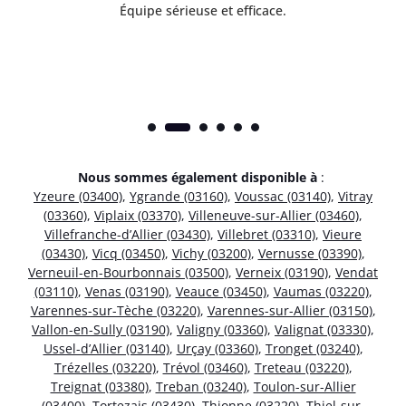
Équipe sérieuse et efficace.
Nous sommes également disponible à
:
Yzeure (03400)
,
Ygrande (03160)
,
Voussac (03140)
,
Vitray
(03360)
,
Viplaix (03370)
,
Villeneuve-sur-Allier (03460)
,
Villefranche-d’Allier (03430)
,
Villebret (03310)
,
Vieure
(03430)
,
Vicq (03450)
,
Vichy (03200)
,
Vernusse (03390)
,
Verneuil-en-Bourbonnais (03500)
,
Verneix (03190)
,
Vendat
(03110)
,
Venas (03190)
,
Veauce (03450)
,
Vaumas (03220)
,
Varennes-sur-Tèche (03220)
,
Varennes-sur-Allier (03150)
,
Vallon-en-Sully (03190)
,
Valigny (03360)
,
Valignat (03330)
,
Ussel-d’Allier (03140)
,
Urçay (03360)
,
Tronget (03240)
,
Trézelles (03220)
,
Trévol (03460)
,
Treteau (03220)
,
Treignat (03380)
,
Treban (03240)
,
Toulon-sur-Allier
(03400)
,
Tortezais (03430)
,
Thionne (03220)
,
Thiel-sur-