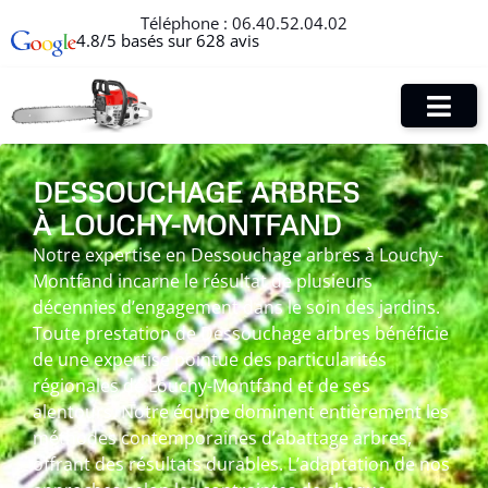
Téléphone :
06.40.52.04.02
4.8/5 basés sur 628 avis
DESSOUCHAGE ARBRES
À LOUCHY-MONTFAND
Notre expertise en Dessouchage arbres à Louchy-
Montfand incarne le résultat de plusieurs
décennies d’engagement dans le soin des jardins.
Toute prestation de Dessouchage arbres bénéficie
de une expertise pointue des particularités
régionales de Louchy-Montfand et de ses
alentours. Notre équipe dominent entièrement les
méthodes contemporaines d’abattage arbres,
offrant des résultats durables. L’adaptation de nos