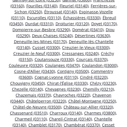
(03160)
,
Fourilles (03140)
,
Fleuriel (03140)
,
Ferrières-sur-
Sichon (03250)
,
Étroussat (03140)
,
Espinasse-Vozelle
(03110)
,
Escurolles (03110)
,
Échassières (03330)
,
Ébreuil
(03450)
,
Durdat (03310)
,
Droiturier (03120)
,
Doyet (03170)
,
Dompierre-sur-Besbre (03290)
,
Domérat (03410)
,
Diou
(03290)
,
Deux-Chaises (03240)
,
Désertines (03630)
,
Deneuille-les-Mines (03170)
,
Deneuille-lès-Chantelle
(03140)
,
Cusset (03300)
,
Creuzier-le-Vieux (03300)
,
Creuzier-le-Neuf (03300)
,
Cressanges (03240)
,
Créchy
(03150)
,
Coutansouze (03330)
,
Courçais (03370)
,
Couleuvre (03320)
,
Coulanges (03470)
,
Coulandon (03000)
,
Cosne-d’Allier (03430)
,
Contigny (03500)
,
Commentry
(03600)
,
Cognat-Lyonne (03110)
,
Cindré (03220)
,
Chouvigny (03450)
,
Chirat-l’Église (03330)
,
Chézy (03230)
,
Chezelle (03140)
,
Chevagnes (03230)
,
Chemilly (03210)
,
Chazemais (03370)
,
Chavroches (03220)
,
Chavenon
(03440)
,
Châtelperron (03220)
,
Châtel-Montagne (03250)
,
Châtel-de-Neuvre (03500)
,
Château-sur-Allier (03320)
,
Chassenard (03510)
,
Charroux (03140)
,
Charmes (03800)
,
Charmeil (03110)
,
Chareil-Cintrat (03140)
,
Chantelle
(03140)
,
Chamblet (03170)
,
Chambérat (03370)
,
Cesset