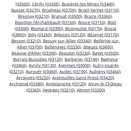
(03500)
,
Cérilly (03350)
,
Buxières-les-Mines (03440)
,
Busset (03270)
,
Brugheas (03700)
,
Broût-Vernet (03110)
,
Bresnay (03210)
,
Bransat (03500)
,
Braize (03360)
,
Bourbon-l’Archambault (03160)
,
Bouce (03150)
,
Bost
(03300)
,
Blomard (03390)
,
Bizeneuille (03170)
,
Biozat
(03800)
,
Billy (03260)
,
Billezois (03120)
,
Bézenet (03170)
,
Besson (03210)
,
Bessay-sur-Allier (03340)
,
Bellerive-sur-
Allier (03700)
,
Bellenaves (03330)
,
Bègues (03800)
,
Beaune-d’Allier (03390)
,
Beaulon (03230)
,
Bayet (03500)
,
Barrais-Bussolles (03120)
,
Barberier (03140)
,
Bagneux
(03460)
,
Avrilly (03130)
,
Avermes (03000)
,
Autry-Issards
(03210)
,
Aurouër (03460)
,
Audes (03190)
,
Aubigny (03460)
,
Arronnes (03250)
,
Arpheuilles-Saint-Priest (03420)
,
Archignat (03380)
,
Andelaroche (03120)
,
Ainay-le-Château
(03360)
,
Agonges (03210)
,
Abrest (03200)