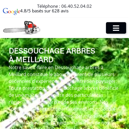
Téléphone :
06.40.52.04.02
4.8/5 basés sur 628 avis
DESSOUCHAGE ARBRES
À MEILLARD
Notre savoir-faire en Dessouchage arbres à
Meillard constitue le aboutissement de plusieurs
décennies d’expérience dans l’entretien paysager.
Toute prestation de Dessouchage arbres bénéficie
de une maîtrise complète des particularités
régionales de Meillard et de ses environs. Nos
spécialistes maîtrisent parfaitement les procédés
actuels d’rognage de souches, garantissant des
résultats durables. La personnalisation de nos