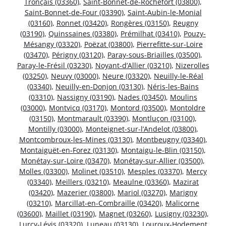
Tronçais (03360)
,
Saint-Bonnet-de-Rochefort (03800)
,
Saint-Bonnet-de-Four (03390)
,
Saint-Aubin-le-Monial
(03160)
,
Ronnet (03420)
,
Rongères (03150)
,
Reugny
(03190)
,
Quinssaines (03380)
,
Prémilhat (03410)
,
Pouzy-
Mésangy (03320)
,
Poëzat (03800)
,
Pierrefitte-sur-Loire
(03470)
,
Périgny (03120)
,
Paray-sous-Briailles (03500)
,
Paray-le-Frésil (03230)
,
Noyant-d’Allier (03210)
,
Nizerolles
(03250)
,
Neuvy (03000)
,
Neure (03320)
,
Neuilly-le-Réal
(03340)
,
Neuilly-en-Donjon (03130)
,
Néris-les-Bains
(03310)
,
Nassigny (03190)
,
Nades (03450)
,
Moulins
(03000)
,
Montvicq (03170)
,
Montord (03500)
,
Montoldre
(03150)
,
Montmarault (03390)
,
Montluçon (03100)
,
Montilly (03000)
,
Monteignet-sur-l’Andelot (03800)
,
Montcombroux-les-Mines (03130)
,
Montbeugny (03340)
,
Montaiguët-en-Forez (03130)
,
Montaigu-le-Blin (03150)
,
Monétay-sur-Loire (03470)
,
Monétay-sur-Allier (03500)
,
Molles (03300)
,
Molinet (03510)
,
Mesples (03370)
,
Mercy
(03340)
,
Meillers (03210)
,
Meaulne (03360)
,
Mazirat
(03420)
,
Mazerier (03800)
,
Mariol (03270)
,
Marigny
(03210)
,
Marcillat-en-Combraille (03420)
,
Malicorne
(03600)
,
Maillet (03190)
,
Magnet (03260)
,
Lusigny (03230)
,
Lurcy-Lévis (03320)
,
Luneau (03130)
,
Louroux-Hodement