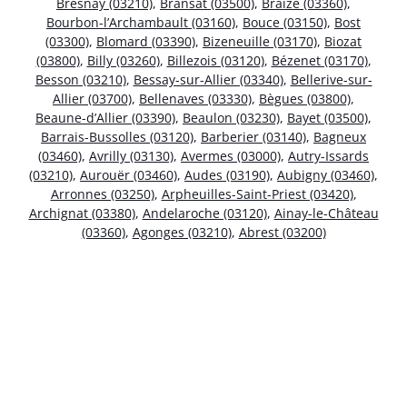
Bresnay (03210)
,
Bransat (03500)
,
Braize (03360)
,
Bourbon-l’Archambault (03160)
,
Bouce (03150)
,
Bost
(03300)
,
Blomard (03390)
,
Bizeneuille (03170)
,
Biozat
(03800)
,
Billy (03260)
,
Billezois (03120)
,
Bézenet (03170)
,
Besson (03210)
,
Bessay-sur-Allier (03340)
,
Bellerive-sur-
Allier (03700)
,
Bellenaves (03330)
,
Bègues (03800)
,
Beaune-d’Allier (03390)
,
Beaulon (03230)
,
Bayet (03500)
,
Barrais-Bussolles (03120)
,
Barberier (03140)
,
Bagneux
(03460)
,
Avrilly (03130)
,
Avermes (03000)
,
Autry-Issards
(03210)
,
Aurouër (03460)
,
Audes (03190)
,
Aubigny (03460)
,
Arronnes (03250)
,
Arpheuilles-Saint-Priest (03420)
,
Archignat (03380)
,
Andelaroche (03120)
,
Ainay-le-Château
(03360)
,
Agonges (03210)
,
Abrest (03200)