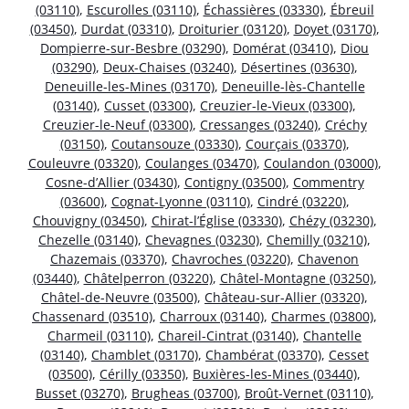
(03110)
,
Escurolles (03110)
,
Échassières (03330)
,
Ébreuil
(03450)
,
Durdat (03310)
,
Droiturier (03120)
,
Doyet (03170)
,
Dompierre-sur-Besbre (03290)
,
Domérat (03410)
,
Diou
(03290)
,
Deux-Chaises (03240)
,
Désertines (03630)
,
Deneuille-les-Mines (03170)
,
Deneuille-lès-Chantelle
(03140)
,
Cusset (03300)
,
Creuzier-le-Vieux (03300)
,
Creuzier-le-Neuf (03300)
,
Cressanges (03240)
,
Créchy
(03150)
,
Coutansouze (03330)
,
Courçais (03370)
,
Couleuvre (03320)
,
Coulanges (03470)
,
Coulandon (03000)
,
Cosne-d’Allier (03430)
,
Contigny (03500)
,
Commentry
(03600)
,
Cognat-Lyonne (03110)
,
Cindré (03220)
,
Chouvigny (03450)
,
Chirat-l’Église (03330)
,
Chézy (03230)
,
Chezelle (03140)
,
Chevagnes (03230)
,
Chemilly (03210)
,
Chazemais (03370)
,
Chavroches (03220)
,
Chavenon
(03440)
,
Châtelperron (03220)
,
Châtel-Montagne (03250)
,
Châtel-de-Neuvre (03500)
,
Château-sur-Allier (03320)
,
Chassenard (03510)
,
Charroux (03140)
,
Charmes (03800)
,
Charmeil (03110)
,
Chareil-Cintrat (03140)
,
Chantelle
(03140)
,
Chamblet (03170)
,
Chambérat (03370)
,
Cesset
(03500)
,
Cérilly (03350)
,
Buxières-les-Mines (03440)
,
Busset (03270)
,
Brugheas (03700)
,
Broût-Vernet (03110)
,