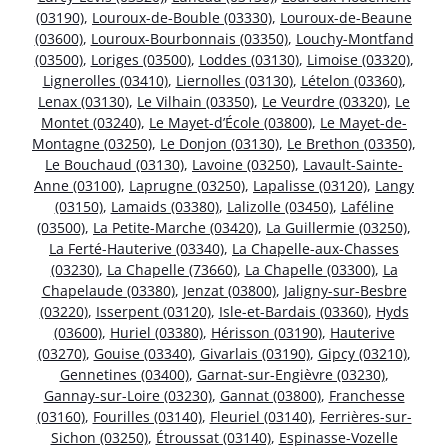
(03190)
,
Louroux-de-Bouble (03330)
,
Louroux-de-Beaune
(03600)
,
Louroux-Bourbonnais (03350)
,
Louchy-Montfand
(03500)
,
Loriges (03500)
,
Loddes (03130)
,
Limoise (03320)
,
Lignerolles (03410)
,
Liernolles (03130)
,
Lételon (03360)
,
Lenax (03130)
,
Le Vilhain (03350)
,
Le Veurdre (03320)
,
Le
Montet (03240)
,
Le Mayet-d’École (03800)
,
Le Mayet-de-
Montagne (03250)
,
Le Donjon (03130)
,
Le Brethon (03350)
,
Le Bouchaud (03130)
,
Lavoine (03250)
,
Lavault-Sainte-
Anne (03100)
,
Laprugne (03250)
,
Lapalisse (03120)
,
Langy
(03150)
,
Lamaids (03380)
,
Lalizolle (03450)
,
Laféline
(03500)
,
La Petite-Marche (03420)
,
La Guillermie (03250)
,
La Ferté-Hauterive (03340)
,
La Chapelle-aux-Chasses
(03230)
,
La Chapelle (73660)
,
La Chapelle (03300)
,
La
Chapelaude (03380)
,
Jenzat (03800)
,
Jaligny-sur-Besbre
(03220)
,
Isserpent (03120)
,
Isle-et-Bardais (03360)
,
Hyds
(03600)
,
Huriel (03380)
,
Hérisson (03190)
,
Hauterive
(03270)
,
Gouise (03340)
,
Givarlais (03190)
,
Gipcy (03210)
,
Gennetines (03400)
,
Garnat-sur-Engièvre (03230)
,
Gannay-sur-Loire (03230)
,
Gannat (03800)
,
Franchesse
(03160)
,
Fourilles (03140)
,
Fleuriel (03140)
,
Ferrières-sur-
Sichon (03250)
,
Étroussat (03140)
,
Espinasse-Vozelle