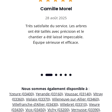
Camille Morel
28 août 2025
Très satisfaite du service. Les arbres
E
 mes
ont été taillés avec précision et le
dan
risé
chantier a été laissé impeccable.
donn
Équipe sérieuse et efficace.
Nous sommes également disponible à
:
Yzeure (03400)
,
Ygrande (03160)
,
Voussac (03140)
,
Vitray
(03360)
,
Viplaix (03370)
,
Villeneuve-sur-Allier (03460)
,
Villefranche-d’Allier (03430)
,
Villebret (03310)
,
Vieure
(03430)
,
Vicq (03450)
,
Vichy (03200)
,
Vernusse (03390)
,