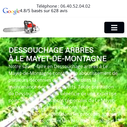
Téléphone :
06.40.52.04.02
4.8/5 basés sur 628 avis
DESSOUCHAGE ARBRES
À LE MAYET-DE-MONTAGNE
Notre savoir-faire en Dessouchage arbres à Le
Mayet-de-Montagne constitue le aboutissement de
plusieurs décennies d’expérience dans la
maintenance des espaces verts. Toute prestation
de Dessouchage arbres bénéficie de une expertise
pointue des particularités régionales de Le Mayet-
de-Montagne et de ses environs. Nos
professionnels excellent dans les procédés actuels
d’élagage arbres, offrant des résultats durables. La