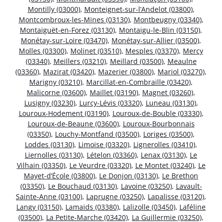
Montilly (03000)
,
Monteignet-sur-l’Andelot (03800)
,
Montcombroux-les-Mines (03130)
,
Montbeugny (03340)
,
Montaiguët-en-Forez (03130)
,
Montaigu-le-Blin (03150)
,
Monétay-sur-Loire (03470)
,
Monétay-sur-Allier (03500)
,
Molles (03300)
,
Molinet (03510)
,
Mesples (03370)
,
Mercy
(03340)
,
Meillers (03210)
,
Meillard (03500)
,
Meaulne
(03360)
,
Mazirat (03420)
,
Mazerier (03800)
,
Mariol (03270)
,
Marigny (03210)
,
Marcillat-en-Combraille (03420)
,
Malicorne (03600)
,
Maillet (03190)
,
Magnet (03260)
,
Lusigny (03230)
,
Lurcy-Lévis (03320)
,
Luneau (03130)
,
Louroux-Hodement (03190)
,
Louroux-de-Bouble (03330)
,
Louroux-de-Beaune (03600)
,
Louroux-Bourbonnais
(03350)
,
Louchy-Montfand (03500)
,
Loriges (03500)
,
Loddes (03130)
,
Limoise (03320)
,
Lignerolles (03410)
,
Liernolles (03130)
,
Lételon (03360)
,
Lenax (03130)
,
Le
Vilhain (03350)
,
Le Veurdre (03320)
,
Le Montet (03240)
,
Le
Mayet-d’École (03800)
,
Le Donjon (03130)
,
Le Brethon
(03350)
,
Le Bouchaud (03130)
,
Lavoine (03250)
,
Lavault-
Sainte-Anne (03100)
,
Laprugne (03250)
,
Lapalisse (03120)
,
Langy (03150)
,
Lamaids (03380)
,
Lalizolle (03450)
,
Laféline
(03500)
,
La Petite-Marche (03420)
,
La Guillermie (03250)
,