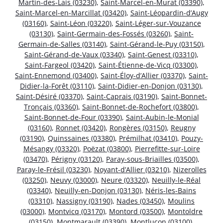
Martin-des-Lais (03230)
,
Saint-Marcel-en-Murat (03390)
,
Saint-Marcel-en-Marcillat (03420)
,
Saint-Léopardin-d’Augy
(03160)
,
Saint-Léon (03220)
,
Saint-Léger-sur-Vouzance
(03130)
,
Saint-Germain-des-Fossés (03260)
,
Saint-
Germain-de-Salles (03140)
,
Saint-Gérand-le-Puy (03150)
,
Saint-Gérand-de-Vaux (03340)
,
Saint-Genest (03310)
,
Saint-Fargeol (03420)
,
Saint-Étienne-de-Vicq (03300)
,
Saint-Ennemond (03400)
,
Saint-Éloy-d’Allier (03370)
,
Saint-
Didier-la-Forêt (03110)
,
Saint-Didier-en-Donjon (03130)
,
Saint-Désiré (03370)
,
Saint-Caprais (03190)
,
Saint-Bonnet-
Tronçais (03360)
,
Saint-Bonnet-de-Rochefort (03800)
,
Saint-Bonnet-de-Four (03390)
,
Saint-Aubin-le-Monial
(03160)
,
Ronnet (03420)
,
Rongères (03150)
,
Reugny
(03190)
,
Quinssaines (03380)
,
Prémilhat (03410)
,
Pouzy-
Mésangy (03320)
,
Poëzat (03800)
,
Pierrefitte-sur-Loire
(03470)
,
Périgny (03120)
,
Paray-sous-Briailles (03500)
,
Paray-le-Frésil (03230)
,
Noyant-d’Allier (03210)
,
Nizerolles
(03250)
,
Neuvy (03000)
,
Neure (03320)
,
Neuilly-le-Réal
(03340)
,
Neuilly-en-Donjon (03130)
,
Néris-les-Bains
(03310)
,
Nassigny (03190)
,
Nades (03450)
,
Moulins
(03000)
,
Montvicq (03170)
,
Montord (03500)
,
Montoldre
(03150)
,
Montmarault (03390)
,
Montluçon (03100)
,