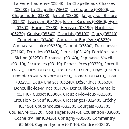
La Ferté-Hauterive (03340)
,
La Chapelle-aux-Chasses
(03230)
,
La Chapelle (73660)
,
La Chapelle (03300)
,
La
Chapelaude (03380)
,
Jenzat (03800)
,
Jaligny-sur-Besbre
(03220)
,
Isserpent (03120)
,
Isle-et-Bardais (03360)
,
Hyds
(03600)
,
Huriel (03380)
,
Hérisson (03190)
,
Hauterive
(03270)
,
Gouise (03340)
,
Givarlais (03190)
,
Gipcy (03210)
,
Gennetines (03400)
,
Garnat-sur-Engièvre (03230)
,
Gannay-sur-Loire (03230)
,
Gannat (03800)
,
Franchesse
(03160)
,
Fourilles (03140)
,
Fleuriel (03140)
,
Ferrières-sur-
Sichon (03250)
,
Étroussat (03140)
,
Espinasse-Vozelle
(03110)
,
Escurolles (03110)
,
Échassières (03330)
,
Ébreuil
(03450)
,
Durdat (03310)
,
Droiturier (03120)
,
Doyet (03170)
,
Dompierre-sur-Besbre (03290)
,
Domérat (03410)
,
Diou
(03290)
,
Deux-Chaises (03240)
,
Désertines (03630)
,
Deneuille-les-Mines (03170)
,
Deneuille-lès-Chantelle
(03140)
,
Cusset (03300)
,
Creuzier-le-Vieux (03300)
,
Creuzier-le-Neuf (03300)
,
Cressanges (03240)
,
Créchy
(03150)
,
Coutansouze (03330)
,
Courçais (03370)
,
Couleuvre (03320)
,
Coulanges (03470)
,
Coulandon (03000)
,
Cosne-d’Allier (03430)
,
Contigny (03500)
,
Commentry
(03600)
,
Cognat-Lyonne (03110)
,
Cindré (03220)
,