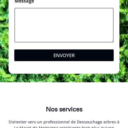
M
Message
e
s
s
a
g
e
ENVOYER
Nos services
S’orienter vers un professionnel de Dessouchage arbres à
Le Mayet-de-Montagne représente bien plus qu’une