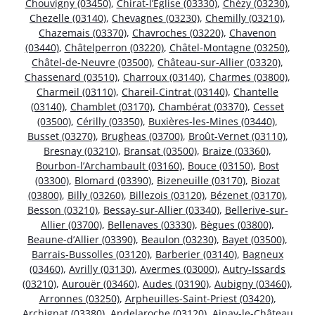
Chouvigny (03450)
,
Chirat-l’Église (03330)
,
Chézy (03230)
,
Chezelle (03140)
,
Chevagnes (03230)
,
Chemilly (03210)
,
Chazemais (03370)
,
Chavroches (03220)
,
Chavenon
(03440)
,
Châtelperron (03220)
,
Châtel-Montagne (03250)
,
Châtel-de-Neuvre (03500)
,
Château-sur-Allier (03320)
,
Chassenard (03510)
,
Charroux (03140)
,
Charmes (03800)
,
Charmeil (03110)
,
Chareil-Cintrat (03140)
,
Chantelle
(03140)
,
Chamblet (03170)
,
Chambérat (03370)
,
Cesset
(03500)
,
Cérilly (03350)
,
Buxières-les-Mines (03440)
,
Busset (03270)
,
Brugheas (03700)
,
Broût-Vernet (03110)
,
Bresnay (03210)
,
Bransat (03500)
,
Braize (03360)
,
Bourbon-l’Archambault (03160)
,
Bouce (03150)
,
Bost
(03300)
,
Blomard (03390)
,
Bizeneuille (03170)
,
Biozat
(03800)
,
Billy (03260)
,
Billezois (03120)
,
Bézenet (03170)
,
Besson (03210)
,
Bessay-sur-Allier (03340)
,
Bellerive-sur-
Allier (03700)
,
Bellenaves (03330)
,
Bègues (03800)
,
Beaune-d’Allier (03390)
,
Beaulon (03230)
,
Bayet (03500)
,
Barrais-Bussolles (03120)
,
Barberier (03140)
,
Bagneux
(03460)
,
Avrilly (03130)
,
Avermes (03000)
,
Autry-Issards
(03210)
,
Aurouër (03460)
,
Audes (03190)
,
Aubigny (03460)
,
Arronnes (03250)
,
Arpheuilles-Saint-Priest (03420)
,
Archignat (03380)
,
Andelaroche (03120)
,
Ainay-le-Château