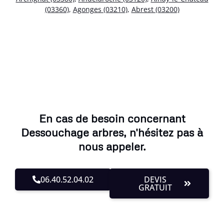
(03360)
,
Agonges (03210)
,
Abrest (03200)
En cas de besoin concernant
Dessouchage arbres, n'hésitez pas à
nous appeler.
06.40.52.04.02
DEVIS
GRATUIT