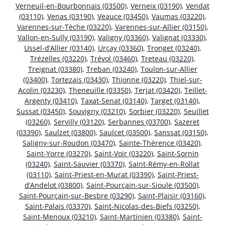
Verneuil-en-Bourbonnais (03500)
,
Verneix (03190)
,
Vendat
(03110)
,
Venas (03190)
,
Veauce (03450)
,
Vaumas (03220)
,
Varennes-sur-Tèche (03220)
,
Varennes-sur-Allier (03150)
,
Vallon-en-Sully (03190)
,
Valigny (03360)
,
Valignat (03330)
,
Ussel-d’Allier (03140)
,
Urçay (03360)
,
Tronget (03240)
,
Trézelles (03220)
,
Trévol (03460)
,
Treteau (03220)
,
Treignat (03380)
,
Treban (03240)
,
Toulon-sur-Allier
(03400)
,
Tortezais (03430)
,
Thionne (03220)
,
Thiel-sur-
Acolin (03230)
,
Theneuille (03350)
,
Terjat (03420)
,
Teillet-
Argenty (03410)
,
Taxat-Senat (03140)
,
Target (03140)
,
Sussat (03450)
,
Souvigny (03210)
,
Sorbier (03220)
,
Seuillet
(03260)
,
Servilly (03120)
,
Serbannes (03700)
,
Sazeret
(03390)
,
Saulzet (03800)
,
Saulcet (03500)
,
Sanssat (03150)
,
Saligny-sur-Roudon (03470)
,
Sainte-Thérence (03420)
,
Saint-Yorre (03270)
,
Saint-Voir (03220)
,
Saint-Sornin
(03240)
,
Saint-Sauvier (03370)
,
Saint-Rémy-en-Rollat
(03110)
,
Saint-Priest-en-Murat (03390)
,
Saint-Priest-
d’Andelot (03800)
,
Saint-Pourçain-sur-Sioule (03500)
,
Saint-Pourçain-sur-Besbre (03290)
,
Saint-Plaisir (03160)
,
Saint-Palais (03370)
,
Saint-Nicolas-des-Biefs (03250)
,
Saint-Menoux (03210)
,
Saint-Martinien (03380)
,
Saint-