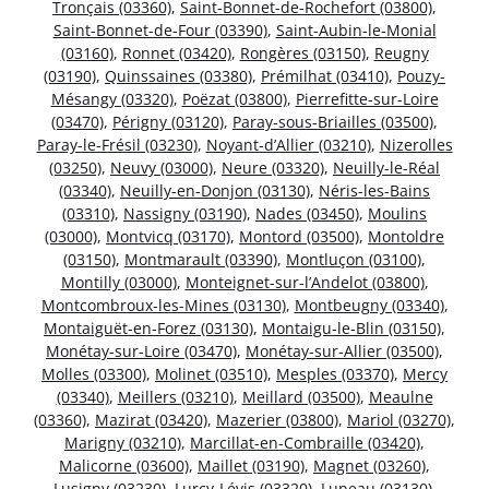
Tronçais (03360)
,
Saint-Bonnet-de-Rochefort (03800)
,
Saint-Bonnet-de-Four (03390)
,
Saint-Aubin-le-Monial
(03160)
,
Ronnet (03420)
,
Rongères (03150)
,
Reugny
(03190)
,
Quinssaines (03380)
,
Prémilhat (03410)
,
Pouzy-
Mésangy (03320)
,
Poëzat (03800)
,
Pierrefitte-sur-Loire
(03470)
,
Périgny (03120)
,
Paray-sous-Briailles (03500)
,
Paray-le-Frésil (03230)
,
Noyant-d’Allier (03210)
,
Nizerolles
(03250)
,
Neuvy (03000)
,
Neure (03320)
,
Neuilly-le-Réal
(03340)
,
Neuilly-en-Donjon (03130)
,
Néris-les-Bains
(03310)
,
Nassigny (03190)
,
Nades (03450)
,
Moulins
(03000)
,
Montvicq (03170)
,
Montord (03500)
,
Montoldre
(03150)
,
Montmarault (03390)
,
Montluçon (03100)
,
Montilly (03000)
,
Monteignet-sur-l’Andelot (03800)
,
Montcombroux-les-Mines (03130)
,
Montbeugny (03340)
,
Montaiguët-en-Forez (03130)
,
Montaigu-le-Blin (03150)
,
Monétay-sur-Loire (03470)
,
Monétay-sur-Allier (03500)
,
Molles (03300)
,
Molinet (03510)
,
Mesples (03370)
,
Mercy
(03340)
,
Meillers (03210)
,
Meillard (03500)
,
Meaulne
(03360)
,
Mazirat (03420)
,
Mazerier (03800)
,
Mariol (03270)
,
Marigny (03210)
,
Marcillat-en-Combraille (03420)
,
Malicorne (03600)
,
Maillet (03190)
,
Magnet (03260)
,
Lusigny (03230)
,
Lurcy-Lévis (03320)
,
Luneau (03130)
,