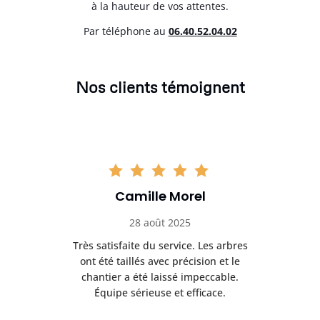
à la hauteur de vos attentes.
Par téléphone au
06.40.52.04.02
Nos clients témoignent
Camille Morel
28 août 2025
Très satisfaite du service. Les arbres
E
 mes
ont été taillés avec précision et le
dan
risé
chantier a été laissé impeccable.
donn
Équipe sérieuse et efficace.