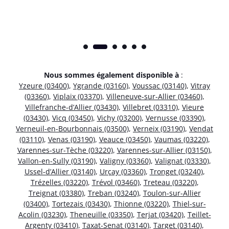
Nous sommes également disponible à
:
Yzeure (03400)
,
Ygrande (03160)
,
Voussac (03140)
,
Vitray
(03360)
,
Viplaix (03370)
,
Villeneuve-sur-Allier (03460)
,
Villefranche-d’Allier (03430)
,
Villebret (03310)
,
Vieure
(03430)
,
Vicq (03450)
,
Vichy (03200)
,
Vernusse (03390)
,
Verneuil-en-Bourbonnais (03500)
,
Verneix (03190)
,
Vendat
(03110)
,
Venas (03190)
,
Veauce (03450)
,
Vaumas (03220)
,
Varennes-sur-Tèche (03220)
,
Varennes-sur-Allier (03150)
,
Vallon-en-Sully (03190)
,
Valigny (03360)
,
Valignat (03330)
,
Ussel-d’Allier (03140)
,
Urçay (03360)
,
Tronget (03240)
,
Trézelles (03220)
,
Trévol (03460)
,
Treteau (03220)
,
Treignat (03380)
,
Treban (03240)
,
Toulon-sur-Allier
(03400)
,
Tortezais (03430)
,
Thionne (03220)
,
Thiel-sur-
Acolin (03230)
,
Theneuille (03350)
,
Terjat (03420)
,
Teillet-
Argenty (03410)
,
Taxat-Senat (03140)
,
Target (03140)
,