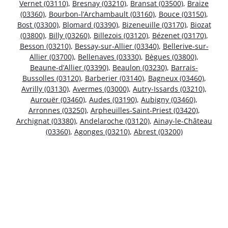
Vernet (03110)
,
Bresnay (03210)
,
Bransat (03500)
,
Braize
(03360)
,
Bourbon-l’Archambault (03160)
,
Bouce (03150)
,
Bost (03300)
,
Blomard (03390)
,
Bizeneuille (03170)
,
Biozat
(03800)
,
Billy (03260)
,
Billezois (03120)
,
Bézenet (03170)
,
Besson (03210)
,
Bessay-sur-Allier (03340)
,
Bellerive-sur-
Allier (03700)
,
Bellenaves (03330)
,
Bègues (03800)
,
Beaune-d’Allier (03390)
,
Beaulon (03230)
,
Barrais-
Bussolles (03120)
,
Barberier (03140)
,
Bagneux (03460)
,
Avrilly (03130)
,
Avermes (03000)
,
Autry-Issards (03210)
,
Aurouër (03460)
,
Audes (03190)
,
Aubigny (03460)
,
Arronnes (03250)
,
Arpheuilles-Saint-Priest (03420)
,
Archignat (03380)
,
Andelaroche (03120)
,
Ainay-le-Château
(03360)
,
Agonges (03210)
,
Abrest (03200)