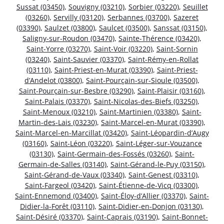
Sussat (03450)
,
Souvigny (03210)
,
Sorbier (03220)
,
Seuillet
(03260)
,
Servilly (03120)
,
Serbannes (03700)
,
Sazeret
(03390)
,
Saulzet (03800)
,
Saulcet (03500)
,
Sanssat (03150)
,
Saligny-sur-Roudon (03470)
,
Sainte-Thérence (03420)
,
Saint-Yorre (03270)
,
Saint-Voir (03220)
,
Saint-Sornin
(03240)
,
Saint-Sauvier (03370)
,
Saint-Rémy-en-Rollat
(03110)
,
Saint-Priest-en-Murat (03390)
,
Saint-Priest-
d’Andelot (03800)
,
Saint-Pourçain-sur-Sioule (03500)
,
Saint-Pourçain-sur-Besbre (03290)
,
Saint-Plaisir (03160)
,
Saint-Palais (03370)
,
Saint-Nicolas-des-Biefs (03250)
,
Saint-Menoux (03210)
,
Saint-Martinien (03380)
,
Saint-
Martin-des-Lais (03230)
,
Saint-Marcel-en-Murat (03390)
,
Saint-Marcel-en-Marcillat (03420)
,
Saint-Léopardin-d’Augy
(03160)
,
Saint-Léon (03220)
,
Saint-Léger-sur-Vouzance
(03130)
,
Saint-Germain-des-Fossés (03260)
,
Saint-
Germain-de-Salles (03140)
,
Saint-Gérand-le-Puy (03150)
,
Saint-Gérand-de-Vaux (03340)
,
Saint-Genest (03310)
,
Saint-Fargeol (03420)
,
Saint-Étienne-de-Vicq (03300)
,
Saint-Ennemond (03400)
,
Saint-Éloy-d’Allier (03370)
,
Saint-
Didier-la-Forêt (03110)
,
Saint-Didier-en-Donjon (03130)
,
Saint-Désiré (03370)
,
Saint-Caprais (03190)
,
Saint-Bonnet-