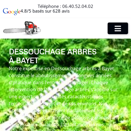
Téléphone :
06.40.52.04.02
4.8/5 basés sur 628 avis
DESSOUCHAGE ARBRES
À BAYET
Notre expertise en Dessouchage arbres à Bayet
constitue le aboutissement de longues années
d’pratique dans l’entretien paysager. Chaque
intervention de Dessouchage arbres s’appuie sur
une expertise pointue des caractéristiques
territoriales de Bayet et de ses environs. Nos
professionnels maîtrisent parfaitement les
procédés actuels d’tonte de pelouse, garantissant
des résultats durables. L’adaptation de nos