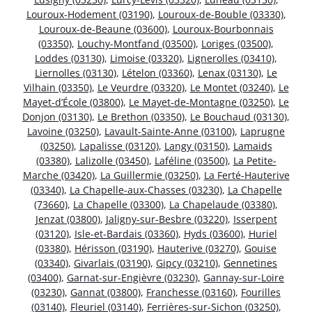
Louroux-Hodement (03190)
,
Louroux-de-Bouble (03330)
,
Louroux-de-Beaune (03600)
,
Louroux-Bourbonnais
(03350)
,
Louchy-Montfand (03500)
,
Loriges (03500)
,
Loddes (03130)
,
Limoise (03320)
,
Lignerolles (03410)
,
Liernolles (03130)
,
Lételon (03360)
,
Lenax (03130)
,
Le
Vilhain (03350)
,
Le Veurdre (03320)
,
Le Montet (03240)
,
Le
Mayet-d’École (03800)
,
Le Mayet-de-Montagne (03250)
,
Le
Donjon (03130)
,
Le Brethon (03350)
,
Le Bouchaud (03130)
,
Lavoine (03250)
,
Lavault-Sainte-Anne (03100)
,
Laprugne
(03250)
,
Lapalisse (03120)
,
Langy (03150)
,
Lamaids
(03380)
,
Lalizolle (03450)
,
Laféline (03500)
,
La Petite-
Marche (03420)
,
La Guillermie (03250)
,
La Ferté-Hauterive
(03340)
,
La Chapelle-aux-Chasses (03230)
,
La Chapelle
(73660)
,
La Chapelle (03300)
,
La Chapelaude (03380)
,
Jenzat (03800)
,
Jaligny-sur-Besbre (03220)
,
Isserpent
(03120)
,
Isle-et-Bardais (03360)
,
Hyds (03600)
,
Huriel
(03380)
,
Hérisson (03190)
,
Hauterive (03270)
,
Gouise
(03340)
,
Givarlais (03190)
,
Gipcy (03210)
,
Gennetines
(03400)
,
Garnat-sur-Engièvre (03230)
,
Gannay-sur-Loire
(03230)
,
Gannat (03800)
,
Franchesse (03160)
,
Fourilles
(03140)
,
Fleuriel (03140)
,
Ferrières-sur-Sichon (03250)
,