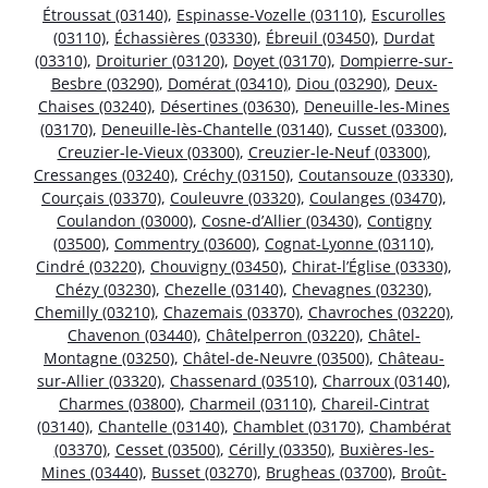
Étroussat (03140)
,
Espinasse-Vozelle (03110)
,
Escurolles
(03110)
,
Échassières (03330)
,
Ébreuil (03450)
,
Durdat
(03310)
,
Droiturier (03120)
,
Doyet (03170)
,
Dompierre-sur-
Besbre (03290)
,
Domérat (03410)
,
Diou (03290)
,
Deux-
Chaises (03240)
,
Désertines (03630)
,
Deneuille-les-Mines
(03170)
,
Deneuille-lès-Chantelle (03140)
,
Cusset (03300)
,
Creuzier-le-Vieux (03300)
,
Creuzier-le-Neuf (03300)
,
Cressanges (03240)
,
Créchy (03150)
,
Coutansouze (03330)
,
Courçais (03370)
,
Couleuvre (03320)
,
Coulanges (03470)
,
Coulandon (03000)
,
Cosne-d’Allier (03430)
,
Contigny
(03500)
,
Commentry (03600)
,
Cognat-Lyonne (03110)
,
Cindré (03220)
,
Chouvigny (03450)
,
Chirat-l’Église (03330)
,
Chézy (03230)
,
Chezelle (03140)
,
Chevagnes (03230)
,
Chemilly (03210)
,
Chazemais (03370)
,
Chavroches (03220)
,
Chavenon (03440)
,
Châtelperron (03220)
,
Châtel-
Montagne (03250)
,
Châtel-de-Neuvre (03500)
,
Château-
sur-Allier (03320)
,
Chassenard (03510)
,
Charroux (03140)
,
Charmes (03800)
,
Charmeil (03110)
,
Chareil-Cintrat
(03140)
,
Chantelle (03140)
,
Chamblet (03170)
,
Chambérat
(03370)
,
Cesset (03500)
,
Cérilly (03350)
,
Buxières-les-
Mines (03440)
,
Busset (03270)
,
Brugheas (03700)
,
Broût-