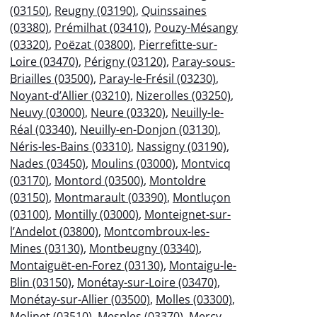
(03150)
,
Reugny (03190)
,
Quinssaines
(03380)
,
Prémilhat (03410)
,
Pouzy-Mésangy
(03320)
,
Poëzat (03800)
,
Pierrefitte-sur-
Loire (03470)
,
Périgny (03120)
,
Paray-sous-
Briailles (03500)
,
Paray-le-Frésil (03230)
,
Noyant-d’Allier (03210)
,
Nizerolles (03250)
,
Neuvy (03000)
,
Neure (03320)
,
Neuilly-le-
Réal (03340)
,
Neuilly-en-Donjon (03130)
,
Néris-les-Bains (03310)
,
Nassigny (03190)
,
Nades (03450)
,
Moulins (03000)
,
Montvicq
(03170)
,
Montord (03500)
,
Montoldre
(03150)
,
Montmarault (03390)
,
Montluçon
(03100)
,
Montilly (03000)
,
Monteignet-sur-
l’Andelot (03800)
,
Montcombroux-les-
Mines (03130)
,
Montbeugny (03340)
,
Montaiguët-en-Forez (03130)
,
Montaigu-le-
Blin (03150)
,
Monétay-sur-Loire (03470)
,
Monétay-sur-Allier (03500)
,
Molles (03300)
,
Molinet (03510)
,
Mesples (03370)
,
Mercy