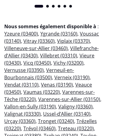
Nous sommes également disponible à
:
Yzeure (03400)
,
Ygrande (03160)
,
Voussac
(03140)
,
Vitray (03360)
,
Viplaix (03370)
,
Villeneuve-sur-Allier (03460)
,
Villefranche-
d’Allier (03430)
,
Villebret (03310)
,
Vieure
(03430)
,
Vicq (03450)
,
Vichy (03200)
,
Vernusse (03390)
,
Verneuil-en-
Bourbonnais (03500)
,
Verneix (03190)
,
Vendat (03110)
,
Venas (03190)
,
Veauce
(03450)
,
Vaumas (03220)
,
Varennes-sur-
Tèche (03220)
,
Varennes-sur-Allier (03150)
,
Vallon-en-Sully (03190)
,
Valigny (03360)
,
Valignat (03330)
,
Ussel-d’Allier (03140)
,
Urçay (03360)
,
Tronget (03240)
,
Trézelles
(03220)
,
Trévol (03460)
,
Treteau (03220)
,
Treignat (03380)
,
Treban (03240)
,
Toulon-