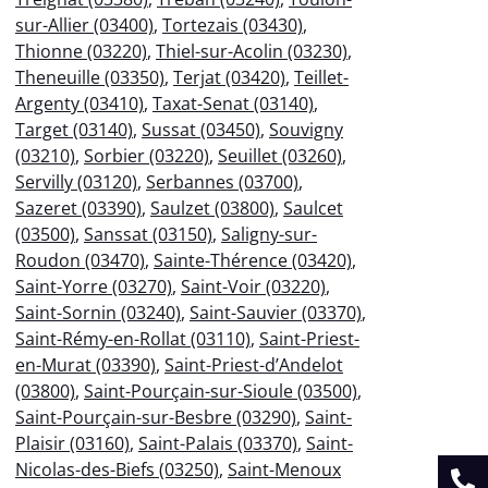
sur-Allier (03400)
,
Tortezais (03430)
,
Thionne (03220)
,
Thiel-sur-Acolin (03230)
,
Theneuille (03350)
,
Terjat (03420)
,
Teillet-
Argenty (03410)
,
Taxat-Senat (03140)
,
Target (03140)
,
Sussat (03450)
,
Souvigny
(03210)
,
Sorbier (03220)
,
Seuillet (03260)
,
Servilly (03120)
,
Serbannes (03700)
,
Sazeret (03390)
,
Saulzet (03800)
,
Saulcet
(03500)
,
Sanssat (03150)
,
Saligny-sur-
Roudon (03470)
,
Sainte-Thérence (03420)
,
Saint-Yorre (03270)
,
Saint-Voir (03220)
,
Saint-Sornin (03240)
,
Saint-Sauvier (03370)
,
Saint-Rémy-en-Rollat (03110)
,
Saint-Priest-
en-Murat (03390)
,
Saint-Priest-d’Andelot
(03800)
,
Saint-Pourçain-sur-Sioule (03500)
,
Saint-Pourçain-sur-Besbre (03290)
,
Saint-
Plaisir (03160)
,
Saint-Palais (03370)
,
Saint-
Nicolas-des-Biefs (03250)
,
Saint-Menoux