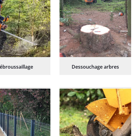
ébroussaillage
Dessouchage arbres