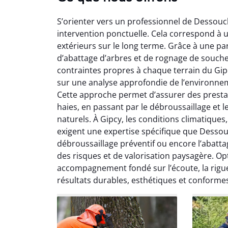
S’orienter vers un professionnel de Dessouc
intervention ponctuelle. Cela correspond à u
extérieurs sur le long terme. Grâce à une pa
d’abattage d’arbres et de rognage de souch
contraintes propres à chaque terrain du Gi
sur une analyse approfondie de l’environnemen
So
Cette approche permet d’assurer des prestatio
haies, en passant par le débroussaillage et 
0
naturels. À Gipcy, les conditions climatiques
Servic
exigent une expertise spécifique que Dessou
début à 
débroussaillage préventif ou encore l’abatta
été par
des risques et de valorisation paysagère. Op
et l
accompagnement fondé sur l’écoute, la rigueu
interven
résultats durables, esthétiques et conformes
Je rec