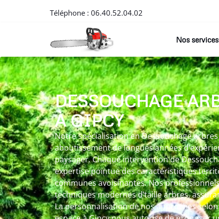
Téléphone :
06.40.52.04.02
Nos services
DESSOUCHAGE AR
À GIPCY
Notre spécialisation en Dessouchage arbres 
aboutissement de longues années d’expérien
paysager. Chaque intervention de Dessoucha
expertise pointue des caractéristiques territ
communes avoisinantes. Nos professionnels 
techniques modernes d’taille arbres, assura
La personnalisation de nos approches selon
espace à Gipcy nous autorise de proposer