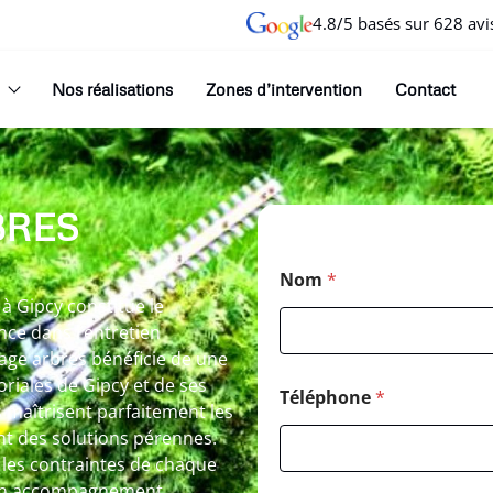
4.8/5 basés sur 628 avi
Nos réalisations
Zones d’intervention
Contact
BRES
Nom
*
à Gipcy constitue le
ce dans l’entretien
ge arbres bénéficie de une
oriales de Gipcy et de ses
Téléphone
*
maîtrisent parfaitement les
nt des solutions pérennes.
 les contraintes de chaque
 un accompagnement