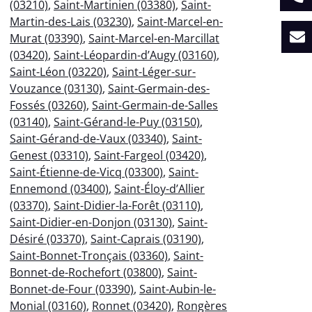
(03210)
,
Saint-Martinien (03380)
,
Saint-
Martin-des-Lais (03230)
,
Saint-Marcel-en-
Murat (03390)
,
Saint-Marcel-en-Marcillat
(03420)
,
Saint-Léopardin-d’Augy (03160)
,
Saint-Léon (03220)
,
Saint-Léger-sur-
Vouzance (03130)
,
Saint-Germain-des-
Fossés (03260)
,
Saint-Germain-de-Salles
(03140)
,
Saint-Gérand-le-Puy (03150)
,
Saint-Gérand-de-Vaux (03340)
,
Saint-
Genest (03310)
,
Saint-Fargeol (03420)
,
Saint-Étienne-de-Vicq (03300)
,
Saint-
Ennemond (03400)
,
Saint-Éloy-d’Allier
(03370)
,
Saint-Didier-la-Forêt (03110)
,
Saint-Didier-en-Donjon (03130)
,
Saint-
Désiré (03370)
,
Saint-Caprais (03190)
,
Saint-Bonnet-Tronçais (03360)
,
Saint-
Bonnet-de-Rochefort (03800)
,
Saint-
Bonnet-de-Four (03390)
,
Saint-Aubin-le-
Monial (03160)
,
Ronnet (03420)
,
Rongères