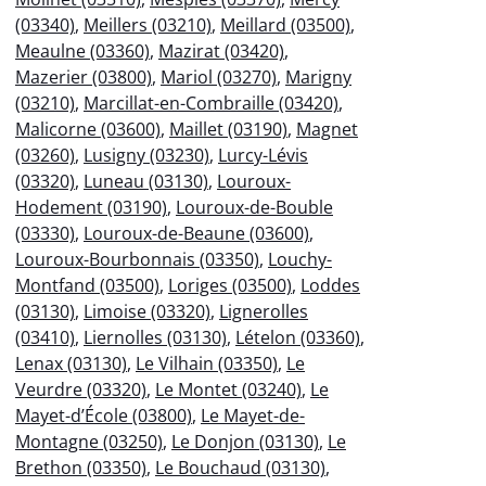
(03340)
,
Meillers (03210)
,
Meillard (03500)
,
Meaulne (03360)
,
Mazirat (03420)
,
Mazerier (03800)
,
Mariol (03270)
,
Marigny
(03210)
,
Marcillat-en-Combraille (03420)
,
Malicorne (03600)
,
Maillet (03190)
,
Magnet
(03260)
,
Lusigny (03230)
,
Lurcy-Lévis
(03320)
,
Luneau (03130)
,
Louroux-
Hodement (03190)
,
Louroux-de-Bouble
(03330)
,
Louroux-de-Beaune (03600)
,
Louroux-Bourbonnais (03350)
,
Louchy-
Montfand (03500)
,
Loriges (03500)
,
Loddes
(03130)
,
Limoise (03320)
,
Lignerolles
(03410)
,
Liernolles (03130)
,
Lételon (03360)
,
Lenax (03130)
,
Le Vilhain (03350)
,
Le
Veurdre (03320)
,
Le Montet (03240)
,
Le
Mayet-d’École (03800)
,
Le Mayet-de-
Montagne (03250)
,
Le Donjon (03130)
,
Le
Brethon (03350)
,
Le Bouchaud (03130)
,