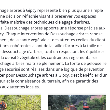
hage arbres à Gipcy représente bien plus qu’une simple
ne décision réfléchie visant à préserver vos espaces
rfaite maîtrise des techniques d’élagage d’arbres,
es, Dessouchage arbres apporte une réponse précise aux
pcy. Chaque intervention de Dessouchage arbres repose
t, de la santé végétale et des attentes réelles du client.
raya Benali
Léandro Vasseur
ns cohérentes allant de la taille d’arbres à la taille de
le dessouchage d’arbres, tout en respectant les équilibres
7 février 2026
12 juillet 2025
, la densité végétale et les contraintes réglementaires
e irréprochable du
Intervention rapide et très
chage arbres maîtrise pleinement. La tonte de pelouse, le
la fin. Les arbres ont
professionnelle pour
ge sécurisé sont réalisés dans une logique de prévention
faitement entretenus
l’élagage de mes arbres. Le
ter pour Dessouchage arbres à Gipcy, c’est bénéficier d’un
e nettoyage après
travail est propre, sécurisé et
r et la connaissance du terrain, afin de garantir des
tion est impeccable.
parfaitement réalisé. Je
 aux attentes locales.
ommande vivement.
recommande sans hésiter.