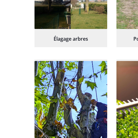
Élagage arbres
P