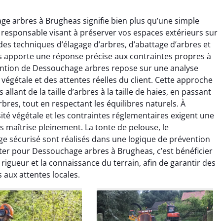
ge arbres à Brugheas signifie bien plus qu’une simple
n responsable visant à préserver vos espaces extérieurs sur
 des techniques d’élagage d’arbres, d’abattage d’arbres et
 apporte une réponse précise aux contraintes propres à
ention de Dessouchage arbres repose sur une analyse
végétale et des attentes réelles du client. Cette approche
raya Benali
Léandro Vasseur
lant de la taille d’arbres à la taille de haies, en passant
bres, tout en respectant les équilibres naturels. À
7 février 2026
12 juillet 2025
sité végétale et les contraintes réglementaires exigent une
e irréprochable du
Intervention rapide et très
 maîtrise pleinement. La tonte de pelouse, le
la fin. Les arbres ont
professionnelle pour
ge sécurisé sont réalisés dans une logique de prévention
faitement entretenus
l’élagage de mes arbres. Le
pter pour Dessouchage arbres à Brugheas, c’est bénéficier
e nettoyage après
travail est propre, sécurisé et
igueur et la connaissance du terrain, afin de garantir des
tion est impeccable.
parfaitement réalisé. Je
 aux attentes locales.
ommande vivement.
recommande sans hésiter.