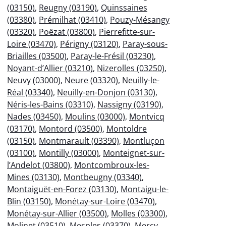
(03150)
,
Reugny (03190)
,
Quinssaines
(03380)
,
Prémilhat (03410)
,
Pouzy-Mésangy
(03320)
,
Poëzat (03800)
,
Pierrefitte-sur-
Loire (03470)
,
Périgny (03120)
,
Paray-sous-
Briailles (03500)
,
Paray-le-Frésil (03230)
,
Noyant-d’Allier (03210)
,
Nizerolles (03250)
,
Neuvy (03000)
,
Neure (03320)
,
Neuilly-le-
Réal (03340)
,
Neuilly-en-Donjon (03130)
,
Néris-les-Bains (03310)
,
Nassigny (03190)
,
Nades (03450)
,
Moulins (03000)
,
Montvicq
(03170)
,
Montord (03500)
,
Montoldre
(03150)
,
Montmarault (03390)
,
Montluçon
(03100)
,
Montilly (03000)
,
Monteignet-sur-
l’Andelot (03800)
,
Montcombroux-les-
Mines (03130)
,
Montbeugny (03340)
,
Montaiguët-en-Forez (03130)
,
Montaigu-le-
Blin (03150)
,
Monétay-sur-Loire (03470)
,
Monétay-sur-Allier (03500)
,
Molles (03300)
,
Molinet (03510)
,
Mesples (03370)
,
Mercy