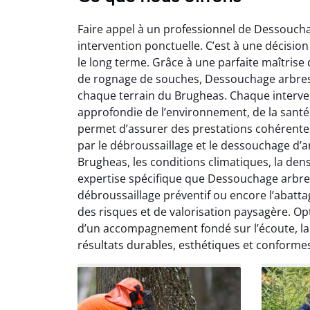
Faire appel à un professionnel de Dessoucha
intervention ponctuelle. C’est à une décisio
le long terme. Grâce à une parfaite maîtrise
de rognage de souches, Dessouchage arbres
chaque terrain du Brugheas. Chaque interv
approfondie de l’environnement, de la santé 
So
permet d’assurer des prestations cohérentes al
par le débroussaillage et le dessouchage d’ar
0
Brugheas, les conditions climatiques, la den
Servic
expertise spécifique que Dessouchage arbres
début à 
débroussaillage préventif ou encore l’abatta
été par
des risques et de valorisation paysagère. O
et l
d’un accompagnement fondé sur l’écoute, la r
interven
résultats durables, esthétiques et conformes
Je rec