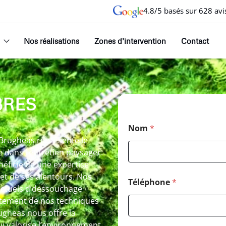
4.8/5 basés sur 628 avi
Nos réalisations
Zones d’intervention
Contact
BRES
Nom
*
 Brugheas représente le
 dans l’entretien paysager.
éficie de une expertise
 et de ses alentours. Nos
Téléphone
*
actuels d’dessouchage
ustement de nos techniques
ugheas nous offre la
qui valorise l’environnement