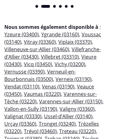
Nous sommes également disponible à
:
Yzeure (03400)
,
Ygrande (03160)
,
Voussac
(03140)
,
Vitray (03360)
,
Viplaix (03370)
,
Villeneuve-sur-Allier (03460)
,
Villefranche-
d’Allier (03430)
,
Villebret (03310)
,
Vieure
(03430)
,
Vicq (03450)
,
Vichy (03200)
,
Vernusse (03390)
,
Verneuil-en-
Bourbonnais (03500)
,
Verneix (03190)
,
Vendat (03110)
,
Venas (03190)
,
Veauce
(03450)
,
Vaumas (03220)
,
Varennes-sur-
Tèche (03220)
,
Varennes-sur-Allier (03150)
,
Vallon-en-Sully (03190)
,
Valigny (03360)
,
Valignat (03330)
,
Ussel-d’Allier (03140)
,
Urçay (03360)
,
Tronget (03240)
,
Trézelles
(03220)
,
Trévol (03460)
,
Treteau (03220)
,
Treignat (03380)
,
Treban (03240)
,
Toulon-