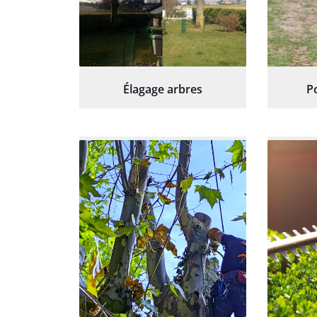
Élagage arbres
P