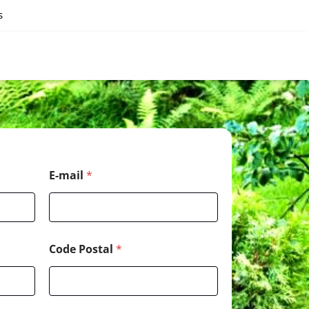
s
*
E-mail
*
*
*
Code Postal
*