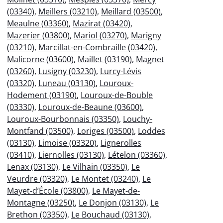
(03340)
,
Meillers (03210)
,
Meillard (03500)
,
Meaulne (03360)
,
Mazirat (03420)
,
Mazerier (03800)
,
Mariol (03270)
,
Marigny
(03210)
,
Marcillat-en-Combraille (03420)
,
Malicorne (03600)
,
Maillet (03190)
,
Magnet
(03260)
,
Lusigny (03230)
,
Lurcy-Lévis
(03320)
,
Luneau (03130)
,
Louroux-
Hodement (03190)
,
Louroux-de-Bouble
(03330)
,
Louroux-de-Beaune (03600)
,
Louroux-Bourbonnais (03350)
,
Louchy-
Montfand (03500)
,
Loriges (03500)
,
Loddes
(03130)
,
Limoise (03320)
,
Lignerolles
(03410)
,
Liernolles (03130)
,
Lételon (03360)
,
Lenax (03130)
,
Le Vilhain (03350)
,
Le
Veurdre (03320)
,
Le Montet (03240)
,
Le
Mayet-d’École (03800)
,
Le Mayet-de-
Montagne (03250)
,
Le Donjon (03130)
,
Le
Brethon (03350)
,
Le Bouchaud (03130)
,