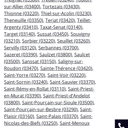
sur-Allier (03400)
,
Tortezais (03430)
,
Thionne (03220)
,
Thiel-sur-Acolin (03230)
,
Theneuille (03350)
,
Terjat (03420)
,
Teillet-
Argenty (03410)
,
Taxat-Senat (03140)
,
Target (03140)
,
Sussat (03450)
,
Souvigny
(03210)
,
Sorbier (03220)
,
Seuillet (03260)
,
Servilly (03120)
,
Serbannes (03700)
,
Sazeret (03390)
,
Saulzet (03800)
,
Saulcet
(03500)
,
Sanssat (03150)
,
Saligny-sur-
Roudon (03470)
,
Sainte-Thérence (03420)
,
Saint-Yorre (03270)
,
Saint-Voir (03220)
,
Saint-Sornin (03240)
,
Saint-Sauvier (03370)
,
Saint-Rémy-en-Rollat (03110)
,
Saint-Priest-
en-Murat (03390)
,
Saint-Priest-d’Andelot
(03800)
,
Saint-Pourçain-sur-Sioule (03500)
,
Saint-Pourçain-sur-Besbre (03290)
,
Saint-
Plaisir (03160)
,
Saint-Palais (03370)
,
Saint-
Nicolas-des-Biefs (03250)
,
Saint-Menoux