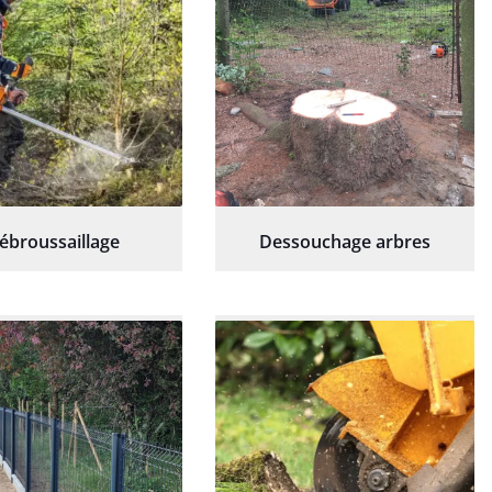
ébroussaillage
Dessouchage arbres