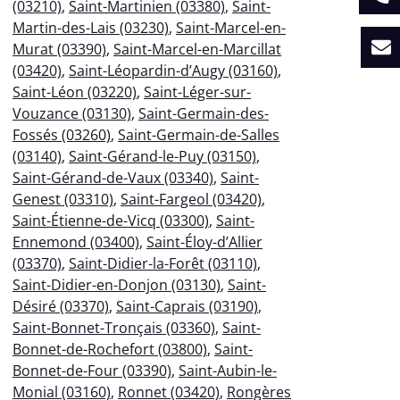
(03210)
,
Saint-Martinien (03380)
,
Saint-
Martin-des-Lais (03230)
,
Saint-Marcel-en-
Murat (03390)
,
Saint-Marcel-en-Marcillat
(03420)
,
Saint-Léopardin-d’Augy (03160)
,
Saint-Léon (03220)
,
Saint-Léger-sur-
Vouzance (03130)
,
Saint-Germain-des-
Fossés (03260)
,
Saint-Germain-de-Salles
(03140)
,
Saint-Gérand-le-Puy (03150)
,
Saint-Gérand-de-Vaux (03340)
,
Saint-
Genest (03310)
,
Saint-Fargeol (03420)
,
Saint-Étienne-de-Vicq (03300)
,
Saint-
Ennemond (03400)
,
Saint-Éloy-d’Allier
(03370)
,
Saint-Didier-la-Forêt (03110)
,
Saint-Didier-en-Donjon (03130)
,
Saint-
Désiré (03370)
,
Saint-Caprais (03190)
,
Saint-Bonnet-Tronçais (03360)
,
Saint-
Bonnet-de-Rochefort (03800)
,
Saint-
Bonnet-de-Four (03390)
,
Saint-Aubin-le-
Monial (03160)
,
Ronnet (03420)
,
Rongères