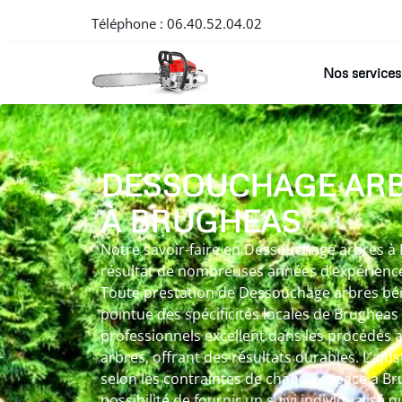
Téléphone :
06.40.52.04.02
Nos services
DESSOUCHAGE AR
À BRUGHEAS
Notre savoir-faire en Dessouchage arbres à
résultat de nombreuses années d’expérience
Toute prestation de Dessouchage arbres bén
pointue des spécificités locales de Brugheas
professionnels excellent dans les procédés 
arbres, offrant des résultats durables. L’aj
selon les contraintes de chaque espace à Br
possibilité de fournir un suivi individualisé 