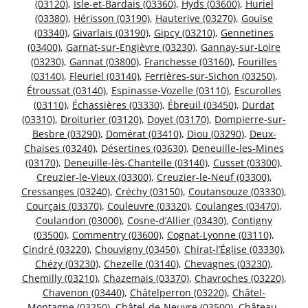
(03120)
,
Isle-et-Bardais (03360)
,
Hyds (03600)
,
Huriel
(03380)
,
Hérisson (03190)
,
Hauterive (03270)
,
Gouise
(03340)
,
Givarlais (03190)
,
Gipcy (03210)
,
Gennetines
(03400)
,
Garnat-sur-Engièvre (03230)
,
Gannay-sur-Loire
(03230)
,
Gannat (03800)
,
Franchesse (03160)
,
Fourilles
(03140)
,
Fleuriel (03140)
,
Ferrières-sur-Sichon (03250)
,
Étroussat (03140)
,
Espinasse-Vozelle (03110)
,
Escurolles
(03110)
,
Échassières (03330)
,
Ébreuil (03450)
,
Durdat
(03310)
,
Droiturier (03120)
,
Doyet (03170)
,
Dompierre-sur-
Besbre (03290)
,
Domérat (03410)
,
Diou (03290)
,
Deux-
Chaises (03240)
,
Désertines (03630)
,
Deneuille-les-Mines
(03170)
,
Deneuille-lès-Chantelle (03140)
,
Cusset (03300)
,
Creuzier-le-Vieux (03300)
,
Creuzier-le-Neuf (03300)
,
Cressanges (03240)
,
Créchy (03150)
,
Coutansouze (03330)
,
Courçais (03370)
,
Couleuvre (03320)
,
Coulanges (03470)
,
Coulandon (03000)
,
Cosne-d’Allier (03430)
,
Contigny
(03500)
,
Commentry (03600)
,
Cognat-Lyonne (03110)
,
Cindré (03220)
,
Chouvigny (03450)
,
Chirat-l’Église (03330)
,
Chézy (03230)
,
Chezelle (03140)
,
Chevagnes (03230)
,
Chemilly (03210)
,
Chazemais (03370)
,
Chavroches (03220)
,
Chavenon (03440)
,
Châtelperron (03220)
,
Châtel-
Montagne (03250)
,
Châtel-de-Neuvre (03500)
,
Château-