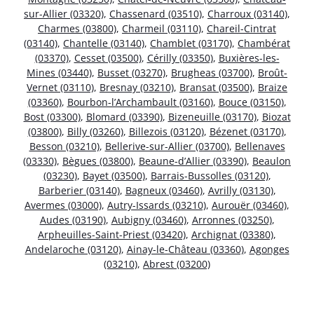
sur-Allier (03320)
,
Chassenard (03510)
,
Charroux (03140)
,
Charmes (03800)
,
Charmeil (03110)
,
Chareil-Cintrat
(03140)
,
Chantelle (03140)
,
Chamblet (03170)
,
Chambérat
(03370)
,
Cesset (03500)
,
Cérilly (03350)
,
Buxières-les-
Mines (03440)
,
Busset (03270)
,
Brugheas (03700)
,
Broût-
Vernet (03110)
,
Bresnay (03210)
,
Bransat (03500)
,
Braize
(03360)
,
Bourbon-l’Archambault (03160)
,
Bouce (03150)
,
Bost (03300)
,
Blomard (03390)
,
Bizeneuille (03170)
,
Biozat
(03800)
,
Billy (03260)
,
Billezois (03120)
,
Bézenet (03170)
,
Besson (03210)
,
Bellerive-sur-Allier (03700)
,
Bellenaves
(03330)
,
Bègues (03800)
,
Beaune-d’Allier (03390)
,
Beaulon
(03230)
,
Bayet (03500)
,
Barrais-Bussolles (03120)
,
Barberier (03140)
,
Bagneux (03460)
,
Avrilly (03130)
,
Avermes (03000)
,
Autry-Issards (03210)
,
Aurouër (03460)
,
Audes (03190)
,
Aubigny (03460)
,
Arronnes (03250)
,
Arpheuilles-Saint-Priest (03420)
,
Archignat (03380)
,
Andelaroche (03120)
,
Ainay-le-Château (03360)
,
Agonges
(03210)
,
Abrest (03200)