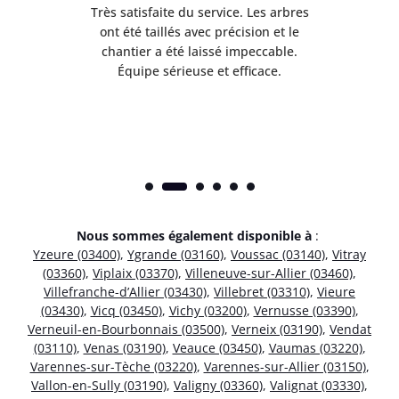
Très satisfaite du service. Les arbres
E
 mes
ont été taillés avec précision et le
dan
risé
chantier a été laissé impeccable.
donn
Équipe sérieuse et efficace.
Nous sommes également disponible à
:
Yzeure (03400)
,
Ygrande (03160)
,
Voussac (03140)
,
Vitray
(03360)
,
Viplaix (03370)
,
Villeneuve-sur-Allier (03460)
,
Villefranche-d’Allier (03430)
,
Villebret (03310)
,
Vieure
(03430)
,
Vicq (03450)
,
Vichy (03200)
,
Vernusse (03390)
,
Verneuil-en-Bourbonnais (03500)
,
Verneix (03190)
,
Vendat
(03110)
,
Venas (03190)
,
Veauce (03450)
,
Vaumas (03220)
,
Varennes-sur-Tèche (03220)
,
Varennes-sur-Allier (03150)
,
Vallon-en-Sully (03190)
,
Valigny (03360)
,
Valignat (03330)
,