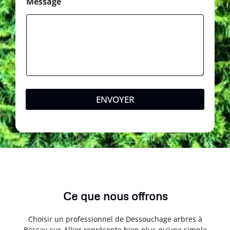
l
Message
ENVOYER
Ce que nous offrons
Choisir un professionnel de Dessouchage arbres à
Bessay-sur-Allier représente bien plus qu’une simple