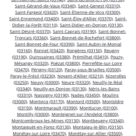
Saint-Gérand-de-Vaux (03340)
,
Saint-Genest (03310)
,
Saint-Fargeol (03420)
,
Saint-Étienne-de-Vicq (03300)
,
Saint-Ennemond (03400)
,
Saint-Éloy-d’Allier (03370)
,
Saint-
Didier-la-Forêt (03110)
,
Saint-Didier-en-Donjon (03130)
,
Saint-Désiré (03370)
,
Saint-Caprais (03190)
,
Saint-Bonnet-
Tronçais (03360)
,
Saint-Bonnet-de-Rochefort (03800)
,
Saint-Bonnet-de-Four (03390)
,
Saint-Aubin-le-Monial
(03160)
,
Ronnet (03420)
,
Rongères (03150)
,
Reugny
(03190)
,
Quinssaines (03380)
,
Prémilhat (03410)
,
Pouzy-
Mésangy (03320)
,
Poëzat (03800)
,
Pierrefitte-sur-Loire
(03470)
,
Périgny (03120)
,
Paray-sous-Briailles (03500)
,
Paray-le-Frésil (03230)
,
Noyant-d’Allier (03210)
,
Nizerolles
(03250)
,
Neuvy (03000)
,
Neure (03320)
,
Neuilly-le-Réal
(03340)
,
Neuilly-en-Donjon (03130)
,
Néris-les-Bains
(03310)
,
Nassigny (03190)
,
Nades (03450)
,
Moulins
(03000)
,
Montvicq (03170)
,
Montord (03500)
,
Montoldre
(03150)
,
Montmarault (03390)
,
Montluçon (03100)
,
Montilly (03000)
,
Monteignet-sur-l’Andelot (03800)
,
Montcombroux-les-Mines (03130)
,
Montbeugny (03340)
,
Montaiguët-en-Forez (03130)
,
Montaigu-le-Blin (03150)
,
Monétay-sur-Loire (03470)
,
Monétay-sur-Allier (03500)
,