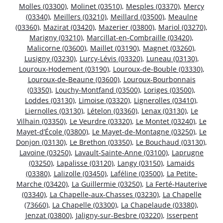
Molles (03300)
,
Molinet (03510)
,
Mesples (03370)
,
Mercy
(03340)
,
Meillers (03210)
,
Meillard (03500)
,
Meaulne
(03360)
,
Mazirat (03420)
,
Mazerier (03800)
,
Mariol (03270)
,
Marigny (03210)
,
Marcillat-en-Combraille (03420)
,
Malicorne (03600)
,
Maillet (03190)
,
Magnet (03260)
,
Lusigny (03230)
,
Lurcy-Lévis (03320)
,
Luneau (03130)
,
Louroux-Hodement (03190)
,
Louroux-de-Bouble (03330)
,
Louroux-de-Beaune (03600)
,
Louroux-Bourbonnais
(03350)
,
Louchy-Montfand (03500)
,
Loriges (03500)
,
Loddes (03130)
,
Limoise (03320)
,
Lignerolles (03410)
,
Liernolles (03130)
,
Lételon (03360)
,
Lenax (03130)
,
Le
Vilhain (03350)
,
Le Veurdre (03320)
,
Le Montet (03240)
,
Le
Mayet-d’École (03800)
,
Le Mayet-de-Montagne (03250)
,
Le
Donjon (03130)
,
Le Brethon (03350)
,
Le Bouchaud (03130)
,
Lavoine (03250)
,
Lavault-Sainte-Anne (03100)
,
Laprugne
(03250)
,
Lapalisse (03120)
,
Langy (03150)
,
Lamaids
(03380)
,
Lalizolle (03450)
,
Laféline (03500)
,
La Petite-
Marche (03420)
,
La Guillermie (03250)
,
La Ferté-Hauterive
(03340)
,
La Chapelle-aux-Chasses (03230)
,
La Chapelle
(73660)
,
La Chapelle (03300)
,
La Chapelaude (03380)
,
Jenzat (03800)
,
Jaligny-sur-Besbre (03220)
,
Isserpent