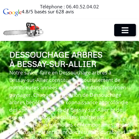
Téléphone :
06.40.52.04.02
4.8/5 basés sur 628 avis
DESSOUCHAGE ARBRES
À BESSAY-SUR-ALLIER
Notre savoir-faire en Dessouchage arbres à
Bessay-sur-Allier constitue le aboutissement de
nombreuses années d’expérience dans l’entretien
paysager. Chaque intervention de Dessouchage
arbres bénéficie de une connaissance approfondie
des spécificités locales de Bessay-sur-Allier et de
ses environs. Nos spécialistes maîtrisent
parfaitement les méthodes contemporaines d’pose
de clôtures, garantissant des résultats durables. La