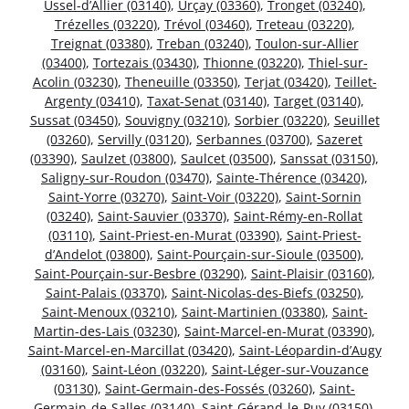
Ussel-d’Allier (03140)
,
Urçay (03360)
,
Tronget (03240)
,
Trézelles (03220)
,
Trévol (03460)
,
Treteau (03220)
,
Treignat (03380)
,
Treban (03240)
,
Toulon-sur-Allier
(03400)
,
Tortezais (03430)
,
Thionne (03220)
,
Thiel-sur-
Acolin (03230)
,
Theneuille (03350)
,
Terjat (03420)
,
Teillet-
Argenty (03410)
,
Taxat-Senat (03140)
,
Target (03140)
,
Sussat (03450)
,
Souvigny (03210)
,
Sorbier (03220)
,
Seuillet
(03260)
,
Servilly (03120)
,
Serbannes (03700)
,
Sazeret
(03390)
,
Saulzet (03800)
,
Saulcet (03500)
,
Sanssat (03150)
,
Saligny-sur-Roudon (03470)
,
Sainte-Thérence (03420)
,
Saint-Yorre (03270)
,
Saint-Voir (03220)
,
Saint-Sornin
(03240)
,
Saint-Sauvier (03370)
,
Saint-Rémy-en-Rollat
(03110)
,
Saint-Priest-en-Murat (03390)
,
Saint-Priest-
d’Andelot (03800)
,
Saint-Pourçain-sur-Sioule (03500)
,
Saint-Pourçain-sur-Besbre (03290)
,
Saint-Plaisir (03160)
,
Saint-Palais (03370)
,
Saint-Nicolas-des-Biefs (03250)
,
Saint-Menoux (03210)
,
Saint-Martinien (03380)
,
Saint-
Martin-des-Lais (03230)
,
Saint-Marcel-en-Murat (03390)
,
Saint-Marcel-en-Marcillat (03420)
,
Saint-Léopardin-d’Augy
(03160)
,
Saint-Léon (03220)
,
Saint-Léger-sur-Vouzance
(03130)
,
Saint-Germain-des-Fossés (03260)
,
Saint-
Germain-de-Salles (03140)
,
Saint-Gérand-le-Puy (03150)
,