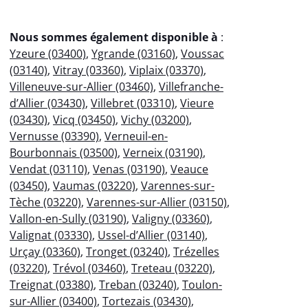
Nous sommes également disponible à
:
Yzeure (03400)
,
Ygrande (03160)
,
Voussac
(03140)
,
Vitray (03360)
,
Viplaix (03370)
,
Villeneuve-sur-Allier (03460)
,
Villefranche-
d’Allier (03430)
,
Villebret (03310)
,
Vieure
(03430)
,
Vicq (03450)
,
Vichy (03200)
,
Vernusse (03390)
,
Verneuil-en-
Bourbonnais (03500)
,
Verneix (03190)
,
Vendat (03110)
,
Venas (03190)
,
Veauce
(03450)
,
Vaumas (03220)
,
Varennes-sur-
Tèche (03220)
,
Varennes-sur-Allier (03150)
,
Vallon-en-Sully (03190)
,
Valigny (03360)
,
Valignat (03330)
,
Ussel-d’Allier (03140)
,
Urçay (03360)
,
Tronget (03240)
,
Trézelles
(03220)
,
Trévol (03460)
,
Treteau (03220)
,
Treignat (03380)
,
Treban (03240)
,
Toulon-
sur-Allier (03400)
,
Tortezais (03430)
,