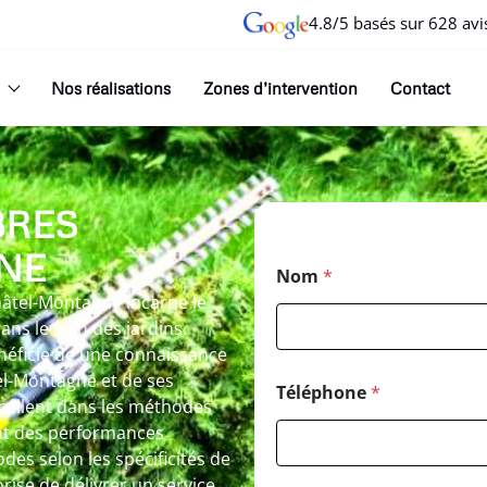
4.8/5 basés sur 628 avi
Nos réalisations
Zones d’intervention
Contact
BRES
NE
Nom
*
âtel-Montagne incarne le
ns le soin des jardins.
néficie de une connaissance
el-Montagne et de ses
Téléphone
*
cellent dans les méthodes
nt des performances
es selon les spécificités de
ise de délivrer un service