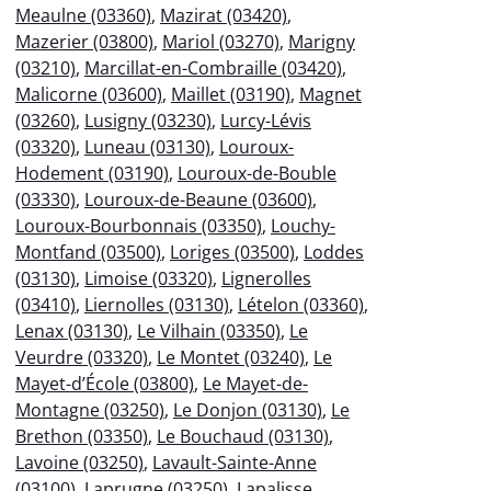
Meaulne (03360)
,
Mazirat (03420)
,
Mazerier (03800)
,
Mariol (03270)
,
Marigny
(03210)
,
Marcillat-en-Combraille (03420)
,
Malicorne (03600)
,
Maillet (03190)
,
Magnet
(03260)
,
Lusigny (03230)
,
Lurcy-Lévis
(03320)
,
Luneau (03130)
,
Louroux-
Hodement (03190)
,
Louroux-de-Bouble
(03330)
,
Louroux-de-Beaune (03600)
,
Louroux-Bourbonnais (03350)
,
Louchy-
Montfand (03500)
,
Loriges (03500)
,
Loddes
(03130)
,
Limoise (03320)
,
Lignerolles
(03410)
,
Liernolles (03130)
,
Lételon (03360)
,
Lenax (03130)
,
Le Vilhain (03350)
,
Le
Veurdre (03320)
,
Le Montet (03240)
,
Le
Mayet-d’École (03800)
,
Le Mayet-de-
Montagne (03250)
,
Le Donjon (03130)
,
Le
Brethon (03350)
,
Le Bouchaud (03130)
,
Lavoine (03250)
,
Lavault-Sainte-Anne
(03100)
,
Laprugne (03250)
,
Lapalisse