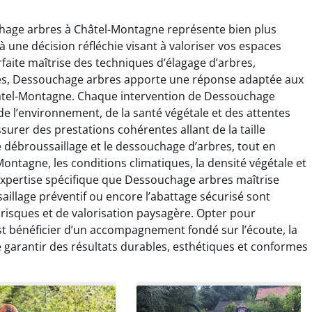
chage arbres à Châtel-Montagne représente bien plus
à une décision réfléchie visant à valoriser vos espaces
rfaite maîtrise des techniques d’élagage d’arbres,
hes, Dessouchage arbres apporte une réponse adaptée aux
hâtel-Montagne. Chaque intervention de Dessouchage
raya Benali
Léandro Vasseur
e l’environnement, de la santé végétale et des attentes
surer des prestations cohérentes allant de la taille
7 février 2026
12 juillet 2025
 le débroussaillage et le dessouchage d’arbres, tout en
e irréprochable du
Intervention rapide et très
Montagne, les conditions climatiques, la densité végétale et
la fin. Les arbres ont
professionnelle pour
expertise spécifique que Dessouchage arbres maîtrise
faitement entretenus
l’élagage de mes arbres. Le
aillage préventif ou encore l’abattage sécurisé sont
e nettoyage après
travail est propre, sécurisé et
 risques et de valorisation paysagère. Opter pour
tion est impeccable.
parfaitement réalisé. Je
ommande vivement.
recommande sans hésiter.
t bénéficier d’un accompagnement fondé sur l’écoute, la
de garantir des résultats durables, esthétiques et conformes