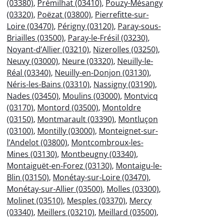
(03380)
,
Prémilhat (03410)
,
Pouzy-Mésangy
(03320)
,
Poëzat (03800)
,
Pierrefitte-sur-
Loire (03470)
,
Périgny (03120)
,
Paray-sous-
Briailles (03500)
,
Paray-le-Frésil (03230)
,
Noyant-d’Allier (03210)
,
Nizerolles (03250)
,
Neuvy (03000)
,
Neure (03320)
,
Neuilly-le-
Réal (03340)
,
Neuilly-en-Donjon (03130)
,
Néris-les-Bains (03310)
,
Nassigny (03190)
,
Nades (03450)
,
Moulins (03000)
,
Montvicq
(03170)
,
Montord (03500)
,
Montoldre
(03150)
,
Montmarault (03390)
,
Montluçon
(03100)
,
Montilly (03000)
,
Monteignet-sur-
l’Andelot (03800)
,
Montcombroux-les-
Mines (03130)
,
Montbeugny (03340)
,
Montaiguët-en-Forez (03130)
,
Montaigu-le-
Blin (03150)
,
Monétay-sur-Loire (03470)
,
Monétay-sur-Allier (03500)
,
Molles (03300)
,
Molinet (03510)
,
Mesples (03370)
,
Mercy
(03340)
,
Meillers (03210)
,
Meillard (03500)
,