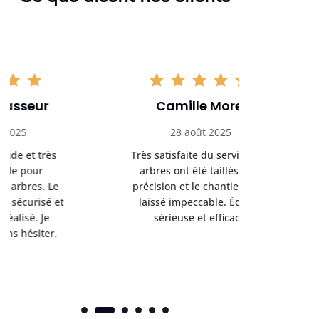
Camille Morel
Yan
28 août 2025
15 se
Très satisfaite du service. Les
Excellent t
arbres ont été taillés avec
réalisé 
précision et le chantier a été
annoncés
laissé impeccable. Équipe
donnés étai
sérieuse et efficace.
le résul