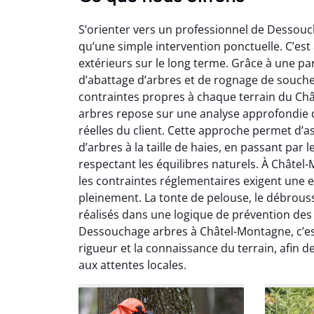
S’orienter vers un professionnel de Dessou
qu’une simple intervention ponctuelle. C’est 
extérieurs sur le long terme. Grâce à une pa
d’abattage d’arbres et de rognage de souc
contraintes propres à chaque terrain du C
So
arbres repose sur une analyse approfondie d
réelles du client. Cette approche permet d’as
0
d’arbres à la taille de haies, en passant par
Servic
respectant les équilibres naturels. À Châtel-
début à 
les contraintes réglementaires exigent une 
été par
pleinement. La tonte de pelouse, le débrouss
et l
réalisés dans une logique de prévention des
interven
Je rec
Dessouchage arbres à Châtel-Montagne, c’es
rigueur et la connaissance du terrain, afin 
aux attentes locales.