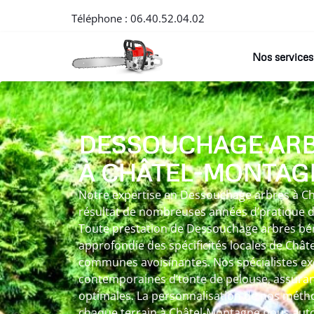
Téléphone :
06.40.52.04.02
Nos services
DESSOUCHAGE AR
À CHÂTEL-MONTAG
Notre expertise en Dessouchage arbres à Ch
résultat de nombreuses années d’pratique da
Toute prestation de Dessouchage arbres bé
approfondie des spécificités locales de Chât
communes avoisinantes. Nos spécialistes ex
contemporaines d’tonte de pelouse, assura
optimales. La personnalisation de nos méthod
chaque terrain à Châtel-Montagne nous autor