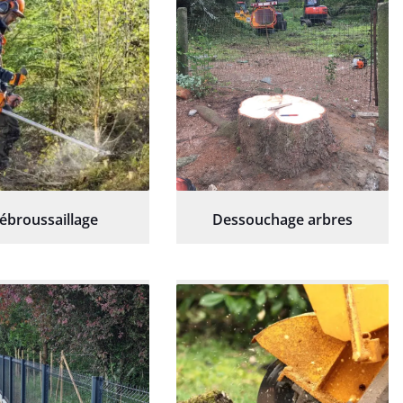
ébroussaillage
Dessouchage arbres