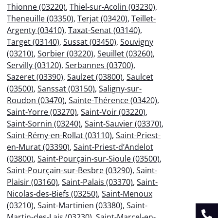
Thionne (03220)
,
Thiel-sur-Acolin (03230)
,
Theneuille (03350)
,
Terjat (03420)
,
Teillet-
Argenty (03410)
,
Taxat-Senat (03140)
,
Target (03140)
,
Sussat (03450)
,
Souvigny
(03210)
,
Sorbier (03220)
,
Seuillet (03260)
,
Servilly (03120)
,
Serbannes (03700)
,
Sazeret (03390)
,
Saulzet (03800)
,
Saulcet
(03500)
,
Sanssat (03150)
,
Saligny-sur-
Roudon (03470)
,
Sainte-Thérence (03420)
,
Saint-Yorre (03270)
,
Saint-Voir (03220)
,
Saint-Sornin (03240)
,
Saint-Sauvier (03370)
,
Saint-Rémy-en-Rollat (03110)
,
Saint-Priest-
en-Murat (03390)
,
Saint-Priest-d’Andelot
(03800)
,
Saint-Pourçain-sur-Sioule (03500)
,
Saint-Pourçain-sur-Besbre (03290)
,
Saint-
Plaisir (03160)
,
Saint-Palais (03370)
,
Saint-
Nicolas-des-Biefs (03250)
,
Saint-Menoux
(03210)
,
Saint-Martinien (03380)
,
Saint-
Martin-des-Lais (03230)
,
Saint-Marcel-en-