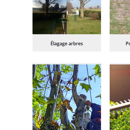
Élagage arbres
P