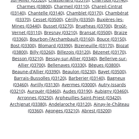
Charmes (03800)
,
Charmeil (03110)
,
Chareil-Cintrat
(03140)
,
Chantelle (03140)
,
Chamblet (03170)
,
Chambérat
(03370)
,
Cesset (03500)
,
Cérilly (03350)
,
Buxières-les-
Mines (03440)
,
Busset (03270)
,
Brugheas (03700)
,
Broût-
Vernet (03110)
,
Bresnay (03210)
,
Bransat (03500)
,
Braize
(03360)
,
Bourbon-l’Archambault (03160)
,
Bouce (03150)
,
Bost (03300)
,
Blomard (03390)
,
Bizeneuille (03170)
,
Biozat
(03800)
,
Billy (03260)
,
Billezois (03120)
,
Bézenet (03170)
,
Besson (03210)
,
Bessay-sur-Allier (03340)
,
Bellerive-sur-
Allier (03700)
,
Bellenaves (03330)
,
Bègues (03800)
,
Beaune-d’Allier (03390)
,
Beaulon (03230)
,
Bayet (03500)
,
Barrais-Bussolles (03120)
,
Barberier (03140)
,
Bagneux
(03460)
,
Avrilly (03130)
,
Avermes (03000)
,
Autry-Issards
(03210)
,
Aurouër (03460)
,
Audes (03190)
,
Aubigny (03460)
,
Arronnes (03250)
,
Arpheuilles-Saint-Priest (03420)
,
Archignat (03380)
,
Andelaroche (03120)
,
Ainay-le-Château
(03360)
,
Agonges (03210)
,
Abrest (03200)