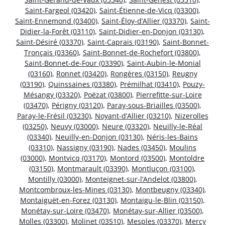
Saint-Fargeol (03420)
,
Saint-Étienne-de-Vicq (03300)
,
Saint-Ennemond (03400)
,
Saint-Éloy-d’Allier (03370)
,
Saint-
Didier-la-Forêt (03110)
,
Saint-Didier-en-Donjon (03130)
,
Saint-Désiré (03370)
,
Saint-Caprais (03190)
,
Saint-Bonnet-
Tronçais (03360)
,
Saint-Bonnet-de-Rochefort (03800)
,
Saint-Bonnet-de-Four (03390)
,
Saint-Aubin-le-Monial
(03160)
,
Ronnet (03420)
,
Rongères (03150)
,
Reugny
(03190)
,
Quinssaines (03380)
,
Prémilhat (03410)
,
Pouzy-
Mésangy (03320)
,
Poëzat (03800)
,
Pierrefitte-sur-Loire
(03470)
,
Périgny (03120)
,
Paray-sous-Briailles (03500)
,
Paray-le-Frésil (03230)
,
Noyant-d’Allier (03210)
,
Nizerolles
(03250)
,
Neuvy (03000)
,
Neure (03320)
,
Neuilly-le-Réal
(03340)
,
Neuilly-en-Donjon (03130)
,
Néris-les-Bains
(03310)
,
Nassigny (03190)
,
Nades (03450)
,
Moulins
(03000)
,
Montvicq (03170)
,
Montord (03500)
,
Montoldre
(03150)
,
Montmarault (03390)
,
Montluçon (03100)
,
Montilly (03000)
,
Monteignet-sur-l’Andelot (03800)
,
Montcombroux-les-Mines (03130)
,
Montbeugny (03340)
,
Montaiguët-en-Forez (03130)
,
Montaigu-le-Blin (03150)
,
Monétay-sur-Loire (03470)
,
Monétay-sur-Allier (03500)
,
Molles (03300)
,
Molinet (03510)
,
Mesples (03370)
,
Mercy