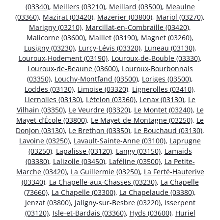
(03340)
,
Meillers (03210)
,
Meillard (03500)
,
Meaulne
(03360)
,
Mazirat (03420)
,
Mazerier (03800)
,
Mariol (03270)
,
Marigny (03210)
,
Marcillat-en-Combraille (03420)
,
Malicorne (03600)
,
Maillet (03190)
,
Magnet (03260)
,
Lusigny (03230)
,
Lurcy-Lévis (03320)
,
Luneau (03130)
,
Louroux-Hodement (03190)
,
Louroux-de-Bouble (03330)
,
Louroux-de-Beaune (03600)
,
Louroux-Bourbonnais
(03350)
,
Louchy-Montfand (03500)
,
Loriges (03500)
,
Loddes (03130)
,
Limoise (03320)
,
Lignerolles (03410)
,
Liernolles (03130)
,
Lételon (03360)
,
Lenax (03130)
,
Le
Vilhain (03350)
,
Le Veurdre (03320)
,
Le Montet (03240)
,
Le
Mayet-d’École (03800)
,
Le Mayet-de-Montagne (03250)
,
Le
Donjon (03130)
,
Le Brethon (03350)
,
Le Bouchaud (03130)
,
Lavoine (03250)
,
Lavault-Sainte-Anne (03100)
,
Laprugne
(03250)
,
Lapalisse (03120)
,
Langy (03150)
,
Lamaids
(03380)
,
Lalizolle (03450)
,
Laféline (03500)
,
La Petite-
Marche (03420)
,
La Guillermie (03250)
,
La Ferté-Hauterive
(03340)
,
La Chapelle-aux-Chasses (03230)
,
La Chapelle
(73660)
,
La Chapelle (03300)
,
La Chapelaude (03380)
,
Jenzat (03800)
,
Jaligny-sur-Besbre (03220)
,
Isserpent
(03120)
,
Isle-et-Bardais (03360)
,
Hyds (03600)
,
Huriel