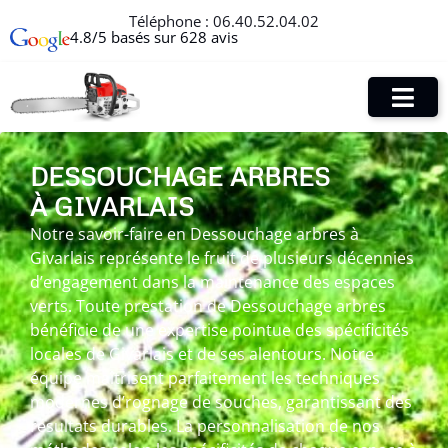
Téléphone :
06.40.52.04.02
4.8/5 basés sur 628 avis
DESSOUCHAGE ARBRES
À GIVARLAIS
Notre savoir-faire en Dessouchage arbres à
Givarlais représente le fruit de plusieurs décennies
d’engagement dans la maintenance des espaces
verts. Toute prestation de Dessouchage arbres
bénéficie de une expertise pointue des spécificités
locales de Givarlais et de ses alentours. Notre
équipe maîtrisent parfaitement les techniques
modernes d’rognage de souches, garantissant des
résultats durables. La personnalisation de nos