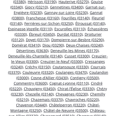
(03380)
,
Hérisson (03190)
,
Hauterive (03270)
,
Gouise
(03340)
,
Gipcy (03210)
,
Gennetines (03400)
,
Garnat-sur-
Engièvre (03230)
,
Gannay-sur-Loire (03230)
,
Gannat
(03800)
,
Franchesse (03160)
,
Fourilles (03140)
,
Fleuriel
(03140)
,
Ferrières-sur-Sichon (03250)
,
Étroussat (03140)
,
Espinasse-Vozelle (03110)
,
Escurolles (03110)
,
Échassières
(03330)
,
Ébreuil (03450)
,
Durdat (03310)
,
Droiturier
(03120)
,
Doyet (03170)
,
Dompierre-sur-Besbre (03290)
,
Domérat (03410)
,
Diou (03290)
,
Deux-Chaises (03240)
,
Désertines (03630)
,
Deneuille-les-Mines (03170)
,
Deneuille-lès-Chantelle (03140)
,
Cusset (03300)
,
Creuzier-
le-Vieux (03300)
,
Creuzier-le-Neuf (03300)
,
Cressanges
(03240)
,
Créchy (03150)
,
Coutansouze (03330)
,
Courçais
(03370)
,
Couleuvre (03320)
,
Coulanges (03470)
,
Coulandon
(03000)
,
Cosne-d’Allier (03430)
,
Contigny (03500)
,
Commentry (03600)
,
Cognat-Lyonne (03110)
,
Cindré
(03220)
,
Chouvigny (03450)
,
Chirat-l’Église (03330)
,
Chézy
(03230)
,
Chezelle (03140)
,
Chevagnes (03230)
,
Chemilly
(03210)
,
Chazemais (03370)
,
Chavroches (03220)
,
Chavenon (03440)
,
Châtelperron (03220)
,
Châtel-
Montagne (03250)
,
Châtel-de-Neuvre (03500)
,
Château-
sur-Allier (03320)
,
Chassenard (03510)
,
Charroux (03140)
,