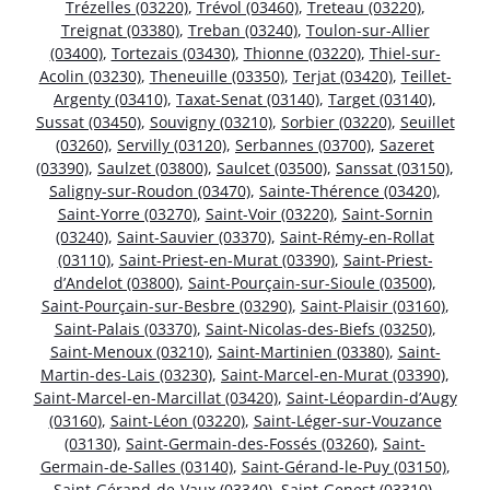
Trézelles (03220)
,
Trévol (03460)
,
Treteau (03220)
,
Treignat (03380)
,
Treban (03240)
,
Toulon-sur-Allier
(03400)
,
Tortezais (03430)
,
Thionne (03220)
,
Thiel-sur-
Acolin (03230)
,
Theneuille (03350)
,
Terjat (03420)
,
Teillet-
Argenty (03410)
,
Taxat-Senat (03140)
,
Target (03140)
,
Sussat (03450)
,
Souvigny (03210)
,
Sorbier (03220)
,
Seuillet
(03260)
,
Servilly (03120)
,
Serbannes (03700)
,
Sazeret
(03390)
,
Saulzet (03800)
,
Saulcet (03500)
,
Sanssat (03150)
,
Saligny-sur-Roudon (03470)
,
Sainte-Thérence (03420)
,
Saint-Yorre (03270)
,
Saint-Voir (03220)
,
Saint-Sornin
(03240)
,
Saint-Sauvier (03370)
,
Saint-Rémy-en-Rollat
(03110)
,
Saint-Priest-en-Murat (03390)
,
Saint-Priest-
d’Andelot (03800)
,
Saint-Pourçain-sur-Sioule (03500)
,
Saint-Pourçain-sur-Besbre (03290)
,
Saint-Plaisir (03160)
,
Saint-Palais (03370)
,
Saint-Nicolas-des-Biefs (03250)
,
Saint-Menoux (03210)
,
Saint-Martinien (03380)
,
Saint-
Martin-des-Lais (03230)
,
Saint-Marcel-en-Murat (03390)
,
Saint-Marcel-en-Marcillat (03420)
,
Saint-Léopardin-d’Augy
(03160)
,
Saint-Léon (03220)
,
Saint-Léger-sur-Vouzance
(03130)
,
Saint-Germain-des-Fossés (03260)
,
Saint-
Germain-de-Salles (03140)
,
Saint-Gérand-le-Puy (03150)
,
Saint-Gérand-de-Vaux (03340)
,
Saint-Genest (03310)
,