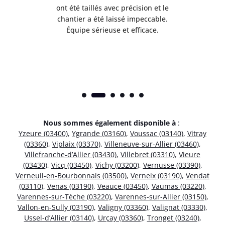
 mes
ont été taillés avec précision et le
dan
risé
chantier a été laissé impeccable.
donn
Équipe sérieuse et efficace.
Nous sommes également disponible à
:
Yzeure (03400)
,
Ygrande (03160)
,
Voussac (03140)
,
Vitray
(03360)
,
Viplaix (03370)
,
Villeneuve-sur-Allier (03460)
,
Villefranche-d’Allier (03430)
,
Villebret (03310)
,
Vieure
(03430)
,
Vicq (03450)
,
Vichy (03200)
,
Vernusse (03390)
,
Verneuil-en-Bourbonnais (03500)
,
Verneix (03190)
,
Vendat
(03110)
,
Venas (03190)
,
Veauce (03450)
,
Vaumas (03220)
,
Varennes-sur-Tèche (03220)
,
Varennes-sur-Allier (03150)
,
Vallon-en-Sully (03190)
,
Valigny (03360)
,
Valignat (03330)
,
Ussel-d’Allier (03140)
,
Urçay (03360)
,
Tronget (03240)
,