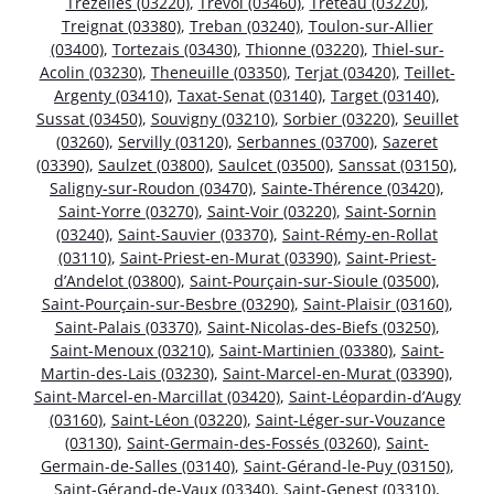
Trézelles (03220)
,
Trévol (03460)
,
Treteau (03220)
,
Treignat (03380)
,
Treban (03240)
,
Toulon-sur-Allier
(03400)
,
Tortezais (03430)
,
Thionne (03220)
,
Thiel-sur-
Acolin (03230)
,
Theneuille (03350)
,
Terjat (03420)
,
Teillet-
Argenty (03410)
,
Taxat-Senat (03140)
,
Target (03140)
,
Sussat (03450)
,
Souvigny (03210)
,
Sorbier (03220)
,
Seuillet
(03260)
,
Servilly (03120)
,
Serbannes (03700)
,
Sazeret
(03390)
,
Saulzet (03800)
,
Saulcet (03500)
,
Sanssat (03150)
,
Saligny-sur-Roudon (03470)
,
Sainte-Thérence (03420)
,
Saint-Yorre (03270)
,
Saint-Voir (03220)
,
Saint-Sornin
(03240)
,
Saint-Sauvier (03370)
,
Saint-Rémy-en-Rollat
(03110)
,
Saint-Priest-en-Murat (03390)
,
Saint-Priest-
d’Andelot (03800)
,
Saint-Pourçain-sur-Sioule (03500)
,
Saint-Pourçain-sur-Besbre (03290)
,
Saint-Plaisir (03160)
,
Saint-Palais (03370)
,
Saint-Nicolas-des-Biefs (03250)
,
Saint-Menoux (03210)
,
Saint-Martinien (03380)
,
Saint-
Martin-des-Lais (03230)
,
Saint-Marcel-en-Murat (03390)
,
Saint-Marcel-en-Marcillat (03420)
,
Saint-Léopardin-d’Augy
(03160)
,
Saint-Léon (03220)
,
Saint-Léger-sur-Vouzance
(03130)
,
Saint-Germain-des-Fossés (03260)
,
Saint-
Germain-de-Salles (03140)
,
Saint-Gérand-le-Puy (03150)
,
Saint-Gérand-de-Vaux (03340)
,
Saint-Genest (03310)
,