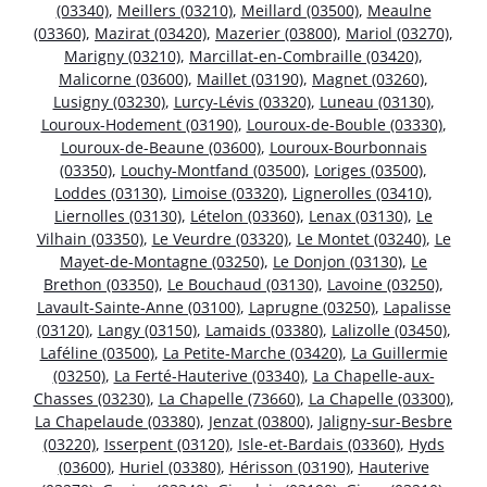
(03340)
,
Meillers (03210)
,
Meillard (03500)
,
Meaulne
(03360)
,
Mazirat (03420)
,
Mazerier (03800)
,
Mariol (03270)
,
Marigny (03210)
,
Marcillat-en-Combraille (03420)
,
Malicorne (03600)
,
Maillet (03190)
,
Magnet (03260)
,
Lusigny (03230)
,
Lurcy-Lévis (03320)
,
Luneau (03130)
,
Louroux-Hodement (03190)
,
Louroux-de-Bouble (03330)
,
Louroux-de-Beaune (03600)
,
Louroux-Bourbonnais
(03350)
,
Louchy-Montfand (03500)
,
Loriges (03500)
,
Loddes (03130)
,
Limoise (03320)
,
Lignerolles (03410)
,
Liernolles (03130)
,
Lételon (03360)
,
Lenax (03130)
,
Le
Vilhain (03350)
,
Le Veurdre (03320)
,
Le Montet (03240)
,
Le
Mayet-de-Montagne (03250)
,
Le Donjon (03130)
,
Le
Brethon (03350)
,
Le Bouchaud (03130)
,
Lavoine (03250)
,
Lavault-Sainte-Anne (03100)
,
Laprugne (03250)
,
Lapalisse
(03120)
,
Langy (03150)
,
Lamaids (03380)
,
Lalizolle (03450)
,
Laféline (03500)
,
La Petite-Marche (03420)
,
La Guillermie
(03250)
,
La Ferté-Hauterive (03340)
,
La Chapelle-aux-
Chasses (03230)
,
La Chapelle (73660)
,
La Chapelle (03300)
,
La Chapelaude (03380)
,
Jenzat (03800)
,
Jaligny-sur-Besbre
(03220)
,
Isserpent (03120)
,
Isle-et-Bardais (03360)
,
Hyds
(03600)
,
Huriel (03380)
,
Hérisson (03190)
,
Hauterive