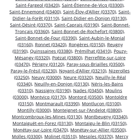
Saint-Fargeol (03420)
,
Saint-Étienne-de-Vicq (03300)
,
Saint-Ennemond (03400)
,
Saint-Éloy-d’Allier (03370)
,
Saint-
Didier-la-Forêt (03110)
,
Saint-Didier-en-Donjon (03130)
,
Saint-Désiré (03370)
,
Saint-Caprais (03190)
,
Saint-Bonnet-
Tronçais (03360)
,
Saint-Bonnet-de-Rochefort (03800)
,
Saint-Bonnet-de-Four (03390)
,
Saint-Aubin-le-Monial
(03160)
,
Ronnet (03420)
,
Rongères (03150)
,
Reugny
(03190)
,
Quinssaines (03380)
,
Prémilhat (03410)
,
Pouzy-
Mésangy (03320)
,
Poëzat (03800)
,
Pierrefitte-sur-Loire
(03470)
,
Périgny (03120)
,
Paray-sous-Briailles (03500)
,
Paray-le-Frésil (03230)
,
Noyant-d’Allier (03210)
,
Nizerolles
(03250)
,
Neuvy (03000)
,
Neure (03320)
,
Neuilly-le-Réal
(03340)
,
Neuilly-en-Donjon (03130)
,
Néris-les-Bains
(03310)
,
Nassigny (03190)
,
Nades (03450)
,
Moulins
(03000)
,
Montvicq (03170)
,
Montord (03500)
,
Montoldre
(03150)
,
Montmarault (03390)
,
Montluçon (03100)
,
Montilly (03000)
,
Monteignet-sur-l’Andelot (03800)
,
Montcombroux-les-Mines (03130)
,
Montbeugny (03340)
,
Montaiguët-en-Forez (03130)
,
Montaigu-le-Blin (03150)
,
Monétay-sur-Loire (03470)
,
Monétay-sur-Allier (03500)
,
Molles (03300)
,
Molinet (03510)
,
Mesples (03370)
,
Mercy