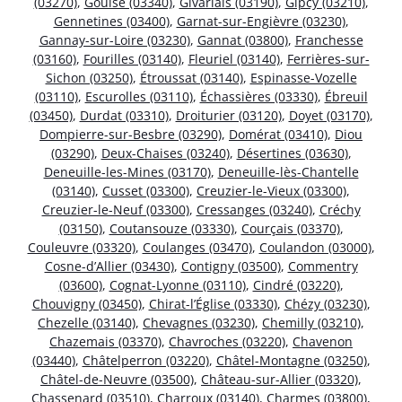
(03270)
,
Gouise (03340)
,
Givarlais (03190)
,
Gipcy (03210)
,
Gennetines (03400)
,
Garnat-sur-Engièvre (03230)
,
Gannay-sur-Loire (03230)
,
Gannat (03800)
,
Franchesse
(03160)
,
Fourilles (03140)
,
Fleuriel (03140)
,
Ferrières-sur-
Sichon (03250)
,
Étroussat (03140)
,
Espinasse-Vozelle
(03110)
,
Escurolles (03110)
,
Échassières (03330)
,
Ébreuil
(03450)
,
Durdat (03310)
,
Droiturier (03120)
,
Doyet (03170)
,
Dompierre-sur-Besbre (03290)
,
Domérat (03410)
,
Diou
(03290)
,
Deux-Chaises (03240)
,
Désertines (03630)
,
Deneuille-les-Mines (03170)
,
Deneuille-lès-Chantelle
(03140)
,
Cusset (03300)
,
Creuzier-le-Vieux (03300)
,
Creuzier-le-Neuf (03300)
,
Cressanges (03240)
,
Créchy
(03150)
,
Coutansouze (03330)
,
Courçais (03370)
,
Couleuvre (03320)
,
Coulanges (03470)
,
Coulandon (03000)
,
Cosne-d’Allier (03430)
,
Contigny (03500)
,
Commentry
(03600)
,
Cognat-Lyonne (03110)
,
Cindré (03220)
,
Chouvigny (03450)
,
Chirat-l’Église (03330)
,
Chézy (03230)
,
Chezelle (03140)
,
Chevagnes (03230)
,
Chemilly (03210)
,
Chazemais (03370)
,
Chavroches (03220)
,
Chavenon
(03440)
,
Châtelperron (03220)
,
Châtel-Montagne (03250)
,
Châtel-de-Neuvre (03500)
,
Château-sur-Allier (03320)
,
Chassenard (03510)
,
Charroux (03140)
,
Charmes (03800)
,