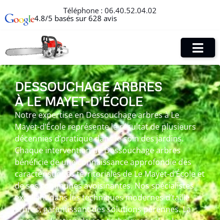
Téléphone :
06.40.52.04.02
4.8/5 basés sur 628 avis
DESSOUCHAGE ARBRES
À LE MAYET-D’ÉCOLE
Notre expertise en Dessouchage arbres à Le
Mayet-d’École représente le résultat de plusieurs
décennies d’pratique dans le soin des jardins.
Chaque intervention de Dessouchage arbres
bénéficie de une connaissance approfondie des
caractéristiques territoriales de Le Mayet-d’École et
de ses communes avoisinantes. Nos spécialistes
excellent dans les techniques modernes d’taille
arbres, garantissant des solutions pérennes. La