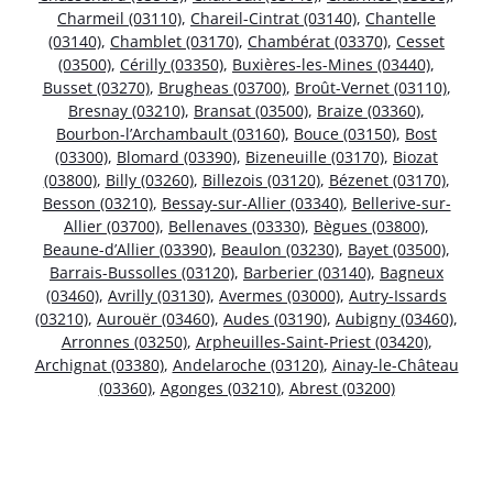
Charmeil (03110)
,
Chareil-Cintrat (03140)
,
Chantelle
(03140)
,
Chamblet (03170)
,
Chambérat (03370)
,
Cesset
(03500)
,
Cérilly (03350)
,
Buxières-les-Mines (03440)
,
Busset (03270)
,
Brugheas (03700)
,
Broût-Vernet (03110)
,
Bresnay (03210)
,
Bransat (03500)
,
Braize (03360)
,
Bourbon-l’Archambault (03160)
,
Bouce (03150)
,
Bost
(03300)
,
Blomard (03390)
,
Bizeneuille (03170)
,
Biozat
(03800)
,
Billy (03260)
,
Billezois (03120)
,
Bézenet (03170)
,
Besson (03210)
,
Bessay-sur-Allier (03340)
,
Bellerive-sur-
Allier (03700)
,
Bellenaves (03330)
,
Bègues (03800)
,
Beaune-d’Allier (03390)
,
Beaulon (03230)
,
Bayet (03500)
,
Barrais-Bussolles (03120)
,
Barberier (03140)
,
Bagneux
(03460)
,
Avrilly (03130)
,
Avermes (03000)
,
Autry-Issards
(03210)
,
Aurouër (03460)
,
Audes (03190)
,
Aubigny (03460)
,
Arronnes (03250)
,
Arpheuilles-Saint-Priest (03420)
,
Archignat (03380)
,
Andelaroche (03120)
,
Ainay-le-Château
(03360)
,
Agonges (03210)
,
Abrest (03200)