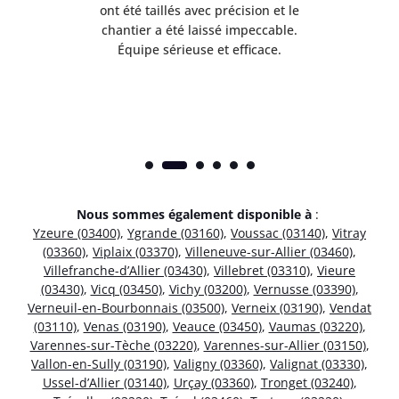
 mes
ont été taillés avec précision et le
dan
risé
chantier a été laissé impeccable.
donn
Équipe sérieuse et efficace.
Nous sommes également disponible à
:
Yzeure (03400)
,
Ygrande (03160)
,
Voussac (03140)
,
Vitray
(03360)
,
Viplaix (03370)
,
Villeneuve-sur-Allier (03460)
,
Villefranche-d’Allier (03430)
,
Villebret (03310)
,
Vieure
(03430)
,
Vicq (03450)
,
Vichy (03200)
,
Vernusse (03390)
,
Verneuil-en-Bourbonnais (03500)
,
Verneix (03190)
,
Vendat
(03110)
,
Venas (03190)
,
Veauce (03450)
,
Vaumas (03220)
,
Varennes-sur-Tèche (03220)
,
Varennes-sur-Allier (03150)
,
Vallon-en-Sully (03190)
,
Valigny (03360)
,
Valignat (03330)
,
Ussel-d’Allier (03140)
,
Urçay (03360)
,
Tronget (03240)
,