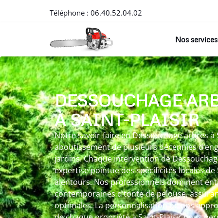
Téléphone :
06.40.52.04.02
Nos services
DESSOUCHAGE AR
À SAINT-PLAISIR
Notre savoir-faire en Dessouchage arbres à Sa
aboutissement de plusieurs décennies d’en
jardins. Chaque intervention de Dessouchag
expertise pointue des spécificités locales de 
alentours. Nos professionnels dominent en
contemporaines d’tonte de pelouse, assura
optimales. La personnalisation de nos approc
de chaque propriété à Saint-Plaisir nous pe