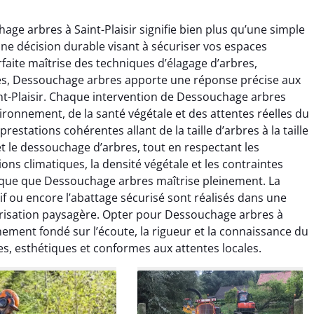
age arbres à Saint-Plaisir signifie bien plus qu’une simple
ne décision durable visant à sécuriser vos espaces
rfaite maîtrise des techniques d’élagage d’arbres,
es, Dessouchage arbres apporte une réponse précise aux
nt-Plaisir. Chaque intervention de Dessouchage arbres
ronnement, de la santé végétale et des attentes réelles du
raya Benali
Léandro Vasseur
estations cohérentes allant de la taille d’arbres à la taille
et le dessouchage d’arbres, tout en respectant les
7 février 2026
12 juillet 2025
tions climatiques, la densité végétale et les contraintes
e irréprochable du
Intervention rapide et très
fique que Dessouchage arbres maîtrise pleinement. La
la fin. Les arbres ont
professionnelle pour
if ou encore l’abattage sécurisé sont réalisés dans une
faitement entretenus
l’élagage de mes arbres. Le
orisation paysagère. Opter pour Dessouchage arbres à
e nettoyage après
travail est propre, sécurisé et
nement fondé sur l’écoute, la rigueur et la connaissance du
tion est impeccable.
parfaitement réalisé. Je
les, esthétiques et conformes aux attentes locales.
ommande vivement.
recommande sans hésiter.