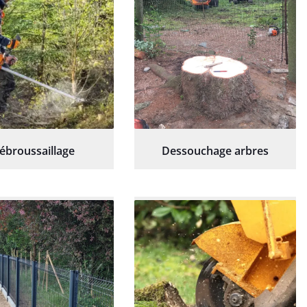
ébroussaillage
Dessouchage arbres