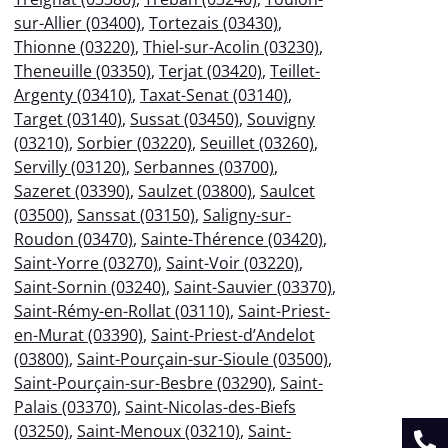
sur-Allier (03400)
,
Tortezais (03430)
,
Thionne (03220)
,
Thiel-sur-Acolin (03230)
,
Theneuille (03350)
,
Terjat (03420)
,
Teillet-
Argenty (03410)
,
Taxat-Senat (03140)
,
Target (03140)
,
Sussat (03450)
,
Souvigny
(03210)
,
Sorbier (03220)
,
Seuillet (03260)
,
Servilly (03120)
,
Serbannes (03700)
,
Sazeret (03390)
,
Saulzet (03800)
,
Saulcet
(03500)
,
Sanssat (03150)
,
Saligny-sur-
Roudon (03470)
,
Sainte-Thérence (03420)
,
Saint-Yorre (03270)
,
Saint-Voir (03220)
,
Saint-Sornin (03240)
,
Saint-Sauvier (03370)
,
Saint-Rémy-en-Rollat (03110)
,
Saint-Priest-
en-Murat (03390)
,
Saint-Priest-d’Andelot
(03800)
,
Saint-Pourçain-sur-Sioule (03500)
,
Saint-Pourçain-sur-Besbre (03290)
,
Saint-
Palais (03370)
,
Saint-Nicolas-des-Biefs
(03250)
,
Saint-Menoux (03210)
,
Saint-