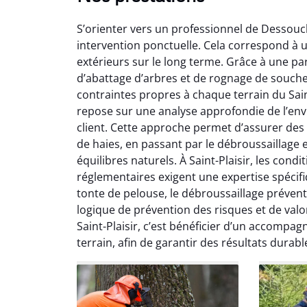
S’orienter vers un professionnel de Dessouch
intervention ponctuelle. Cela correspond à u
extérieurs sur le long terme. Grâce à une pa
d’abattage d’arbres et de rognage de souch
contraintes propres à chaque terrain du Sai
repose sur une analyse approfondie de l’envi
So
client. Cette approche permet d’assurer des pr
de haies, en passant par le débroussaillage 
0
équilibres naturels. À Saint-Plaisir, les condi
Servic
réglementaires exigent une expertise spéci
début à 
tonte de pelouse, le débroussaillage prévent
été par
logique de prévention des risques et de val
et l
Saint-Plaisir, c’est bénéficier d’un accompag
interven
terrain, afin de garantir des résultats durab
Je rec