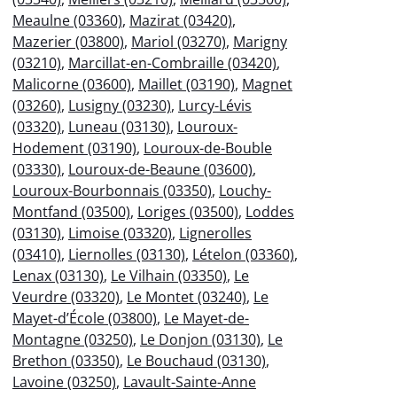
Meaulne (03360)
,
Mazirat (03420)
,
Mazerier (03800)
,
Mariol (03270)
,
Marigny
(03210)
,
Marcillat-en-Combraille (03420)
,
Malicorne (03600)
,
Maillet (03190)
,
Magnet
(03260)
,
Lusigny (03230)
,
Lurcy-Lévis
(03320)
,
Luneau (03130)
,
Louroux-
Hodement (03190)
,
Louroux-de-Bouble
(03330)
,
Louroux-de-Beaune (03600)
,
Louroux-Bourbonnais (03350)
,
Louchy-
Montfand (03500)
,
Loriges (03500)
,
Loddes
(03130)
,
Limoise (03320)
,
Lignerolles
(03410)
,
Liernolles (03130)
,
Lételon (03360)
,
Lenax (03130)
,
Le Vilhain (03350)
,
Le
Veurdre (03320)
,
Le Montet (03240)
,
Le
Mayet-d’École (03800)
,
Le Mayet-de-
Montagne (03250)
,
Le Donjon (03130)
,
Le
Brethon (03350)
,
Le Bouchaud (03130)
,
Lavoine (03250)
,
Lavault-Sainte-Anne