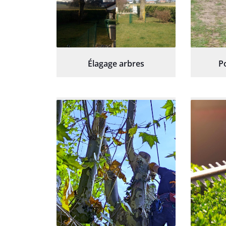
Élagage arbres
P