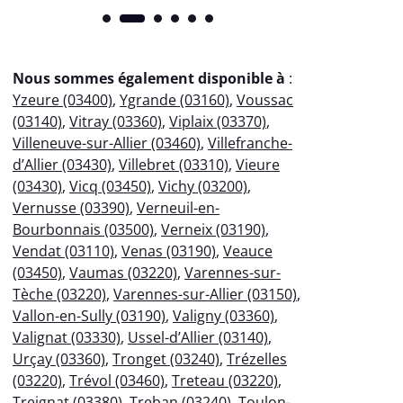
Nous sommes également disponible à
:
Yzeure (03400)
,
Ygrande (03160)
,
Voussac
(03140)
,
Vitray (03360)
,
Viplaix (03370)
,
Villeneuve-sur-Allier (03460)
,
Villefranche-
d’Allier (03430)
,
Villebret (03310)
,
Vieure
(03430)
,
Vicq (03450)
,
Vichy (03200)
,
Vernusse (03390)
,
Verneuil-en-
Bourbonnais (03500)
,
Verneix (03190)
,
Vendat (03110)
,
Venas (03190)
,
Veauce
(03450)
,
Vaumas (03220)
,
Varennes-sur-
Tèche (03220)
,
Varennes-sur-Allier (03150)
,
Vallon-en-Sully (03190)
,
Valigny (03360)
,
Valignat (03330)
,
Ussel-d’Allier (03140)
,
Urçay (03360)
,
Tronget (03240)
,
Trézelles
(03220)
,
Trévol (03460)
,
Treteau (03220)
,
Treignat (03380)
,
Treban (03240)
,
Toulon-