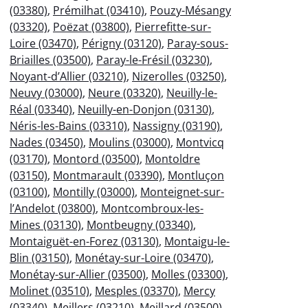
(03380)
,
Prémilhat (03410)
,
Pouzy-Mésangy
(03320)
,
Poëzat (03800)
,
Pierrefitte-sur-
Loire (03470)
,
Périgny (03120)
,
Paray-sous-
Briailles (03500)
,
Paray-le-Frésil (03230)
,
Noyant-d’Allier (03210)
,
Nizerolles (03250)
,
Neuvy (03000)
,
Neure (03320)
,
Neuilly-le-
Réal (03340)
,
Neuilly-en-Donjon (03130)
,
Néris-les-Bains (03310)
,
Nassigny (03190)
,
Nades (03450)
,
Moulins (03000)
,
Montvicq
(03170)
,
Montord (03500)
,
Montoldre
(03150)
,
Montmarault (03390)
,
Montluçon
(03100)
,
Montilly (03000)
,
Monteignet-sur-
l’Andelot (03800)
,
Montcombroux-les-
Mines (03130)
,
Montbeugny (03340)
,
Montaiguët-en-Forez (03130)
,
Montaigu-le-
Blin (03150)
,
Monétay-sur-Loire (03470)
,
Monétay-sur-Allier (03500)
,
Molles (03300)
,
Molinet (03510)
,
Mesples (03370)
,
Mercy
(03340)
,
Meillers (03210)
,
Meillard (03500)
,