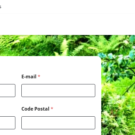
s
E-mail
*
Code Postal
*