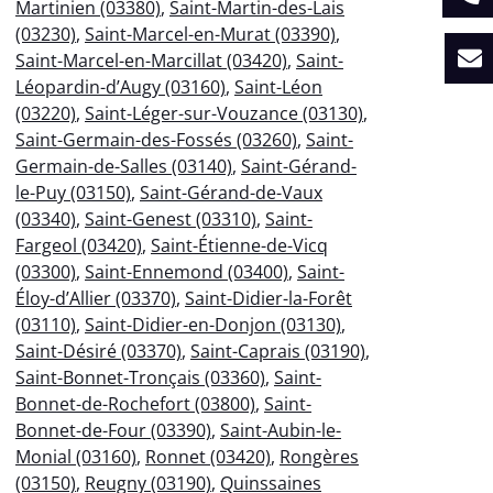
Martinien (03380)
,
Saint-Martin-des-Lais
(03230)
,
Saint-Marcel-en-Murat (03390)
,
Saint-Marcel-en-Marcillat (03420)
,
Saint-
Léopardin-d’Augy (03160)
,
Saint-Léon
(03220)
,
Saint-Léger-sur-Vouzance (03130)
,
Saint-Germain-des-Fossés (03260)
,
Saint-
Germain-de-Salles (03140)
,
Saint-Gérand-
le-Puy (03150)
,
Saint-Gérand-de-Vaux
(03340)
,
Saint-Genest (03310)
,
Saint-
Fargeol (03420)
,
Saint-Étienne-de-Vicq
(03300)
,
Saint-Ennemond (03400)
,
Saint-
Éloy-d’Allier (03370)
,
Saint-Didier-la-Forêt
(03110)
,
Saint-Didier-en-Donjon (03130)
,
Saint-Désiré (03370)
,
Saint-Caprais (03190)
,
Saint-Bonnet-Tronçais (03360)
,
Saint-
Bonnet-de-Rochefort (03800)
,
Saint-
Bonnet-de-Four (03390)
,
Saint-Aubin-le-
Monial (03160)
,
Ronnet (03420)
,
Rongères
(03150)
,
Reugny (03190)
,
Quinssaines