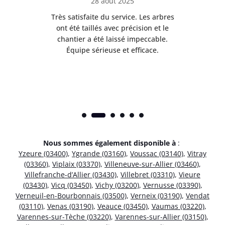
28 août 2025
Très satisfaite du service. Les arbres
E
 mes
ont été taillés avec précision et le
dan
risé
chantier a été laissé impeccable.
donn
Équipe sérieuse et efficace.
Nous sommes également disponible à
:
Yzeure (03400)
,
Ygrande (03160)
,
Voussac (03140)
,
Vitray
(03360)
,
Viplaix (03370)
,
Villeneuve-sur-Allier (03460)
,
Villefranche-d’Allier (03430)
,
Villebret (03310)
,
Vieure
(03430)
,
Vicq (03450)
,
Vichy (03200)
,
Vernusse (03390)
,
Verneuil-en-Bourbonnais (03500)
,
Verneix (03190)
,
Vendat
(03110)
,
Venas (03190)
,
Veauce (03450)
,
Vaumas (03220)
,
Varennes-sur-Tèche (03220)
,
Varennes-sur-Allier (03150)
,