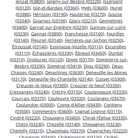
Jenzat (03800)
,
Jaligny-sur-Besbre (03220)
,
Isserpent
(03120)
,
Isle-et-Bardais (03360)
,
Hyds (03600)
,
Huriel
(03380)
,
Hérisson (03190)
,
Hauterive (03270)
,
Gouise
(03340)
,
Givarlais (03190)
,
Gipcy (03210)
,
Gennetines
(03400)
,
Garnat-sur-Engièvre (03230)
,
Gannay-sur-Loire
(03230)
,
Gannat (03800)
,
Franchesse (03160)
,
Fourilles
(03140)
,
Fleuriel (03140)
,
Ferrières-sur-Sichon (03250)
,
Étroussat (03140)
,
Espinasse-Vozelle (03110)
,
Escurolles
(03110)
,
Échassières (03330)
,
Ébreuil (03450)
,
Durdat
(03310)
,
Droiturier (03120)
,
Doyet (03170)
,
Dompierre-sur-
Besbre (03290)
,
Domérat (03410)
,
Diou (03290)
,
Deux-
Chaises (03240)
,
Désertines (03630)
,
Deneuille-les-Mines
(03170)
,
Deneuille-lès-Chantelle (03140)
,
Cusset (03300)
,
Creuzier-le-Vieux (03300)
,
Creuzier-le-Neuf (03300)
,
Cressanges (03240)
,
Créchy (03150)
,
Coutansouze (03330)
,
Courçais (03370)
,
Couleuvre (03320)
,
Coulanges (03470)
,
Coulandon (03000)
,
Cosne-d’Allier (03430)
,
Contigny
(03500)
,
Commentry (03600)
,
Cognat-Lyonne (03110)
,
Cindré (03220)
,
Chouvigny (03450)
,
Chirat-l’Église (03330)
,
Chézy (03230)
,
Chezelle (03140)
,
Chevagnes (03230)
,
Chemilly (03210)
,
Chazemais (03370)
,
Chavroches (03220)
,
Chavenon (03440)
,
Châtelperron (03220)
,
Châtel-