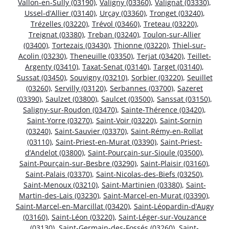
Vallon-en-Sully (03190)
,
Valigny (03360)
,
Valignat (03330)
,
Ussel-d’Allier (03140)
,
Urçay (03360)
,
Tronget (03240)
,
Trézelles (03220)
,
Trévol (03460)
,
Treteau (03220)
,
Treignat (03380)
,
Treban (03240)
,
Toulon-sur-Allier
(03400)
,
Tortezais (03430)
,
Thionne (03220)
,
Thiel-sur-
Acolin (03230)
,
Theneuille (03350)
,
Terjat (03420)
,
Teillet-
Argenty (03410)
,
Taxat-Senat (03140)
,
Target (03140)
,
Sussat (03450)
,
Souvigny (03210)
,
Sorbier (03220)
,
Seuillet
(03260)
,
Servilly (03120)
,
Serbannes (03700)
,
Sazeret
(03390)
,
Saulzet (03800)
,
Saulcet (03500)
,
Sanssat (03150)
,
Saligny-sur-Roudon (03470)
,
Sainte-Thérence (03420)
,
Saint-Yorre (03270)
,
Saint-Voir (03220)
,
Saint-Sornin
(03240)
,
Saint-Sauvier (03370)
,
Saint-Rémy-en-Rollat
(03110)
,
Saint-Priest-en-Murat (03390)
,
Saint-Priest-
d’Andelot (03800)
,
Saint-Pourçain-sur-Sioule (03500)
,
Saint-Pourçain-sur-Besbre (03290)
,
Saint-Plaisir (03160)
,
Saint-Palais (03370)
,
Saint-Nicolas-des-Biefs (03250)
,
Saint-Menoux (03210)
,
Saint-Martinien (03380)
,
Saint-
Martin-des-Lais (03230)
,
Saint-Marcel-en-Murat (03390)
,
Saint-Marcel-en-Marcillat (03420)
,
Saint-Léopardin-d’Augy
(03160)
,
Saint-Léon (03220)
,
Saint-Léger-sur-Vouzance
(03130)
,
Saint-Germain-des-Fossés (03260)
,
Saint-