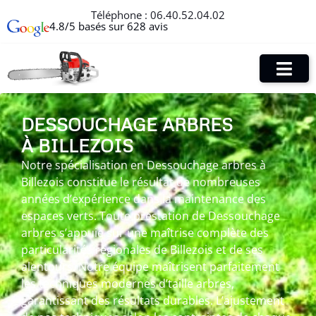
Téléphone :
06.40.52.04.02
4.8/5 basés sur 628 avis
DESSOUCHAGE ARBRES
À BILLEZOIS
Notre spécialisation en Dessouchage arbres à
Billezois constitue le résultat de nombreuses
années d’expérience dans la maintenance des
espaces verts. Toute prestation de Dessouchage
arbres s’appuie sur une maîtrise complète des
particularités régionales de Billezois et de ses
alentours. Notre équipe maîtrisent parfaitement
les techniques modernes d’taille arbres,
garantissant des résultats durables. L’ajustement