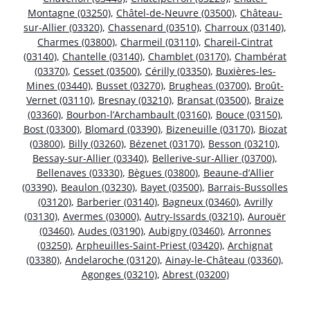
Montagne (03250)
,
Châtel-de-Neuvre (03500)
,
Château-
sur-Allier (03320)
,
Chassenard (03510)
,
Charroux (03140)
,
Charmes (03800)
,
Charmeil (03110)
,
Chareil-Cintrat
(03140)
,
Chantelle (03140)
,
Chamblet (03170)
,
Chambérat
(03370)
,
Cesset (03500)
,
Cérilly (03350)
,
Buxières-les-
Mines (03440)
,
Busset (03270)
,
Brugheas (03700)
,
Broût-
Vernet (03110)
,
Bresnay (03210)
,
Bransat (03500)
,
Braize
(03360)
,
Bourbon-l’Archambault (03160)
,
Bouce (03150)
,
Bost (03300)
,
Blomard (03390)
,
Bizeneuille (03170)
,
Biozat
(03800)
,
Billy (03260)
,
Bézenet (03170)
,
Besson (03210)
,
Bessay-sur-Allier (03340)
,
Bellerive-sur-Allier (03700)
,
Bellenaves (03330)
,
Bègues (03800)
,
Beaune-d’Allier
(03390)
,
Beaulon (03230)
,
Bayet (03500)
,
Barrais-Bussolles
(03120)
,
Barberier (03140)
,
Bagneux (03460)
,
Avrilly
(03130)
,
Avermes (03000)
,
Autry-Issards (03210)
,
Aurouër
(03460)
,
Audes (03190)
,
Aubigny (03460)
,
Arronnes
(03250)
,
Arpheuilles-Saint-Priest (03420)
,
Archignat
(03380)
,
Andelaroche (03120)
,
Ainay-le-Château (03360)
,
Agonges (03210)
,
Abrest (03200)