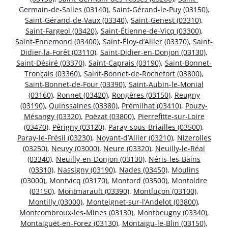
Germain-de-Salles (03140)
,
Saint-Gérand-le-Puy (03150)
,
Saint-Gérand-de-Vaux (03340)
,
Saint-Genest (03310)
,
Saint-Fargeol (03420)
,
Saint-Étienne-de-Vicq (03300)
,
Saint-Ennemond (03400)
,
Saint-Éloy-d’Allier (03370)
,
Saint-
Didier-la-Forêt (03110)
,
Saint-Didier-en-Donjon (03130)
,
Saint-Désiré (03370)
,
Saint-Caprais (03190)
,
Saint-Bonnet-
Tronçais (03360)
,
Saint-Bonnet-de-Rochefort (03800)
,
Saint-Bonnet-de-Four (03390)
,
Saint-Aubin-le-Monial
(03160)
,
Ronnet (03420)
,
Rongères (03150)
,
Reugny
(03190)
,
Quinssaines (03380)
,
Prémilhat (03410)
,
Pouzy-
Mésangy (03320)
,
Poëzat (03800)
,
Pierrefitte-sur-Loire
(03470)
,
Périgny (03120)
,
Paray-sous-Briailles (03500)
,
Paray-le-Frésil (03230)
,
Noyant-d’Allier (03210)
,
Nizerolles
(03250)
,
Neuvy (03000)
,
Neure (03320)
,
Neuilly-le-Réal
(03340)
,
Neuilly-en-Donjon (03130)
,
Néris-les-Bains
(03310)
,
Nassigny (03190)
,
Nades (03450)
,
Moulins
(03000)
,
Montvicq (03170)
,
Montord (03500)
,
Montoldre
(03150)
,
Montmarault (03390)
,
Montluçon (03100)
,
Montilly (03000)
,
Monteignet-sur-l’Andelot (03800)
,
Montcombroux-les-Mines (03130)
,
Montbeugny (03340)
,
Montaiguët-en-Forez (03130)
,
Montaigu-le-Blin (03150)
,