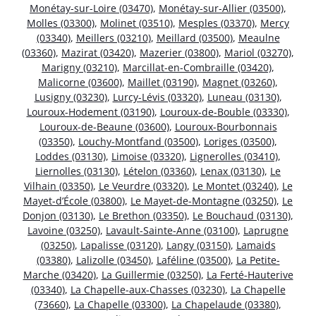
Monétay-sur-Loire (03470)
,
Monétay-sur-Allier (03500)
,
Molles (03300)
,
Molinet (03510)
,
Mesples (03370)
,
Mercy
(03340)
,
Meillers (03210)
,
Meillard (03500)
,
Meaulne
(03360)
,
Mazirat (03420)
,
Mazerier (03800)
,
Mariol (03270)
,
Marigny (03210)
,
Marcillat-en-Combraille (03420)
,
Malicorne (03600)
,
Maillet (03190)
,
Magnet (03260)
,
Lusigny (03230)
,
Lurcy-Lévis (03320)
,
Luneau (03130)
,
Louroux-Hodement (03190)
,
Louroux-de-Bouble (03330)
,
Louroux-de-Beaune (03600)
,
Louroux-Bourbonnais
(03350)
,
Louchy-Montfand (03500)
,
Loriges (03500)
,
Loddes (03130)
,
Limoise (03320)
,
Lignerolles (03410)
,
Liernolles (03130)
,
Lételon (03360)
,
Lenax (03130)
,
Le
Vilhain (03350)
,
Le Veurdre (03320)
,
Le Montet (03240)
,
Le
Mayet-d’École (03800)
,
Le Mayet-de-Montagne (03250)
,
Le
Donjon (03130)
,
Le Brethon (03350)
,
Le Bouchaud (03130)
,
Lavoine (03250)
,
Lavault-Sainte-Anne (03100)
,
Laprugne
(03250)
,
Lapalisse (03120)
,
Langy (03150)
,
Lamaids
(03380)
,
Lalizolle (03450)
,
Laféline (03500)
,
La Petite-
Marche (03420)
,
La Guillermie (03250)
,
La Ferté-Hauterive
(03340)
,
La Chapelle-aux-Chasses (03230)
,
La Chapelle
(73660)
,
La Chapelle (03300)
,
La Chapelaude (03380)
,