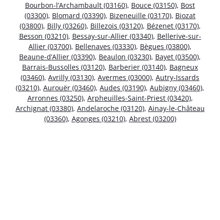
Bourbon-l’Archambault (03160)
,
Bouce (03150)
,
Bost
(03300)
,
Blomard (03390)
,
Bizeneuille (03170)
,
Biozat
(03800)
,
Billy (03260)
,
Billezois (03120)
,
Bézenet (03170)
,
Besson (03210)
,
Bessay-sur-Allier (03340)
,
Bellerive-sur-
Allier (03700)
,
Bellenaves (03330)
,
Bègues (03800)
,
Beaune-d’Allier (03390)
,
Beaulon (03230)
,
Bayet (03500)
,
Barrais-Bussolles (03120)
,
Barberier (03140)
,
Bagneux
(03460)
,
Avrilly (03130)
,
Avermes (03000)
,
Autry-Issards
(03210)
,
Aurouër (03460)
,
Audes (03190)
,
Aubigny (03460)
,
Arronnes (03250)
,
Arpheuilles-Saint-Priest (03420)
,
Archignat (03380)
,
Andelaroche (03120)
,
Ainay-le-Château
(03360)
,
Agonges (03210)
,
Abrest (03200)