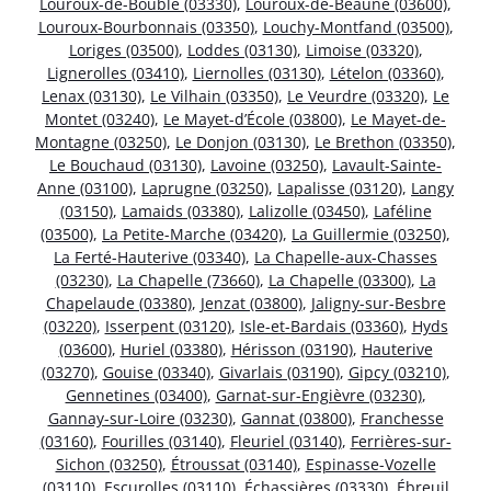
Louroux-de-Bouble (03330)
,
Louroux-de-Beaune (03600)
,
Louroux-Bourbonnais (03350)
,
Louchy-Montfand (03500)
,
Loriges (03500)
,
Loddes (03130)
,
Limoise (03320)
,
Lignerolles (03410)
,
Liernolles (03130)
,
Lételon (03360)
,
Lenax (03130)
,
Le Vilhain (03350)
,
Le Veurdre (03320)
,
Le
Montet (03240)
,
Le Mayet-d’École (03800)
,
Le Mayet-de-
Montagne (03250)
,
Le Donjon (03130)
,
Le Brethon (03350)
,
Le Bouchaud (03130)
,
Lavoine (03250)
,
Lavault-Sainte-
Anne (03100)
,
Laprugne (03250)
,
Lapalisse (03120)
,
Langy
(03150)
,
Lamaids (03380)
,
Lalizolle (03450)
,
Laféline
(03500)
,
La Petite-Marche (03420)
,
La Guillermie (03250)
,
La Ferté-Hauterive (03340)
,
La Chapelle-aux-Chasses
(03230)
,
La Chapelle (73660)
,
La Chapelle (03300)
,
La
Chapelaude (03380)
,
Jenzat (03800)
,
Jaligny-sur-Besbre
(03220)
,
Isserpent (03120)
,
Isle-et-Bardais (03360)
,
Hyds
(03600)
,
Huriel (03380)
,
Hérisson (03190)
,
Hauterive
(03270)
,
Gouise (03340)
,
Givarlais (03190)
,
Gipcy (03210)
,
Gennetines (03400)
,
Garnat-sur-Engièvre (03230)
,
Gannay-sur-Loire (03230)
,
Gannat (03800)
,
Franchesse
(03160)
,
Fourilles (03140)
,
Fleuriel (03140)
,
Ferrières-sur-
Sichon (03250)
,
Étroussat (03140)
,
Espinasse-Vozelle
(03110)
,
Escurolles (03110)
,
Échassières (03330)
,
Ébreuil