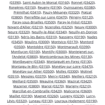
(03390)
,
Saint-Aubin-le-Monial (03160)
,
Ronnet (03420)
,
Rongères (03150)
,
Reugny (03190)
,
Quinssaines (03380)
,
Prémilhat (03410)
,
Pouzy-Mésangy (03320)
,
Poëzat
(03800)
,
Pierrefitte-sur-Loire (03470)
,
Périgny (03120)
,
Paray-sous-Briailles (03500)
,
Paray-le-Frésil (03230)
,
Noyant-d’Allier (03210)
,
Nizerolles (03250)
,
Neuvy (03000)
,
Neure (03320)
,
Neuilly-le-Réal (03340)
,
Neuilly-en-Donjon
(03130)
,
Néris-les-Bains (03310)
,
Nassigny (03190)
,
Nades
(03450)
,
Moulins (03000)
,
Montvicq (03170)
,
Montord
(03500)
,
Montoldre (03150)
,
Montmarault (03390)
,
Montluçon (03100)
,
Montilly (03000)
,
Monteignet-sur-
l’Andelot (03800)
,
Montcombroux-les-Mines (03130)
,
Montbeugny (03340)
,
Montaiguët-en-Forez (03130)
,
Montaigu-le-Blin (03150)
,
Monétay-sur-Loire (03470)
,
Monétay-sur-Allier (03500)
,
Molles (03300)
,
Molinet
(03510)
,
Mesples (03370)
,
Mercy (03340)
,
Meillers (03210)
,
Meillard (03500)
,
Meaulne (03360)
,
Mazirat (03420)
,
Mazerier (03800)
,
Mariol (03270)
,
Marigny (03210)
,
Marcillat-en-Combraille (03420)
,
Malicorne (03600)
,
Maillet (03190)
,
Magnet (03260)
,
Lusigny (03230)
,
Lurcy-
Lévis (03320)
,
Luneau (03130)
,
Louroux-Hodement (03190)
,