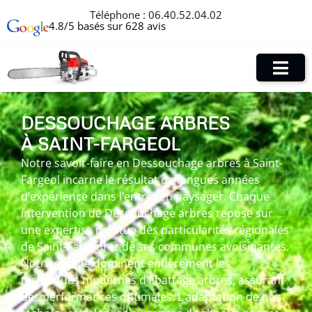
Téléphone :
06.40.52.04.02
4.8/5 basés sur 628 avis
DESSOUCHAGE ARBRES
À SAINT-FARGEOL
Notre savoir-faire en Dessouchage arbres à Saint-
Fargeol incarne le résultat de longues années
d’expérience dans l’entretien paysager. Chaque
intervention de Dessouchage arbres repose sur
une expertise pointue des particularités régionales
de Saint-Fargeol et de ses communes avoisinantes.
Notre équipe dominent entièrement les
techniques modernes d’abattage arbres, assurant
des performances optimales. L’adaptation de nos