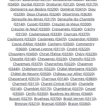
(03450)
,
Durdat (03310)
,
Droiturier (03120)
,
Doyet (03170)
,
Dompierre-sur-Besbre (03290)
,
Domérat (03410)
,
Diou
(03290)
,
Deux-Chaises (03240)
,
Désertines (03630)
,
Deneuille-les-Mines (03170)
,
Deneuille-lès-Chantelle
(03140)
,
Cusset (03300)
,
Creuzier-le-Vieux (03300)
,
Creuzier-le-Neuf (03300)
,
Cressanges (03240)
,
Créchy
(03150)
,
Coutansouze (03330)
,
Courçais (03370)
,
Couleuvre (03320)
,
Coulanges (03470)
,
Coulandon (03000)
,
Cosne-d’Allier (03430)
,
Contigny (03500)
,
Commentry
(03600)
,
Cognat-Lyonne (03110)
,
Cindré (03220)
,
Chouvigny (03450)
,
Chirat-l’Église (03330)
,
Chézy (03230)
,
Chezelle (03140)
,
Chevagnes (03230)
,
Chemilly (03210)
,
Chazemais (03370)
,
Chavroches (03220)
,
Chavenon
(03440)
,
Châtelperron (03220)
,
Châtel-Montagne (03250)
,
Châtel-de-Neuvre (03500)
,
Château-sur-Allier (03320)
,
Chassenard (03510)
,
Charroux (03140)
,
Charmes (03800)
,
Charmeil (03110)
,
Chareil-Cintrat (03140)
,
Chantelle
(03140)
,
Chamblet (03170)
,
Chambérat (03370)
,
Cesset
(03500)
,
Cérilly (03350)
,
Buxières-les-Mines (03440)
,
Busset (03270)
,
Brugheas (03700)
,
Broût-Vernet (03110)
,
Bresnay (03210)
,
Bransat (03500)
,
Braize (03360)
,