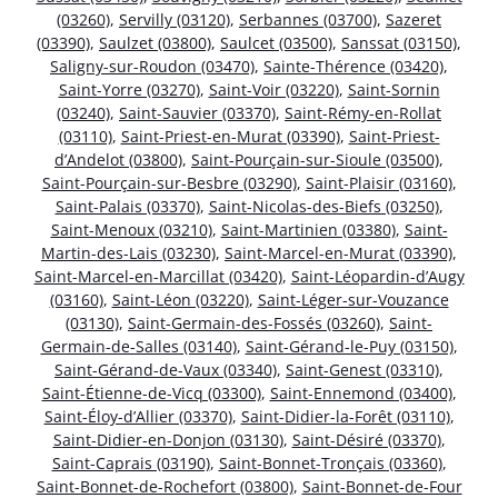
(03260)
,
Servilly (03120)
,
Serbannes (03700)
,
Sazeret
(03390)
,
Saulzet (03800)
,
Saulcet (03500)
,
Sanssat (03150)
,
Saligny-sur-Roudon (03470)
,
Sainte-Thérence (03420)
,
Saint-Yorre (03270)
,
Saint-Voir (03220)
,
Saint-Sornin
(03240)
,
Saint-Sauvier (03370)
,
Saint-Rémy-en-Rollat
(03110)
,
Saint-Priest-en-Murat (03390)
,
Saint-Priest-
d’Andelot (03800)
,
Saint-Pourçain-sur-Sioule (03500)
,
Saint-Pourçain-sur-Besbre (03290)
,
Saint-Plaisir (03160)
,
Saint-Palais (03370)
,
Saint-Nicolas-des-Biefs (03250)
,
Saint-Menoux (03210)
,
Saint-Martinien (03380)
,
Saint-
Martin-des-Lais (03230)
,
Saint-Marcel-en-Murat (03390)
,
Saint-Marcel-en-Marcillat (03420)
,
Saint-Léopardin-d’Augy
(03160)
,
Saint-Léon (03220)
,
Saint-Léger-sur-Vouzance
(03130)
,
Saint-Germain-des-Fossés (03260)
,
Saint-
Germain-de-Salles (03140)
,
Saint-Gérand-le-Puy (03150)
,
Saint-Gérand-de-Vaux (03340)
,
Saint-Genest (03310)
,
Saint-Étienne-de-Vicq (03300)
,
Saint-Ennemond (03400)
,
Saint-Éloy-d’Allier (03370)
,
Saint-Didier-la-Forêt (03110)
,
Saint-Didier-en-Donjon (03130)
,
Saint-Désiré (03370)
,
Saint-Caprais (03190)
,
Saint-Bonnet-Tronçais (03360)
,
Saint-Bonnet-de-Rochefort (03800)
,
Saint-Bonnet-de-Four