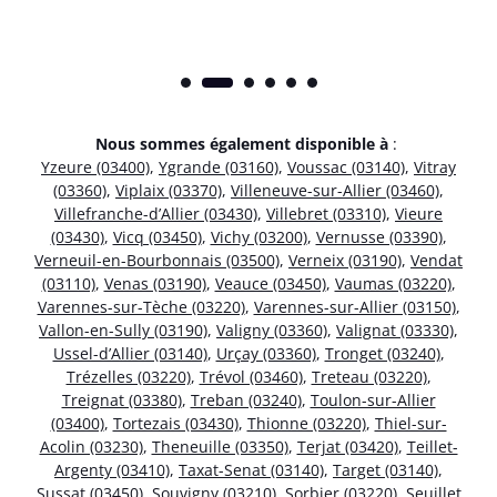
Nous sommes également disponible à
:
Yzeure (03400)
,
Ygrande (03160)
,
Voussac (03140)
,
Vitray
(03360)
,
Viplaix (03370)
,
Villeneuve-sur-Allier (03460)
,
Villefranche-d’Allier (03430)
,
Villebret (03310)
,
Vieure
(03430)
,
Vicq (03450)
,
Vichy (03200)
,
Vernusse (03390)
,
Verneuil-en-Bourbonnais (03500)
,
Verneix (03190)
,
Vendat
(03110)
,
Venas (03190)
,
Veauce (03450)
,
Vaumas (03220)
,
Varennes-sur-Tèche (03220)
,
Varennes-sur-Allier (03150)
,
Vallon-en-Sully (03190)
,
Valigny (03360)
,
Valignat (03330)
,
Ussel-d’Allier (03140)
,
Urçay (03360)
,
Tronget (03240)
,
Trézelles (03220)
,
Trévol (03460)
,
Treteau (03220)
,
Treignat (03380)
,
Treban (03240)
,
Toulon-sur-Allier
(03400)
,
Tortezais (03430)
,
Thionne (03220)
,
Thiel-sur-
Acolin (03230)
,
Theneuille (03350)
,
Terjat (03420)
,
Teillet-
Argenty (03410)
,
Taxat-Senat (03140)
,
Target (03140)
,
Sussat (03450)
,
Souvigny (03210)
,
Sorbier (03220)
,
Seuillet