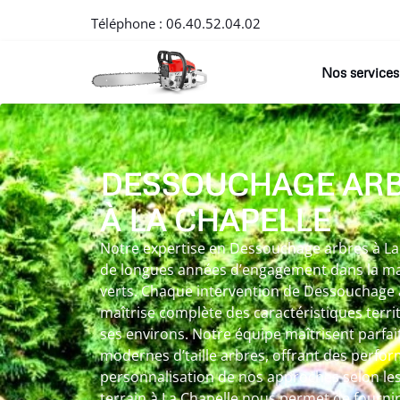
Téléphone :
06.40.52.04.02
Nos services
DESSOUCHAGE AR
À LA CHAPELLE
Notre expertise en Dessouchage arbres à La C
de longues années d’engagement dans la m
verts. Chaque intervention de Dessouchage 
maîtrise complète des caractéristiques territ
ses environs. Notre équipe maîtrisent parfa
modernes d’taille arbres, offrant des perfo
personnalisation de nos approches selon les
terrain à La Chapelle nous permet de fournir 