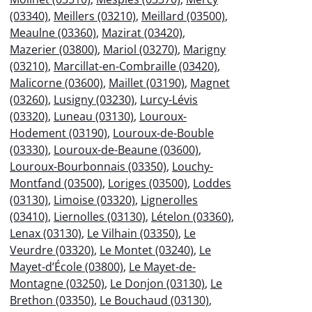
(03340)
,
Meillers (03210)
,
Meillard (03500)
,
Meaulne (03360)
,
Mazirat (03420)
,
Mazerier (03800)
,
Mariol (03270)
,
Marigny
(03210)
,
Marcillat-en-Combraille (03420)
,
Malicorne (03600)
,
Maillet (03190)
,
Magnet
(03260)
,
Lusigny (03230)
,
Lurcy-Lévis
(03320)
,
Luneau (03130)
,
Louroux-
Hodement (03190)
,
Louroux-de-Bouble
(03330)
,
Louroux-de-Beaune (03600)
,
Louroux-Bourbonnais (03350)
,
Louchy-
Montfand (03500)
,
Loriges (03500)
,
Loddes
(03130)
,
Limoise (03320)
,
Lignerolles
(03410)
,
Liernolles (03130)
,
Lételon (03360)
,
Lenax (03130)
,
Le Vilhain (03350)
,
Le
Veurdre (03320)
,
Le Montet (03240)
,
Le
Mayet-d’École (03800)
,
Le Mayet-de-
Montagne (03250)
,
Le Donjon (03130)
,
Le
Brethon (03350)
,
Le Bouchaud (03130)
,