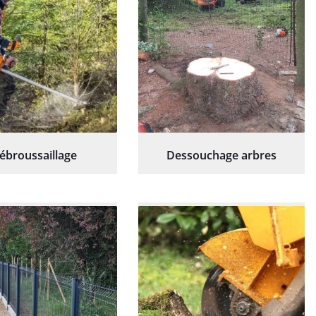
ébroussaillage
Dessouchage arbres