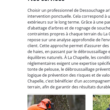
Choisir un professionnel de Dessouchage arb
intervention ponctuelle. Cela correspond à 
extérieurs sur le long terme. Grâce à une pa
d’abattage d’arbres et de rognage de souc
contraintes propres à chaque terrain du La
repose sur une analyse approfondie de l’envi
So
client. Cette approche permet d’assurer des pr
de haies, en passant par le débroussaillage 
0
équilibres naturels. À La Chapelle, les condit
Servic
réglementaires exigent une expertise spéci
début à 
tonte de pelouse, le débroussaillage prévent
été par
logique de prévention des risques et de val
et l
Chapelle, c’est bénéficier d’un accompagneme
interven
terrain, afin de garantir des résultats durab
Je rec