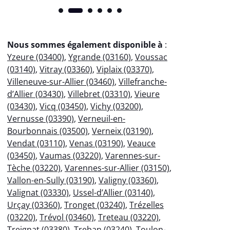
Nous sommes également disponible à
:
Yzeure (03400)
,
Ygrande (03160)
,
Voussac
(03140)
,
Vitray (03360)
,
Viplaix (03370)
,
Villeneuve-sur-Allier (03460)
,
Villefranche-
d’Allier (03430)
,
Villebret (03310)
,
Vieure
(03430)
,
Vicq (03450)
,
Vichy (03200)
,
Vernusse (03390)
,
Verneuil-en-
Bourbonnais (03500)
,
Verneix (03190)
,
Vendat (03110)
,
Venas (03190)
,
Veauce
(03450)
,
Vaumas (03220)
,
Varennes-sur-
Tèche (03220)
,
Varennes-sur-Allier (03150)
,
Vallon-en-Sully (03190)
,
Valigny (03360)
,
Valignat (03330)
,
Ussel-d’Allier (03140)
,
Urçay (03360)
,
Tronget (03240)
,
Trézelles
(03220)
,
Trévol (03460)
,
Treteau (03220)
,
Treignat (03380)
,
Treban (03240)
,
Toulon-