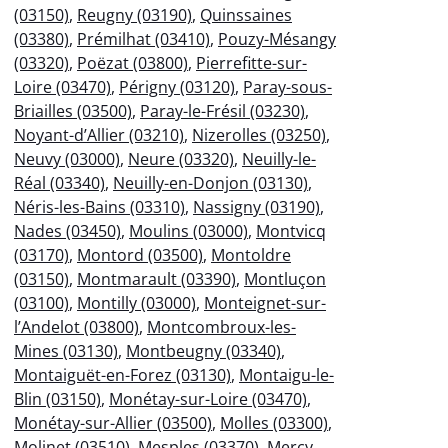
(03150)
,
Reugny (03190)
,
Quinssaines
(03380)
,
Prémilhat (03410)
,
Pouzy-Mésangy
(03320)
,
Poëzat (03800)
,
Pierrefitte-sur-
Loire (03470)
,
Périgny (03120)
,
Paray-sous-
Briailles (03500)
,
Paray-le-Frésil (03230)
,
Noyant-d’Allier (03210)
,
Nizerolles (03250)
,
Neuvy (03000)
,
Neure (03320)
,
Neuilly-le-
Réal (03340)
,
Neuilly-en-Donjon (03130)
,
Néris-les-Bains (03310)
,
Nassigny (03190)
,
Nades (03450)
,
Moulins (03000)
,
Montvicq
(03170)
,
Montord (03500)
,
Montoldre
(03150)
,
Montmarault (03390)
,
Montluçon
(03100)
,
Montilly (03000)
,
Monteignet-sur-
l’Andelot (03800)
,
Montcombroux-les-
Mines (03130)
,
Montbeugny (03340)
,
Montaiguët-en-Forez (03130)
,
Montaigu-le-
Blin (03150)
,
Monétay-sur-Loire (03470)
,
Monétay-sur-Allier (03500)
,
Molles (03300)
,
Molinet (03510)
,
Mesples (03370)
,
Mercy