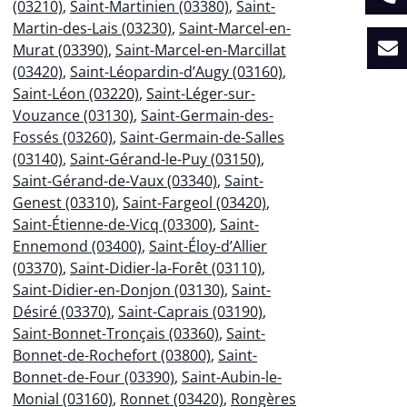
(03210)
,
Saint-Martinien (03380)
,
Saint-
Martin-des-Lais (03230)
,
Saint-Marcel-en-
Murat (03390)
,
Saint-Marcel-en-Marcillat
(03420)
,
Saint-Léopardin-d’Augy (03160)
,
Saint-Léon (03220)
,
Saint-Léger-sur-
Vouzance (03130)
,
Saint-Germain-des-
Fossés (03260)
,
Saint-Germain-de-Salles
(03140)
,
Saint-Gérand-le-Puy (03150)
,
Saint-Gérand-de-Vaux (03340)
,
Saint-
Genest (03310)
,
Saint-Fargeol (03420)
,
Saint-Étienne-de-Vicq (03300)
,
Saint-
Ennemond (03400)
,
Saint-Éloy-d’Allier
(03370)
,
Saint-Didier-la-Forêt (03110)
,
Saint-Didier-en-Donjon (03130)
,
Saint-
Désiré (03370)
,
Saint-Caprais (03190)
,
Saint-Bonnet-Tronçais (03360)
,
Saint-
Bonnet-de-Rochefort (03800)
,
Saint-
Bonnet-de-Four (03390)
,
Saint-Aubin-le-
Monial (03160)
,
Ronnet (03420)
,
Rongères