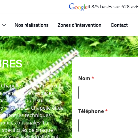
4.8/5 basés sur 628 avi
Nos réalisations
Zones d’intervention
Contact
BRES
Nom
*
hapelle constitue le fruit
aintenance des espaces
arbres s’appuie sur une
oriales de La Chapelle et de
Téléphone
*
itement les techniques
rmances optimales. La
 spécificités de chaque
un suivi individualisé qui