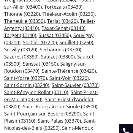
sur-Allier (03400)
,
Tortezais (03430)
,
Thionne (03220)
,
Thiel-sur-Acolin (03230)
,
Theneuille (03350)
,
Terjat (03420)
,
Teillet-
Argenty (03410)
,
Taxat-Senat (03140)
,
Target (03140)
,
Sussat (03450)
,
Souvigny
(03210)
,
Sorbier (03220)
,
Seuillet (03260)
,
Servilly (03120)
,
Serbannes (03700)
,
Sazeret (03390)
,
Saulzet (03800)
,
Saulcet
(03500)
,
Sanssat (03150)
,
Saligny-sur-
Roudon (03470)
,
Sainte-Thérence (03420)
,
Saint-Yorre (03270)
,
Saint-Voir (03220)
,
Saint-Sornin (03240)
,
Saint-Sauvier (03370)
,
Saint-Rémy-en-Rollat (03110)
,
Saint-Priest-
en-Murat (03390)
,
Saint-Priest-d’Andelot
(03800)
,
Saint-Pourçain-sur-Sioule (03500)
,
Saint-Pourçain-sur-Besbre (03290)
,
Saint-
Plaisir (03160)
,
Saint-Palais (03370)
,
Saint-
Nicolas-des-Biefs (03250)
,
Saint-Menoux