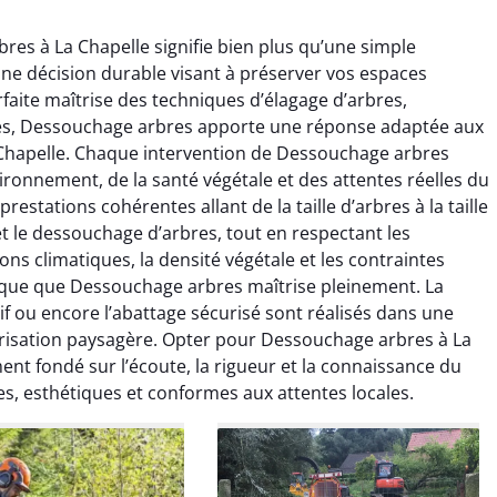
res à La Chapelle signifie bien plus qu’une simple
une décision durable visant à préserver vos espaces
rfaite maîtrise des techniques d’élagage d’arbres,
hes, Dessouchage arbres apporte une réponse adaptée aux
 Chapelle. Chaque intervention de Dessouchage arbres
ronnement, de la santé végétale et des attentes réelles du
raya Benali
Léandro Vasseur
estations cohérentes allant de la taille d’arbres à la taille
et le dessouchage d’arbres, tout en respectant les
7 février 2026
12 juillet 2025
ions climatiques, la densité végétale et les contraintes
e irréprochable du
Intervention rapide et très
fique que Dessouchage arbres maîtrise pleinement. La
la fin. Les arbres ont
professionnelle pour
if ou encore l’abattage sécurisé sont réalisés dans une
faitement entretenus
l’élagage de mes arbres. Le
orisation paysagère. Opter pour Dessouchage arbres à La
e nettoyage après
travail est propre, sécurisé et
nt fondé sur l’écoute, la rigueur et la connaissance du
tion est impeccable.
parfaitement réalisé. Je
les, esthétiques et conformes aux attentes locales.
ommande vivement.
recommande sans hésiter.