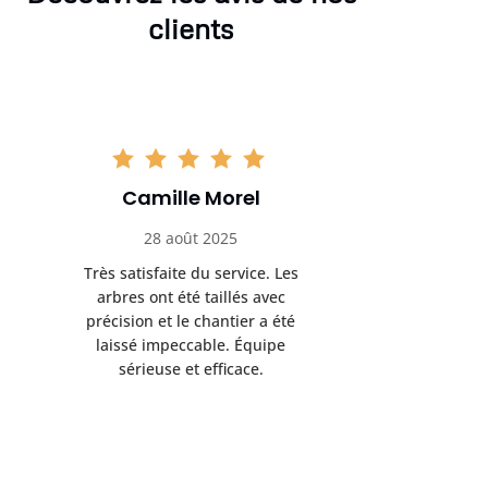
clients
Camille Morel
Yan
28 août 2025
15 se
Très satisfaite du service. Les
Excellent t
arbres ont été taillés avec
réalisé 
précision et le chantier a été
annoncés
laissé impeccable. Équipe
donnés étai
sérieuse et efficace.
le résul