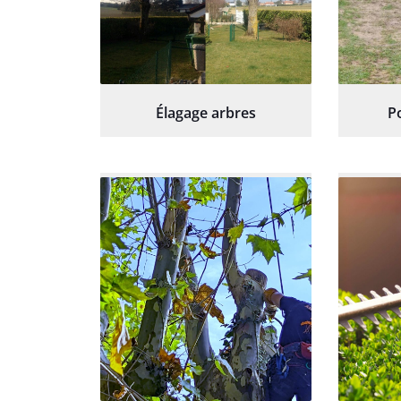
Élagage arbres
P