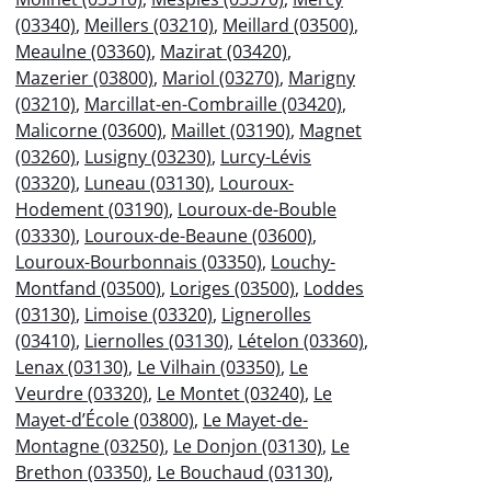
(03340)
,
Meillers (03210)
,
Meillard (03500)
,
Meaulne (03360)
,
Mazirat (03420)
,
Mazerier (03800)
,
Mariol (03270)
,
Marigny
(03210)
,
Marcillat-en-Combraille (03420)
,
Malicorne (03600)
,
Maillet (03190)
,
Magnet
(03260)
,
Lusigny (03230)
,
Lurcy-Lévis
(03320)
,
Luneau (03130)
,
Louroux-
Hodement (03190)
,
Louroux-de-Bouble
(03330)
,
Louroux-de-Beaune (03600)
,
Louroux-Bourbonnais (03350)
,
Louchy-
Montfand (03500)
,
Loriges (03500)
,
Loddes
(03130)
,
Limoise (03320)
,
Lignerolles
(03410)
,
Liernolles (03130)
,
Lételon (03360)
,
Lenax (03130)
,
Le Vilhain (03350)
,
Le
Veurdre (03320)
,
Le Montet (03240)
,
Le
Mayet-d’École (03800)
,
Le Mayet-de-
Montagne (03250)
,
Le Donjon (03130)
,
Le
Brethon (03350)
,
Le Bouchaud (03130)
,