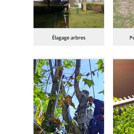
Élagage arbres
P