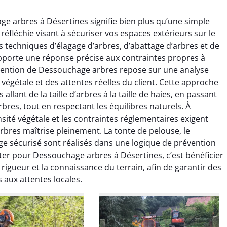
ge arbres à Désertines signifie bien plus qu’une simple
 réfléchie visant à sécuriser vos espaces extérieurs sur le
s techniques d’élagage d’arbres, d’abattage d’arbres et de
porte une réponse précise aux contraintes propres à
vention de Dessouchage arbres repose sur une analyse
végétale et des attentes réelles du client. Cette approche
raya Benali
Léandro Vasseur
lant de la taille d’arbres à la taille de haies, en passant
bres, tout en respectant les équilibres naturels. À
7 février 2026
12 juillet 2025
nsité végétale et les contraintes réglementaires exigent
e irréprochable du
Intervention rapide et très
bres maîtrise pleinement. La tonte de pelouse, le
la fin. Les arbres ont
professionnelle pour
ge sécurisé sont réalisés dans une logique de prévention
faitement entretenus
l’élagage de mes arbres. Le
ter pour Dessouchage arbres à Désertines, c’est bénéficier
e nettoyage après
travail est propre, sécurisé et
igueur et la connaissance du terrain, afin de garantir des
tion est impeccable.
parfaitement réalisé. Je
 aux attentes locales.
ommande vivement.
recommande sans hésiter.