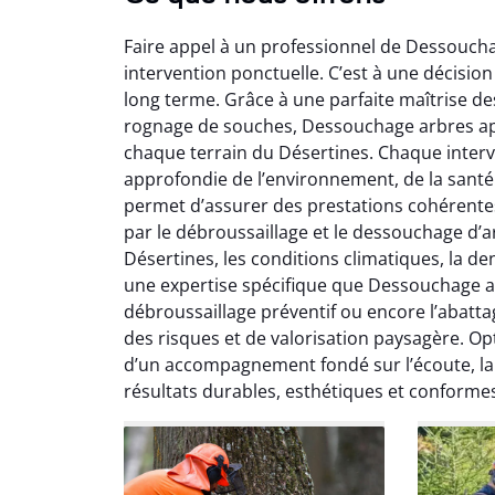
Faire appel à un professionnel de Dessoucha
intervention ponctuelle. C’est à une décision
long terme. Grâce à une parfaite maîtrise de
rognage de souches, Dessouchage arbres ap
chaque terrain du Désertines. Chaque inter
approfondie de l’environnement, de la santé 
So
permet d’assurer des prestations cohérentes al
par le débroussaillage et le dessouchage d’ar
0
Désertines, les conditions climatiques, la de
Servic
une expertise spécifique que Dessouchage ar
début à 
débroussaillage préventif ou encore l’abatta
été par
des risques et de valorisation paysagère. Op
et l
d’un accompagnement fondé sur l’écoute, la r
interven
résultats durables, esthétiques et conformes
Je rec