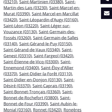
(03210)
,
Saint-Martinien (03380)
,
Saint-
Martin-des-Lais (03230)
,
Saint-Marcel-en-
Murat (03390)
,
Saint-Marcel-en-Marcillat
(03420)
,
Saint-Léopardin-d’Augy (03160)
,
Saint-Léon (03220)
,
Saint-Léger-sur-
Vouzance (03130)
,
Saint-Germain-des-
Fossés (03260)
,
Saint-Germain-de-Salles
(03140)
,
Saint-Gérand-le-Puy (03150)
,
Saint-Gérand-de-Vaux (03340)
,
Saint-
Genest (03310)
,
Saint-Fargeol (03420)
,
Saint-Étienne-de-Vicq (03300)
,
Saint-
Ennemond (03400)
,
Saint-Éloy-d’Allier
(03370)
,
Saint-Didier-la-Forêt (03110)
,
Saint-Didier-en-Donjon (03130)
,
Saint-
Désiré (03370)
,
Saint-Caprais (03190)
,
Saint-Bonnet-Tronçais (03360)
,
Saint-
Bonnet-de-Rochefort (03800)
,
Saint-
Bonnet-de-Four (03390)
,
Saint-Aubin-le-
Monial (03160)
,
Ronnet (03420)
,
Rongères