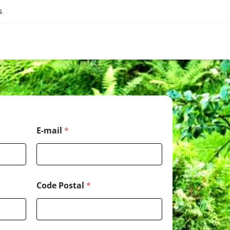
s
E-mail
*
Code Postal
*