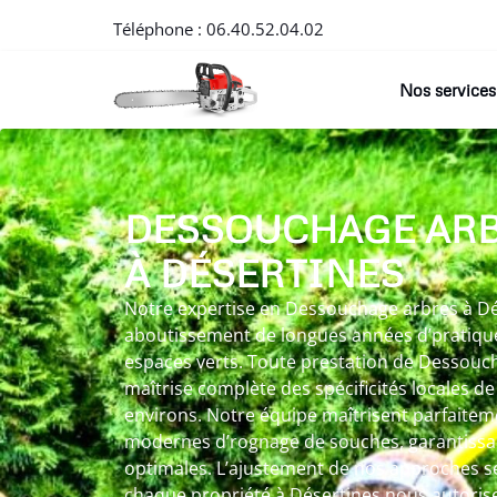
Téléphone :
06.40.52.04.02
Nos services
DESSOUCHAGE AR
À DÉSERTINES
Notre expertise en Dessouchage arbres à Dés
aboutissement de longues années d’pratiqu
espaces verts. Toute prestation de Dessouc
maîtrise complète des spécificités locales de
environs. Notre équipe maîtrisent parfaitem
modernes d’rognage de souches, garantiss
optimales. L’ajustement de nos approches se
chaque propriété à Désertines nous autorise