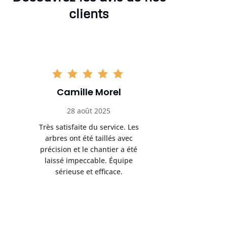
clients
Camille Morel
Yan
28 août 2025
15 se
Très satisfaite du service. Les
Excellent t
arbres ont été taillés avec
réalisé 
précision et le chantier a été
annoncés
laissé impeccable. Équipe
donnés étai
sérieuse et efficace.
le résul