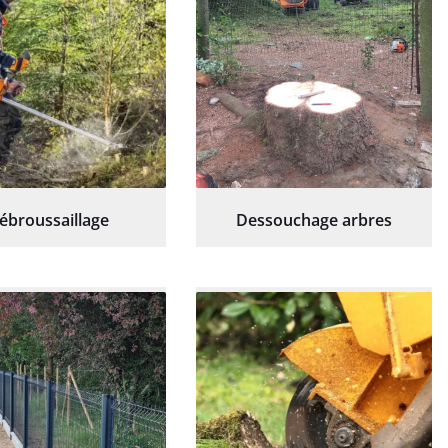
ébroussaillage
Dessouchage arbres