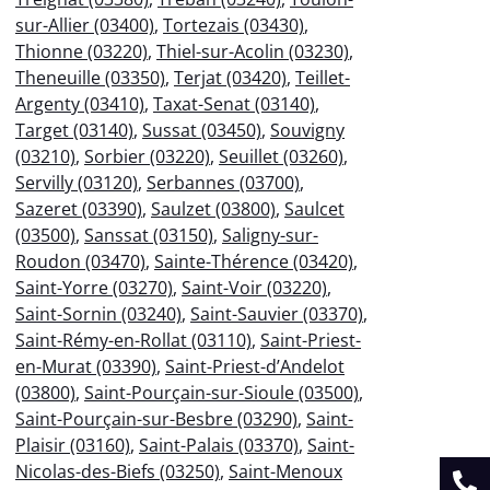
sur-Allier (03400)
,
Tortezais (03430)
,
Thionne (03220)
,
Thiel-sur-Acolin (03230)
,
Theneuille (03350)
,
Terjat (03420)
,
Teillet-
Argenty (03410)
,
Taxat-Senat (03140)
,
Target (03140)
,
Sussat (03450)
,
Souvigny
(03210)
,
Sorbier (03220)
,
Seuillet (03260)
,
Servilly (03120)
,
Serbannes (03700)
,
Sazeret (03390)
,
Saulzet (03800)
,
Saulcet
(03500)
,
Sanssat (03150)
,
Saligny-sur-
Roudon (03470)
,
Sainte-Thérence (03420)
,
Saint-Yorre (03270)
,
Saint-Voir (03220)
,
Saint-Sornin (03240)
,
Saint-Sauvier (03370)
,
Saint-Rémy-en-Rollat (03110)
,
Saint-Priest-
en-Murat (03390)
,
Saint-Priest-d’Andelot
(03800)
,
Saint-Pourçain-sur-Sioule (03500)
,
Saint-Pourçain-sur-Besbre (03290)
,
Saint-
Plaisir (03160)
,
Saint-Palais (03370)
,
Saint-
Nicolas-des-Biefs (03250)
,
Saint-Menoux