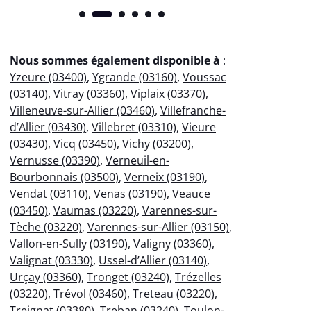
Nous sommes également disponible à
:
Yzeure (03400)
,
Ygrande (03160)
,
Voussac
(03140)
,
Vitray (03360)
,
Viplaix (03370)
,
Villeneuve-sur-Allier (03460)
,
Villefranche-
d’Allier (03430)
,
Villebret (03310)
,
Vieure
(03430)
,
Vicq (03450)
,
Vichy (03200)
,
Vernusse (03390)
,
Verneuil-en-
Bourbonnais (03500)
,
Verneix (03190)
,
Vendat (03110)
,
Venas (03190)
,
Veauce
(03450)
,
Vaumas (03220)
,
Varennes-sur-
Tèche (03220)
,
Varennes-sur-Allier (03150)
,
Vallon-en-Sully (03190)
,
Valigny (03360)
,
Valignat (03330)
,
Ussel-d’Allier (03140)
,
Urçay (03360)
,
Tronget (03240)
,
Trézelles
(03220)
,
Trévol (03460)
,
Treteau (03220)
,
Treignat (03380)
,
Treban (03240)
,
Toulon-