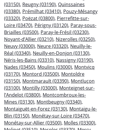
(03150)
,
Reugny (03190)
,
Quinssaines
(03380)
,
Prémilhat (03410)
,
Pouzy-Mésangy
(03320)
,
Poëzat (03800)
,
Pierrefitte-sur-
Loire (03470)
,
Périgny (03120)
,
Paray-sous-
Briailles (03500)
,
Paray-le-Frésil (03230)
,
Noyant-d’Allier (03210)
,
Nizerolles (03250)
,
Neuvy (03000)
,
Neure (03320)
,
Neuilly-le-
Réal (03340)
,
Neuilly-en-Donjon (03130)
,
Néris-les-Bains (03310)
,
Nassigny (03190)
,
Nades (03450)
,
Moulins (03000)
,
Montvicq
(03170)
,
Montord (03500)
,
Montoldre
(03150)
,
Montmarault (03390)
,
Montluçon
(03100)
,
Montilly (03000)
,
Monteignet-sur-
l’Andelot (03800)
,
Montcombroux-les-
Mines (03130)
,
Montbeugny (03340)
,
Montaiguët-en-Forez (03130)
,
Montaigu-le-
Blin (03150)
,
Monétay-sur-Loire (03470)
,
Monétay-sur-Allier (03500)
,
Molles (03300)
,
Molinet (03510)
,
Mesples (03370)
,
Mercy