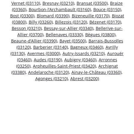
Vernet (03110)
,
Bresnay (03210)
,
Bransat (03500)
,
Braize
(03360)
,
Bourbon-l’Archambault (03160)
,
Bouce (03150)
,
Bost (03300)
,
Blomard (03390)
,
Bizeneuille (03170)
,
Biozat
(03800)
,
Billy (03260)
,
Billezois (03120)
,
Bézenet (03170)
,
Besson (03210)
,
Bessay-sur-Allier (03340)
,
Bellerive-sur-
Allier (03700)
,
Bellenaves (03330)
,
Bègues (03800)
,
Beaune-d’Allier (03390)
,
Bayet (03500)
,
Barrais-Bussolles
(03120)
,
Barberier (03140)
,
Bagneux (03460)
,
Avrilly
(03130)
,
Avermes (03000)
,
Autry-Issards (03210)
,
Aurouër
(03460)
,
Audes (03190)
,
Aubigny (03460)
,
Arronnes
(03250)
,
Arpheuilles-Saint-Priest (03420)
,
Archignat
(03380)
,
Andelaroche (03120)
,
Ainay-le-Château (03360)
,
Agonges (03210)
,
Abrest (03200)