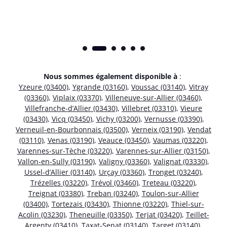
Nous sommes également disponible à
:
Yzeure (03400)
,
Ygrande (03160)
,
Voussac (03140)
,
Vitray
(03360)
,
Viplaix (03370)
,
Villeneuve-sur-Allier (03460)
,
Villefranche-d’Allier (03430)
,
Villebret (03310)
,
Vieure
(03430)
,
Vicq (03450)
,
Vichy (03200)
,
Vernusse (03390)
,
Verneuil-en-Bourbonnais (03500)
,
Verneix (03190)
,
Vendat
(03110)
,
Venas (03190)
,
Veauce (03450)
,
Vaumas (03220)
,
Varennes-sur-Tèche (03220)
,
Varennes-sur-Allier (03150)
,
Vallon-en-Sully (03190)
,
Valigny (03360)
,
Valignat (03330)
,
Ussel-d’Allier (03140)
,
Urçay (03360)
,
Tronget (03240)
,
Trézelles (03220)
,
Trévol (03460)
,
Treteau (03220)
,
Treignat (03380)
,
Treban (03240)
,
Toulon-sur-Allier
(03400)
,
Tortezais (03430)
,
Thionne (03220)
,
Thiel-sur-
Acolin (03230)
,
Theneuille (03350)
,
Terjat (03420)
,
Teillet-
Argenty (03410)
,
Taxat-Senat (03140)
,
Target (03140)
,