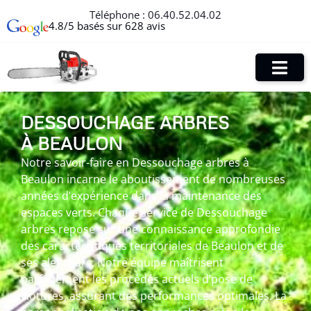
Téléphone :
06.40.52.04.02
4.8/5 basés sur 628 avis
DESSOUCHAGE ARBRES
À BEAULON
Notre savoir-faire en Dessouchage arbres à
Beaulon incarne le aboutissement de nombreuses
années d’expérience dans la maintenance des
espaces verts. Chaque service de Dessouchage
arbres repose sur une connaissance approfondie
des caractéristiques territoriales de Beaulon et de
ses alentours. Notre équipe maîtrisent
parfaitement les procédés actuels d’pose de
clôtures, assurant des performances optimales. La