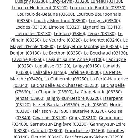
Lusigny (03230)
,
Lurcy-Lévis (03320)
,
Luneau (03130)
,
Louroux-Hodement (03190)
,
Louroux-de-Bouble (03330)
,
Louroux-de-Beaune (03600)
,
Louroux-Bourbonnais
(03350)
,
Louchy-Montfand (03500)
,
Loriges (03500)
,
Loddes (03130)
,
Limoise (03320)
,
Lignerolles (03410)
,
Liernolles (03130)
,
Lételon (03360)
,
Lenax (03130)
,
Le
Vilhain (03350)
,
Le Veurdre (03320)
,
Le Montet (03240)
,
Le
Mayet-d’École (03800)
,
Le Mayet-de-Montagne (03250)
,
Le
Donjon (03130)
,
Le Brethon (03350)
,
Le Bouchaud (03130)
,
Lavoine (03250)
,
Lavault-Sainte-Anne (03100)
,
Laprugne
(03250)
,
Lapalisse (03120)
,
Langy (03150)
,
Lamaids
(03380)
,
Lalizolle (03450)
,
Laféline (03500)
,
La Petite-
Marche (03420)
,
La Guillermie (03250)
,
La Ferté-Hauterive
(03340)
,
La Chapelle-aux-Chasses (03230)
,
La Chapelle
(73660)
,
La Chapelle (03300)
,
La Chapelaude (03380)
,
Jenzat (03800)
,
Jaligny-sur-Besbre (03220)
,
Isserpent
(03120)
,
Isle-et-Bardais (03360)
,
Hyds (03600)
,
Huriel
(03380)
,
Hérisson (03190)
,
Hauterive (03270)
,
Gouise
(03340)
,
Givarlais (03190)
,
Gipcy (03210)
,
Gennetines
(03400)
,
Garnat-sur-Engièvre (03230)
,
Gannay-sur-Loire
(03230)
,
Gannat (03800)
,
Franchesse (03160)
,
Fourilles
(03140)
,
Fleuriel (03140)
,
Ferrières-sur-Sichon (03250)
,