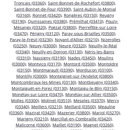
Tronçais (03360)
,
Saint-Bonnet-de-Rochefort (03800)
,
Saint-Bonnet-de-Four (03390)
,
Saint-Aubin-le-Monial
(03160)
,
Ronnet (03420)
,
Rongères (03150)
,
Reugny
(03190)
,
Quinssaines (03380)
,
Prémilhat (03410)
,
Pouzy-
Mésangy (03320)
,
Poëzat (03800)
,
Pierrefitte-sur-Loire
(03470)
,
Périgny (03120)
,
Paray-sous-Briailles (03500)
,
Paray-le-Frésil (03230)
,
Noyant-d’Allier (03210)
,
Nizerolles
(03250)
,
Neuvy (03000)
,
Neure (03320)
,
Neuilly-le-Réal
(03340)
,
Neuilly-en-Donjon (03130)
,
Néris-les-Bains
(03310)
,
Nassigny (03190)
,
Nades (03450)
,
Moulins
(03000)
,
Montvicq (03170)
,
Montord (03500)
,
Montoldre
(03150)
,
Montmarault (03390)
,
Montluçon (03100)
,
Montilly (03000)
,
Monteignet-sur-l’Andelot (03800)
,
Montcombroux-les-Mines (03130)
,
Montbeugny (03340)
,
Montaiguët-en-Forez (03130)
,
Montaigu-le-Blin (03150)
,
Monétay-sur-Loire (03470)
,
Monétay-sur-Allier (03500)
,
Molles (03300)
,
Molinet (03510)
,
Mesples (03370)
,
Mercy
(03340)
,
Meillers (03210)
,
Meillard (03500)
,
Meaulne
(03360)
,
Mazirat (03420)
,
Mazerier (03800)
,
Mariol (03270)
,
Marigny (03210)
,
Marcillat-en-Combraille (03420)
,
Malicorne (03600)
,
Maillet (03190)
,
Magnet (03260)
,