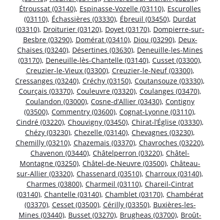
Étroussat (03140)
,
Espinasse-Vozelle (03110)
,
Escurolles
(03110)
,
Échassières (03330)
,
Ébreuil (03450)
,
Durdat
(03310)
,
Droiturier (03120)
,
Doyet (03170)
,
Dompierre-sur-
Besbre (03290)
,
Domérat (03410)
,
Diou (03290)
,
Deux-
Chaises (03240)
,
Désertines (03630)
,
Deneuille-les-Mines
(03170)
,
Deneuille-lès-Chantelle (03140)
,
Cusset (03300)
,
Creuzier-le-Vieux (03300)
,
Creuzier-le-Neuf (03300)
,
Cressanges (03240)
,
Créchy (03150)
,
Coutansouze (03330)
,
Courçais (03370)
,
Couleuvre (03320)
,
Coulanges (03470)
,
Coulandon (03000)
,
Cosne-d’Allier (03430)
,
Contigny
(03500)
,
Commentry (03600)
,
Cognat-Lyonne (03110)
,
Cindré (03220)
,
Chouvigny (03450)
,
Chirat-l’Église (03330)
,
Chézy (03230)
,
Chezelle (03140)
,
Chevagnes (03230)
,
Chemilly (03210)
,
Chazemais (03370)
,
Chavroches (03220)
,
Chavenon (03440)
,
Châtelperron (03220)
,
Châtel-
Montagne (03250)
,
Châtel-de-Neuvre (03500)
,
Château-
sur-Allier (03320)
,
Chassenard (03510)
,
Charroux (03140)
,
Charmes (03800)
,
Charmeil (03110)
,
Chareil-Cintrat
(03140)
,
Chantelle (03140)
,
Chamblet (03170)
,
Chambérat
(03370)
,
Cesset (03500)
,
Cérilly (03350)
,
Buxières-les-
Mines (03440)
,
Busset (03270)
,
Brugheas (03700)
,
Broût-