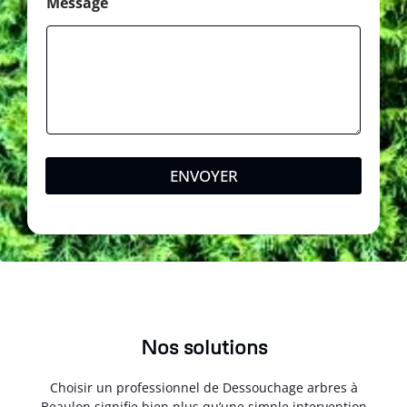
é
Message
p
h
o
n
e
C
o
d
e
ENVOYER
Nos solutions
Choisir un professionnel de Dessouchage arbres à
Beaulon signifie bien plus qu’une simple intervention