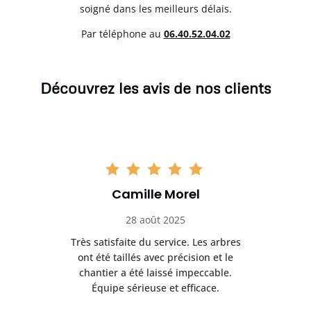
soigné dans les meilleurs délais.
Par téléphone au
06.40.52.04.02
Découvrez les avis de nos clients
Camille Morel
28 août 2025
Très satisfaite du service. Les arbres
E
 mes
ont été taillés avec précision et le
dan
risé
chantier a été laissé impeccable.
donn
Équipe sérieuse et efficace.