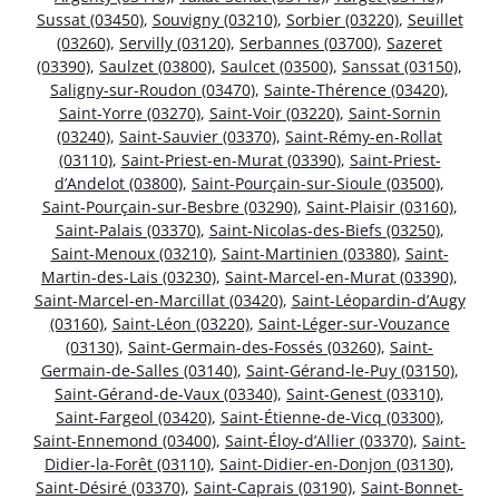
Sussat (03450)
,
Souvigny (03210)
,
Sorbier (03220)
,
Seuillet
(03260)
,
Servilly (03120)
,
Serbannes (03700)
,
Sazeret
(03390)
,
Saulzet (03800)
,
Saulcet (03500)
,
Sanssat (03150)
,
Saligny-sur-Roudon (03470)
,
Sainte-Thérence (03420)
,
Saint-Yorre (03270)
,
Saint-Voir (03220)
,
Saint-Sornin
(03240)
,
Saint-Sauvier (03370)
,
Saint-Rémy-en-Rollat
(03110)
,
Saint-Priest-en-Murat (03390)
,
Saint-Priest-
d’Andelot (03800)
,
Saint-Pourçain-sur-Sioule (03500)
,
Saint-Pourçain-sur-Besbre (03290)
,
Saint-Plaisir (03160)
,
Saint-Palais (03370)
,
Saint-Nicolas-des-Biefs (03250)
,
Saint-Menoux (03210)
,
Saint-Martinien (03380)
,
Saint-
Martin-des-Lais (03230)
,
Saint-Marcel-en-Murat (03390)
,
Saint-Marcel-en-Marcillat (03420)
,
Saint-Léopardin-d’Augy
(03160)
,
Saint-Léon (03220)
,
Saint-Léger-sur-Vouzance
(03130)
,
Saint-Germain-des-Fossés (03260)
,
Saint-
Germain-de-Salles (03140)
,
Saint-Gérand-le-Puy (03150)
,
Saint-Gérand-de-Vaux (03340)
,
Saint-Genest (03310)
,
Saint-Fargeol (03420)
,
Saint-Étienne-de-Vicq (03300)
,
Saint-Ennemond (03400)
,
Saint-Éloy-d’Allier (03370)
,
Saint-
Didier-la-Forêt (03110)
,
Saint-Didier-en-Donjon (03130)
,
Saint-Désiré (03370)
,
Saint-Caprais (03190)
,
Saint-Bonnet-